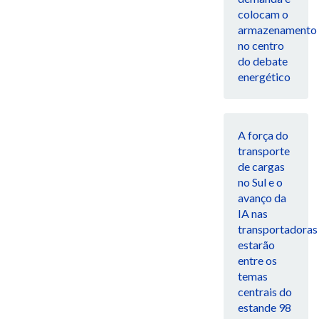
colocam o
armazenamento
no centro
do debate
energético
A força do
transporte
de cargas
no Sul e o
avanço da
IA nas
transportadoras
estarão
entre os
temas
centrais do
estande 98