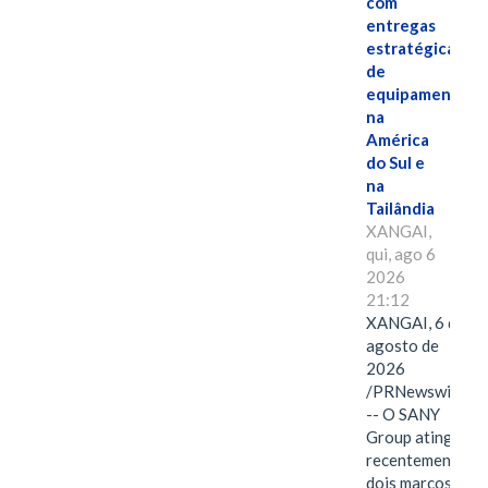
com
entregas
estratégicas
de
equipamentos
na
América
do Sul e
na
Tailândia
XANGAI,
qui, ago 6
2026
21:12
XANGAI, 6 de
agosto de
2026
/PRNewswire/
-- O SANY
Group atingiu
recentemente
dois marcos