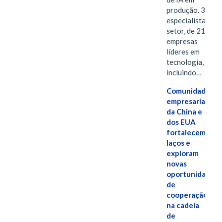
produção. 38
especialistas do
setor, de 21
empresas
líderes em
tecnologia,
incluindo…
Comunidades
empresariais
da China e
dos EUA
fortalecem
laços e
exploram
novas
oportunidades
de
cooperação
na cadeia
de