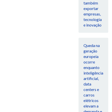
também
exportar
empresas,
tecnologia
e inovação
Queda na
geração
europeia
ocorre
enquanto
inteligência
artificial,
data
centers e
carros
elétricos
elevam a
demanda e