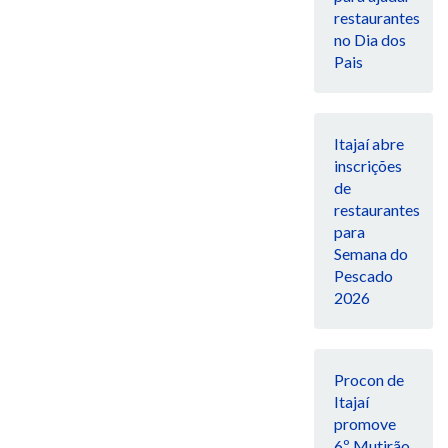
restaurantes
no Dia dos
Pais
Itajaí abre
inscrições
de
restaurantes
para
Semana do
Pescado
2026
Procon de
Itajaí
promove
6º Mutirão