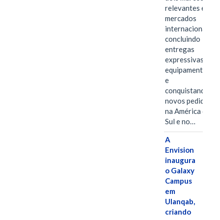
relevantes em
mercados
internacionais,
concluindo
entregas
expressivas de
equipamentos
e
conquistando
novos pedidos
na América do
Sul e no…
A
Envision
inaugura
o Galaxy
Campus
em
Ulanqab,
criando