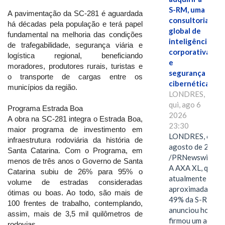
S-RM, uma
A pavimentação da SC-281 é aguardada
consultoria
há décadas pela população e terá papel
global de
fundamental na melhoria das condições
inteligência
de trafegabilidade, segurança viária e
corporativa
logística regional, beneficiando
e
moradores, produtores rurais, turistas e
segurança
o transporte de cargas entre os
cibernética
municípios da região.
LONDRES,
qui, ago 6
Programa Estrada Boa
2026
A obra na SC-281 integra o Estrada Boa,
23:30
maior programa de investimento em
LONDRES, 6 de
infraestrutura rodoviária da história de
agosto de 2026
Santa Catarina. Com o Programa, em
/PRNewswire/ -
menos de três anos o Governo de Santa
A AXA XL, que
Catarina subiu de 26% para 95% o
atualmente deté
volume de estradas consideradas
aproximadament
ótimas ou boas. Ao todo, são mais de
49% da S-RM,
100 frentes de trabalho, contemplando,
anunciou hoje qu
assim, mais de 3,5 mil quilômetros de
firmou um acord
rodovias.