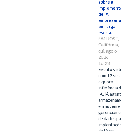
sobre a
implementação
de IA
empresarial
em larga
escala.
SAN JOSE,
Califórnia,
qui, ago 6
2026
16:28
Evento virtual
com 12 sessões
explora
inferência de
IA, IA agentiva,
armazenamento
em nuvem e
gerenciamento
de dados para
implantações
de IA em