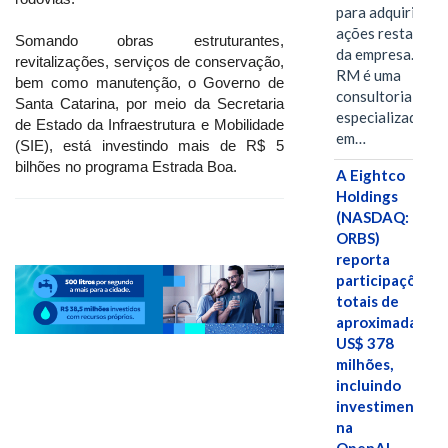
para adquirir as
ações restantes
Somando obras estruturantes,
da empresa. A S-
revitalizações, serviços de conservação,
RM é uma
bem como manutenção, o Governo de
consultoria
Santa Catarina, por meio da Secretaria
especializada
de Estado da Infraestrutura e Mobilidade
em…
(SIE), está investindo mais de R$ 5
bilhões no programa Estrada Boa.
A Eightco
Holdings
(NASDAQ:
ORBS)
reporta
participações
totais de
aproximadamen
US$ 378
milhões,
incluindo
investimentos
na