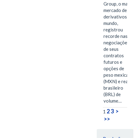
Group, o maior
mercado de
derivativos do
mundo,
registrou
recorde nas
negociações
de seus
contratos
futuros e
opções de
peso mexicano
(MXN) e real
brasileiro
(BRL) de
volume…
2
3
>
1
>>