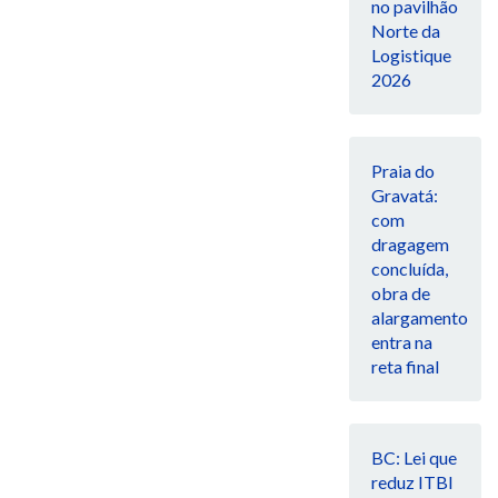
no pavilhão
Norte da
Logistique
2026
Praia do
Gravatá:
com
dragagem
concluída,
obra de
alargamento
entra na
reta final
BC: Lei que
reduz ITBI