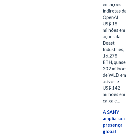
em ações
indiretas da
OpenAI,
US$ 18
milhões em
ações da
Beast
Industries,
16.278
ETH, quase
302 milhões
de WLD em
ativos e
US$ 142
milhões em
caixa e…
A SANY
amplia sua
presença
global