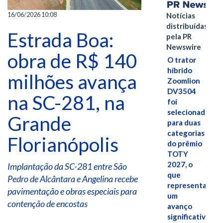
16/06/2026 10:08
Notícias
distribuídas
Estrada Boa:
pela PR
Newswire
obra de R$ 140
O trator
híbrido
milhões avança
Zoomlion
DV3504
na SC-281, na
foi
selecionado
Grande
para duas
categorias
Florianópolis
do prêmio
TOTY
2027, o
Implantação da SC-281 entre São
que
Pedro de Alcântara e Angelina recebe
representa
pavimentação e obras especiais para
um
contenção de encostas
avanço
significativo