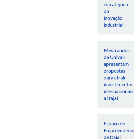
estratégico
da
inovação
industrial
Mestrandos
da Univali
apresentam
propostas
para atrair
investimentos
internacionais
a Itajaí
Espaço do
Empreendedor
de Itajaí