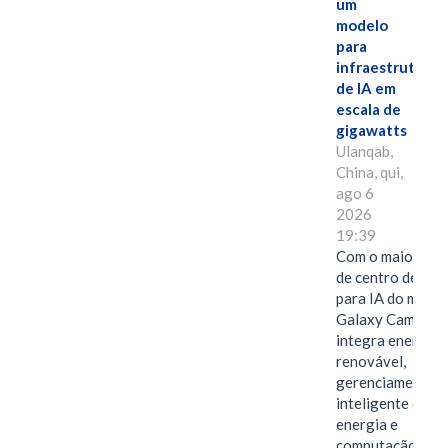
um
modelo
para
infraestrutura
de IA em
escala de
gigawatts
Ulanqab,
China, qui,
ago 6
2026
19:39
Com o maior edif
de centro de dad
para IA do mundo
Galaxy Campus
integra energia
renovável,
gerenciamento
inteligente de
energia e
computação de a