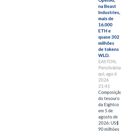
OpenAI,
na Beast
Industries,
mais de
16.000
ETH e
quase 302
milhões
de tokens
WLD.
EASTON,
Pensilvânia,
qui, ago 6
2026
21:41
Composição
do tesouro
da Eightco
em 5 de
agosto de
2026: US$
90 milhões