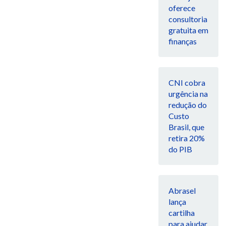
oferece
consultoria
gratuita em
finanças
CNI cobra
urgência na
redução do
Custo
Brasil, que
retira 20%
do PIB
Abrasel
lança
cartilha
para ajudar