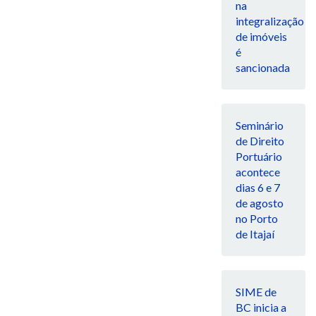
na
integralização
de imóveis
é
sancionada
Seminário
de Direito
Portuário
acontece
dias 6 e 7
de agosto
no Porto
de Itajaí
SIME de
BC inicia a