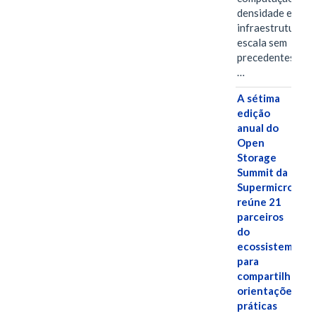
densidade em um
infraestrutura d
escala sem
precedentes.Ula
…
A sétima
edição
anual do
Open
Storage
Summit da
Supermicro
reúne 21
parceiros
do
ecossistema
para
compartilhar
orientações
práticas