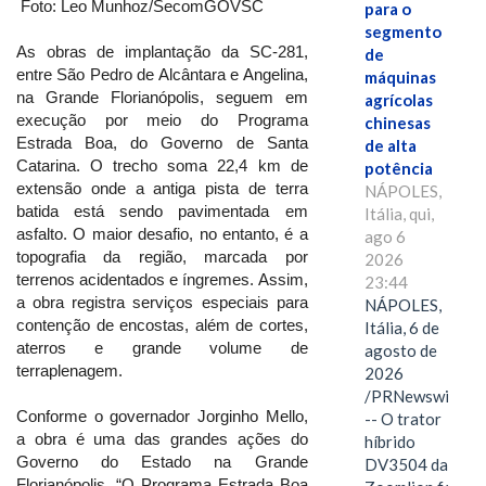
Foto: Leo Munhoz/SecomGOVSC
para o
segmento
As obras de implantação da SC-281,
de
entre São Pedro de Alcântara e Angelina,
máquinas
na Grande Florianópolis, seguem em
agrícolas
execução por meio do Programa
chinesas
Estrada Boa, do Governo de Santa
de alta
Catarina. O trecho soma 22,4 km de
potência
extensão onde a antiga pista de terra
NÁPOLES,
batida está sendo pavimentada em
Itália, qui,
asfalto. O maior desafio, no entanto, é a
ago 6
topografia da região, marcada por
2026
terrenos acidentados e íngremes. Assim,
23:44
a obra registra serviços especiais para
NÁPOLES,
contenção de encostas, além de cortes,
Itália, 6 de
aterros e grande volume de
agosto de
terraplenagem.
2026
/PRNewswire/
Conforme o governador Jorginho Mello,
-- O trator
a obra é uma das grandes ações do
híbrido
Governo do Estado na Grande
DV3504 da
Florianópolis. “O Programa Estrada Boa