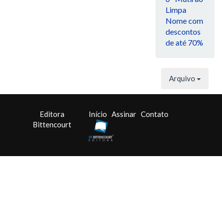
Limpa
Nome com
descontos
de até 70%
Arquivo
Editora
Início
Assinar
Contato
Bittencourt