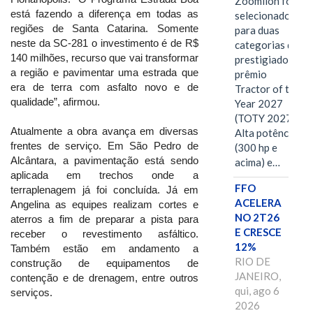
Zoomlion foi
está fazendo a diferença em todas as
selecionado
regiões de Santa Catarina. Somente
para duas
neste da SC-281 o investimento é de R$
categorias do
140 milhões, recurso que vai transformar
prestigiado
a região e pavimentar uma estrada que
prêmio
era de terra com asfalto novo e de
Tractor of the
qualidade”, afirmou.
Year 2027
(TOTY 2027:
Atualmente a obra avança em diversas
Alta potência
frentes de serviço. Em São Pedro de
(300 hp e
Alcântara, a pavimentação está sendo
acima) e…
aplicada em trechos onde a
FFO
terraplenagem já foi concluída. Já em
ACELERA
Angelina as equipes realizam cortes e
NO 2T26
aterros a fim de preparar a pista para
E CRESCE
receber o revestimento asfáltico.
12%
Também estão em andamento a
RIO DE
construção de equipamentos de
JANEIRO,
contenção e de drenagem, entre outros
qui, ago 6
serviços.
2026