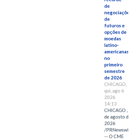
de
negociações
de
futuros e
opções de
moedas
latino-
americanas
no
primeiro
semestre
de 2026
CHICAGO,
qui, ago 6
2026
14:13
CHICAGO , 6
de agosto de
2026
/PRNewswire/
-- O CME