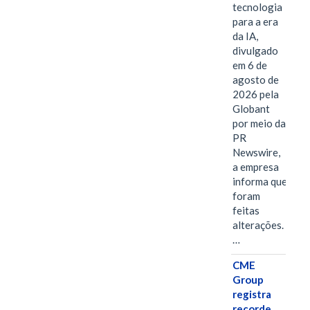
tecnologia
para a era
da IA,
divulgado
em 6 de
agosto de
2026 pela
Globant
por meio da
PR
Newswire,
a empresa
informa que
foram
feitas
alterações.
…
CME
Group
registra
recorde