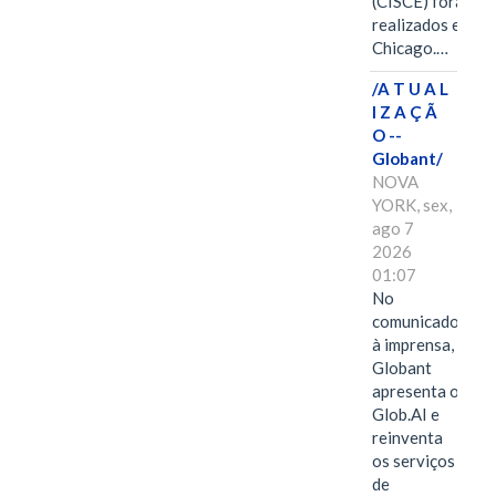
(CISCE) foram
realizados em
Chicago.…
/A T U A L
I Z A Ç Ã
O --
Globant/
NOVA
YORK, sex,
ago 7
2026
01:07
No
comunicado
à imprensa,
Globant
apresenta o
Glob.AI e
reinventa
os serviços
de