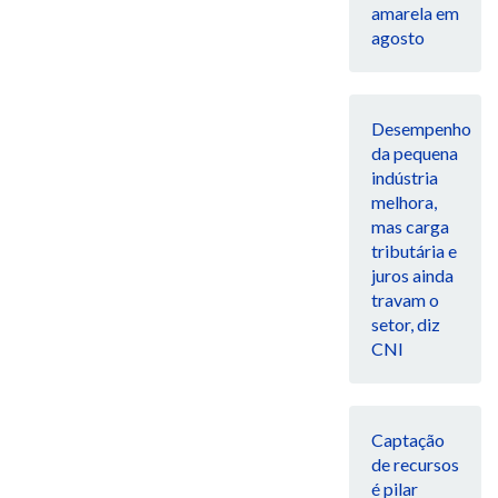
amarela em
agosto
Desempenho
da pequena
indústria
melhora,
mas carga
tributária e
juros ainda
travam o
setor, diz
CNI
Captação
de recursos
é pilar