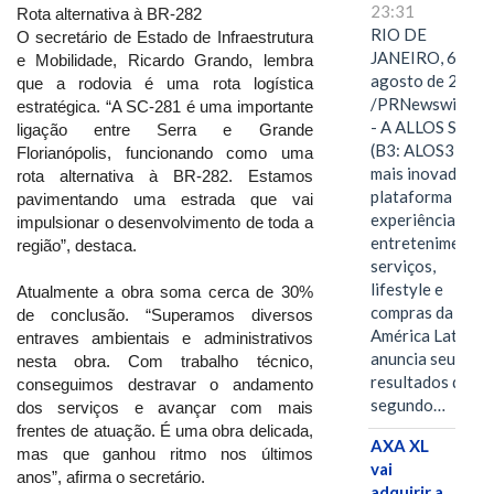
23:31
Rota alternativa à BR-282
RIO DE
O secretário de Estado de Infraestrutura
JANEIRO, 6 de
e Mobilidade, Ricardo Grando, lembra
agosto de 2026
que a rodovia é uma rota logística
/PRNewswire/ -
estratégica. “A SC-281 é uma importante
- A ALLOS S.A.
ligação entre Serra e Grande
(B3: ALOS3), a
Florianópolis, funcionando como uma
mais inovadora
rota alternativa à BR-282. Estamos
plataforma de
pavimentando uma estrada que vai
experiências,
impulsionar o desenvolvimento de toda a
entretenimento,
região”, destaca.
serviços,
lifestyle e
Atualmente a obra soma cerca de 30%
compras da
de conclusão. “Superamos diversos
América Latina
entraves ambientais e administrativos
anuncia seus
nesta obra. Com trabalho técnico,
resultados do
conseguimos destravar o andamento
segundo…
dos serviços e avançar com mais
frentes de atuação. É uma obra delicada,
AXA XL
mas que ganhou ritmo nos últimos
vai
anos”, afirma o secretário.
adquirir a