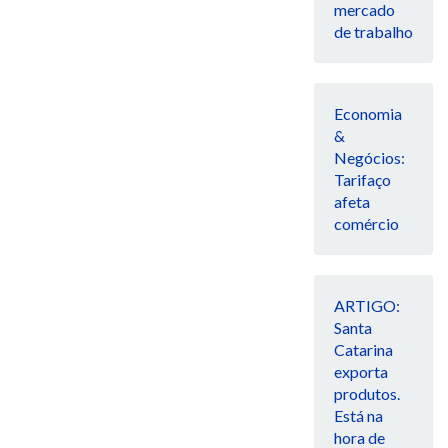
mercado
de trabalho
Economia
&
Negócios:
Tarifaço
afeta
comércio
ARTIGO:
Santa
Catarina
exporta
produtos.
Está na
hora de