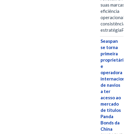
suas marcas, a
eficiência
operacional e a
consistência de 
estratégiaPOR
Seaspan
se torna
primeira
proprietária
e
operadora
internacional
de navios
a ter
acesso ao
mercado
de títulos
Panda
Bonds da
China