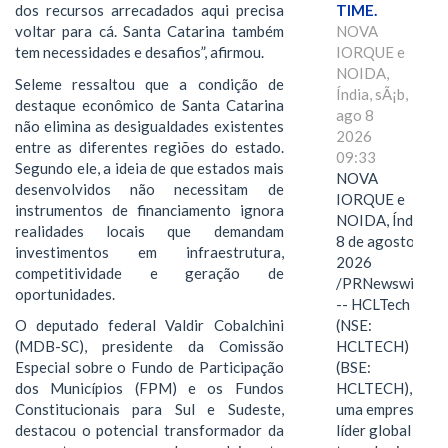
TIME.
dos recursos arrecadados aqui precisa
NOVA
voltar para cá. Santa Catarina também
IORQUE e
tem necessidades e desafios”, afirmou.
NOIDA,
Seleme ressaltou que a condição de
Índia, sÃ¡b,
destaque econômico de Santa Catarina
ago 8
não elimina as desigualdades existentes
2026
entre as diferentes regiões do estado.
09:33
Segundo ele, a ideia de que estados mais
NOVA
desenvolvidos não necessitam de
IORQUE e
instrumentos de financiamento ignora
NOIDA, Índia,
realidades locais que demandam
8 de agosto de
investimentos em infraestrutura,
2026
competitividade e geração de
/PRNewswire/
oportunidades.
-- HCLTech
(NSE:
O deputado federal Valdir Cobalchini
HCLTECH)
(MDB-SC), presidente da Comissão
(BSE:
Especial sobre o Fundo de Participação
HCLTECH),
dos Municípios (FPM) e os Fundos
uma empresa
Constitucionais para Sul e Sudeste,
líder global em
destacou o potencial transformador da