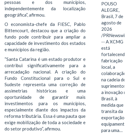
pessoas e dos municípios,
POUSO
independentemente da localização
ALEGRE,
geográfica”, afirmou.
Brasil, 7 de
agosto de
O economista-chefe da FIESC, Pablo
2026
Bittencourt, destacou que a criação do
/PRNewswire/
fundo pode contribuir para ampliar a
-- A XCMG
capacidade de investimento dos estados
está
e municípios da região.
fortalecendo a
“Santa Catarina é um estado produtor e
fabricação
contribui significativamente para a
local, a
arrecadação nacional. A criação do
colaboração
Fundo Constitucional para o Sul e
na cadeia de
Sudeste representa uma correção de
suprimentos e
assimetrias históricas e uma
a inovação no
oportunidade de garantir mais
Brasil, à
investimentos para os municípios,
medida que
especialmente diante dos impactos da
transita da
reforma tributária. Essa é uma pauta que
exportação de
exige mobilização de toda a sociedade e
equipamentos
do setor produtivo”, afirmou.
para uma…