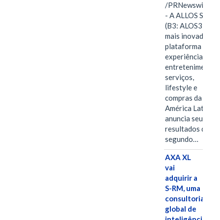
/PRNewswire/ -
- A ALLOS S.A.
(B3: ALOS3), a
mais inovadora
plataforma de
experiências,
entretenimento,
serviços,
lifestyle e
compras da
América Latina
anuncia seus
resultados do
segundo…
AXA XL
vai
adquirir a
S-RM, uma
consultoria
global de
inteligência