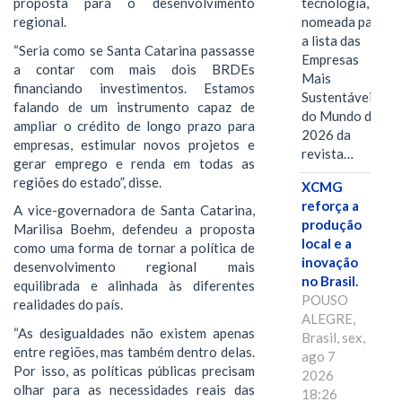
tecnologia, foi
proposta para o desenvolvimento
nomeada para
regional.
a lista das
“Seria como se Santa Catarina passasse
Empresas
a contar com mais dois BRDEs
Mais
financiando investimentos. Estamos
Sustentáveis
falando de um instrumento capaz de
do Mundo de
ampliar o crédito de longo prazo para
2026 da
empresas, estimular novos projetos e
revista…
gerar emprego e renda em todas as
regiões do estado”, disse.
XCMG
reforça a
A vice-governadora de Santa Catarina,
produção
Marilisa Boehm, defendeu a proposta
local e a
como uma forma de tornar a política de
inovação
desenvolvimento regional mais
no Brasil.
equilibrada e alinhada às diferentes
POUSO
realidades do país.
ALEGRE,
“As desigualdades não existem apenas
Brasil, sex,
entre regiões, mas também dentro delas.
ago 7
Por isso, as políticas públicas precisam
2026
olhar para as necessidades reais das
18:26