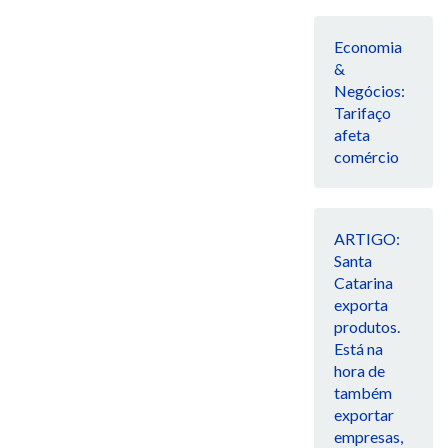
Economia
&
Negócios:
Tarifaço
afeta
comércio
ARTIGO:
Santa
Catarina
exporta
produtos.
Está na
hora de
também
exportar
empresas,