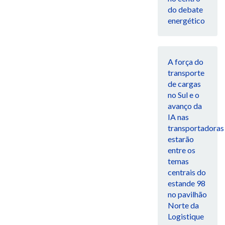
do debate
energético
A força do
transporte
de cargas
no Sul e o
avanço da
IA nas
transportadoras
estarão
entre os
temas
centrais do
estande 98
no pavilhão
Norte da
Logistique