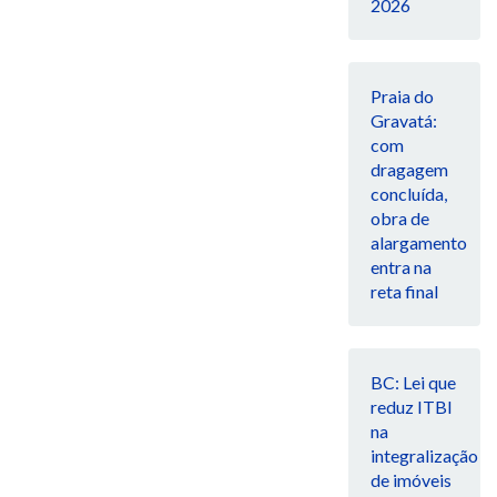
2026
Praia do
Gravatá:
com
dragagem
concluída,
obra de
alargamento
entra na
reta final
BC: Lei que
reduz ITBI
na
integralização
de imóveis