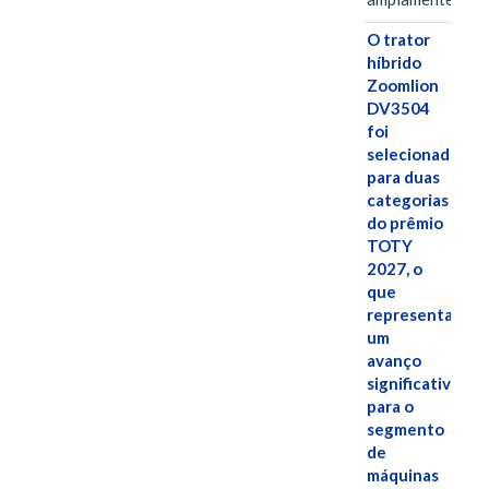
O trator
híbrido
Zoomlion
DV3504
foi
selecionado
para duas
categorias
do prêmio
TOTY
2027, o
que
representa
um
avanço
significativo
para o
segmento
de
máquinas