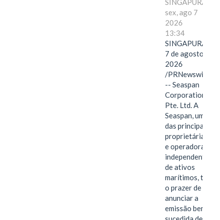
SINGAPURA,
sex, ago 7
2026
13:34
SINGAPURA,
7 de agosto de
2026
/PRNewswire/
-- Seaspan
Corporation
Pte. Ltd. A
Seaspan, uma
das principais
proprietárias
e operadoras
independentes
de ativos
marítimos, tem
o prazer de
anunciar a
emissão bem-
sucedida de