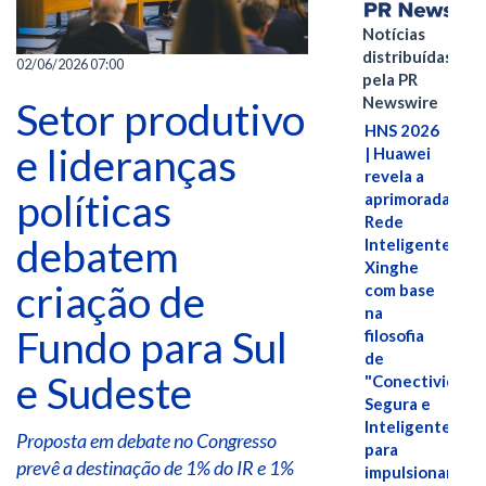
Notícias
distribuídas
02/06/2026 07:00
pela PR
Newswire
Setor produtivo
HNS 2026
e lideranças
| Huawei
revela a
políticas
aprimorada
Rede
debatem
Inteligente
Xinghe
criação de
com base
na
Fundo para Sul
filosofia
de
e Sudeste
"Conectividade
Segura e
Inteligente"
Proposta em debate no Congresso
para
prevê a destinação de 1% do IR e 1%
impulsionar