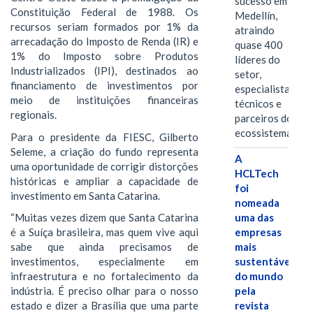
sucesso em
Constituição Federal de 1988. Os
Medellín,
recursos seriam formados por 1% da
atraindo
arrecadação do Imposto de Renda (IR) e
quase 400
1% do Imposto sobre Produtos
líderes do
Industrializados (IPI), destinados ao
setor,
financiamento de investimentos por
especialistas
meio de instituições financeiras
técnicos e
regionais.
parceiros do
ecossistema.…
Para o presidente da FIESC, Gilberto
Seleme, a criação do fundo representa
A
uma oportunidade de corrigir distorções
HCLTech
históricas e ampliar a capacidade de
foi
investimento em Santa Catarina.
nomeada
uma das
“Muitas vezes dizem que Santa Catarina
empresas
é a Suíça brasileira, mas quem vive aqui
mais
sabe que ainda precisamos de
sustentáveis
investimentos, especialmente em
do mundo
infraestrutura e no fortalecimento da
pela
indústria. É preciso olhar para o nosso
revista
estado e dizer a Brasília que uma parte