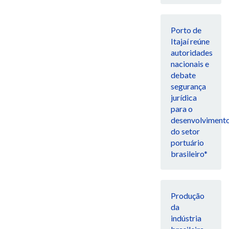
Porto de
Itajaí reúne
autoridades
nacionais e
debate
segurança
jurídica
para o
desenvolviment
do setor
portuário
brasileiro*
Produção
da
indústria