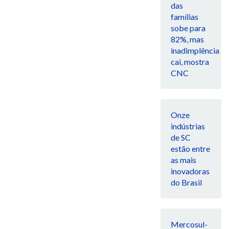
das
famílias
sobe para
82%, mas
inadimplência
cai, mostra
CNC
Onze
indústrias
de SC
estão entre
as mais
inovadoras
do Brasil
Mercosul-