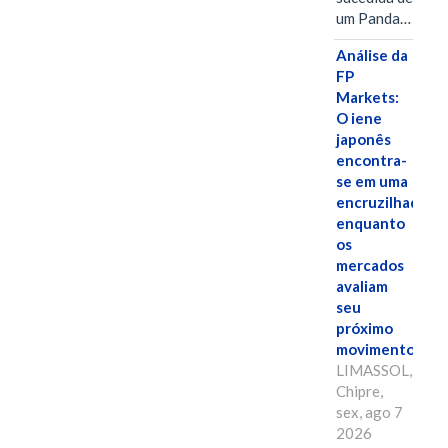
um Panda…
Análise da
FP
Markets:
O iene
japonês
encontra-
se em uma
encruzilhada
enquanto
os
mercados
avaliam
seu
próximo
movimento.
LIMASSOL,
Chipre,
sex, ago 7
2026