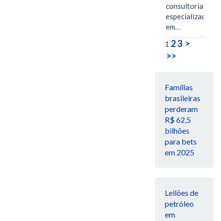
consultoria
especializada
em…
2
3
>
1
>>
Famílias
brasileiras
perderam
R$ 62,5
bilhões
para bets
em 2025
Leilões de
petróleo
em