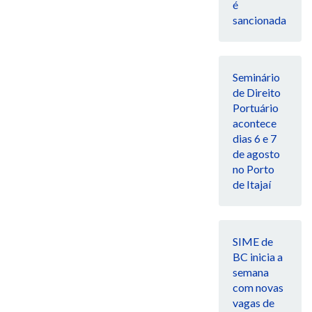
é
sancionada
Seminário
de Direito
Portuário
acontece
dias 6 e 7
de agosto
no Porto
de Itajaí
SIME de
BC inicia a
semana
com novas
vagas de