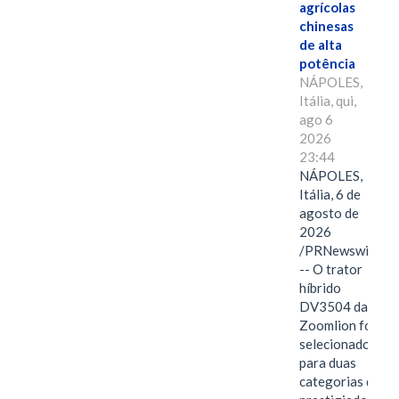
agrícolas
chinesas
de alta
potência
NÁPOLES,
Itália, qui,
ago 6
2026
23:44
NÁPOLES,
Itália, 6 de
agosto de
2026
/PRNewswire/
-- O trator
híbrido
DV3504 da
Zoomlion foi
selecionado
para duas
categorias do