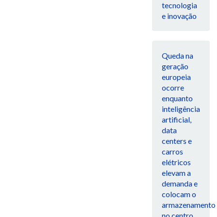
tecnologia
e inovação
Queda na
geração
europeia
ocorre
enquanto
inteligência
artificial,
data
centers e
carros
elétricos
elevam a
demanda e
colocam o
armazenamento
no centro