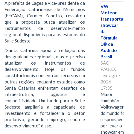
A prefeita de Lages e vice-presidente da
VW
Federação Catarinense de Municípios
Meteor
(FECAM), Carmen Zanotto, ressaltou
transporta
que a proposta busca atualizar os
showcar
instrumentos de desenvolvimento
da
regional disponíveis para os estados do
Fórmula
Sul e Sudeste.
1® da
“Santa Catarina apoia a redução das
Audi do
desigualdades regionais, mas é preciso
Brasil
atualizar os instrumentos de
SÃO
desenvolvimento. Hoje, os fundos
PAULO,
constitucionais concentram recursos em
sex, ago 7
outras regiões, enquanto estados como
2026
Santa Catarina enfrentam desafios de
17:35
infraestrutura, logística e
Maior
competitividade. Um fundo para o Sul e
caminhão
Sudeste ampliaria a capacidade de
Volkswagen
investimento e fortaleceria o setor
do mundo foi
produtivo, gerando emprego, renda e
responsável
desenvolvimento”, disse.
por levar o
showcar em