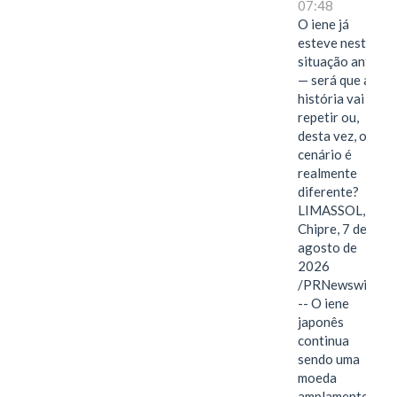
07:48
O iene já
esteve nesta
situação antes
— será que a
história vai se
repetir ou,
desta vez, o
cenário é
realmente
diferente?
LIMASSOL,
Chipre, 7 de
agosto de
2026
/PRNewswire/
-- O iene
japonês
continua
sendo uma
moeda
amplamente…