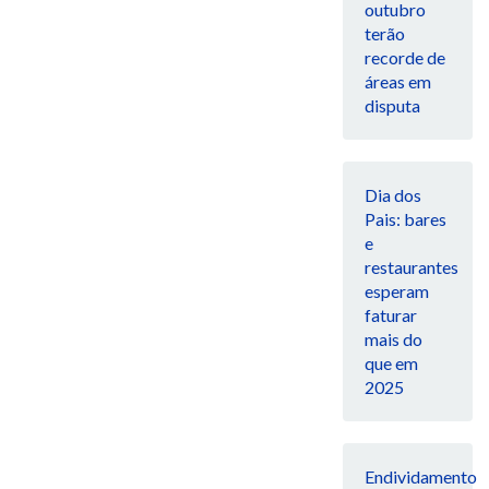
outubro
terão
recorde de
áreas em
disputa
Dia dos
Pais: bares
e
restaurantes
esperam
faturar
mais do
que em
2025
Endividamento