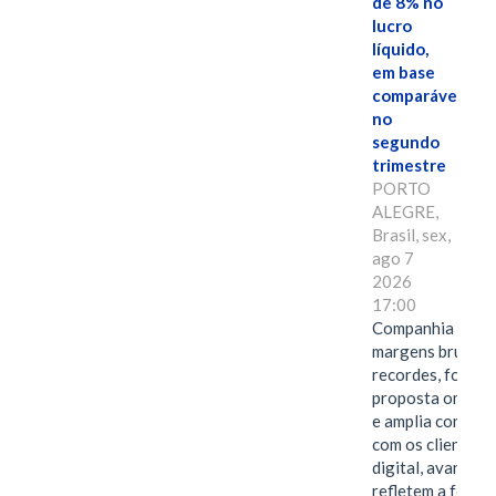
de 8% no
lucro
líquido,
em base
comparável,
no
segundo
trimestre
PORTO
ALEGRE,
Brasil, sex,
ago 7
2026
17:00
Companhia alcan
margens brutas
recordes, fortal
proposta omnica
e amplia conexã
com os clientes 
digital, avanços 
refletem a força 