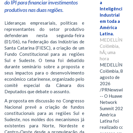
do IPI para financiar investimentos
a
Inteligência
produtivos nas duas regiões.
Industrial
em toda a
Lideranças empresariais, políticas e
América
representantes do setor produtivo
Latina.
defenderam nesta segunda-feira
MEDELLÍN,
(01/06), na Federação das Indústrias de
Colômbia,
Santa Catarina (FIESC), a criação de um
hÃ¡ uma
Fundo Constitucional para as regiões
hora
Sul e Sudeste. O tema foi debatido
MEDELLÍN,
durante seminário sobre a proposta e
Colômbia, 8 de
seus impactos para o desenvolvimento
agosto de
econômico catarinense, organizado pelo
2026
comitê especial da Câmara dos
/PRNewswire/
Deputados que debate o assunto.
-- O Huawei
A proposta em discussão no Congresso
Network
Nacional prevê a criação de fundos
Summit 2026
constitucionais para as regiões Sul e
América
Sudeste, nos moldes dos mecanismos já
Latina foi
existentes para Norte, Nordeste e
realizado com
Centro-Oeste desde a promulgação da