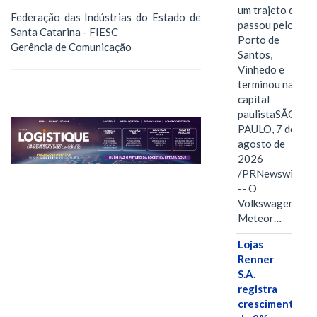
um trajeto que
Federação das Indústrias do Estado de
passou pelo
Santa Catarina - FIESC
Porto de
Gerência de Comunicação
Santos,
Vinhedo e
terminou na
capital
paulistaSÃO
PAULO, 7 de
agosto de
2026
/PRNewswire/
-- O
Volkswagen
Meteor…
Lojas
Renner
S.A.
registra
crescimento