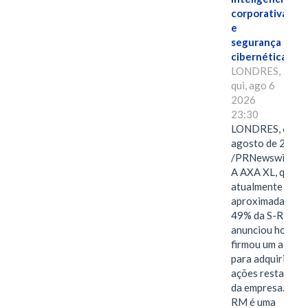
corporativa
e
segurança
cibernética
LONDRES,
qui, ago 6
2026
23:30
LONDRES, 6 de
agosto de 2026
/PRNewswire/ -
A AXA XL, que
atualmente deté
aproximadament
49% da S-RM,
anunciou hoje qu
firmou um acord
para adquirir as
ações restantes
da empresa. A S-
RM é uma