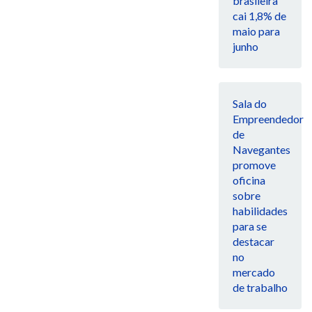
brasileira
cai 1,8% de
maio para
junho
Sala do
Empreendedor
de
Navegantes
promove
oficina
sobre
habilidades
para se
destacar
no
mercado
de trabalho