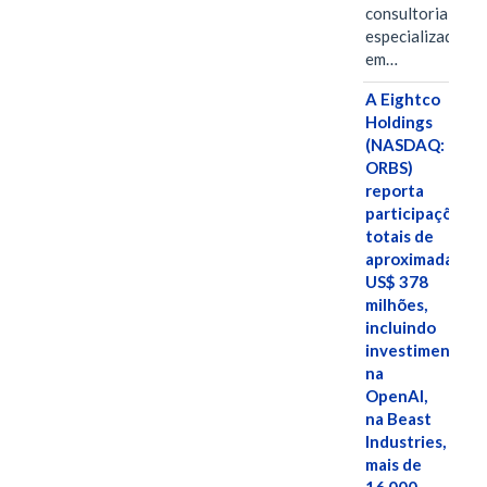
consultoria
especializada
em…
A Eightco
Holdings
(NASDAQ:
ORBS)
reporta
participações
totais de
aproximadamen
US$ 378
milhões,
incluindo
investimentos
na
OpenAI,
na Beast
Industries,
mais de