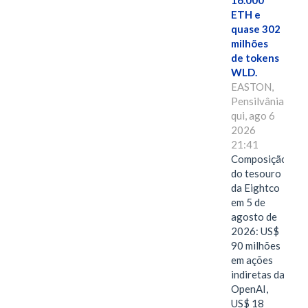
16.000
ETH e
quase 302
milhões
de tokens
WLD.
EASTON,
Pensilvânia,
qui, ago 6
2026
21:41
Composição
do tesouro
da Eightco
em 5 de
agosto de
2026: US$
90 milhões
em ações
indiretas da
OpenAI,
US$ 18