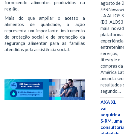
fornecendo alimentos produzidos na
agosto de 2026
região.
/PRNewswire/ -
- A ALLOS S.A.
Mais do que ampliar o acesso a
(B3: ALOS3), a
alimentos de qualidade, a ação
mais inovadora
representa um importante instrumento
plataforma de
de proteção social e de promoção da
experiências,
segurança alimentar para as famílias
entretenimento,
atendidas pela assistência social.
serviços,
lifestyle e
compras da
América Latina
anuncia seus
resultados do
segundo…
AXA XL
vai
adquirir a
S-RM, uma
consultoria
global de