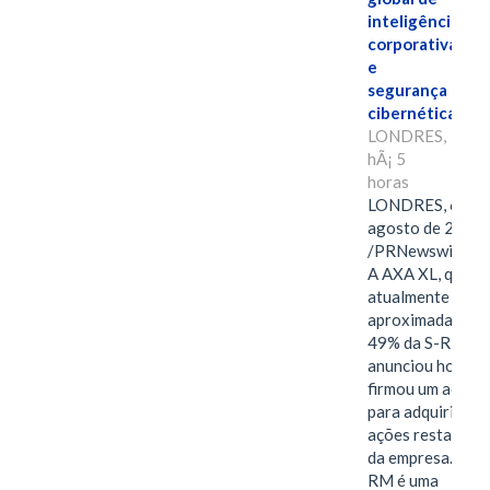
inteligência
corporativa
e
segurança
cibernética
LONDRES,
hÃ¡ 5
horas
LONDRES, 6 de
agosto de 2026
/PRNewswire/ -
A AXA XL, que
atualmente deté
aproximadament
49% da S-RM,
anunciou hoje qu
firmou um acord
para adquirir as
ações restantes
da empresa. A S-
RM é uma