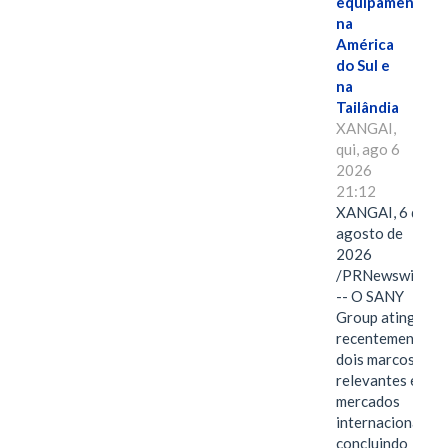
equipamentos
na
América
do Sul e
na
Tailândia
XANGAI,
qui, ago 6
2026
21:12
XANGAI, 6 de
agosto de
2026
/PRNewswire/
-- O SANY
Group atingiu
recentemente
dois marcos
relevantes em
mercados
internacionais,
concluindo