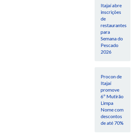
Itajaí abre
inscrições
de
restaurantes
para
Semana do
Pescado
2026
Procon de
Itajaí
promove
6º Mutirão
Limpa
Nome com
descontos
de até 70%