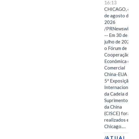
16:13
CHICAGO, 6
de agosto de
2026
/PRNewswire/
-- Em 30 de
julho de 2026,
o Fórum de
Cooperação
Econômica e
Comercial
China-EUA e a
5ª Exposição
Internacional
da Cadeia de
Suprimentos
da China
(CISCE) foram
realizados em
Chicago.…
/A T U A L