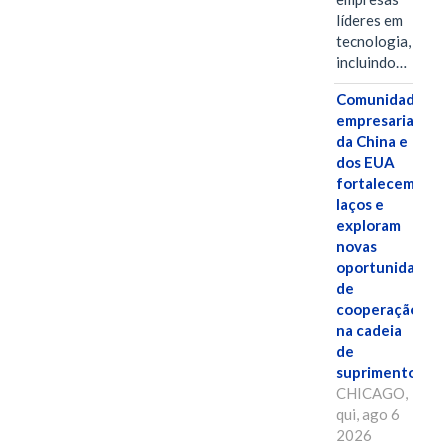
líderes em
tecnologia,
incluindo…
Comunidades
empresariais
da China e
dos EUA
fortalecem
laços e
exploram
novas
oportunidades
de
cooperação
na cadeia
de
suprimentos.
CHICAGO,
qui, ago 6
2026