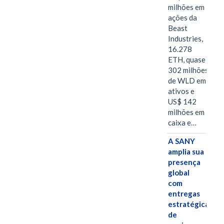
milhões em
ações da
Beast
Industries,
16.278
ETH, quase
302 milhões
de WLD em
ativos e
US$ 142
milhões em
caixa e…
A SANY
amplia sua
presença
global
com
entregas
estratégicas
de