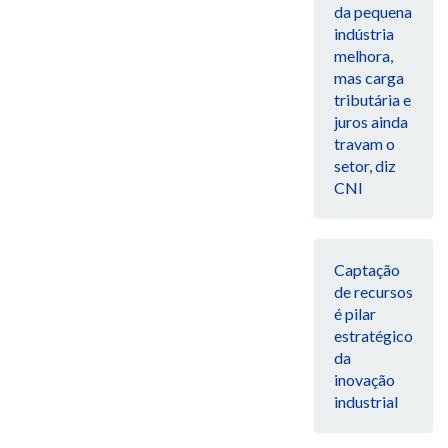
da pequena
indústria
melhora,
mas carga
tributária e
juros ainda
travam o
setor, diz
CNI
Captação
de recursos
é pilar
estratégico
da
inovação
industrial