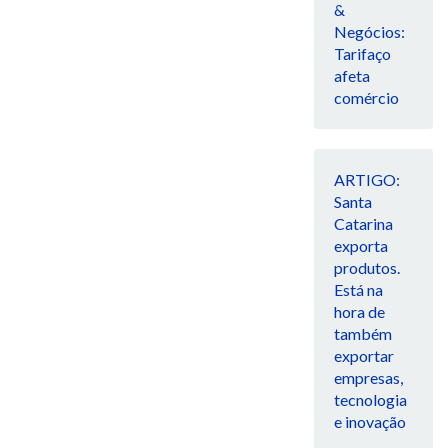
&
Negócios:
Tarifaço
afeta
comércio
ARTIGO:
Santa
Catarina
exporta
produtos.
Está na
hora de
também
exportar
empresas,
tecnologia
e inovação