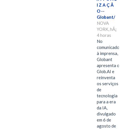
I Z A Ç Ã
O --
Globant/
NOVA
YORK, hÃ¡
4 horas
No
comunicado
à imprensa,
Globant
apresenta o
Glob.AI e
reinventa
os serviços
de
tecnologia
para a era
da IA,
divulgado
em 6 de
agosto de