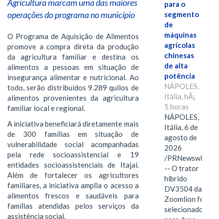
Agricultura marcam uma das maiores
para o
operações do programa no município
segmento
de
máquinas
O Programa de Aquisição de Alimentos
agrícolas
promove a compra direta da produção
chinesas
da agricultura familiar e destina os
de alta
alimentos a pessoas em situação de
potência
insegurança alimentar e nutricional. Ao
NÁPOLES,
todo, serão distribuídos 9.289 quilos de
Itália, hÃ¡
alimentos provenientes da agricultura
5 horas
familiar local e regional.
NÁPOLES,
A iniciativa beneficiará diretamente mais
Itália, 6 de
de 300 famílias em situação de
agosto de
vulnerabilidade social acompanhadas
2026
pela rede socioassistencial e 19
/PRNewswire/
entidades socioassistenciais de Itajaí.
-- O trator
Além de fortalecer os agricultores
híbrido
familiares, a iniciativa amplia o acesso a
DV3504 da
alimentos frescos e saudáveis para
Zoomlion foi
famílias atendidas pelos serviços da
selecionado
assistência social.