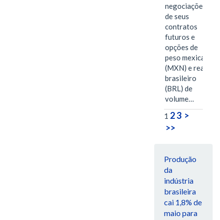
negociações
de seus
contratos
futuros e
opções de
peso mexicano
(MXN) e real
brasileiro
(BRL) de
volume…
2
3
>
1
>>
Produção
da
indústria
brasileira
cai 1,8% de
maio para