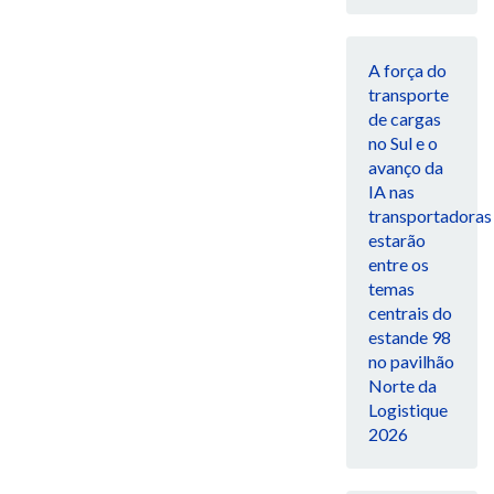
A força do
transporte
de cargas
no Sul e o
avanço da
IA nas
transportadoras
estarão
entre os
temas
centrais do
estande 98
no pavilhão
Norte da
Logistique
2026