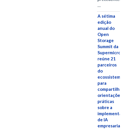
…
A sétima
edição
anual do
Open
Storage
Summit da
Supermicro
reúne 21
parceiros
do
ecossistema
para
compartilhar
orientações
práticas
sobre a
implementação
de IA
empresarial