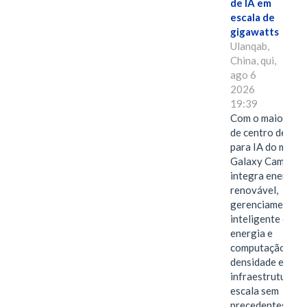
de IA em
escala de
gigawatts
Ulanqab,
China, qui,
ago 6
2026
19:39
Com o maior edif
de centro de dad
para IA do mundo
Galaxy Campus
integra energia
renovável,
gerenciamento
inteligente de
energia e
computação de a
densidade em um
infraestrutura d
escala sem
precedentes.Ula