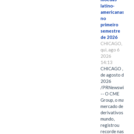
latino-
americanas
no
primeiro
semestre
de 2026
CHICAGO,
qui, ago 6
2026
14:13
CHICAGO , 6
de agosto de
2026
/PRNewswire/
-- O CME
Group, o maior
mercado de
derivativos do
mundo,
registrou
recorde nas