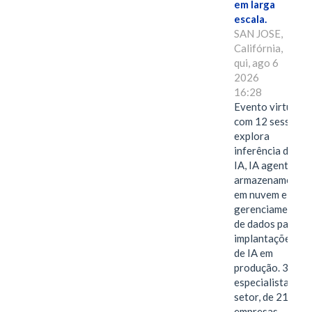
em larga
escala.
SAN JOSE,
Califórnia,
qui, ago 6
2026
16:28
Evento virtual
com 12 sessões
explora
inferência de
IA, IA agentiva,
armazenamento
em nuvem e
gerenciamento
de dados para
implantações
de IA em
produção. 38
especialistas do
setor, de 21
empresas