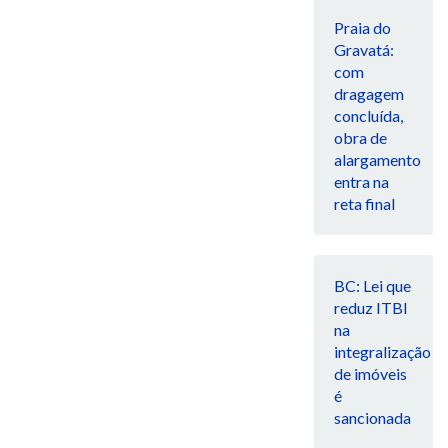
Praia do
Gravatá:
com
dragagem
concluída,
obra de
alargamento
entra na
reta final
BC: Lei que
reduz ITBI
na
integralização
de imóveis
é
sancionada