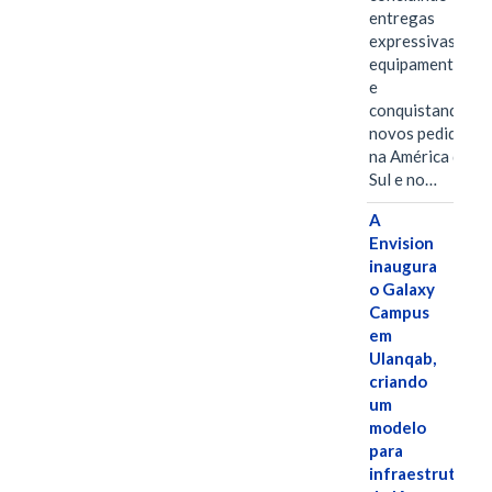
entregas
expressivas de
equipamentos
e
conquistando
novos pedidos
na América do
Sul e no…
A
Envision
inaugura
o Galaxy
Campus
em
Ulanqab,
criando
um
modelo
para
infraestrutura