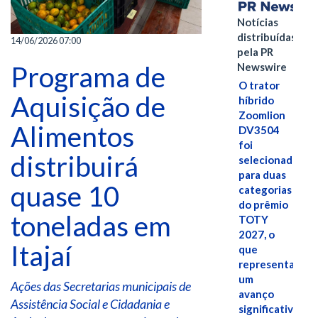
Notícias
distribuídas
14/06/2026 07:00
pela PR
Programa de
Newswire
O trator
Aquisição de
híbrido
Zoomlion
Alimentos
DV3504
foi
distribuirá
selecionado
para duas
quase 10
categorias
do prêmio
toneladas em
TOTY
2027, o
Itajaí
que
representa
um
Ações das Secretarias municipais de
avanço
Assistência Social e Cidadania e
significativo