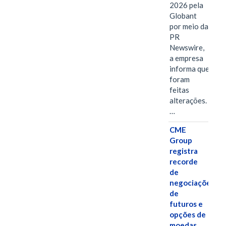
2026 pela
Globant
por meio da
PR
Newswire,
a empresa
informa que
foram
feitas
alterações.
…
CME
Group
registra
recorde
de
negociações
de
futuros e
opções de
moedas