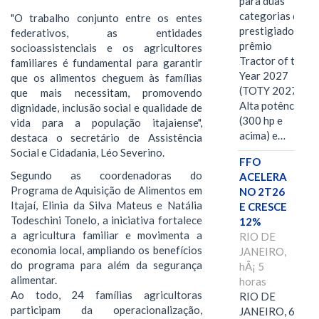
para duas
categorias do
"O trabalho conjunto entre os entes
prestigiado
federativos, as entidades
prêmio
socioassistenciais e os agricultores
Tractor of the
familiares é fundamental para garantir
Year 2027
que os alimentos cheguem às famílias
(TOTY 2027:
que mais necessitam, promovendo
Alta potência
dignidade, inclusão social e qualidade de
(300 hp e
vida para a população itajaiense",
acima) e…
destaca o secretário de Assistência
Social e Cidadania, Léo Severino.
FFO
Segundo as coordenadoras do
ACELERA
Programa de Aquisição de Alimentos em
NO 2T26
Itajaí, Elinia da Silva Mateus e Natália
E CRESCE
Todeschini Tonelo, a iniciativa fortalece
12%
a agricultura familiar e movimenta a
RIO DE
economia local, ampliando os benefícios
JANEIRO,
do programa para além da segurança
hÃ¡ 5
alimentar.
horas
Ao todo, 24 famílias agricultoras
RIO DE
participam da operacionalização,
JANEIRO, 6 de