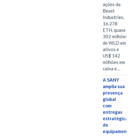
ações da
Beast
Industries,
16.278
ETH, quase
302 milhões
de WLD em
ativos e
US$ 142
milhões em
caixa e…
A SANY
amplia sua
presença
global
com
entregas
estratégicas
de
equipamentos