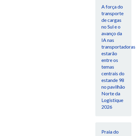
A força do
transporte
de cargas
no Sul e o
avanço da
IA nas
transportadoras
estarão
entre os
temas
centrais do
estande 98
no pavilhão
Norte da
Logistique
2026
Praia do