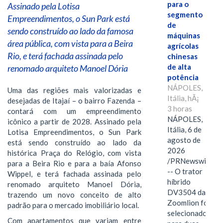
para o
Assinado pela Lotisa
segmento
Empreendimentos, o Sun Park está
de
sendo construído ao lado da famosa
máquinas
área pública, com vista para a Beira
agrícolas
Rio, e terá fachada assinada pelo
chinesas
de alta
renomado arquiteto Manoel Dória
potência
NÁPOLES,
Uma das regiões mais valorizadas e
Itália, hÃ¡
desejadas de Itajaí – o bairro Fazenda –
3 horas
contará com um empreendimento
NÁPOLES,
icônico a partir de 2028. Assinado pela
Itália, 6 de
Lotisa Empreendimentos, o Sun Park
agosto de
está sendo construído ao lado da
2026
histórica Praça do Relógio, com vista
/PRNewswire/
para a Beira Rio e para a baía Afonso
-- O trator
Wippel, e terá fachada assinada pelo
híbrido
renomado arquiteto Manoel Dória,
DV3504 da
trazendo um novo conceito de alto
Zoomlion foi
padrão para o mercado imobiliário local.
selecionado
Com apartamentos que variam entre