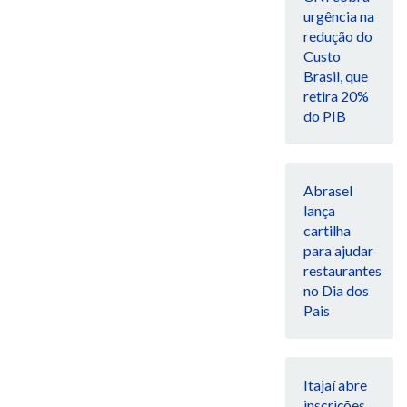
urgência na
redução do
Custo
Brasil, que
retira 20%
do PIB
Abrasel
lança
cartilha
para ajudar
restaurantes
no Dia dos
Pais
Itajaí abre
inscrições