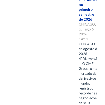
no
primeiro
semestre
de 2026
CHICAGO,
qui, ago 6
2026
14:13
CHICAGO , 6
de agosto de
2026
/PRNewswire/
-- O CME
Group, o maior
mercado de
derivativos do
mundo,
registrou
recorde nas
negociações
de seus