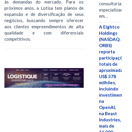
às demandas do mercado. Para os
consultoria
próximos anos, a Lotisa tem planos de
especializada
expansão e de diversificação de seus
em…
negócios, buscando sempre oferecer
aos clientes empreendimentos de alta
A Eightco
qualidade e com diferenciais
Holdings
competitivos.
(NASDAQ:
ORBS)
reporta
participações
totais de
aproximadamen
US$ 378
milhões,
incluindo
investimentos
na
OpenAI,
na Beast
Industries,
mais de