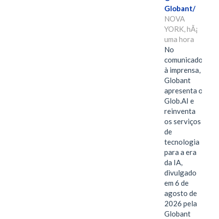
Globant/
NOVA
YORK, hÃ¡
uma hora
No
comunicado
à imprensa,
Globant
apresenta o
Glob.AI e
reinventa
os serviços
de
tecnologia
para a era
da IA,
divulgado
em 6 de
agosto de
2026 pela
Globant