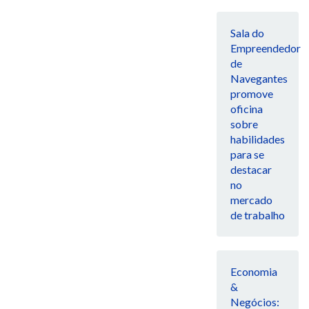
Sala do
Empreendedor
de
Navegantes
promove
oficina
sobre
habilidades
para se
destacar
no
mercado
de trabalho
Economia
&
Negócios: