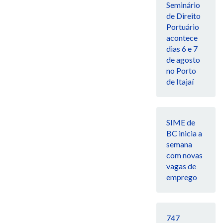
Seminário
de Direito
Portuário
acontece
dias 6 e 7
de agosto
no Porto
de Itajaí
SIME de
BC inicia a
semana
com novas
vagas de
emprego
747