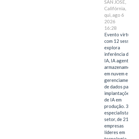
SAN JOSE,
Califórnia,
qui, ago 6
2026
16:28
Evento virtual
com 12 sessões
explora
inferência de
IA, IA agentiva,
armazenamento
em nuvem e
gerenciamento
de dados para
implantações
de IA em
produção. 38
especialistas do
setor, de 21
empresas
líderes em
tecnologia,