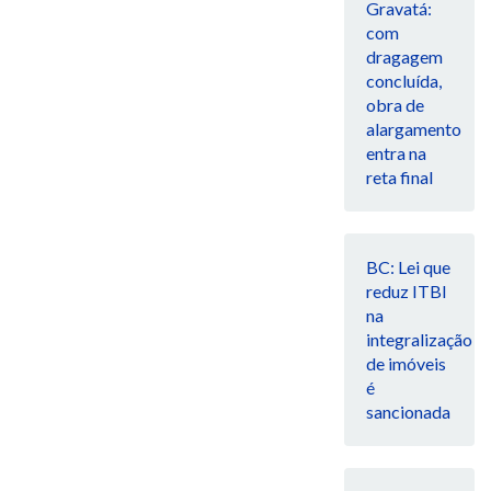
Gravatá:
com
dragagem
concluída,
obra de
alargamento
entra na
reta final
BC: Lei que
reduz ITBI
na
integralização
de imóveis
é
sancionada