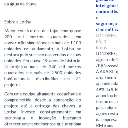
da água da chuva.
inteligência
corporativa
e
Sobre a Lotisa
segurança
cibernética
Maior construtora de Itajaí, com quase
LONDRES,
200 mil metros quadrados em
hÃ¡ 3
construção simultânea em mais de 1.100
horas
unidades em andamento, a Lotisa se
LONDRES, 6 de
destaca pelo sucesso nas vendas de suas
agosto de 2026
unidades. Em quase 19 anos de história,
/PRNewswire/ -
já projetou mais de 340 mil metros
A AXA XL, que
quadrados em mais de 2.500 unidades
atualmente deté
habitacionais distribuídas em 31
aproximadament
projetos.
49% da S-RM,
Com uma equipe altamente capacitada e
anunciou hoje qu
comprometida, desde a concepção do
firmou um acord
projeto até a entrega das chaves, a
para adquirir as
Lotisa investe constantemente em
ações restantes
tecnologia e inovação, buscando
da empresa. A S-
oferecer empreendimentos que atendam
RM é uma