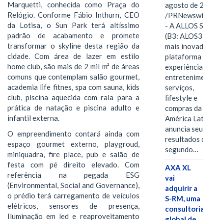
Marquetti, conhecida como Praça do
agosto de 2026
Relógio. Conforme Fábio Inthurn, CEO
/PRNewswire/ -
da Lotisa, o Sun Park terá altíssimo
- A ALLOS S.A.
padrão de acabamento e promete
(B3: ALOS3), a
transformar o skyline desta região da
mais inovadora
cidade. Com área de lazer em estilo
plataforma de
home club, são mais de 2 mil m² de áreas
experiências,
comuns que contemplam salão gourmet,
entretenimento,
academia life fitnes, spa com sauna, kids
serviços,
club, piscina aquecida com raia para a
lifestyle e
prática de natação e piscina adulto e
compras da
infantil externa.
América Latina
anuncia seus
O empreendimento contará ainda com
resultados do
espaço gourmet externo, playgroud,
segundo…
miniquadra, fire place, pub e salão de
festa com pé direito elevado. Com
AXA XL
referência na pegada ESG
vai
(Environmental, Social and Governance),
adquirir a
o prédio terá carregamento de veículos
S-RM, uma
elétricos, sensores de presença,
consultoria
Iluminação em led e reaproveitamento
global de