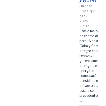
gigawatts
Ulanqab,
China, qui,
ago 6
2026
19:39
Com o maior edif
de centro de dad
para IA do mundo
Galaxy Campus
integra energia
renovável,
gerenciamento
inteligente de
energia e
computação de a
densidade em um
infraestrutura d
escala sem
precedentes.Ula
…