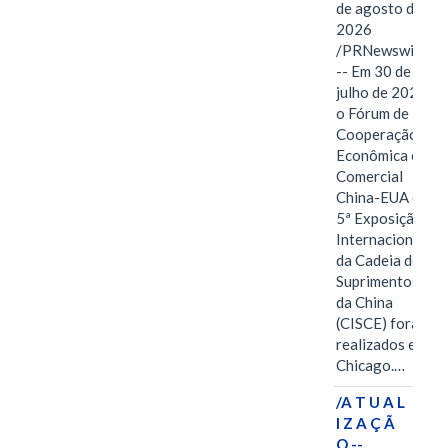
de agosto de
2026
/PRNewswire/
-- Em 30 de
julho de 2026,
o Fórum de
Cooperação
Econômica e
Comercial
China-EUA e a
5ª Exposição
Internacional
da Cadeia de
Suprimentos
da China
(CISCE) foram
realizados em
Chicago.…
/A T U A L
I Z A Ç Ã
O --