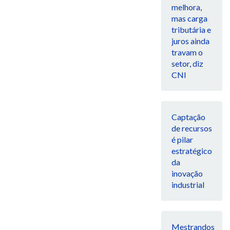
melhora,
mas carga
tributária e
juros ainda
travam o
setor, diz
CNI
Captação
de recursos
é pilar
estratégico
da
inovação
industrial
Mestrandos