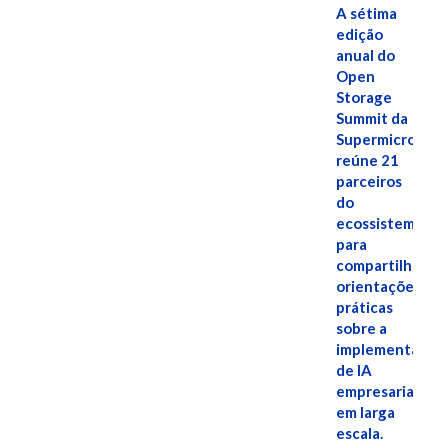
A sétima
edição
anual do
Open
Storage
Summit da
Supermicro
reúne 21
parceiros
do
ecossistema
para
compartilhar
orientações
práticas
sobre a
implementação
de IA
empresarial
em larga
escala.