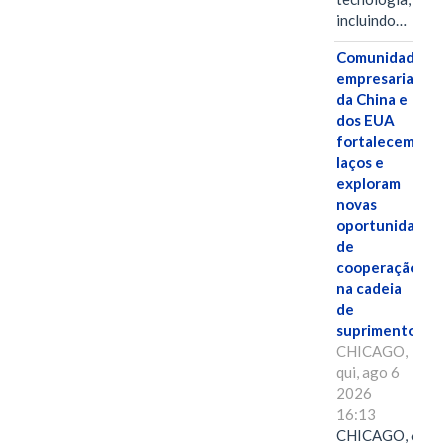
incluindo…
Comunidades
empresariais
da China e
dos EUA
fortalecem
laços e
exploram
novas
oportunidades
de
cooperação
na cadeia
de
suprimentos.
CHICAGO,
qui, ago 6
2026
16:13
CHICAGO, 6