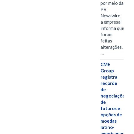
por meio da
PR
Newswire,
a empresa
informa que
foram
feitas
alterações.
…
CME
Group
registra
recorde
de
negociações
de
futuros e
opções de
moedas
latino-
americanas