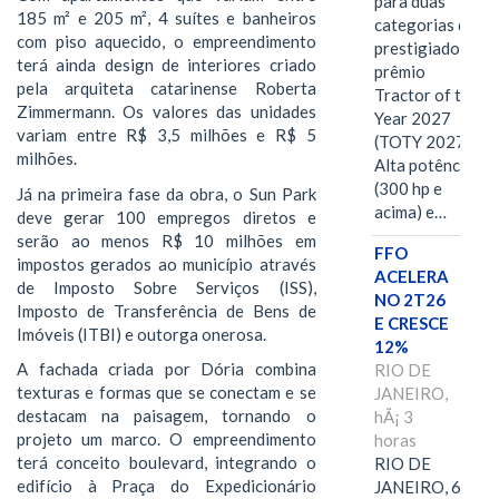
para duas
185 m² e 205 m², 4 suítes e banheiros
categorias do
com piso aquecido, o empreendimento
prestigiado
terá ainda design de interiores criado
prêmio
pela arquiteta catarinense Roberta
Tractor of the
Zimmermann. Os valores das unidades
Year 2027
variam entre R$ 3,5 milhões e R$ 5
(TOTY 2027:
milhões.
Alta potência
(300 hp e
Já na primeira fase da obra, o Sun Park
acima) e…
deve gerar 100 empregos diretos e
serão ao menos R$ 10 milhões em
FFO
impostos gerados ao município através
ACELERA
de Imposto Sobre Serviços (ISS),
NO 2T26
Imposto de Transferência de Bens de
E CRESCE
Imóveis (ITBI) e outorga onerosa.
12%
A fachada criada por Dória combina
RIO DE
texturas e formas que se conectam e se
JANEIRO,
destacam na paisagem, tornando o
hÃ¡ 3
projeto um marco. O empreendimento
horas
terá conceito boulevard, integrando o
RIO DE
edifício à Praça do Expedicionário
JANEIRO, 6 de