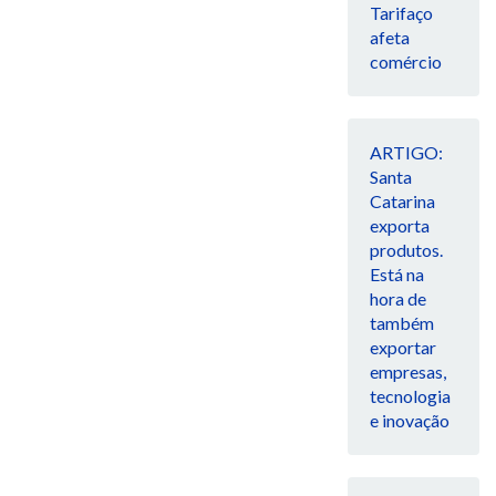
Tarifaço
afeta
comércio
ARTIGO:
Santa
Catarina
exporta
produtos.
Está na
hora de
também
exportar
empresas,
tecnologia
e inovação