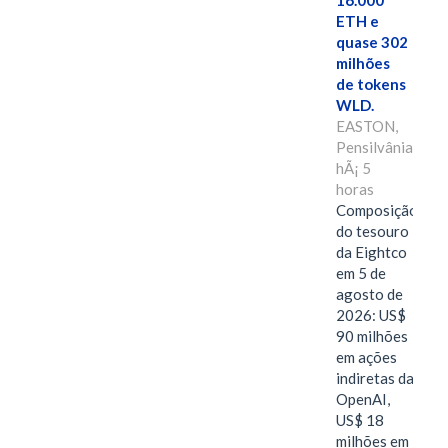
16.000
ETH e
quase 302
milhões
de tokens
WLD.
EASTON,
Pensilvânia,
hÃ¡ 5
horas
Composição
do tesouro
da Eightco
em 5 de
agosto de
2026: US$
90 milhões
em ações
indiretas da
OpenAI,
US$ 18
milhões em