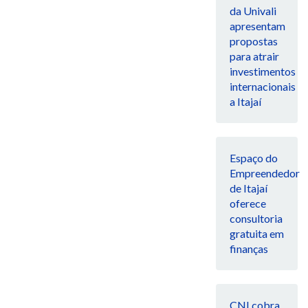
da Univali
apresentam
propostas
para atrair
investimentos
internacionais
a Itajaí
Espaço do
Empreendedor
de Itajaí
oferece
consultoria
gratuita em
finanças
CNI cobra