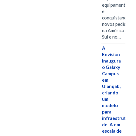
equipamentos
e
conquistando
novos pedidos
na América do
Sul e no…
A
Envision
inaugura
o Galaxy
Campus
em
Ulanqab,
criando
um
modelo
para
infraestrutura
de IA em
escala de