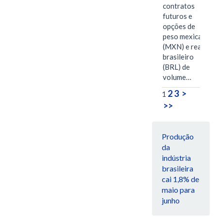
contratos
futuros e
opções de
peso mexicano
(MXN) e real
brasileiro
(BRL) de
volume…
2
3
>
1
>>
Produção
da
indústria
brasileira
cai 1,8% de
maio para
junho