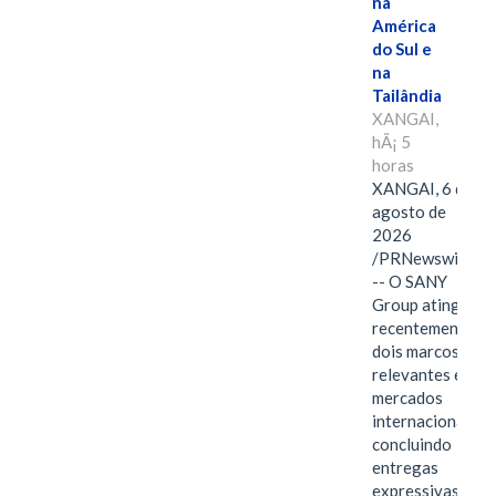
na
América
do Sul e
na
Tailândia
XANGAI,
hÃ¡ 5
horas
XANGAI, 6 de
agosto de
2026
/PRNewswire/
-- O SANY
Group atingiu
recentemente
dois marcos
relevantes em
mercados
internacionais,
concluindo
entregas
expressivas de