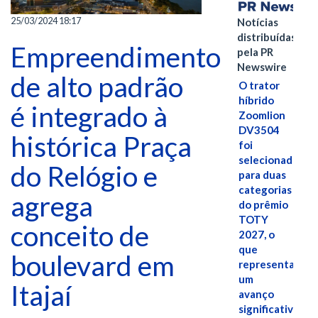
25/03/2024 18:17
Notícias
distribuídas
Empreendimento
pela PR
Newswire
de alto padrão
O trator
híbrido
é integrado à
Zoomlion
DV3504
histórica Praça
foi
selecionado
do Relógio e
para duas
categorias
agrega
do prêmio
TOTY
conceito de
2027, o
que
boulevard em
representa
um
Itajaí
avanço
significativo