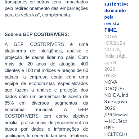
transportes de outros itens, impactados
sustentáveis
pelo redirecionamento das embarcações
do mundo
para os veículos”, complementa.
pela
revista
TIME.
Sobre a GEP COSTDRIVERS:
NOVA
IORQUE e
A GEP COSTDRIVERS é uma
NOIDA,
plataforma de inteligência, análise e
Índia, sÃ¡b,
projeção de dados líder no país. Com
ago 8
mais de 20 anos de atuação, 400
2026
clientes e 100 mil índices e preços de 60
09:33
países, a empresa conta com uma
NOVA
equipe de economistas especializados
IORQUE e
que fazem a análise e projeção dos
NOIDA, Índia,
dados com um percentual de acerto de
8 de agosto de
85% em diversos segmentos da
2026
economia mundial. A GEP
/PRNewswire/
COSTDRIVERS tem como objetivo
-- HCLTech
auxiliar profissionais de procurement na
(NSE:
busca por dados e informações de
HCLTECH)
qualidade, fornecendo também relatórios