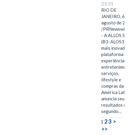
23:31
RIO DE
JANEIRO, 6 de
agosto de 2026
/PRNewswire/ -
- A ALLOS S.A.
(B3: ALOS3), a
mais inovadora
plataforma de
experiências,
entretenimento,
serviços,
lifestyle e
compras da
América Latina
anuncia seus
resultados do
segundo…
2
3
>
1
>>