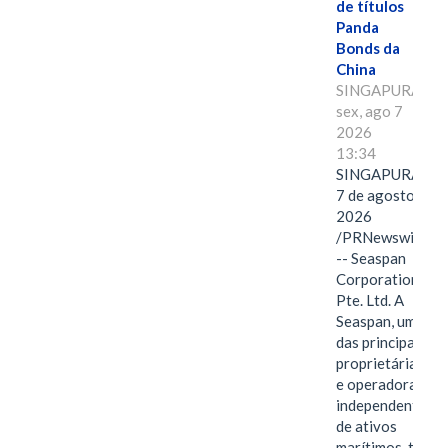
de títulos
Panda
Bonds da
China
SINGAPURA,
sex, ago 7
2026
13:34
SINGAPURA,
7 de agosto de
2026
/PRNewswire/
-- Seaspan
Corporation
Pte. Ltd. A
Seaspan, uma
das principais
proprietárias
e operadoras
independentes
de ativos
marítimos, tem