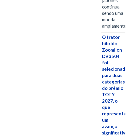
japonês
continua
sendo uma
moeda
amplamente…
O trator
híbrido
Zoomlion
DV3504
foi
selecionado
para duas
categorias
do prêmio
TOTY
2027, o
que
representa
um
avanço
significativo