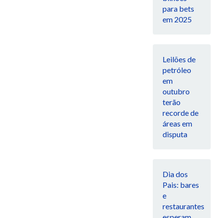
para bets
em 2025
Leilões de
petróleo
em
outubro
terão
recorde de
áreas em
disputa
Dia dos
Pais: bares
e
restaurantes
esperam