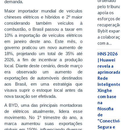
ordenado
demanda.
pelo tribunal
Maior importador mundial de veículos
apoia os
chineses elétricos e híbridos e 2º maior
esforços de
considerando também veículos à
recuperação e
combustão, o Brasil passou a taxar em
Bybit expande
10% a importação de veículos elétricos
a colaboração
em janeiro deste ano. Este mês, o
com a…
governo praticou um novo aumento de
18%, projetando um total de 35% até
HNS 2026
2026, a fim de incentivar a produção
| Huawei
local. Diante deste cenário, desde março
revela a
era observado um aumento de
aprimorada
exportações de automóveis destinados
Rede
aos Brasil, em uma estratégia que
Inteligente
visava suprir o estoque local antes da
Xinghe
nova taxação ser efetivada.
com base
na
A BYD, uma das principais montadoras
filosofia
de elétricos atualmente, lidera esse
de
movimento. No 1º trimestre do ano, a
"Conectividade
marca aumentou suas exportações
Segura e
globais em 150%, influenciando diversos