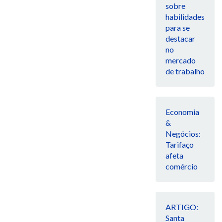
sobre
habilidades
para se
destacar
no
mercado
de trabalho
Economia
&
Negócios:
Tarifaço
afeta
comércio
ARTIGO:
Santa