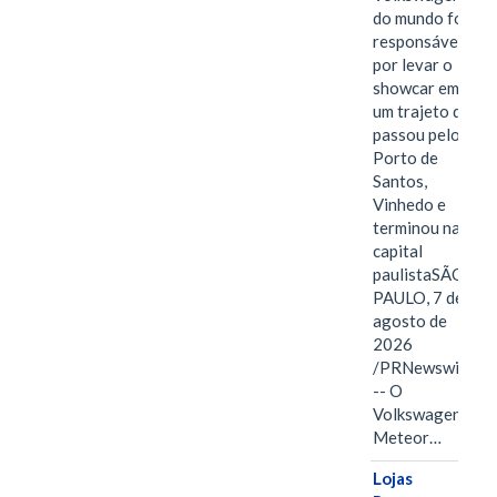
do mundo foi
responsável
por levar o
showcar em
um trajeto que
passou pelo
Porto de
Santos,
Vinhedo e
terminou na
capital
paulistaSÃO
PAULO, 7 de
agosto de
2026
/PRNewswire/
-- O
Volkswagen
Meteor…
Lojas