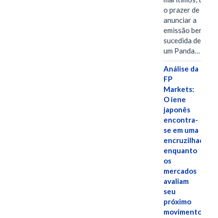
o prazer de
anunciar a
emissão bem-
sucedida de
um Panda…
Análise da
FP
Markets:
O iene
japonês
encontra-
se em uma
encruzilhada
enquanto
os
mercados
avaliam
seu
próximo
movimento.