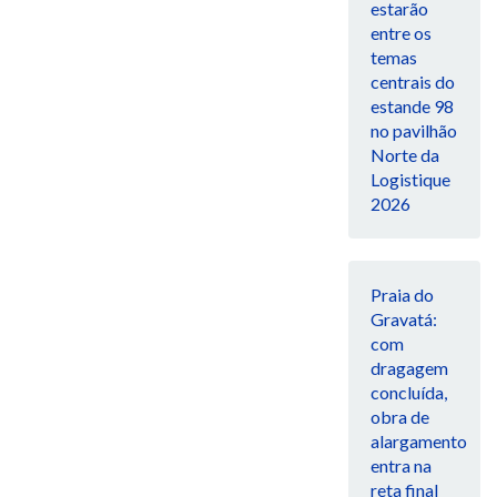
estarão
entre os
temas
centrais do
estande 98
no pavilhão
Norte da
Logistique
2026
Praia do
Gravatá:
com
dragagem
concluída,
obra de
alargamento
entra na
reta final