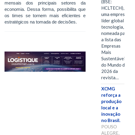
(BSE:
mensais dos principais setores da
HCLTECH),
economia. Dessa forma, possibilita que
uma empresa
os times se tornem mais eficientes e
líder global em
estratégicos na tomada de decisões.
tecnologia, foi
nomeada para
a lista das
Empresas
Mais
Sustentáveis
do Mundo de
2026 da
revista…
XCMG
reforça a
produção
local e a
inovação
no Brasil.
POUSO
ALEGRE,