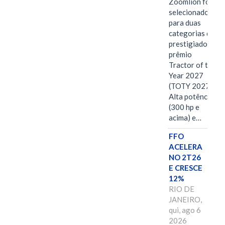
Zoomlion foi
selecionado
para duas
categorias do
prestigiado
prêmio
Tractor of the
Year 2027
(TOTY 2027:
Alta potência
(300 hp e
acima) e…
FFO
ACELERA
NO 2T26
E CRESCE
12%
RIO DE
JANEIRO,
qui, ago 6
2026