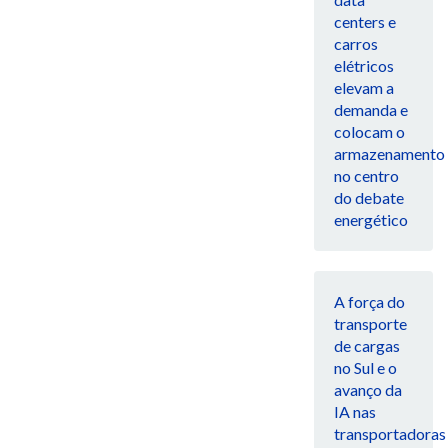
centers e
carros
elétricos
elevam a
demanda e
colocam o
armazenamento
no centro
do debate
energético
A força do
transporte
de cargas
no Sul e o
avanço da
IA nas
transportadoras