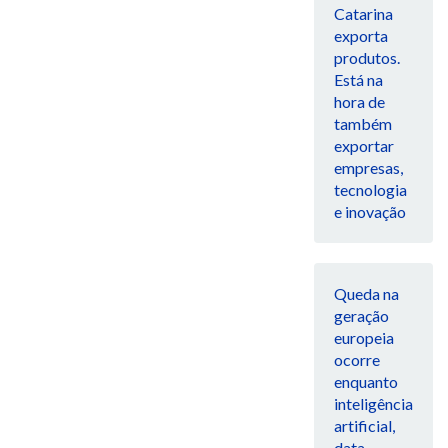
Catarina
exporta
produtos.
Está na
hora de
também
exportar
empresas,
tecnologia
e inovação
Queda na
geração
europeia
ocorre
enquanto
inteligência
artificial,
data