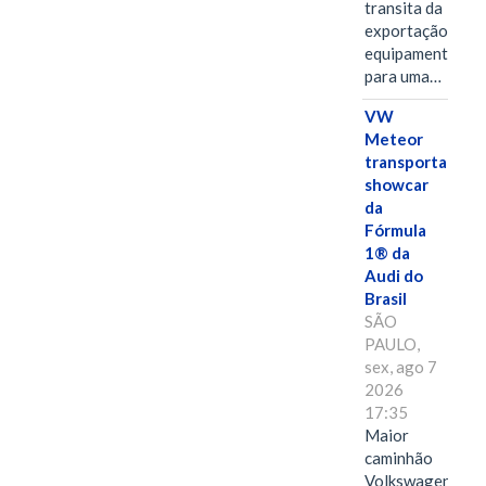
transita da
exportação de
equipamentos
para uma…
VW
Meteor
transporta
showcar
da
Fórmula
1® da
Audi do
Brasil
SÃO
PAULO,
sex, ago 7
2026
17:35
Maior
caminhão
Volkswagen