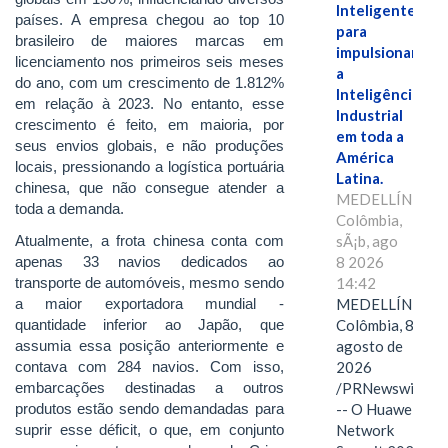
Inteligente"
países. A empresa chegou ao top 10
para
brasileiro de maiores marcas em
impulsionar
licenciamento nos primeiros seis meses
a
do ano, com um crescimento de 1.812%
Inteligência
em relação à 2023. No entanto, esse
Industrial
crescimento é feito, em maioria, por
em toda a
seus envios globais, e não produções
América
locais, pressionando a logística portuária
Latina.
chinesa, que não consegue atender a
MEDELLÍN,
toda a demanda.
Colômbia,
Atualmente, a frota chinesa conta com
sÃ¡b, ago
apenas 33 navios dedicados ao
8 2026
transporte de automóveis, mesmo sendo
14:42
a maior exportadora mundial -
MEDELLÍN,
quantidade inferior ao Japão, que
Colômbia, 8 de
assumia essa posição anteriormente e
agosto de
contava com 284 navios. Com isso,
2026
embarcações destinadas a outros
/PRNewswire/
produtos estão sendo demandadas para
-- O Huawei
suprir esse déficit, o que, em conjunto
Network