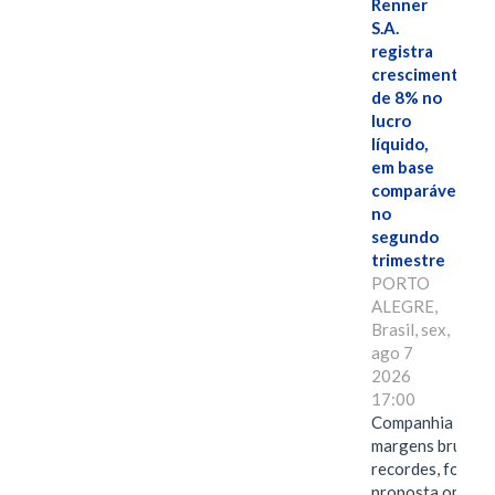
Renner
S.A.
registra
crescimento
de 8% no
lucro
líquido,
em base
comparável,
no
segundo
trimestre
PORTO
ALEGRE,
Brasil, sex,
ago 7
2026
17:00
Companhia alcan
margens brutas
recordes, fortal
proposta omnica