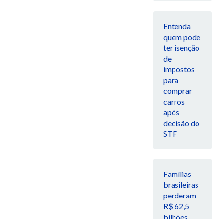
Entenda
quem pode
ter isenção
de
impostos
para
comprar
carros
após
decisão do
STF
Famílias
brasileiras
perderam
R$ 62,5
bilhões