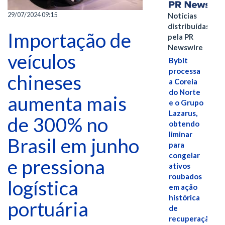
29/07/2024 09:15
Notícias
distribuídas
Importação de
pela PR
Newswire
veículos
Bybit
processa
chineses
a Coreia
do Norte
aumenta mais
e o Grupo
Lazarus,
de 300% no
obtendo
liminar
Brasil em junho
para
congelar
e pressiona
ativos
roubados
logística
em ação
histórica
portuária
de
recuperação