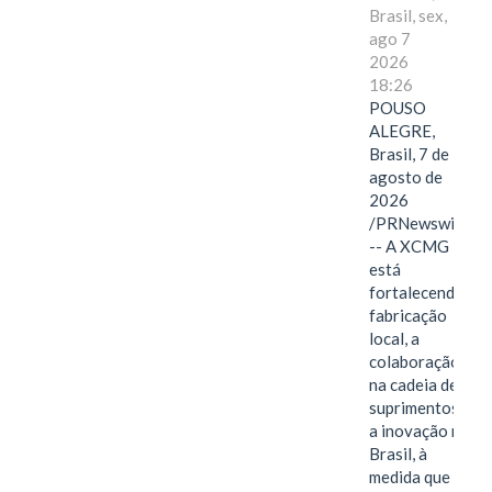
Brasil, sex,
ago 7
2026
18:26
POUSO
ALEGRE,
Brasil, 7 de
agosto de
2026
/PRNewswire/
-- A XCMG
está
fortalecendo a
fabricação
local, a
colaboração
na cadeia de
suprimentos e
a inovação no
Brasil, à
medida que