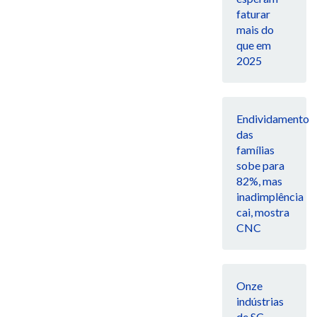
faturar
mais do
que em
2025
Endividamento
das
famílias
sobe para
82%, mas
inadimplência
cai, mostra
CNC
Onze
indústrias
de SC