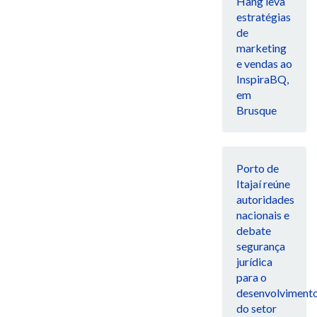
Hang leva
estratégias
de
marketing
e vendas ao
InspiraBQ,
em
Brusque
Porto de
Itajaí reúne
autoridades
nacionais e
debate
segurança
jurídica
para o
desenvolviment
do setor