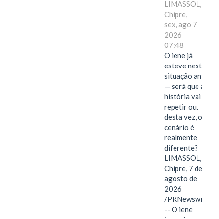
LIMASSOL,
Chipre,
sex, ago 7
2026
07:48
O iene já
esteve nesta
situação antes
— será que a
história vai se
repetir ou,
desta vez, o
cenário é
realmente
diferente?
LIMASSOL,
Chipre, 7 de
agosto de
2026
/PRNewswire/
-- O iene