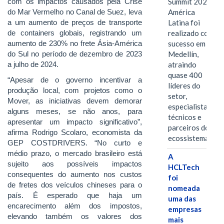
com os impactos causados pela Crise
Summit 2026
do Mar Vermelho no Canal de Suez, leva
América
a um aumento de preços de transporte
Latina foi
de containers globais, registrando um
realizado com
aumento de 230% no frete Ásia-América
sucesso em
do Sul no período de dezembro de 2023
Medellín,
a julho de 2024.
atraindo
quase 400
“Apesar de o governo incentivar a
líderes do
produção local, com projetos como o
setor,
Mover, as iniciativas devem demorar
especialistas
alguns meses, se não anos, para
técnicos e
apresentar um impacto significativo”,
parceiros do
afirma Rodrigo Scolaro, economista da
ecossistema.…
GEP COSTDRIVERS. “No curto e
médio prazo, o mercado brasileiro está
A
sujeito aos possíveis impactos
HCLTech
consequentes do aumento nos custos
foi
de fretes dos veículos chineses para o
nomeada
país. É esperado que haja um
uma das
encarecimento além dos impostos,
empresas
elevando também os valores dos
mais