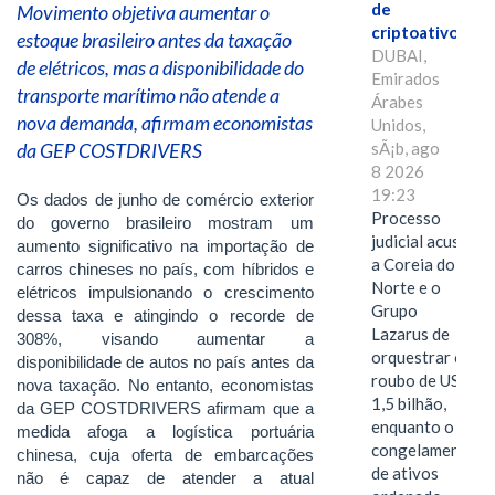
de
Movimento objetiva aumentar o
criptoativos
estoque brasileiro antes da taxação
DUBAI,
de elétricos, mas a disponibilidade do
Emirados
transporte marítimo não atende a
Árabes
nova demanda, afirmam economistas
Unidos,
da GEP COSTDRIVERS
sÃ¡b, ago
8 2026
19:23
Os dados de junho de comércio exterior
Processo
do governo brasileiro mostram um
judicial acusa
aumento significativo na importação de
a Coreia do
carros chineses no país, com híbridos e
Norte e o
elétricos impulsionando o crescimento
Grupo
dessa taxa e atingindo o recorde de
Lazarus de
308%, visando aumentar a
orquestrar o
disponibilidade de autos no país antes da
roubo de US$
nova taxação. No entanto, economistas
1,5 bilhão,
da GEP COSTDRIVERS afirmam que a
enquanto o
medida afoga a logística portuária
congelamento
chinesa, cuja oferta de embarcações
de ativos
não é capaz de atender a atual