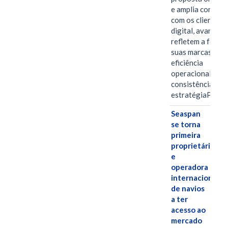
e amplia conexã
com os clientes 
digital, avanços 
refletem a força 
suas marcas, a
eficiência
operacional e a
consistência de 
estratégiaPOR
Seaspan
se torna
primeira
proprietária
e
operadora
internacional
de navios
a ter
acesso ao
mercado