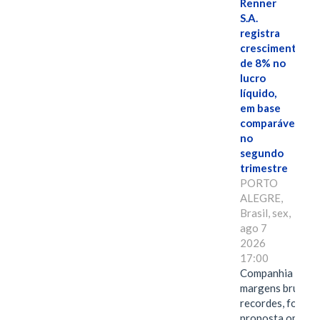
Renner
S.A.
registra
crescimento
de 8% no
lucro
líquido,
em base
comparável,
no
segundo
trimestre
PORTO
ALEGRE,
Brasil, sex,
ago 7
2026
17:00
Companhia alcan
margens brutas
recordes, fortal
proposta omnica