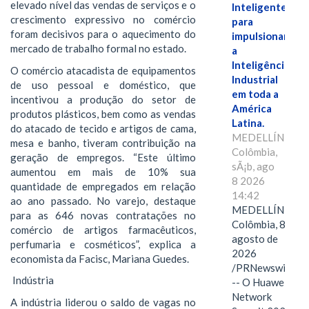
elevado nível das vendas de serviços e o
Inteligente"
crescimento expressivo no comércio
para
foram decisivos para o aquecimento do
impulsionar
mercado de trabalho formal no estado.
a
Inteligência
O comércio atacadista de equipamentos
Industrial
de uso pessoal e doméstico, que
em toda a
incentivou a produção do setor de
América
produtos plásticos, bem como as vendas
Latina.
do atacado de tecido e artigos de cama,
MEDELLÍN,
mesa e banho, tiveram contribuição na
Colômbia,
geração de empregos. “Este último
sÃ¡b, ago
aumentou em mais de 10% sua
8 2026
quantidade de empregados em relação
14:42
ao ano passado. No varejo, destaque
MEDELLÍN,
para as 646 novas contratações no
Colômbia, 8 de
comércio de artigos farmacêuticos,
agosto de
perfumaria e cosméticos”, explica a
2026
economista da Facisc, Mariana Guedes.
/PRNewswire/
Indústria
-- O Huawei
Network
A indústria liderou o saldo de vagas no