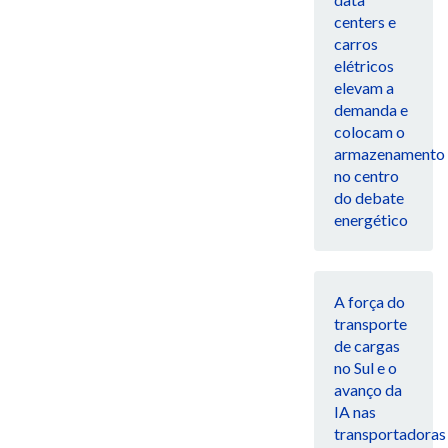
centers e
carros
elétricos
elevam a
demanda e
colocam o
armazenamento
no centro
do debate
energético
A força do
transporte
de cargas
no Sul e o
avanço da
IA nas
transportadoras