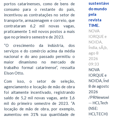
sustentáveis
portos catarinenses, como de bens de
do mundo
consumo para o restante do país,
pela
incentivou as contratações no setor de
revista
transporte, armazenagem e correio, que
TIME.
contrataram 6,2 mil novas vagas,
NOVA
praticamente 1 mil novos postos a mais
IORQUE e
que no primeiro semestre de 2023.
NOIDA,
“O crescimento da indústria, dos
Índia, sÃ¡b,
serviços e do comércio acima da média
ago 8
nacional e do ano passado permitiu o
2026
maior dinamismo no mercado de
09:33
trabalho formal catarinense”, ressalta
NOVA
Elson Otto.
IORQUE e
NOIDA, Índia,
Com isso, o setor de seleção,
8 de agosto de
agenciamento e locação de mão de obra
2026
foi altamente incentivado, registrando
/PRNewswire/
saldo de 5,2 mil novas vagas, ante 1,6
-- HCLTech
mil do primeiro semestre de 2023. “A
(NSE:
locação de mão de obra, por exemplo,
HCLTECH)
aumentou em 31% sua quantidade de