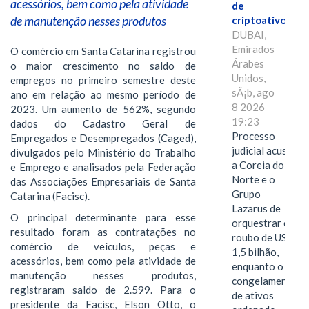
acessórios, bem como pela atividade
de
de manutenção nesses produtos
criptoativos
DUBAI,
Emirados
O comércio em Santa Catarina registrou
Árabes
o maior crescimento no saldo de
Unidos,
empregos no primeiro semestre deste
sÃ¡b, ago
ano em relação ao mesmo período de
8 2026
2023. Um aumento de 562%, segundo
19:23
dados do Cadastro Geral de
Processo
Empregados e Desempregados (Caged),
judicial acusa
divulgados pelo Ministério do Trabalho
a Coreia do
e Emprego e analisados pela Federação
Norte e o
das Associações Empresariais de Santa
Grupo
Catarina (Facisc).
Lazarus de
O principal determinante para esse
orquestrar o
resultado foram as contratações no
roubo de US$
comércio de veículos, peças e
1,5 bilhão,
acessórios, bem como pela atividade de
enquanto o
manutenção nesses produtos,
congelamento
registraram saldo de 2.599. Para o
de ativos
presidente da Facisc, Elson Otto, o