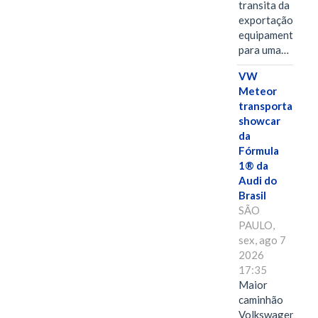
transita da
exportação de
equipamentos
para uma…
VW
Meteor
transporta
showcar
da
Fórmula
1® da
Audi do
Brasil
SÃO
PAULO,
sex, ago 7
2026
17:35
Maior
caminhão
Volkswagen