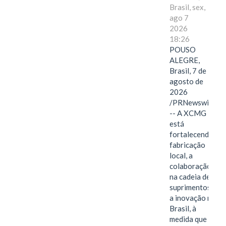
Brasil, sex,
ago 7
2026
18:26
POUSO
ALEGRE,
Brasil, 7 de
agosto de
2026
/PRNewswire/
-- A XCMG
está
fortalecendo a
fabricação
local, a
colaboração
na cadeia de
suprimentos e
a inovação no
Brasil, à
medida que