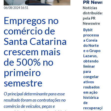
Notícias
06/08/2024 16:51
distribuídas
Empregos no
pela PR
Newswire
comércio de
Bybit
processa
Santa Catarina
a Coreia
do Norte
crescem mais
e o Grupo
Lazarus,
de 500% no
obtendo
liminar
primeiro
para
congelar
semestre
ativos
roubados
em ação
O principal determinante para esse
histórica
resultado foram as contratações no
de
comércio de veículos, peças e
recuperação