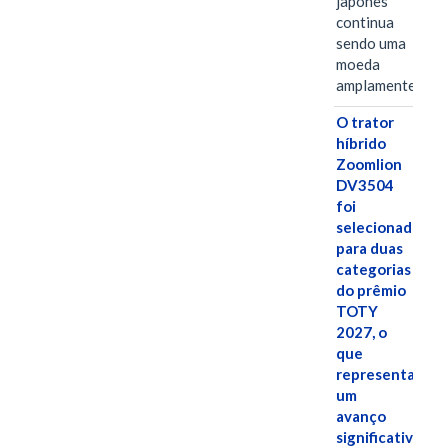
japonês
continua
sendo uma
moeda
amplamente…
O trator
híbrido
Zoomlion
DV3504
foi
selecionado
para duas
categorias
do prêmio
TOTY
2027, o
que
representa
um
avanço
significativo