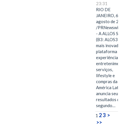
23:31
RIO DE
JANEIRO, 6 de
agosto de 2026
/PRNewswire/ -
- A ALLOS S.A.
(B3: ALOS3), a
mais inovadora
plataforma de
experiências,
entretenimento,
serviços,
lifestyle e
compras da
América Latina
anuncia seus
resultados do
segundo…
2
3
>
1
>>