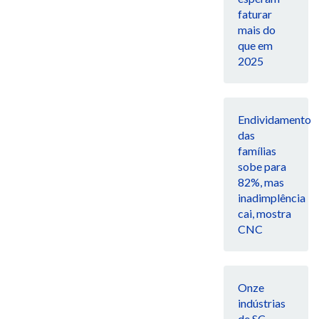
faturar
mais do
que em
2025
Endividamento
das
famílias
sobe para
82%, mas
inadimplência
cai, mostra
CNC
Onze
indústrias
de SC