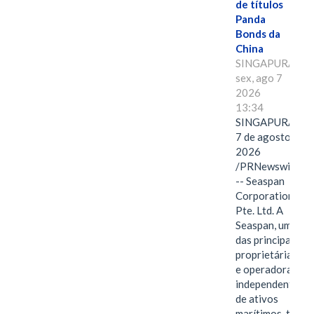
de títulos
Panda
Bonds da
China
SINGAPURA,
sex, ago 7
2026
13:34
SINGAPURA,
7 de agosto de
2026
/PRNewswire/
-- Seaspan
Corporation
Pte. Ltd. A
Seaspan, uma
das principais
proprietárias
e operadoras
independentes
de ativos
marítimos, tem