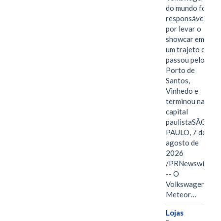
do mundo foi
responsável
por levar o
showcar em
um trajeto que
passou pelo
Porto de
Santos,
Vinhedo e
terminou na
capital
paulistaSÃO
PAULO, 7 de
agosto de
2026
/PRNewswire/
-- O
Volkswagen
Meteor…
Lojas