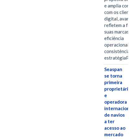
e amplia conexã
com os clientes 
digital, avanços 
refletem a força 
suas marcas, a
eficiência
operacional e a
consistência de 
estratégiaPOR
Seaspan
se torna
primeira
proprietária
e
operadora
internacional
de navios
a ter
acesso ao
mercado