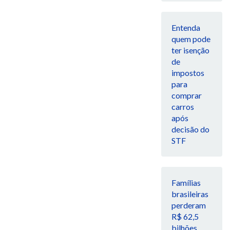
Entenda
quem pode
ter isenção
de
impostos
para
comprar
carros
após
decisão do
STF
Famílias
brasileiras
perderam
R$ 62,5
bilhões