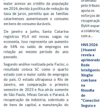
ordenado
maior acesso ao crédito da população
pelo tribunal
em 2024, devido à política de redução da
apoia os
taxa de juros, permitiu que as famílias
esforços de
catarinenses aumentassem o consumo
recuperação e
em bens de consumo duráveis.
Bybit expande
a colaboração
De janeiro a junho, Santa Catarina
com a…
registrou 95,4 mil novas vagas na
economia. Isso representa um aumento
HNS 2026
de 54% no saldo de empregos em
| Huawei
relação ao mesmo período do ano
revela a
passado.
aprimorada
Segundo análise realizada pela Facisc, o
Rede
resultado coloca SC como o quarto
Inteligente
estado com o maior saldo de empregos
Xinghe
do país. O estado ultrapassa o Rio de
com base
Janeiro, em comparação o primeiro
na
semestre de 2023 e fica atrás somente
filosofia
de São Paulo, Minas Gerais e Paraná. A
de
recuperação da indústria, sobretudo a
"Conectividade
de bens de capital, a manutenção do
Segura e