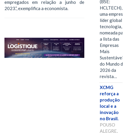
(BSE:
empregados em relação a junho de
HCLTECH),
2023.”, exemplifica a economista.
uma empresa
líder global em
tecnologia, foi
nomeada para
a lista das
Empresas
Mais
Sustentáveis
do Mundo de
2026 da
revista…
XCMG
reforça a
produção
local e a
inovação
no Brasil.
POUSO
ALEGRE,