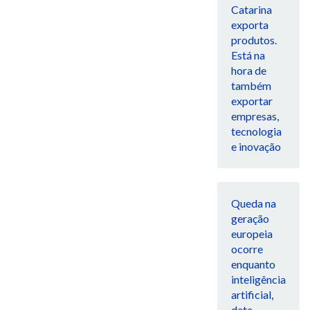
Catarina
exporta
produtos.
Está na
hora de
também
exportar
empresas,
tecnologia
e inovação
Queda na
geração
europeia
ocorre
enquanto
inteligência
artificial,
data