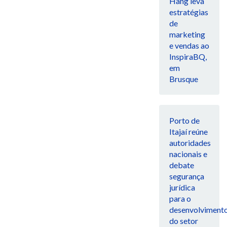
Hang leva
estratégias
de
marketing
e vendas ao
InspiraBQ,
em
Brusque
Porto de
Itajaí reúne
autoridades
nacionais e
debate
segurança
jurídica
para o
desenvolviment
do setor