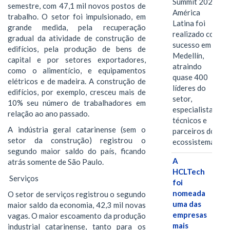
Summit 2026
semestre, com 47,1 mil novos postos de
América
trabalho. O setor foi impulsionado, em
Latina foi
grande medida, pela recuperação
realizado com
gradual da atividade de construção de
sucesso em
edifícios, pela produção de bens de
Medellín,
capital e por setores exportadores,
atraindo
como o alimentício, e equipamentos
quase 400
elétricos e de madeira. A construção de
líderes do
edifícios, por exemplo, cresceu mais de
setor,
10% seu número de trabalhadores em
especialistas
relação ao ano passado.
técnicos e
A indústria geral catarinense (sem o
parceiros do
setor da construção) registrou o
ecossistema.…
segundo maior saldo do país, ficando
A
atrás somente de São Paulo.
HCLTech
Serviços
foi
nomeada
O setor de serviços registrou o segundo
uma das
maior saldo da economia, 42,3 mil novas
empresas
vagas. O maior escoamento da produção
mais
industrial catarinense, tanto para os