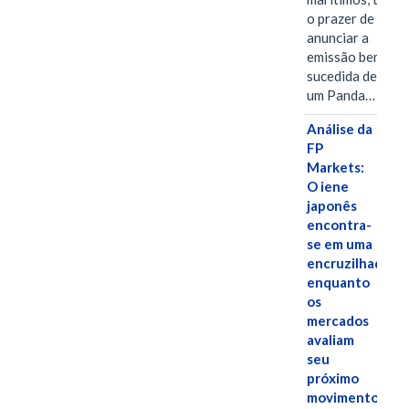
o prazer de
anunciar a
emissão bem-
sucedida de
um Panda…
Análise da
FP
Markets:
O iene
japonês
encontra-
se em uma
encruzilhada
enquanto
os
mercados
avaliam
seu
próximo
movimento.