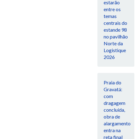
estarão
entre os
temas
centrais do
estande 98
no pavilhão
Norte da
Logistique
2026
Praia do
Gravatá:
com
dragagem
concluída,
obra de
alargamento
entra na
reta final