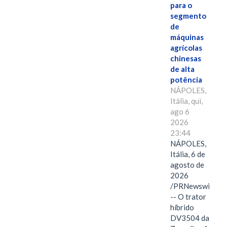
para o
segmento
de
máquinas
agrícolas
chinesas
de alta
potência
NÁPOLES,
Itália, qui,
ago 6
2026
23:44
NÁPOLES,
Itália, 6 de
agosto de
2026
/PRNewswire/
-- O trator
híbrido
DV3504 da