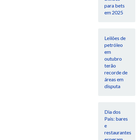
para bets
em 2025
Leilões de
petróleo
em
outubro
terão
recorde de
áreas em
disputa
Dia dos
Pais: bares
e
restaurantes
esperam