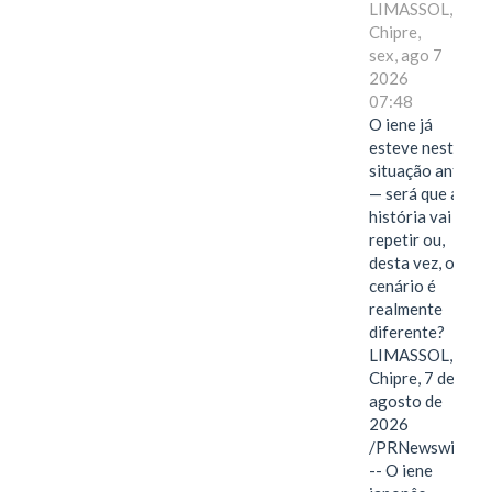
LIMASSOL,
Chipre,
sex, ago 7
2026
07:48
O iene já
esteve nesta
situação antes
— será que a
história vai se
repetir ou,
desta vez, o
cenário é
realmente
diferente?
LIMASSOL,
Chipre, 7 de
agosto de
2026
/PRNewswire/
-- O iene