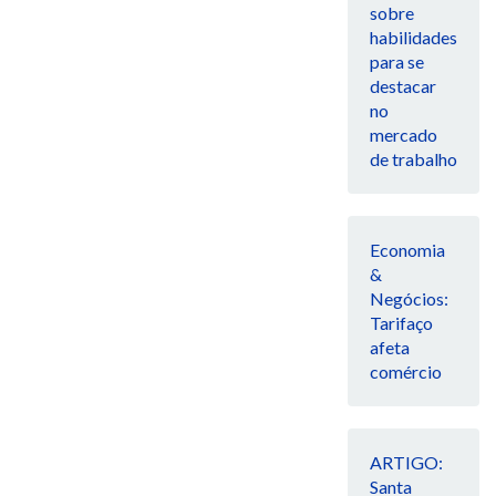
sobre
habilidades
para se
destacar
no
mercado
de trabalho
Economia
&
Negócios:
Tarifaço
afeta
comércio
ARTIGO:
Santa