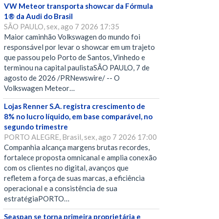
VW Meteor transporta showcar da Fórmula
1® da Audi do Brasil
SÃO PAULO, sex, ago 7 2026 17:35
Maior caminhão Volkswagen do mundo foi
responsável por levar o showcar em um trajeto
que passou pelo Porto de Santos, Vinhedo e
terminou na capital paulistaSÃO PAULO, 7 de
agosto de 2026 /PRNewswire/ -- O
Volkswagen Meteor…
Lojas Renner S.A. registra crescimento de
8% no lucro líquido, em base comparável, no
segundo trimestre
PORTO ALEGRE, Brasil, sex, ago 7 2026 17:00
Companhia alcança margens brutas recordes,
fortalece proposta omnicanal e amplia conexão
com os clientes no digital, avanços que
refletem a força de suas marcas, a eficiência
operacional e a consistência de sua
estratégiaPORTO…
Seaspan se torna primeira proprietária e