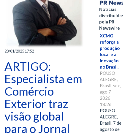
Notícias
distribuídas
pela PR
Newswire
XCMG
reforça a
produção
20/01/2025 17:52
local e a
inovação
ARTIGO:
no Brasil.
POUSO
Especialista em
ALEGRE,
Brasil, sex,
Comércio
ago 7
2026
Exterior traz
18:26
POUSO
visão global
ALEGRE,
Brasil, 7 de
para o Jornal
agosto de