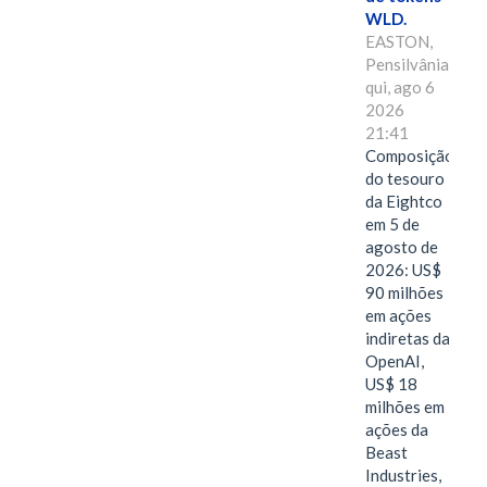
WLD.
EASTON,
Pensilvânia,
qui, ago 6
2026
21:41
Composição
do tesouro
da Eightco
em 5 de
agosto de
2026: US$
90 milhões
em ações
indiretas da
OpenAI,
US$ 18
milhões em
ações da
Beast
Industries,