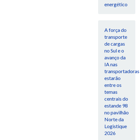
energético
A força do
transporte
de cargas
no Sul e o
avanço da
IA nas
transportadoras
estarão
entre os
temas
centrais do
estande 98
no pavilhão
Norte da
Logistique
2026