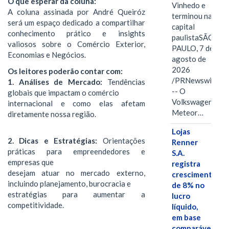
O que esperar da coluna:
Vinhedo e
A coluna assinada por André Queiróz
terminou na
será um espaço dedicado a compartilhar
capital
conhecimento prático e insights
paulistaSÃO
valiosos sobre o Comércio Exterior,
PAULO, 7 de
Economias e Negócios.
agosto de
2026
Os leitores poderão contar com:
/PRNewswire/
1. Análises de Mercado:
Tendências
-- O
globais que impactam o comércio
Volkswagen
internacional e como elas afetam
Meteor…
diretamente nossa região.
Lojas
2. Dicas e Estratégias:
Orientações
Renner
práticas para empreendedores e
S.A.
empresas que
registra
desejam atuar no mercado externo,
crescimento
incluindo planejamento, burocracia e
de 8% no
estratégias para aumentar a
lucro
competitividade.
líquido,
em base
comparável,