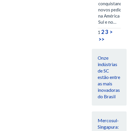
conquistando
novos pedidos
na América do
Sul e no…
2
3
>
1
>>
Onze
indústrias
de SC
estão entre
as mais
inovadoras
do Brasil
Mercosul-
Singapura: