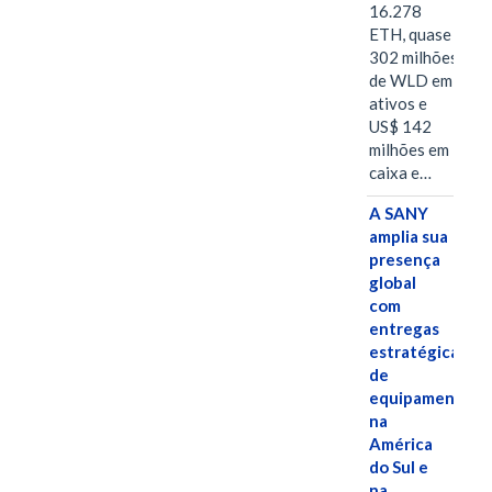
16.278
ETH, quase
302 milhões
de WLD em
ativos e
US$ 142
milhões em
caixa e…
A SANY
amplia sua
presença
global
com
entregas
estratégicas
de
equipamentos
na
América
do Sul e
na