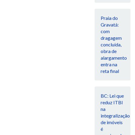
Praia do
Gravatá:
com
dragagem
concluída,
obra de
alargamento
entra na
reta final
BC: Lei que
reduz ITBI
na
integralização
de imóveis
é