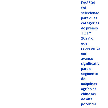
DV3504
foi
selecionado
para duas
categorias
do prêmio
TOTY
2027, o
que
representa
um
avanço
significativo
para o
segmento
de
máquinas
agrícolas
chinesas
de alta
potência