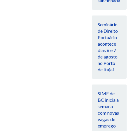
sancionada
Seminário
de Direito
Portuário
acontece
dias 6 e 7
de agosto
no Porto
de Itajaí
SIME de
BC inicia a
semana
com novas
vagas de
emprego