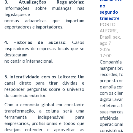
3. Atualizações Regulatórias:
no
Informações sobre mudanças nas
segundo
legislações e
trimestre
normas aduaneiras que impactam
PORTO
exportadores e importadores.
ALEGRE,
Brasil, sex,
4. Histórias de Sucesso:
Casos
ago 7
inspiradores de empresas locais que se
2026
destacaram
17:00
no cenário internacional.
Companhia alcan
margens brutas
recordes, fortal
5. Interatividade com os Leitores:
Um
proposta omnica
canal direto para tirar dúvidas e
e amplia conexã
responder perguntas sobre o universo
com os clientes 
do comércio exterior.
digital, avanços 
Com a economia global em constante
refletem a força 
transformação, a coluna será uma
suas marcas, a
ferramenta indispensável para
eficiência
empresários, profissionais e todos que
operacional e a
desejam entender e aproveitar as
consistência de 