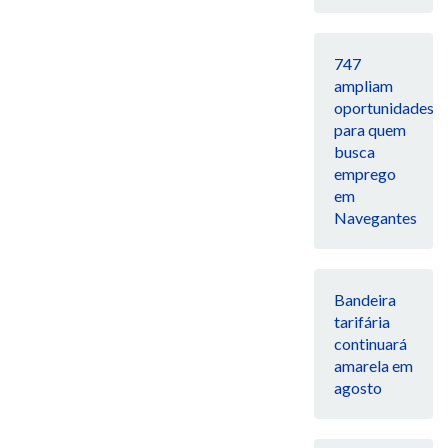
747
ampliam
oportunidades
para quem
busca
emprego
em
Navegantes
Bandeira
tarifária
continuará
amarela em
agosto