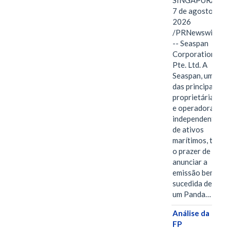
SINGAPURA,
7 de agosto de
2026
/PRNewswire/
-- Seaspan
Corporation
Pte. Ltd. A
Seaspan, uma
das principais
proprietárias
e operadoras
independentes
de ativos
marítimos, tem
o prazer de
anunciar a
emissão bem-
sucedida de
um Panda…
Análise da
FP