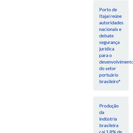
Porto de
Itajaí reúne
autoridades
nacionais e
debate
segurança
jurídica
para o
desenvolviment
do setor
portuário
brasileiro*
Produção
da
indústria
brasileira
cai 1,8% de