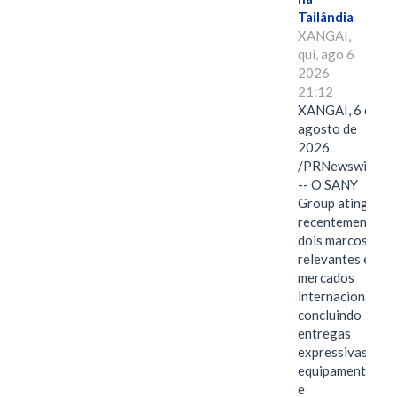
Tailândia
XANGAI,
qui, ago 6
2026
21:12
XANGAI, 6 de
agosto de
2026
/PRNewswire/
-- O SANY
Group atingiu
recentemente
dois marcos
relevantes em
mercados
internacionais,
concluindo
entregas
expressivas de
equipamentos
e