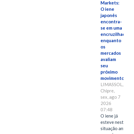
Markets:
O iene
japonês
encontra-
se em uma
encruzilhada
enquanto
os
mercados
avaliam
seu
próximo
movimento.
LIMASSOL,
Chipre,
sex, ago 7
2026
07:48
O iene já
esteve nesta
situação antes