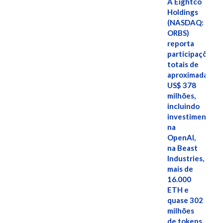
A Eightco
Holdings
(NASDAQ:
ORBS)
reporta
participações
totais de
aproximadamen
US$ 378
milhões,
incluindo
investimentos
na
OpenAI,
na Beast
Industries,
mais de
16.000
ETH e
quase 302
milhões
de tokens