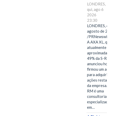
LONDRES,
qui, ago 6
2026
23:30
LONDRES, 6 de
agosto de 2026
/PRNewswire/ -
A AXA XL, que
atualmente deté
aproximadament
49% da S-RM,
anunciou hoje qu
firmou um acord
para adquirir as
ações restantes
da empresa. A S-
RM é uma
consultoria
especializada
em…