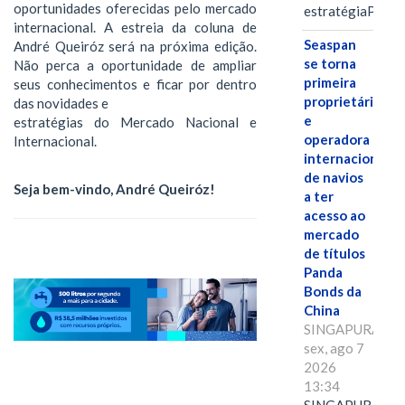
oportunidades oferecidas pelo mercado
estratégiaPOR
internacional. A estreia da coluna de
Seaspan
André Queiróz será na próxima edição.
se torna
Não perca a oportunidade de ampliar
primeira
seus conhecimentos e ficar por dentro
proprietária
das novidades e
e
estratégias do Mercado Nacional e
operadora
Internacional.
internacional
de navios
Seja bem-vindo, André Queiróz!
a ter
acesso ao
mercado
de títulos
Panda
Bonds da
China
SINGAPURA,
sex, ago 7
2026
13:34