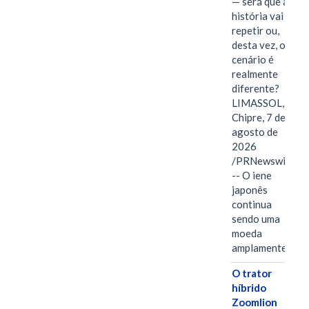
— será que a
história vai se
repetir ou,
desta vez, o
cenário é
realmente
diferente?
LIMASSOL,
Chipre, 7 de
agosto de
2026
/PRNewswire/
-- O iene
japonês
continua
sendo uma
moeda
amplamente…
O trator
híbrido
Zoomlion