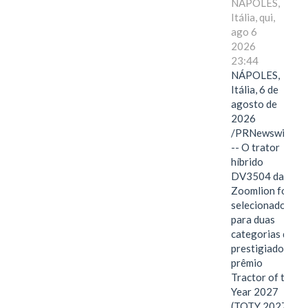
NÁPOLES,
Itália, qui,
ago 6
2026
23:44
NÁPOLES,
Itália, 6 de
agosto de
2026
/PRNewswire/
-- O trator
híbrido
DV3504 da
Zoomlion foi
selecionado
para duas
categorias do
prestigiado
prêmio
Tractor of the
Year 2027
(TOTY 2027: