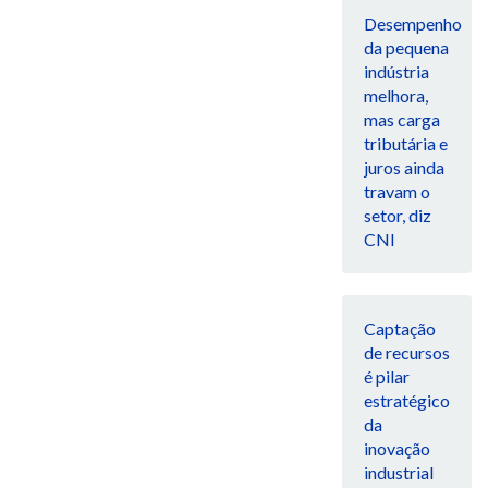
Desempenho
da pequena
indústria
melhora,
mas carga
tributária e
juros ainda
travam o
setor, diz
CNI
Captação
de recursos
é pilar
estratégico
da
inovação
industrial