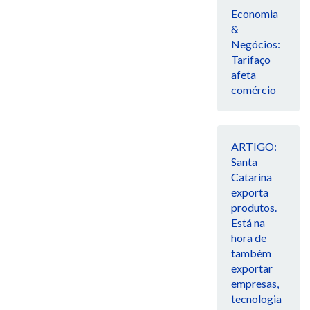
Economia
&
Negócios:
Tarifaço
afeta
comércio
ARTIGO:
Santa
Catarina
exporta
produtos.
Está na
hora de
também
exportar
empresas,
tecnologia