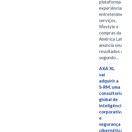
plataforma de
experiências,
entretenimento,
serviços,
lifestyle e
compras da
América Latina
anuncia seus
resultados do
segundo…
AXA XL
vai
adquirir a
S-RM, uma
consultoria
global de
inteligência
corporativa
e
segurança
cibernética