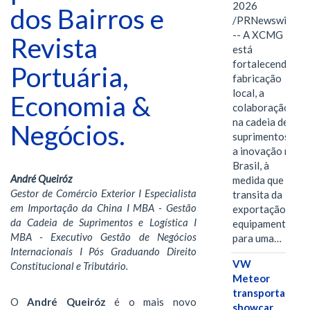
2026
dos Bairros e
/PRNewswire/
-- A XCMG
Revista
está
fortalecendo a
Portuária,
fabricação
local, a
Economia &
colaboração
na cadeia de
Negócios.
suprimentos e
a inovação no
Brasil, à
André Queiróz
medida que
Gestor de Comércio Exterior I Especialista
transita da
em Importação da China I MBA - Gestão
exportação de
da Cadeia de Suprimentos e Logística I
equipamentos
MBA - Executivo Gestão de Negócios
para uma…
Internacionais I Pós Graduando Direito
VW
Constitucional e Tributário.
Meteor
transporta
O
André Queiróz
é o mais novo
showcar