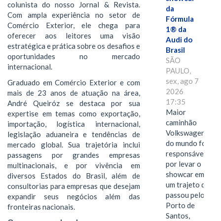
colunista do nosso Jornal & Revista.
da
Com ampla experiência no setor de
Fórmula
Comércio Exterior, ele chega para
1® da
oferecer aos leitores uma visão
Audi do
estratégica e prática sobre os desafios e
Brasil
oportunidades no mercado
SÃO
internacional.
PAULO,
sex, ago 7
Graduado em Comércio Exterior e com
2026
mais de 23 anos de atuação na área,
17:35
André Queiróz se destaca por sua
Maior
expertise em temas como exportação,
caminhão
importação, logística internacional,
Volkswagen
legislação aduaneira e tendências de
do mundo foi
mercado global. Sua trajetória inclui
responsável
passagens por grandes empresas
por levar o
multinacionais, e por vivência em
showcar em
diversos Estados do Brasil, além de
um trajeto que
consultorias para empresas que desejam
passou pelo
expandir seus negócios além das
Porto de
fronteiras nacionais.
Santos,