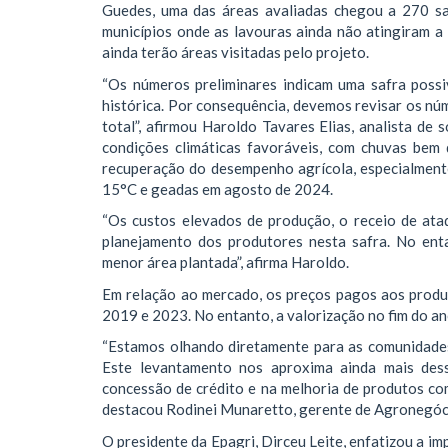
Guedes, uma das áreas avaliadas chegou a 270 s
municípios onde as lavouras ainda não atingiram a
ainda terão áreas visitadas pelo projeto.
“Os números preliminares indicam uma safra poss
histórica. Por consequência, devemos revisar os n
total”, afirmou Haroldo Tavares Elias, analista de
condições climáticas favoráveis, com chuvas bem 
recuperação do desempenho agrícola, especialmente
15°C e geadas em agosto de 2024.
“Os custos elevados de produção, o receio de ataq
planejamento dos produtores nesta safra. No ent
menor área plantada”, afirma Haroldo.
Em relação ao mercado, os preços pagos aos prod
2019 e 2023. No entanto, a valorização no fim do 
“Estamos olhando diretamente para as comunidades 
Este levantamento nos aproxima ainda mais dess
concessão de crédito e na melhoria de produtos com
destacou Rodinei Munaretto, gerente de Agronegóci
O presidente da Epagri, Dirceu Leite, enfatizou a i