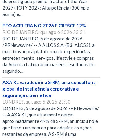
do prestigiado prêmio Tractor of the Year
2027 (TOTY 2027: Alta potência (300 hp e
acima) e…
FFO ACELERA NO 2T26 E CRESCE 12%
RIO DE JANEIRO, qui, ago 6 2026 23:31
RIO DE JANEIRO, 6 de agosto de 2026
/PRNewswire/ -- A ALLOS S.A. (B3: ALOS3), a
mais inovadora plataforma de experiências,
entretenimento, serviços, lifestyle e compras
da América Latina anuncia seus resultados do
segundo…
AXA XL vai adquirir a S-RM, uma consultoria
global de inteligência corporativa e
segurança cibernética
LONDRES, qui, ago 6 2026 23:30
LONDRES, 6 de agosto de 2026 /PRNewswire/
-- A AXA XL, que atualmente detém
aproximadamente 49% da S-RM, anunciou hoje
que firmou um acordo para adquirir as ações
restantes da empresa. A S-RM é uma