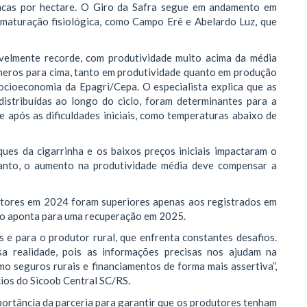
acas por hectare. O Giro da Safra segue em andamento em
 maturação fisiológica, como Campo Erê e Abelardo Luz, que
ivelmente recorde, com produtividade muito acima da média
úmeros para cima, tanto em produtividade quanto em produção
 socioeconomia da Epagri/Cepa. O especialista explica que as
distribuídas ao longo do ciclo, foram determinantes para a
 após as dificuldades iniciais, como temperaturas abaixo de
ues da cigarrinha e os baixos preços iniciais impactaram o
anto, o aumento na produtividade média deve compensar a
utores em 2024 foram superiores apenas aos registrados em
ano aponta para uma recuperação em 2025.
e para o produtor rural, que enfrenta constantes desafios.
a realidade, pois as informações precisas nos ajudam na
o seguros rurais e financiamentos de forma mais assertiva”,
os do Sicoob Central SC/RS.
mportância da parceria para garantir que os produtores tenham