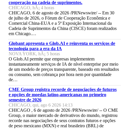
cooperação na cadeia de suprimentos.
CHICAGO, hÃ¡ 4 horas
CHICAGO, 6 de agosto de 2026 /PRNewswire/ -- Em 30
de julho de 2026, o Fórum de Cooperação Econômica e
Comercial China-EUA e a 5ª Exposição Internacional da
Cadeia de Suprimentos da China (CISCE) foram realizados
em Chicago.…
Globant apresenta o Glob.AI e reinventa os serviços de
tecnologia para a era da IA
NOVA YORK, hÃ¡ 5 horas
O Glob.AI permite que empresas implementem
instantaneamente serviços de IA de nível enterprise por meio
de um modelo de preços transparente, baseado em resultados
ou consumo, sem cobrança por hora nem por quantidade
de…
CME Group registra recorde de negociações de futuros
e opções de moedas latino-americanas no primeiro
semestre de 2026
CHICAGO, qui, ago 6 2026 14:13
CHICAGO , 6 de agosto de 2026 /PRNewswire/ -- O CME
Group, o maior mercado de derivativos do mundo, registrou
recorde nas negociações de seus contratos futuros e opções
de peso mexicano (MXN) e real brasileiro (BRL) de