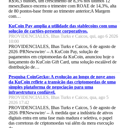
R$56,5 bilhões, um crescimento de 8,3% nos últimos 12
meses;Banco encerra o trimestre com ROAE de 14,3%, alta
de 80 pontos-base frente ao trimestre anterior;A Margem
com…
KuCoin Pay amplia a utilidade das stablecoins com uma
solução de cartões-presente corporativos.
PROVIDENCIALES, Ilhas Turks e Caicos, qui, ago 6 2026
10:00
PROVIDENCIALES, Ilhas Turks e Caicos, 6 de agosto de
2026 /PRNewswire/ -- A KuCoin Pay, solução de
pagamentos em criptomoedas da KuCoin, anunciou hoje o
lançamento do KuCoin Gift Card, uma solução escalável de
distribuição de…
Pesquisa CoinGecko: A evolução ao longo de nove anos
da KuCoin reflete a transição das criptomoedas de uma
simples plataforma de negociação para uma
infraestrutura confiável.
PROVIDENCIALES, Ilhas Turks e Caicos, qua, ago 5
2026 17:42
PROVIDENCIALES, Ilhas Turks e Caicos, 5 de agosto de
2026 /PRNewswire/ -- À medida que a indústria de ativos
digitais entra em uma fase mais madura e seletiva, o papel
das corretoras de criptomoedas vai além da mera execução