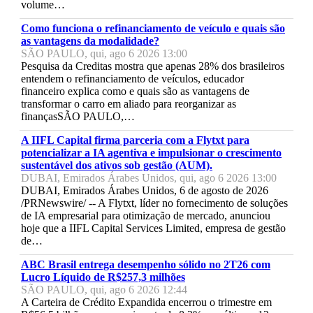
volume…
Como funciona o refinanciamento de veículo e quais são
as vantagens da modalidade?
SÃO PAULO, qui, ago 6 2026 13:00
Pesquisa da Creditas mostra que apenas 28% dos brasileiros
entendem o refinanciamento de veículos, educador
financeiro explica como e quais são as vantagens de
transformar o carro em aliado para reorganizar as
finançasSÃO PAULO,…
A IIFL Capital firma parceria com a Flytxt para
potencializar a IA agentiva e impulsionar o crescimento
sustentável dos ativos sob gestão (AUM).
DUBAI, Emirados Árabes Unidos, qui, ago 6 2026 13:00
DUBAI, Emirados Árabes Unidos, 6 de agosto de 2026
/PRNewswire/ -- A Flytxt, líder no fornecimento de soluções
de IA empresarial para otimização de mercado, anunciou
hoje que a IIFL Capital Services Limited, empresa de gestão
de…
ABC Brasil entrega desempenho sólido no 2T26 com
Lucro Líquido de R$257,3 milhões
SÃO PAULO, qui, ago 6 2026 12:44
A Carteira de Crédito Expandida encerrou o trimestre em