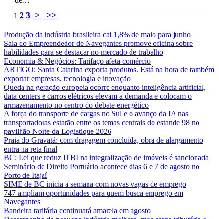
de…
2
3
>
>>
1
Produção da indústria brasileira cai 1,8% de maio para junho
Sala do Empreendedor de Navegantes promove oficina sobre
habilidades para se destacar no mercado de trabalho
Economia & Negócios: Tarifaço afeta comércio
ARTIGO: Santa Catarina exporta produtos. Está na hora de também
exportar empresas, tecnologia e inovação
Queda na geração europeia ocorre enquanto inteligência artificial,
data centers e carros elétricos elevam a demanda e colocam o
armazenamento no centro do debate energético
A força do transporte de cargas no Sul e o avanço da IA nas
transportadoras estarão entre os temas centrais do estande 98 no
pavilhão Norte da Logistique 2026
Praia do Gravatá: com dragagem concluída, obra de alargamento
entra na reta final
BC: Lei que reduz ITBI na integralização de imóveis é sancionada
Seminário de Direito Portuário acontece dias 6 e 7 de agosto no
Porto de Itajaí
SIME de BC inicia a semana com novas vagas de emprego
747 ampliam oportunidades para quem busca emprego em
Navegantes
Bandeira tarifária continuará amarela em agosto