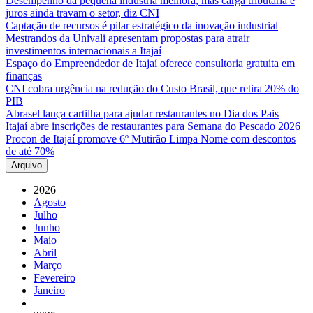
Desempenho da pequena indústria melhora, mas carga tributária e
juros ainda travam o setor, diz CNI
Captação de recursos é pilar estratégico da inovação industrial
Mestrandos da Univali apresentam propostas para atrair
investimentos internacionais a Itajaí
Espaço do Empreendedor de Itajaí oferece consultoria gratuita em
finanças
CNI cobra urgência na redução do Custo Brasil, que retira 20% do
PIB
Abrasel lança cartilha para ajudar restaurantes no Dia dos Pais
Itajaí abre inscrições de restaurantes para Semana do Pescado 2026
Procon de Itajaí promove 6º Mutirão Limpa Nome com descontos
de até 70%
Arquivo
2026
Agosto
Julho
Junho
Maio
Abril
Março
Fevereiro
Janeiro