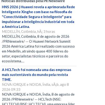
Notícias distribuídas pela PR Newswire
HNS 2026 | Huawei revela a aprimorada Rede
Inteligente Xinghe com base na filosofia de
"Conectividade Segura e Inteligente" para
impulsionar a Inteligência Industrial em toda
a América Latina.
MEDELLÍN, Colômbia, hÃ¡ 3 horas
MEDELLÍN, Colômbia, 8 de agosto de 2026
/PRNewswire/ -- O Huawei Network Summit
2026 América Latina foi realizado com sucesso
em Medellín, atraindo quase 400 líderes do
setor, especialistas técnicos e parceiros do
ecossistema.…
A HCLTech foi nomeada uma das empresas
mais sustentáveis do mundo pela revista
TIME.
NOVA IORQUE e NOIDA, Índia, sÃ¡b, ago 8
2026 09:33
NOVA IORQUE e NOIDA, Índia, 8 de agosto de
2026 /PRNewswire/ -- HCLTech (NSE:
HCLTECH) (BSE: HCLTECH), uma empresa líder