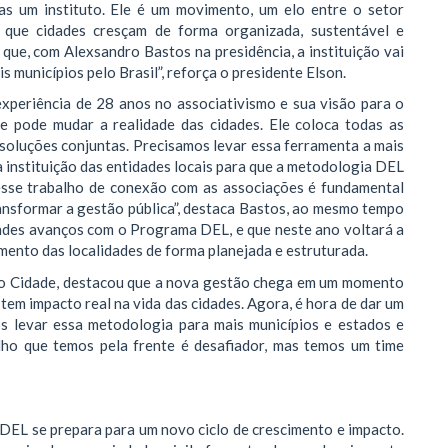
s um instituto. Ele é um movimento, um elo entre o setor
 que cidades cresçam de forma organizada, sustentável e
ue, com Alexsandro Bastos na presidência, a instituição vai
 municípios pelo Brasil”, reforça o presidente Elson.
xperiência de 28 anos no associativismo e sua visão para o
e pode mudar a realidade das cidades. Ele coloca todas as
 soluções conjuntas. Precisamos levar essa ferramenta a mais
 instituição das entidades locais para que a metodologia DEL
 esse trabalho de conexão com as associações é fundamental
ansformar a gestão pública”, destaca Bastos, ao mesmo tempo
andes avanços com o Programa DEL, e que neste ano voltará a
cimento das localidades de forma planejada e estruturada.
igo Cidade, destacou que a nova gestão chega em um momento
tem impacto real na vida das cidades. Agora, é hora de dar um
s levar essa metodologia para mais municípios e estados e
alho que temos pela frente é desafiador, mas temos um time
 IDEL se prepara para um novo ciclo de crescimento e impacto.