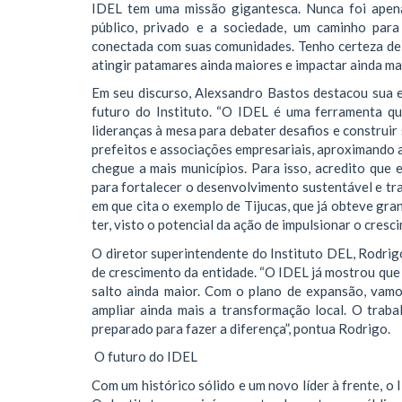
IDEL tem uma missão gigantesca. Nunca foi apena
público, privado e a sociedade, um caminho para
conectada com suas comunidades. Tenho certeza de q
atingir patamares ainda maiores e impactar ainda mais
Em seu discurso, Alexsandro Bastos destacou sua e
futuro do Instituto. “O IDEL é uma ferramenta qu
lideranças à mesa para debater desafios e construir
prefeitos e associações empresariais, aproximando a
chegue a mais municípios. Para isso, acredito que
para fortalecer o desenvolvimento sustentável e tr
em que cita o exemplo de Tijucas, que já obteve gr
ter, visto o potencial da ação de impulsionar o cres
O diretor superintendente do Instituto DEL, Rodr
de crescimento da entidade. “O IDEL já mostrou que 
salto ainda maior. Com o plano de expansão, vamo
ampliar ainda mais a transformação local. O trab
preparado para fazer a diferença”, pontua Rodrigo.
O futuro do IDEL
Com um histórico sólido e um novo líder à frente, o