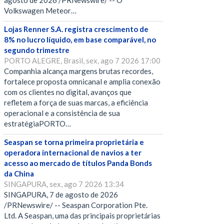
agosto de 2026 /PRNewswire/ -- O
Volkswagen Meteor…
Lojas Renner S.A. registra crescimento de
8% no lucro líquido, em base comparável, no
segundo trimestre
PORTO ALEGRE, Brasil, sex, ago 7 2026 17:00
Companhia alcança margens brutas recordes,
fortalece proposta omnicanal e amplia conexão
com os clientes no digital, avanços que
refletem a força de suas marcas, a eficiência
operacional e a consistência de sua
estratégiaPORTO…
Seaspan se torna primeira proprietária e
operadora internacional de navios a ter
acesso ao mercado de títulos Panda Bonds
da China
SINGAPURA, sex, ago 7 2026 13:34
SINGAPURA, 7 de agosto de 2026
/PRNewswire/ -- Seaspan Corporation Pte.
Ltd. A Seaspan, uma das principais proprietárias