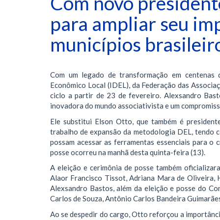
Com novo presidente
para ampliar seu imp
municípios brasileir
Com um legado de transformação em centenas de 
Econômico Local (IDEL), da Federação das Associaç
ciclo a partir de 23 de fevereiro. Alexsandro Bas
inovadora do mundo associativista e um compromisso
Ele substitui Elson Otto, que também é presiden
trabalho de expansão da metodologia DEL, tendo co
possam acessar as ferramentas essenciais para o c
posse ocorreu na manhã desta quinta-feira (13).
A eleição e cerimônia de posse também oficializ
Alaor Francisco Tissot, Adriana Mara de Oliveira,
Alexsandro Bastos, além da eleição e posse do Co
Carlos de Souza, Antônio Carlos Bandeira Guimarães
Ao se despedir do cargo, Otto reforçou a importânc