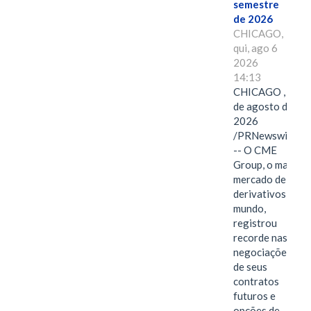
semestre
de 2026
CHICAGO,
qui, ago 6
2026
14:13
CHICAGO , 6
de agosto de
2026
/PRNewswire/
-- O CME
Group, o maior
mercado de
derivativos do
mundo,
registrou
recorde nas
negociações
de seus
contratos
futuros e
opções de