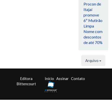
Procon de
Itajaí
promove
6º Mutirão
Limpa
Nome com
descontos
de até 70%
Arquivo
Editora
Início
Assinar
Contato
Bittencourt