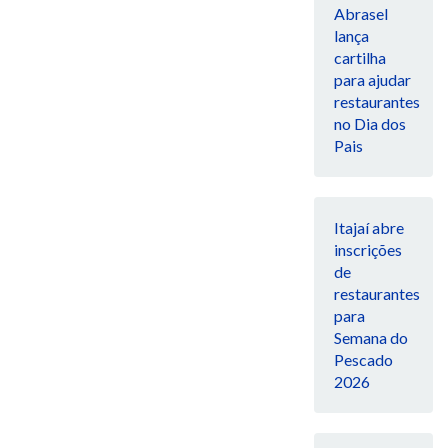
Abrasel
lança
cartilha
para ajudar
restaurantes
no Dia dos
Pais
Itajaí abre
inscrições
de
restaurantes
para
Semana do
Pescado
2026