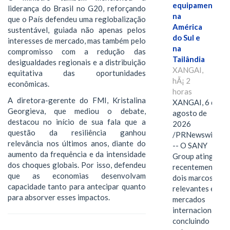
equipamentos
liderança do Brasil no G20, reforçando
na
que o País defendeu uma reglobalização
América
sustentável, guiada não apenas pelos
do Sul e
interesses de mercado, mas também pelo
na
compromisso com a redução das
Tailândia
desigualdades regionais e a distribuição
XANGAI,
equitativa das oportunidades
hÃ¡ 2
econômicas.
horas
A diretora-gerente do FMI, Kristalina
XANGAI, 6 de
Georgieva, que mediou o debate,
agosto de
destacou no início de sua fala que a
2026
questão da resiliência ganhou
/PRNewswire/
relevância nos últimos anos, diante do
-- O SANY
aumento da frequência e da intensidade
Group atingiu
dos choques globais. Por isso, defendeu
recentemente
que as economias desenvolvam
dois marcos
capacidade tanto para antecipar quanto
relevantes em
para absorver esses impactos.
mercados
internacionais,
concluindo