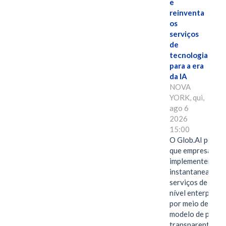
e
reinventa
os
serviços
de
tecnologia
para a era
da IA
NOVA
YORK, qui,
ago 6
2026
15:00
O Glob.AI permit
que empresas
implementem
instantaneamen
serviços de IA de
nível enterprise
por meio de um
modelo de preço
transparente,