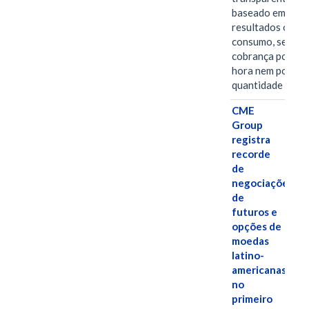
baseado em
resultados ou
consumo, sem
cobrança por
hora nem por
quantidade de…
CME
Group
registra
recorde
de
negociações
de
futuros e
opções de
moedas
latino-
americanas
no
primeiro