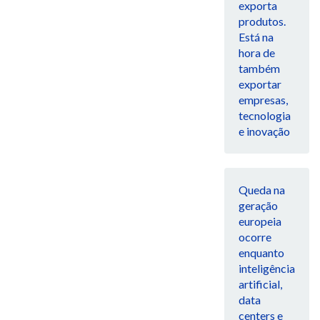
exporta
produtos.
Está na
hora de
também
exportar
empresas,
tecnologia
e inovação
Queda na
geração
europeia
ocorre
enquanto
inteligência
artificial,
data
centers e