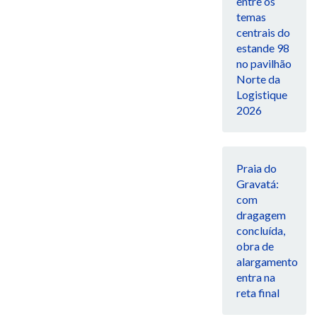
entre os
temas
centrais do
estande 98
no pavilhão
Norte da
Logistique
2026
Praia do
Gravatá:
com
dragagem
concluída,
obra de
alargamento
entra na
reta final