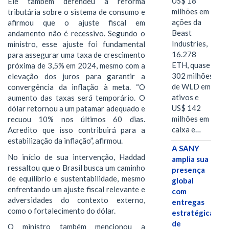
US$ 18
Ele também defendeu a reforma
milhões em
tributária sobre o sistema de consumo e
ações da
afirmou que o ajuste fiscal em
Beast
andamento não é recessivo. Segundo o
Industries,
ministro, esse ajuste foi fundamental
16.278
para assegurar uma taxa de crescimento
ETH, quase
próxima de 3,5% em 2024, mesmo com a
302 milhões
elevação dos juros para garantir a
de WLD em
convergência da inflação à meta. “O
ativos e
aumento das taxas será temporário. O
US$ 142
dólar retornou a um patamar adequado e
milhões em
recuou 10% nos últimos 60 dias.
caixa e…
Acredito que isso contribuirá para a
estabilização da inflação”, afirmou.
A SANY
No início de sua intervenção, Haddad
amplia sua
ressaltou que o Brasil busca um caminho
presença
de equilíbrio e sustentabilidade, mesmo
global
enfrentando um ajuste fiscal relevante e
com
adversidades do contexto externo,
entregas
como o fortalecimento do dólar.
estratégicas
de
O ministro também mencionou a