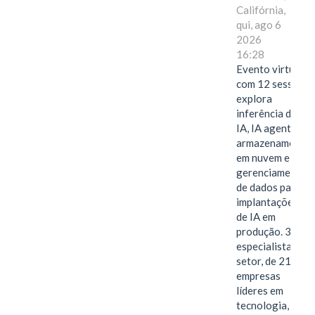
Califórnia,
qui, ago 6
2026
16:28
Evento virtual
com 12 sessões
explora
inferência de
IA, IA agentiva,
armazenamento
em nuvem e
gerenciamento
de dados para
implantações
de IA em
produção. 38
especialistas do
setor, de 21
empresas
líderes em
tecnologia,