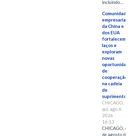
incluindo…
Comunidades
empresariais
da China e
dos EUA
fortalecem
laços e
exploram
novas
oportunidades
de
cooperação
na cadeia
de
suprimentos.
CHICAGO,
qui, ago 6
2026
16:13
CHICAGO, 6
de agosto de