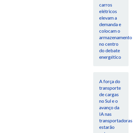
carros
elétricos
elevam a
demanda e
colocam o
armazenamento
no centro
do debate
energético
A força do
transporte
de cargas
no Sul e o
avanço da
IA nas
transportadoras
estarão