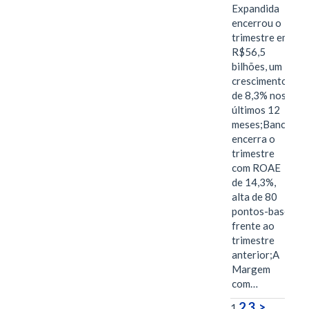
Expandida
encerrou o
trimestre em
R$56,5
bilhões, um
crescimento
de 8,3% nos
últimos 12
meses;Banco
encerra o
trimestre
com ROAE
de 14,3%,
alta de 80
pontos-base
frente ao
trimestre
anterior;A
Margem
com…
2
3
>
1