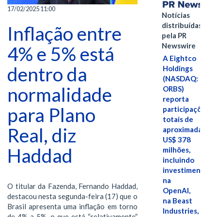
17/02/2025 11:00
Notícias
distribuídas
Inflação entre
pela PR
Newswire
4% e 5% está
A Eightco
dentro da
Holdings
(NASDAQ:
normalidade
ORBS)
reporta
para Plano
participações
totais de
Real, diz
aproximadamen
US$ 378
Haddad
milhões,
incluindo
investimentos
na
O titular da Fazenda, Fernando Haddad,
OpenAI,
destacou nesta segunda-feira (17) que o
na Beast
Brasil apresenta uma inflação em torno
Industries,
de 4% a 5%, o que está “relativamente”