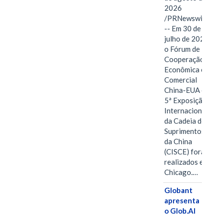
2026
/PRNewswire/
-- Em 30 de
julho de 2026,
o Fórum de
Cooperação
Econômica e
Comercial
China-EUA e a
5ª Exposição
Internacional
da Cadeia de
Suprimentos
da China
(CISCE) foram
realizados em
Chicago.…
Globant
apresenta
o Glob.AI