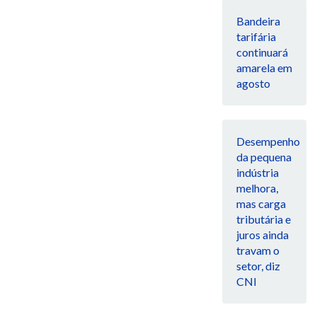
Bandeira
tarifária
continuará
amarela em
agosto
Desempenho
da pequena
indústria
melhora,
mas carga
tributária e
juros ainda
travam o
setor, diz
CNI