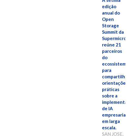
A sétima
edição
anual do
Open
Storage
Summit da
Supermicro
reúne 21
parceiros
do
ecossistema
para
compartilhar
orientações
práticas
sobre a
implementação
de IA
empresarial
em larga
escala.
SAN JOSE,