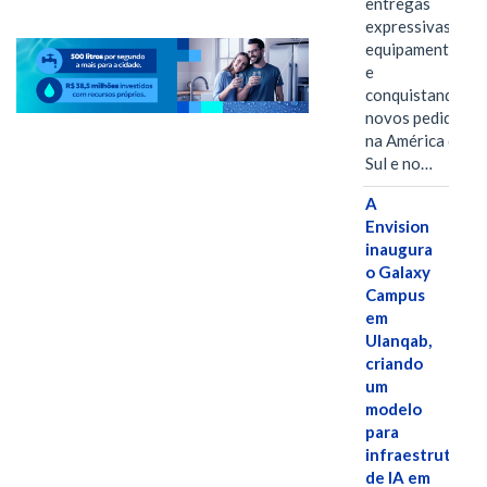
entregas
expressivas de
equipamentos
e
conquistando
novos pedidos
na América do
Sul e no…
A
Envision
inaugura
o Galaxy
Campus
em
Ulanqab,
criando
um
modelo
para
infraestrutura
de IA em