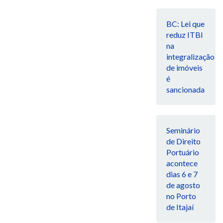
BC: Lei que
reduz ITBI
na
integralização
de imóveis
é
sancionada
Seminário
de Direito
Portuário
acontece
dias 6 e 7
de agosto
no Porto
de Itajaí