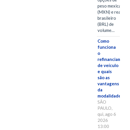
peso mexicano
(MXN) e real
brasileiro
(BRL) de
volume…
Como
funciona
o
refinanciament
de veículo
e quais
são as
vantagens
da
modalidade?
SÃO
PAULO,
qui, ago 6
2026
13:00