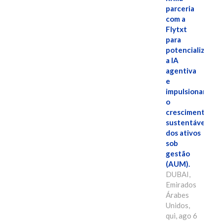
parceria
com a
Flytxt
para
potencializar
a IA
agentiva
e
impulsionar
o
crescimento
sustentável
dos ativos
sob
gestão
(AUM).
DUBAI,
Emirados
Árabes
Unidos,
qui, ago 6