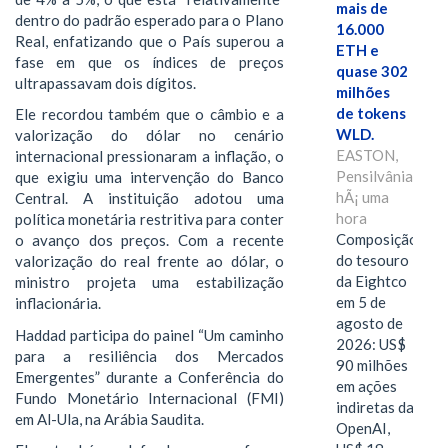
mais de
dentro do padrão esperado para o Plano
16.000
Real, enfatizando que o País superou a
ETH e
fase em que os índices de preços
quase 302
ultrapassavam dois dígitos.
milhões
de tokens
Ele recordou também que o câmbio e a
WLD.
valorização do dólar no cenário
EASTON,
internacional pressionaram a inflação, o
Pensilvânia,
que exigiu uma intervenção do Banco
hÃ¡ uma
Central. A instituição adotou uma
hora
política monetária restritiva para conter
Composição
o avanço dos preços. Com a recente
do tesouro
valorização do real frente ao dólar, o
da Eightco
ministro projeta uma estabilização
em 5 de
inflacionária.
agosto de
Haddad participa do painel “Um caminho
2026: US$
para a resiliência dos Mercados
90 milhões
Emergentes” durante a Conferência do
em ações
Fundo Monetário Internacional (FMI)
indiretas da
em Al-Ula, na Arábia Saudita.
OpenAI,