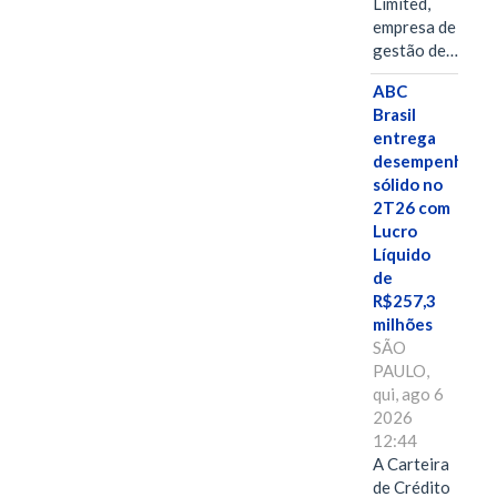
Limited,
empresa de
gestão de…
ABC
Brasil
entrega
desempenho
sólido no
2T26 com
Lucro
Líquido
de
R$257,3
milhões
SÃO
PAULO,
qui, ago 6
2026
12:44
A Carteira
de Crédito