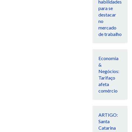
habilidades
para se
destacar
no
mercado
de trabalho
Economia
&
Negócios:
Tarifaço
afeta
comércio
ARTIGO:
Santa
Catarina