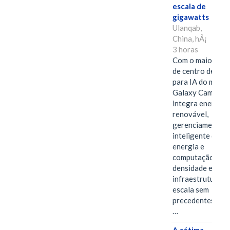
escala de
gigawatts
Ulanqab,
China, hÃ¡
3 horas
Com o maior edif
de centro de dad
para IA do mundo
Galaxy Campus
integra energia
renovável,
gerenciamento
inteligente de
energia e
computação de a
densidade em um
infraestrutura d
escala sem
precedentes.Ula
…