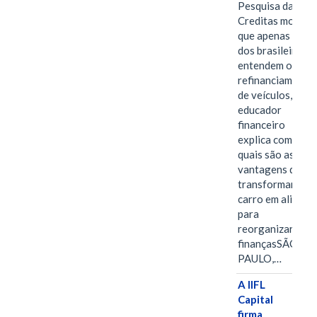
Pesquisa da
Creditas mostra
que apenas 28%
dos brasileiros
entendem o
refinanciamento
de veículos,
educador
financeiro
explica como e
quais são as
vantagens de
transformar o
carro em aliado
para
reorganizar as
finançasSÃO
PAULO,…
A IIFL
Capital
firma