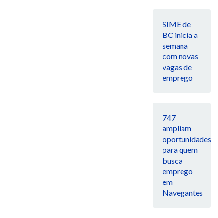
SIME de
BC inicia a
semana
com novas
vagas de
emprego
747
ampliam
oportunidades
para quem
busca
emprego
em
Navegantes