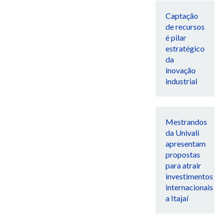
Captação
de recursos
é pilar
estratégico
da
inovação
industrial
Mestrandos
da Univali
apresentam
propostas
para atrair
investimentos
internacionais
a Itajaí