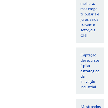
melhora,
mas carga
tributária e
juros ainda
travam o
setor, diz
CNI
Captação
de recursos
é pilar
estratégico
da
inovação
industrial
Mestrandos