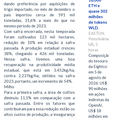
16.000
dando preferência por aquisições de
ETH e
trigo importado, no mês de dezembro o
quase 302
país importou cerca de 591 mil
milhões
toneladas, 31,6% a mais do que no
de tokens
mesmo período de 2023.
WLD.
Com safra encerrada, nesta temporada
EASTON,
foram cultivados 123 mil hectares,
Pensilvânia,
redução de 10% em relação à safra
hÃ¡ 5
passada. A produção estadual cresceu
horas
38%, chegando a 426 mil toneladas.
Composição
Nessa safra, tivemos uma boa
do tesouro
recuperação na produtividade média
da Eightco
estadual, que está em 3.452kg/ha,
em 5 de
contra 2.237kg/ha, obtidos na safra
agosto de
2023, portanto, um incremento de 54%.
2026: US$
Milho
90 milhões
Para a primeira safra, a área de cultivo
em ações
diminuiu 11,5% em comparação com a
indiretas da
safra passada. Entre os fatores que
OpenAI,
contribuíram para essa redução estão os
US$ 18
altos custos de produção, a insegurança
milhões em