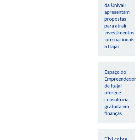
da Univali
apresentam
propostas
para atrair
investimentos
internacionais
a Itajaí
Espaço do
Empreendedor
de Itajaí
oferece
consultoria
gratuita em
finanças
CNI cobra