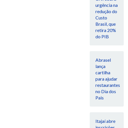
urgência na
redução do
Custo
Brasil, que
retira 20%
do PIB
Abrasel
lança
cartilha
para ajudar
restaurantes
no Dia dos
Pais
Itajaí abre
inscrições