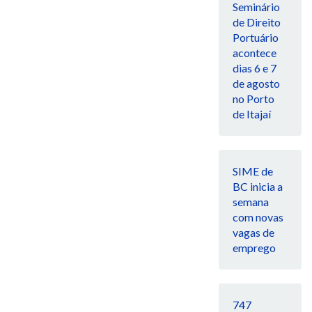
Seminário
de Direito
Portuário
acontece
dias 6 e 7
de agosto
no Porto
de Itajaí
SIME de
BC inicia a
semana
com novas
vagas de
emprego
747