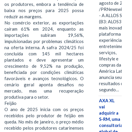
agosto de 2026
os produtores, embora a tendência de
/PRNewswire/ -
baixa nos preços para 2025 possa
- A ALLOS S.A.
reduzir as margens.
(B3: ALOS3), a
No comércio exterior, as exportações
mais inovadora
caíram 61% em 2024, enquanto as
plataforma de
importações subiram 19,56%,
experiências,
impulsionadas por problemas climáticos
entretenimento,
na oferta interna. A safra 2024/25 foi
serviços,
concluída com 145 mil hectares
lifestyle e
plantados e deve apresentar um
compras da
crescimento de 9,52% na produção,
América Latina
beneficiada por condições climáticas
anuncia seus
favoráveis e avanços tecnológicos. O
resultados do
cenário geral aponta desafios no
segundo…
mercado, mas uma recuperação
produtiva para o setor.
AXA XL
Feijão
vai
O ano de 2025 inicia com os preços
adquirir a
recebidos pelo produtor de feijão em
S-RM, uma
queda. No mês de janeiro, o preço médio
consultoria
recebido pelos produtores catarinenses
global de