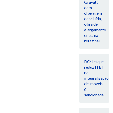
Gravatá:
com
dragagem
concluída,
obra de
alargamento
entra na
reta final
BC: Lei que
reduz ITBI
na
integralização
de imóveis
é
sancionada