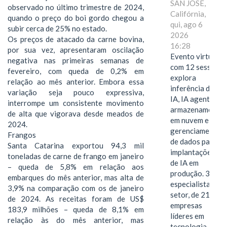
SAN JOSE,
observado no último trimestre de 2024,
Califórnia,
quando o preço do boi gordo chegou a
qui, ago 6
subir cerca de 25% no estado.
2026
Os preços de atacado da carne bovina,
16:28
por sua vez, apresentaram oscilação
Evento virtual
negativa nas primeiras semanas de
com 12 sessões
fevereiro, com queda de 0,2% em
explora
relação ao mês anterior. Embora essa
inferência de
variação seja pouco expressiva,
IA, IA agentiva,
interrompe um consistente movimento
armazenamento
de alta que vigorava desde meados de
em nuvem e
2024.
gerenciamento
Frangos
de dados para
Santa Catarina exportou 94,3 mil
implantações
toneladas de carne de frango em janeiro
de IA em
– queda de 5,8% em relação aos
produção. 38
embarques do mês anterior, mas alta de
especialistas do
3,9% na comparação com os de janeiro
setor, de 21
de 2024. As receitas foram de US$
empresas
183,9 milhões – queda de 8,1% em
líderes em
relação às do mês anterior, mas
tecnologia,