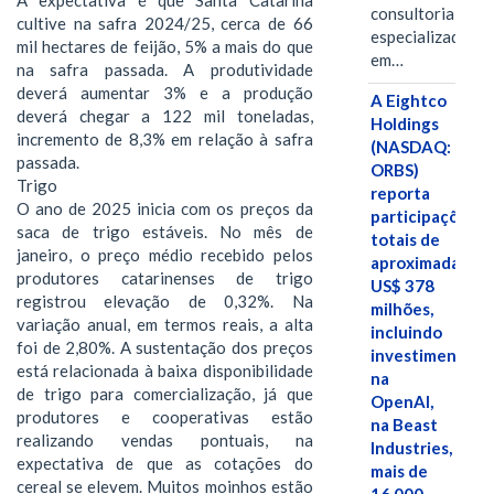
consultoria
cultive na safra 2024/25, cerca de 66
especializada
mil hectares de feijão, 5% a mais do que
em…
na safra passada. A produtividade
deverá aumentar 3% e a produção
A Eightco
deverá chegar a 122 mil toneladas,
Holdings
incremento de 8,3% em relação à safra
(NASDAQ:
passada.
ORBS)
Trigo
reporta
O ano de 2025 inicia com os preços da
participações
saca de trigo estáveis. No mês de
totais de
janeiro, o preço médio recebido pelos
aproximadamen
produtores catarinenses de trigo
US$ 378
registrou elevação de 0,32%. Na
milhões,
variação anual, em termos reais, a alta
incluindo
foi de 2,80%. A sustentação dos preços
investimentos
está relacionada à baixa disponibilidade
na
de trigo para comercialização, já que
OpenAI,
produtores e cooperativas estão
na Beast
realizando vendas pontuais, na
Industries,
expectativa de que as cotações do
mais de
cereal se elevem. Muitos moinhos estão