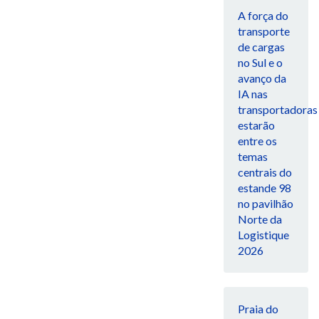
A força do
transporte
de cargas
no Sul e o
avanço da
IA nas
transportadoras
estarão
entre os
temas
centrais do
estande 98
no pavilhão
Norte da
Logistique
2026
Praia do