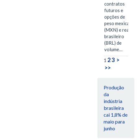
contratos
futuros e
opções de
peso mexicano
(MXN) e real
brasileiro
(BRL) de
volume…
2
3
>
1
>>
Produção
da
indústria
brasileira
cai 1,8% de
maio para
junho