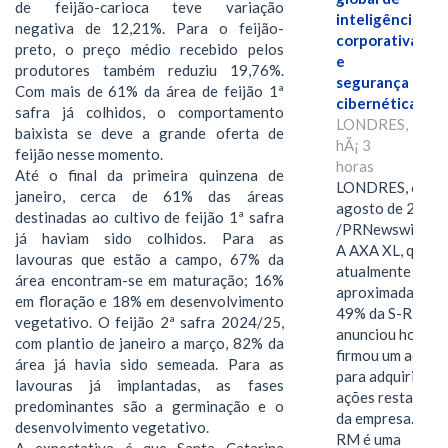
de feijão-carioca teve variação
inteligência
negativa de 12,21%. Para o feijão-
corporativa
preto, o preço médio recebido pelos
e
produtores também reduziu 19,76%.
segurança
Com mais de 61% da área de feijão 1ª
cibernética
safra já colhidos, o comportamento
LONDRES,
baixista se deve a grande oferta de
hÃ¡ 3
feijão nesse momento.
horas
Até o final da primeira quinzena de
LONDRES, 6 de
janeiro, cerca de 61% das áreas
agosto de 2026
destinadas ao cultivo de feijão 1ª safra
/PRNewswire/ -
já haviam sido colhidos. Para as
A AXA XL, que
lavouras que estão a campo, 67% da
atualmente deté
área encontram-se em maturação; 16%
aproximadament
em floração e 18% em desenvolvimento
49% da S-RM,
vegetativo. O feijão 2ª safra 2024/25,
anunciou hoje qu
com plantio de janeiro a março, 82% da
firmou um acord
área já havia sido semeada. Para as
para adquirir as
lavouras já implantadas, as fases
ações restantes
predominantes são a germinação e o
da empresa. A S-
desenvolvimento vegetativo.
RM é uma
A expectativa é que Santa Catarina