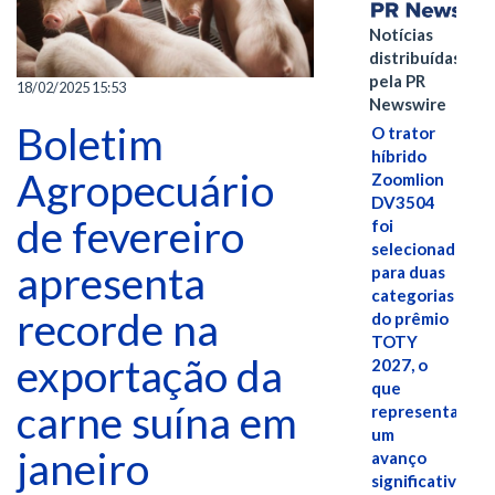
Notícias
distribuídas
pela PR
18/02/2025 15:53
Newswire
Boletim
O trator
híbrido
Agropecuário
Zoomlion
DV3504
de fevereiro
foi
selecionado
apresenta
para duas
categorias
recorde na
do prêmio
TOTY
exportação da
2027, o
que
carne suína em
representa
um
janeiro
avanço
significativo