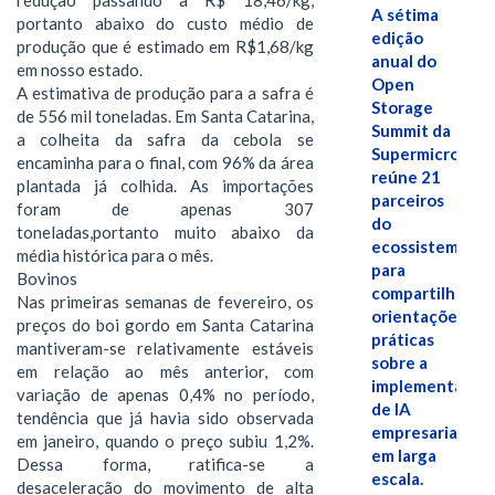
A sétima
portanto abaixo do custo médio de
edição
produção que é estimado em R$1,68/kg
anual do
em nosso estado.
Open
A estimativa de produção para a safra é
Storage
de 556 mil toneladas. Em Santa Catarina,
Summit da
a colheita da safra da cebola se
Supermicro
encaminha para o final, com 96% da área
reúne 21
plantada já colhida. As importações
parceiros
foram de apenas 307
do
toneladas,portanto muito abaixo da
ecossistema
média histórica para o mês.
para
Bovinos
compartilhar
Nas primeiras semanas de fevereiro, os
orientações
preços do boi gordo em Santa Catarina
práticas
mantiveram-se relativamente estáveis
sobre a
em relação ao mês anterior, com
implementação
variação de apenas 0,4% no período,
de IA
tendência que já havia sido observada
empresarial
em janeiro, quando o preço subiu 1,2%.
em larga
Dessa forma, ratifica-se a
escala.
desaceleração do movimento de alta