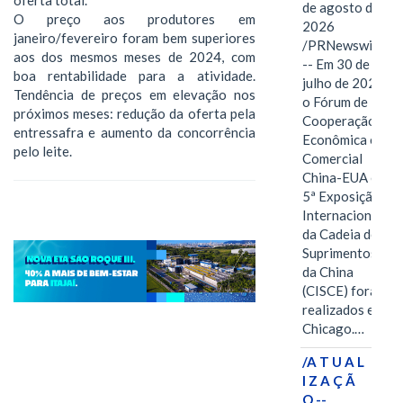
de agosto de
O preço aos produtores em
2026
janeiro/fevereiro foram bem superiores
/PRNewswire/
aos dos mesmos meses de 2024, com
-- Em 30 de
boa rentabilidade para a atividade.
julho de 2026,
Tendência de preços em elevação nos
o Fórum de
próximos meses: redução da oferta pela
Cooperação
entressafra e aumento da concorrência
Econômica e
pelo leite.
Comercial
China-EUA e a
5ª Exposição
Internacional
da Cadeia de
Suprimentos
da China
(CISCE) foram
realizados em
Chicago.…
/A T U A L
I Z A Ç Ã
O --