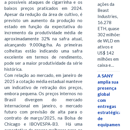
a possíveis ataques de cigarrinha e os
ações da
baixos preços praticados em 2024.
Beast
Apesar da redução da área de cultivo, é
Industries,
previsto um aumento da produção no
16.278
estado em função da expectativa do
ETH, quase
incremento da produtividade média de
302 milhões
aproximadamente 32% na safra atual,
de WLD em
alcançando 9.000kg/ha. As primeiras
ativos e
colheitas estão indicando uma safra
US$ 142
excelente em termos de rendimento,
milhões em
pode ser a maior produtividade da série
caixa e…
histórica.
Com relação ao mercado, em janeiro de
A SANY
2025 a cotação média estadual manteve
amplia sua
um indicativo de retração dos preços,
presença
embora pequena. Os preços internos no
global
Brasil divergem do mercado
com
internacional em janeiro, o mercado
entregas
futuro com previsão de alta para o
estratégicas
contrato de março/2025, na Bolsa de
de
Chicago e IBOVESPA-B3. Há uma
equipamentos
expectativa de preços melhores para os