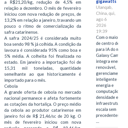
gigawatts
a R$21,20/kg, redução de 4,5% em
Ulanqab,
relação a dezembro. O mês de fevereiro
China, qui,
iniciou com nova redução de preços, de
ago 6
13,2% em relação a janeiro, travando um
2026
pouco o ritmo de comercialização da
19:39
safra catarinense.
Com o maior edif
A safra 2024/25 é considerada muito
de centro de dad
boa sendo 98 % já colhida. A condição da
para IA do mundo
lavoura é considerada 95% como boa e
Galaxy Campus
5% média. A colheita foi finalizada no
integra energia
estado. Em janeiro a importação foi de
renovável,
15,31 mil toneladas, quantidade
gerenciamento
semelhante ao que historicamente é
inteligente de
importado para o mês.
energia e
Cebola
computação de a
A grande oferta de cebola no mercado
densidade em um
nacional permanece e afeta fortemente
infraestrutura d
as cotações da hortaliça. O preço médio
escala sem
da cebola ao produtor catarinense em
precedentes.Ula
janeiro foi de R$ 21,46/sc de 20 kg. O
…
mês de fevereiro iniciou com nova
redução passando a R$ 18,46/kg,