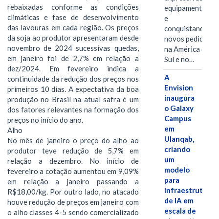
rebaixadas conforme as condições
equipamentos
climáticas e fase de desenvolvimento
e
das lavouras em cada região. Os preços
conquistando
da soja ao produtor apresentaram desde
novos pedidos
novembro de 2024 sucessivas quedas,
na América do
em janeiro foi de 2,7% em relação a
Sul e no…
dez/2024. Em fevereiro indica a
A
continuidade da redução dos preços nos
Envision
primeiros 10 dias. A expectativa da boa
inaugura
produção no Brasil na atual safra é um
o Galaxy
dos fatores relevantes na formação dos
Campus
preços no início do ano.
em
Alho
Ulanqab,
No mês de janeiro o preço do alho ao
criando
produtor teve redução de 5,7% em
um
relação a dezembro. No início de
modelo
fevereiro a cotação aumentou em 9,09%
para
em relação a janeiro passando a
infraestrutura
R$18,00/kg. Por outro lado, no atacado
de IA em
houve redução de preços em janeiro com
escala de
o alho classes 4-5 sendo comercializado