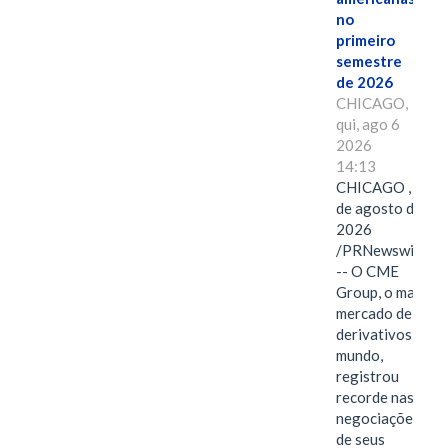
no
primeiro
semestre
de 2026
CHICAGO,
qui, ago 6
2026
14:13
CHICAGO , 6
de agosto de
2026
/PRNewswire/
-- O CME
Group, o maior
mercado de
derivativos do
mundo,
registrou
recorde nas
negociações
de seus