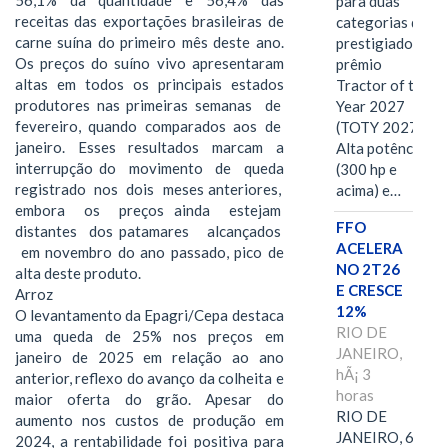
para duas
receitas das exportações brasileiras de
categorias do
carne suína do primeiro mês deste ano.
prestigiado
Os preços do suíno vivo apresentaram
prêmio
altas em todos os principais estados
Tractor of the
produtores nas primeiras semanas de
Year 2027
fevereiro, quando comparados aos de
(TOTY 2027:
janeiro. Esses resultados marcam a
Alta potência
interrupção do movimento de queda
(300 hp e
registrado nos dois meses anteriores,
acima) e…
embora os preços ainda estejam
FFO
distantes dos patamares alcançados
ACELERA
em novembro do ano passado, pico de
NO 2T26
alta deste produto.
E CRESCE
Arroz
12%
O levantamento da Epagri/Cepa destaca
RIO DE
uma queda de 25% nos preços em
JANEIRO,
janeiro de 2025 em relação ao ano
hÃ¡ 3
anterior, reflexo do avanço da colheita e
horas
maior oferta do grão. Apesar do
RIO DE
aumento nos custos de produção em
JANEIRO, 6 de
2024, a rentabilidade foi positiva para