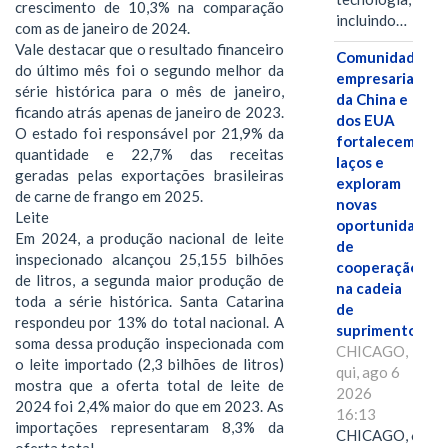
crescimento de 10,3% na comparação
incluindo…
com as de janeiro de 2024.
Vale destacar que o resultado financeiro
Comunidades
do último mês foi o segundo melhor da
empresariais
série histórica para o mês de janeiro,
da China e
ficando atrás apenas de janeiro de 2023.
dos EUA
O estado foi responsável por 21,9% da
fortalecem
quantidade e 22,7% das receitas
laços e
geradas pelas exportações brasileiras
exploram
de carne de frango em 2025.
novas
Leite
oportunidades
Em 2024, a produção nacional de leite
de
inspecionado alcançou 25,155 bilhões
cooperação
de litros, a segunda maior produção de
na cadeia
toda a série histórica. Santa Catarina
de
respondeu por 13% do total nacional. A
suprimentos.
soma dessa produção inspecionada com
CHICAGO,
o leite importado (2,3 bilhões de litros)
qui, ago 6
mostra que a oferta total de leite de
2026
2024 foi 2,4% maior do que em 2023. As
16:13
importações representaram 8,3% da
CHICAGO, 6
oferta total.