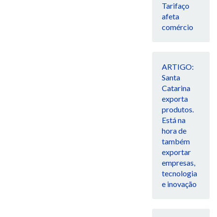
Tarifaço
afeta
comércio
ARTIGO:
Santa
Catarina
exporta
produtos.
Está na
hora de
também
exportar
empresas,
tecnologia
e inovação