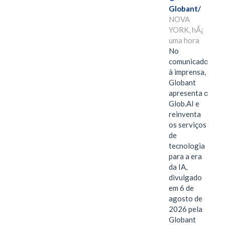
Globant/
NOVA
YORK, hÃ¡
uma hora
No
comunicado
à imprensa,
Globant
apresenta o
Glob.AI e
reinventa
os serviços
de
tecnologia
para a era
da IA,
divulgado
em 6 de
agosto de
2026 pela
Globant