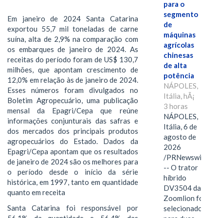
para o
segmento
Em janeiro de 2024 Santa Catarina
de
exportou 55,7 mil toneladas de carne
máquinas
suína, alta de 2,9% na comparação com
agrícolas
os embarques de janeiro de 2024. As
chinesas
receitas do período foram de US$ 130,7
de alta
milhões, que apontam crescimento de
potência
12,0% em relação às de janeiro de 2024.
NÁPOLES,
Esses números foram divulgados no
Itália, hÃ¡
Boletim Agropecuário, uma publicação
3 horas
mensal da Epagri/Cepa que reúne
NÁPOLES,
informações conjunturais das safras e
Itália, 6 de
dos mercados dos principais produtos
agosto de
agropecuários do Estado. Dados da
2026
Epagri/Cepa apontam que os resultados
/PRNewswire/
de janeiro de 2024 são os melhores para
-- O trator
o período desde o início da série
híbrido
histórica, em 1997, tanto em quantidade
DV3504 da
quanto em receita
Zoomlion foi
Santa Catarina foi responsável por
selecionado
56,1% da quantidade e 56,4% das