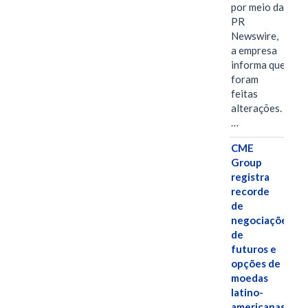
por meio da
PR
Newswire,
a empresa
informa que
foram
feitas
alterações.
…
CME
Group
registra
recorde
de
negociações
de
futuros e
opções de
moedas
latino-
americanas