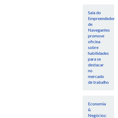
Sala do
Empreendedor
de
Navegantes
promove
oficina
sobre
habilidades
para se
destacar
no
mercado
de trabalho
Economia
&
Negócios: