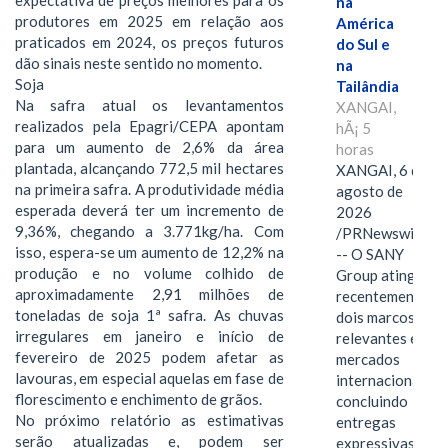
na
produtores em 2025 em relação aos
América
praticados em 2024, os preços futuros
do Sul e
dão sinais neste sentido no momento.
na
Soja
Tailândia
Na safra atual os levantamentos
XANGAI,
realizados pela Epagri/CEPA apontam
hÃ¡ 5
para um aumento de 2,6% da área
horas
plantada, alcançando 772,5 mil hectares
XANGAI, 6 de
na primeira safra. A produtividade média
agosto de
esperada deverá ter um incremento de
2026
9,36%, chegando a 3.771kg/ha. Com
/PRNewswire/
isso, espera-se um aumento de 12,2% na
-- O SANY
produção e no volume colhido de
Group atingiu
aproximadamente 2,91 milhões de
recentemente
toneladas de soja 1ª safra. As chuvas
dois marcos
irregulares em janeiro e início de
relevantes em
fevereiro de 2025 podem afetar as
mercados
lavouras, em especial aquelas em fase de
internacionais,
florescimento e enchimento de grãos.
concluindo
No próximo relatório as estimativas
entregas
serão atualizadas e, podem ser
expressivas de