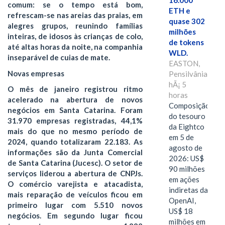
16.000
comum: se o tempo está bom,
ETH e
refrescam-se nas areias das praias, em
quase 302
alegres grupos, reunindo famílias
milhões
inteiras, de idosos às crianças de colo,
de tokens
até altas horas da noite, na companhia
WLD.
inseparável de cuias de mate.
EASTON,
Novas empresas
Pensilvânia,
hÃ¡ 5
O mês de janeiro registrou ritmo
horas
acelerado na abertura de novos
Composição
negócios em Santa Catarina. Foram
do tesouro
31.970 empresas registradas, 44,1%
da Eightco
mais do que no mesmo período de
em 5 de
2024, quando totalizaram 22.183. As
agosto de
informações são da Junta Comercial
2026: US$
de Santa Catarina (Jucesc). O setor de
90 milhões
serviços liderou a abertura de CNPJs.
em ações
O comércio varejista e atacadista,
indiretas da
mais reparação de veículos ficou em
OpenAI,
primeiro lugar com 5.510 novos
US$ 18
negócios. Em segundo lugar ficou
milhões em