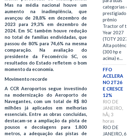
para duas
Mas na média nacional houve um
categorias do
aumento na inadimplência, que
prestigiado
avançou de 28,8% em dezembro de
prêmio
2023 para 29,3% em dezembro de
Tractor of the
2024. Em SC também houve redução
Year 2027
no total de famílias endividadas, que
(TOTY 2027:
passou de 80% para 74,6% na mesma
Alta potência
comparação. Na avaliação do
(300 hp e
presidente da Fecomércio SC, os
acima) e…
resultados do Estado refletem o bom
momento da economia.
FFO
ACELERA
Movimento recorde
NO 2T26
A CCR Aeroportos segue investindo
E CRESCE
na modernização do Aeroporto de
12%
Navegantes, com um total de R$ 80
RIO DE
milhões já aplicados em melhorias
JANEIRO,
essenciais. Entre as obras concluídas,
hÃ¡ 3
destacam-se a ampliação da pista de
horas
pousos e decolagens para 1.800
RIO DE
metros, a adequação das pistas de
JANEIRO, 6 de