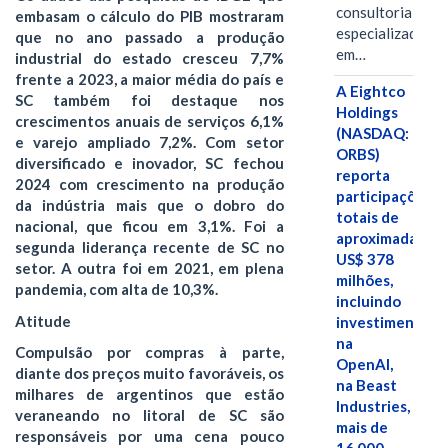
consultoria
embasam o cálculo do PIB mostraram
especializada
que no ano passado a produção
em…
industrial do estado cresceu 7,7%
frente a 2023, a maior média do país e
A Eightco
SC também foi destaque nos
Holdings
crescimentos anuais de serviços 6,1%
(NASDAQ:
e varejo ampliado 7,2%. Com setor
ORBS)
diversificado e inovador, SC fechou
reporta
2024 com crescimento na produção
participações
da indústria mais que o dobro do
totais de
nacional, que ficou em 3,1%. Foi a
aproximadamen
segunda liderança recente de SC no
US$ 378
setor. A outra foi em 2021, em plena
milhões,
pandemia, com alta de 10,3%.
incluindo
Atitude
investimentos
na
Compulsão por compras à parte,
OpenAI,
diante dos preços muito favoráveis, os
na Beast
milhares de argentinos que estão
Industries,
veraneando no litoral de SC são
mais de
responsáveis por uma cena pouco