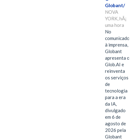
Globant/
NOVA
YORK, hÃ¡
uma hora
No
comunicado
à imprensa,
Globant
apresenta o
Glob.AI e
reinventa
os serviços
de
tecnologia
para a era
da IA,
divulgado
em 6 de
agosto de
2026 pela
Globant