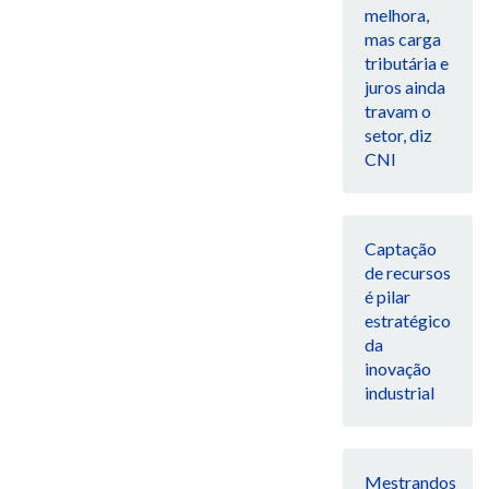
melhora,
mas carga
tributária e
juros ainda
travam o
setor, diz
CNI
Captação
de recursos
é pilar
estratégico
da
inovação
industrial
Mestrandos