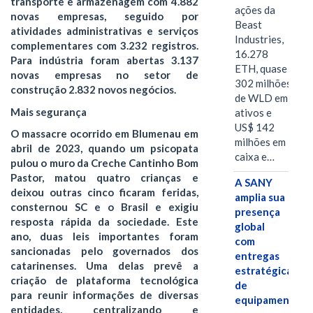
transporte e armazenagem com 4.882
ações da
novas empresas, seguido por
Beast
atividades administrativas e serviços
Industries,
complementares com 3.232 registros.
16.278
Para indústria foram abertas 3.137
ETH, quase
novas empresas no setor de
302 milhões
construção 2.832 novos negócios.
de WLD em
Mais segurança
ativos e
US$ 142
O massacre ocorrido em Blumenau em
milhões em
abril de 2023, quando um psicopata
caixa e…
pulou o muro da Creche Cantinho Bom
Pastor, matou quatro crianças e
A SANY
deixou outras cinco ficaram feridas,
amplia sua
consternou SC e o Brasil e exigiu
presença
resposta rápida da sociedade. Este
global
ano, duas leis importantes foram
com
sancionadas pelo governados dos
entregas
catarinenses. Uma delas prevê a
estratégicas
criação de plataforma tecnológica
de
para reunir informações de diversas
equipamentos
entidades, centralizando e