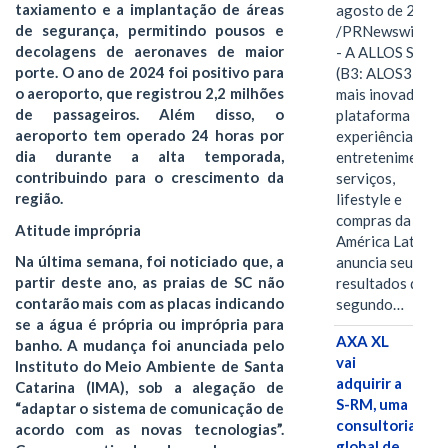
taxiamento e a implantação de áreas
agosto de 2026
de segurança, permitindo pousos e
/PRNewswire/ -
decolagens de aeronaves de maior
- A ALLOS S.A.
porte. O ano de 2024 foi positivo para
(B3: ALOS3), a
o aeroporto, que registrou 2,2 milhões
mais inovadora
de passageiros. Além disso, o
plataforma de
aeroporto tem operado 24 horas por
experiências,
dia durante a alta temporada,
entretenimento,
contribuindo para o crescimento da
serviços,
região.
lifestyle e
compras da
Atitude imprópria
América Latina
Na última semana, foi noticiado que, a
anuncia seus
partir deste ano, as praias de SC não
resultados do
contarão mais com as placas indicando
segundo…
se a água é própria ou imprópria para
AXA XL
banho. A mudança foi anunciada pelo
vai
Instituto do Meio Ambiente de Santa
adquirir a
Catarina (IMA), sob a alegação de
S-RM, uma
“adaptar o sistema de comunicação de
consultoria
acordo com as novas tecnologias”.
global de