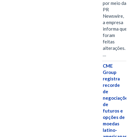
por meio da
PR
Newswire,
a empresa
informa que
foram
feitas
alterações.
…
CME
Group
registra
recorde
de
negociações
de
futuros e
opções de
moedas
latino-
americanas