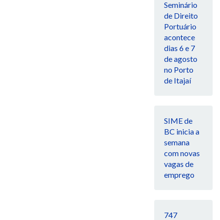
Seminário
de Direito
Portuário
acontece
dias 6 e 7
de agosto
no Porto
de Itajaí
SIME de
BC inicia a
semana
com novas
vagas de
emprego
747