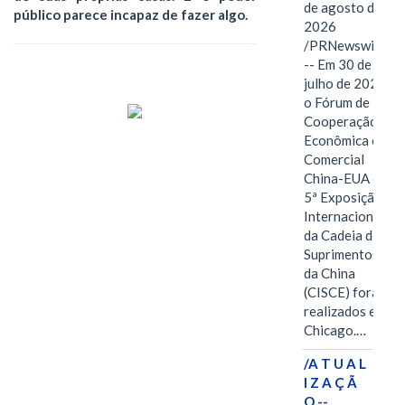
de agosto de
público parece incapaz de fazer algo.
2026
/PRNewswire/
-- Em 30 de
julho de 2026,
o Fórum de
Cooperação
Econômica e
Comercial
China-EUA e a
5ª Exposição
Internacional
da Cadeia de
Suprimentos
da China
(CISCE) foram
realizados em
Chicago.…
/A T U A L
I Z A Ç Ã
O --