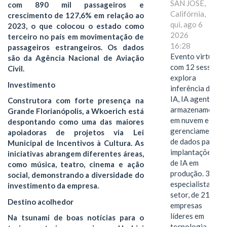
SAN JOSE,
com 890 mil passageiros e
Califórnia,
crescimento de 127,6% em relação ao
qui, ago 6
2023, o que colocou o estado como
2026
terceiro no país em movimentação de
16:28
passageiros estrangeiros. Os dados
Evento virtual
são da Agência Nacional de Aviação
com 12 sessões
Civil.
explora
Investimento
inferência de
IA, IA agentiva,
Construtora com forte presença na
armazenamento
Grande Florianópolis, a Wkoerich está
em nuvem e
despontando como uma das maiores
gerenciamento
apoiadoras de projetos via Lei
de dados para
Municipal de Incentivos à Cultura. As
implantações
iniciativas abrangem diferentes áreas,
de IA em
como música, teatro, cinema e ação
produção. 38
social, demonstrando a diversidade do
especialistas do
investimento da empresa.
setor, de 21
Destino acolhedor
empresas
líderes em
Na tsunami de boas notícias para o
tecnologia,