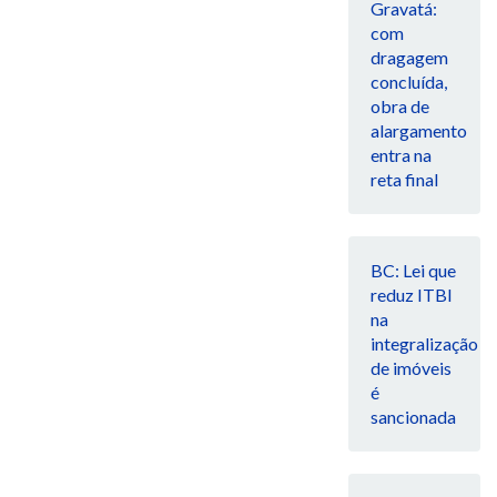
Gravatá:
com
dragagem
concluída,
obra de
alargamento
entra na
reta final
BC: Lei que
reduz ITBI
na
integralização
de imóveis
é
sancionada