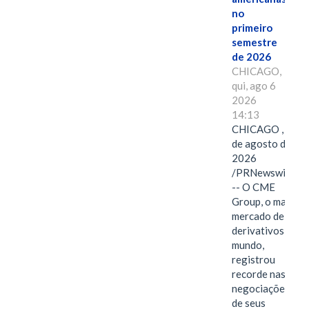
no
primeiro
semestre
de 2026
CHICAGO,
qui, ago 6
2026
14:13
CHICAGO , 6
de agosto de
2026
/PRNewswire/
-- O CME
Group, o maior
mercado de
derivativos do
mundo,
registrou
recorde nas
negociações
de seus