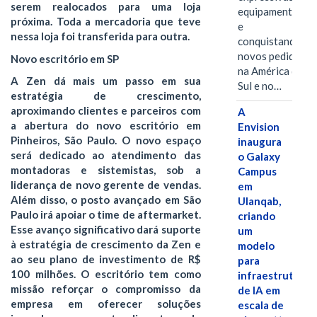
serem realocados para uma loja
equipamentos
próxima. Toda a mercadoria que teve
e
nessa loja foi transferida para outra.
conquistando
novos pedidos
Novo escritório em SP
na América do
A Zen dá mais um passo em sua
Sul e no…
estratégia de crescimento,
aproximando clientes e parceiros com
A
a abertura do novo escritório em
Envision
Pinheiros, São Paulo. O novo espaço
inaugura
será dedicado ao atendimento das
o Galaxy
montadoras e sistemistas, sob a
Campus
liderança de novo gerente de vendas.
em
Além disso, o posto avançado em São
Ulanqab,
Paulo irá apoiar o time de aftermarket.
criando
Esse avanço significativo dará suporte
um
à estratégia de crescimento da Zen e
modelo
ao seu plano de investimento de R$
para
100 milhões. O escritório tem como
infraestrutura
missão reforçar o compromisso da
de IA em
empresa em oferecer soluções
escala de