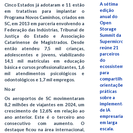
A sétima
Cinco Estados já adotaram e 11 estão
edição
em tratativas para implantar o
anual do
Programa Novos Caminhos, criados em
Open
SC, em 2013 em parceria envolvendo a
Storage
Federação das Indústrias, Tribunal de
Summit da
Justiça do Estado e Associação
Supermicro
Catarinense de Magistrados. Desde
reúne 21
então atendeu 7,5 mil crianças,
parceiros
adolescentes e jovens, viabilizando
do
14,1 mil matrículas em educação
ecossistema
básica e cursos profissionalizantes, 1,6
para
mil atendimentos psicológicos e
compartilhar
odontológicos e 1,7 mil empregos.
orientações
No ar
práticas
sobre a
Os aeroportos de SC movimentaram
implementação
8,2 milhões de viajantes em 2024, um
de IA
crescimento de 12,6% em relação ao
empresarial
ano anterior. Este é o terceiro ano
em larga
consecutivo com aumento. O
escala.
destaque ficou na área internacional,