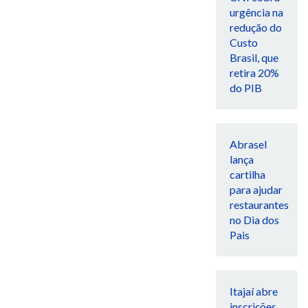
urgência na
redução do
Custo
Brasil, que
retira 20%
do PIB
Abrasel
lança
cartilha
para ajudar
restaurantes
no Dia dos
Pais
Itajaí abre
inscrições