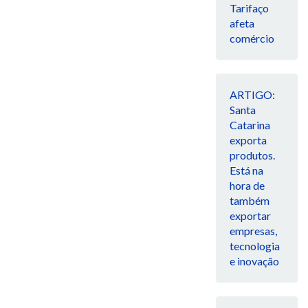
Tarifaço
afeta
comércio
ARTIGO:
Santa
Catarina
exporta
produtos.
Está na
hora de
também
exportar
empresas,
tecnologia
e inovação