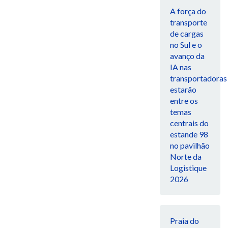
A força do
transporte
de cargas
no Sul e o
avanço da
IA nas
transportadoras
estarão
entre os
temas
centrais do
estande 98
no pavilhão
Norte da
Logistique
2026
Praia do