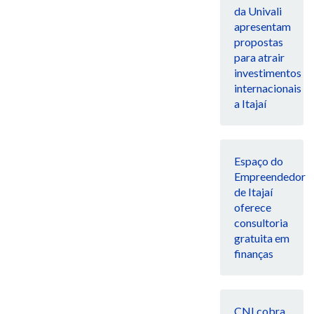
da Univali
apresentam
propostas
para atrair
investimentos
internacionais
a Itajaí
Espaço do
Empreendedor
de Itajaí
oferece
consultoria
gratuita em
finanças
CNI cobra