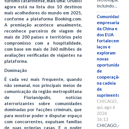
turismo catarinense, mais uma: Urubici
incluindo…
agora está na lista dos 10 destinos
mais acolhedores do mundo em 2025,
Comunidades
conforme a plataforma Booking.com.
empresariais
A premiação acontece anualmente,
da China e
reconhece parceiros de viagem de
dos EUA
mais de 200 países e territórios pelo
fortalecem
compromisso com a hospitalidade,
laços e
com base em mais de 360 milhões de
exploram
avaliações verificadas de viajantes na
novas
plataforma.
oportunidades
Dominação
de
cooperação
É cada vez mais frequente, quando
na cadeia
não semanal, nos principais meios de
de
comunicação da região metropolitana
suprimentos.
de Florianópolis, notícias
CHICAGO,
aterrorizantes sobre comunidades
qui, ago 6
dominadas por facções criminais, que
2026
para mostrar poder e disputar espaço
16:13
com concorrentes, expulsam famílias
CHICAGO, 6
de suas próprias casas. E o poder