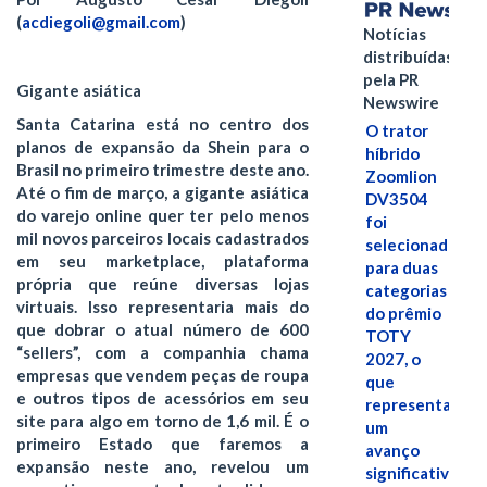
(
acdiegoli@gmail.com
)
Notícias
distribuídas
pela PR
Gigante asiática
Newswire
Santa Catarina está no centro dos
O trator
planos de expansão da Shein para o
híbrido
Brasil no primeiro trimestre deste ano.
Zoomlion
Até o fim de março, a gigante asiática
DV3504
do varejo online quer ter pelo menos
foi
mil novos parceiros locais cadastrados
selecionado
em seu marketplace, plataforma
para duas
própria que reúne diversas lojas
categorias
virtuais. Isso representaria mais do
do prêmio
que dobrar o atual número de 600
TOTY
“sellers”, com a companhia chama
2027, o
empresas que vendem peças de roupa
que
e outros tipos de acessórios em seu
representa
site para algo em torno de 1,6 mil. É o
um
primeiro Estado que faremos a
avanço
expansão neste ano, revelou um
significativo