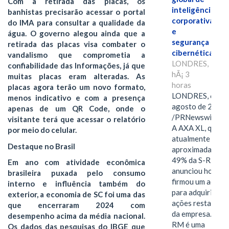
Com a retirada das placas, os
inteligência
banhistas precisarão acessar o portal
corporativa
do IMA para consultar a qualidade da
e
água. O governo alegou ainda que a
segurança
retirada das placas visa combater o
cibernética
vandalismo que comprometia a
LONDRES,
confiabilidade das Informações, já que
hÃ¡ 3
muitas placas eram alteradas. As
horas
placas agora terão um novo formato,
LONDRES, 6 de
menos indicativo e com a presença
agosto de 2026
apenas de um QR Code, onde o
/PRNewswire/ -
visitante terá que acessar o relatório
A AXA XL, que
por meio do celular.
atualmente deté
Destaque no Brasil
aproximadament
49% da S-RM,
Em ano com atividade econômica
anunciou hoje qu
brasileira puxada pelo consumo
firmou um acord
interno e influência também do
para adquirir as
exterior, a economia de SC foi uma das
ações restantes
que encerraram 2024 com
da empresa. A S-
desempenho acima da média nacional.
RM é uma
Os dados das pesquisas do IBGE que