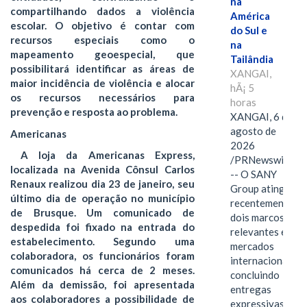
na
compartilhando dados a violência
América
escolar. O objetivo é contar com
do Sul e
recursos especiais como o
na
mapeamento geoespecial, que
Tailândia
possibilitará identificar as áreas de
XANGAI,
maior incidência de violência e alocar
hÃ¡ 5
os recursos necessários para
horas
prevenção e resposta ao problema.
XANGAI, 6 de
agosto de
Americanas
2026
A loja da Americanas Express,
/PRNewswire/
localizada na Avenida Cônsul Carlos
-- O SANY
Renaux realizou dia 23 de janeiro, seu
Group atingiu
último dia de operação no município
recentemente
de Brusque. Um comunicado de
dois marcos
despedida foi fixado na entrada do
relevantes em
estabelecimento. Segundo uma
mercados
colaboradora, os funcionários foram
internacionais,
comunicados há cerca de 2 meses.
concluindo
Além da demissão, foi apresentada
entregas
aos colaboradores a possibilidade de
expressivas de