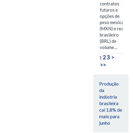
contratos
futuros e
opções de
peso mexicano
(MXN) e real
brasileiro
(BRL) de
volume…
2
3
>
1
>>
Produção
da
indústria
brasileira
cai 1,8% de
maio para
junho