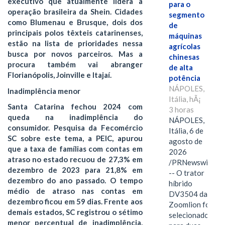
executivo que atualmente lidera a
para o
operação brasileira da Shein. Cidades
segmento
como Blumenau e Brusque, dois dos
de
principais polos têxteis catarinenses,
máquinas
estão na lista de prioridades nessa
agrícolas
busca por novos parceiros. Mas a
chinesas
procura também vai abranger
de alta
Florianópolis, Joinville e Itajaí.
potência
NÁPOLES,
Inadimplência menor
Itália, hÃ¡
Santa Catarina fechou 2024 com
3 horas
queda na inadimplência do
NÁPOLES,
consumidor. Pesquisa da Fecomércio
Itália, 6 de
SC sobre este tema, a PEIC, apurou
agosto de
que a taxa de famílias com contas em
2026
atraso no estado recuou de 27,3% em
/PRNewswire/
dezembro de 2023 para 21,8% em
-- O trator
dezembro do ano passado. O tempo
híbrido
médio de atraso nas contas em
DV3504 da
dezembro ficou em 59 dias. Frente aos
Zoomlion foi
demais estados, SC registrou o sétimo
selecionado
menor percentual de inadimplência.