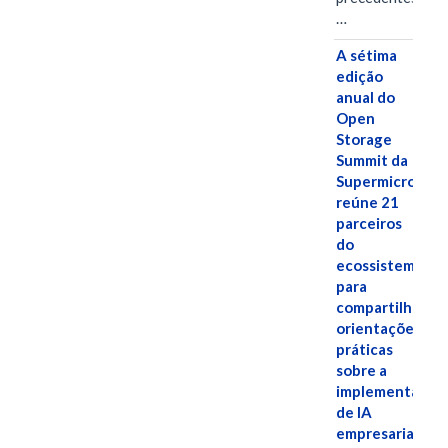
…
A sétima
edição
anual do
Open
Storage
Summit da
Supermicro
reúne 21
parceiros
do
ecossistema
para
compartilhar
orientações
práticas
sobre a
implementação
de IA
empresarial