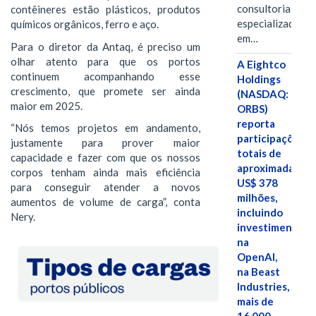
consultoria
contêineres estão plásticos, produtos
especializada
químicos orgânicos, ferro e aço.
em…
Para o diretor da Antaq, é preciso um
olhar atento para que os portos
A Eightco
continuem acompanhando esse
Holdings
crescimento, que promete ser ainda
(NASDAQ:
maior em 2025.
ORBS)
reporta
“Nós temos projetos em andamento,
participações
justamente para prover maior
totais de
capacidade e fazer com que os nossos
aproximadamen
corpos tenham ainda mais eficiência
US$ 378
para conseguir atender a novos
milhões,
aumentos de volume de carga”, conta
incluindo
Nery.
investimentos
na
OpenAI,
na Beast
Industries,
mais de