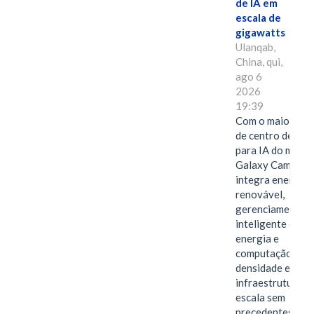
de IA em
escala de
gigawatts
Ulanqab,
China, qui,
ago 6
2026
19:39
Com o maior edif
de centro de dad
para IA do mundo
Galaxy Campus
integra energia
renovável,
gerenciamento
inteligente de
energia e
computação de a
densidade em um
infraestrutura d
escala sem
precedentes.Ula