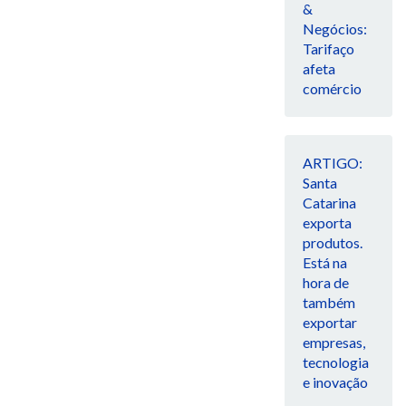
&
Negócios:
Tarifaço
afeta
comércio
ARTIGO:
Santa
Catarina
exporta
produtos.
Está na
hora de
também
exportar
empresas,
tecnologia
e inovação