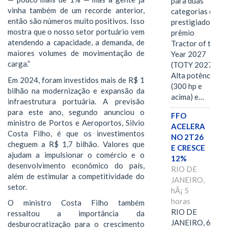
para duas
vinha também de um recorde anterior,
categorias do
então são números muito positivos. Isso
prestigiado
mostra que o nosso setor portuário vem
prêmio
atendendo a capacidade, a demanda, de
Tractor of the
maiores volumes de movimentação de
Year 2027
carga.”
(TOTY 2027:
Alta potência
Em 2024, foram investidos mais de R$ 1
(300 hp e
bilhão na modernização e expansão da
acima) e…
infraestrutura portuária. A previsão
para este ano, segundo anunciou o
FFO
ministro de Portos e Aeroportos, Silvio
ACELERA
Costa Filho, é que os investimentos
NO 2T26
cheguem a R$ 1,7 bilhão. Valores que
E CRESCE
ajudam a impulsionar o comércio e o
12%
desenvolvimento econômico do país,
RIO DE
além de estimular a competitividade do
JANEIRO,
setor.
hÃ¡ 5
horas
O ministro Costa Filho também
RIO DE
ressaltou a importância da
JANEIRO, 6 de
desburocratização para o crescimento