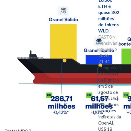
16.000
ETH e
quase 302
milhões
de tokens
WLD.
EASTON,
Pensilvânia,
qui, ago 6
2026
21:41
Composição
do tesouro
da Eightco
em 5 de
agosto de
2026: US$
90 milhões
em ações
indiretas da
OpenAI,
US$ 18
Fonte: MPOR