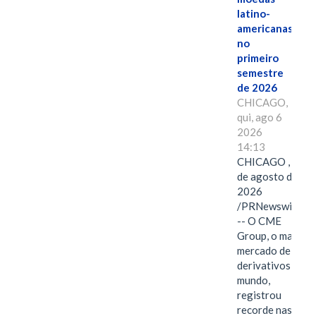
latino-
americanas
no
primeiro
semestre
de 2026
CHICAGO,
qui, ago 6
2026
14:13
CHICAGO , 6
de agosto de
2026
/PRNewswire/
-- O CME
Group, o maior
mercado de
derivativos do
mundo,
registrou
recorde nas