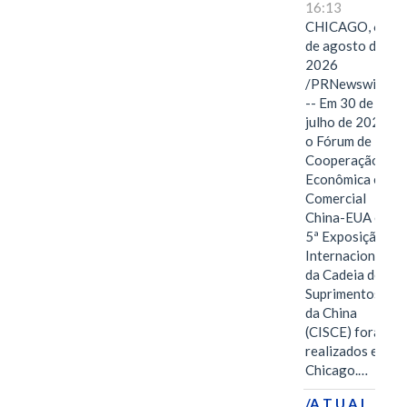
16:13
CHICAGO, 6
de agosto de
2026
/PRNewswire/
-- Em 30 de
julho de 2026,
o Fórum de
Cooperação
Econômica e
Comercial
China-EUA e a
5ª Exposição
Internacional
da Cadeia de
Suprimentos
da China
(CISCE) foram
realizados em
Chicago.…
/A T U A L