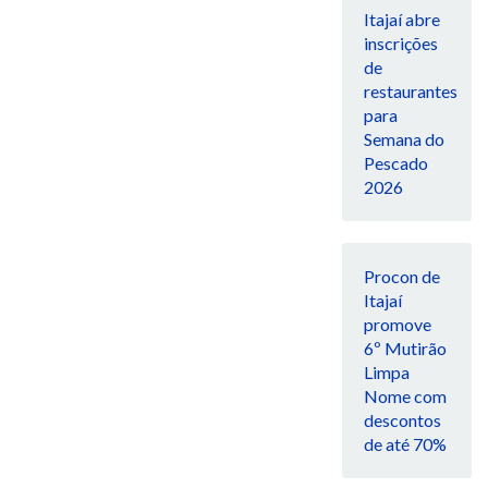
Itajaí abre
inscrições
de
restaurantes
para
Semana do
Pescado
2026
Procon de
Itajaí
promove
6º Mutirão
Limpa
Nome com
descontos
de até 70%