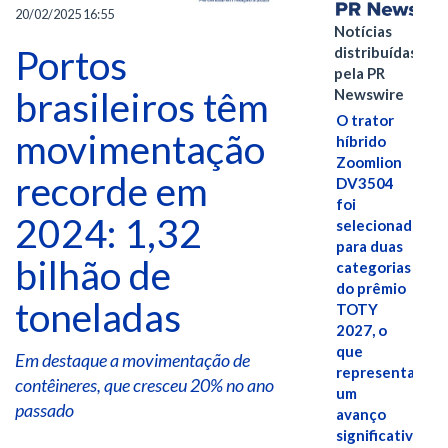
20/02/2025 16:55
Notícias
Portos
distribuídas
pela PR
brasileiros têm
Newswire
O trator
movimentação
híbrido
Zoomlion
recorde em
DV3504
foi
2024: 1,32
selecionado
para duas
bilhão de
categorias
do prêmio
toneladas
TOTY
2027, o
que
Em destaque a movimentação de
representa
contêineres, que cresceu 20% no ano
um
passado
avanço
significativo