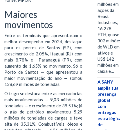
milhões em
ações da
Maiores
Beast
movimentos
Industries,
16.278
ETH, quase
Entre os terminais que apresentaram o
302 milhões
melhor desempenho em 2024, destaque
de WLD em
para os portos de Santos (SP), com
ativos e
crescimento de 2,05%, Itaguaí (RJ) com
US$ 142
mais 8,78% e Paranaguá (PR), com
milhões em
aumento de 1,65% no movimento. Só o
caixa e…
Porto de Santos — que apresentou a
maior movimentação do ano — somou
A SANY
138,69 milhões de toneladas.
amplia sua
O trigo se destaca entre as mercadorias
presença
mais movimentadas — 9,03 milhões de
global
toneladas — e crescimento de 39,51%; já
com
o gás de petróleo movimentou 5,29
entregas
milhões de toneladas de cargas e teve
estratégicas
alta de 35,31%. Combustíveis, óleos e
de
produtos minerais — 4,06 milhões de