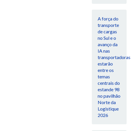
A força do
transporte
de cargas
no Sul e o
avanço da
IA nas
transportadoras
estarão
entre os
temas
centrais do
estande 98
no pavilhão
Norte da
Logistique
2026