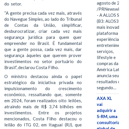
agosto de 2026
do setor.
/PRNewswire/ -
“A gente precisa cada vez mais, através
- A ALLOS S.A.
do Navegue Simples, ao lado do Tribunal
(B3: ALOS3), a
de Contas da União, simplificar,
mais inovadora
desburocratizar, criar cada vez mais
plataforma de
segurança jurídica para quem quer
experiências,
empreender no Brasil. É fundamental
entretenimento,
que a gente possa, cada vez mais, dar
serviços,
segurança àqueles que querem prover
lifestyle e
investimentos no setor portuário do
compras da
Brasil”, declarou Costa Filho.
América Latina
anuncia seus
O ministro destacou ainda o papel
resultados do
estratégico da iniciativa privada no
segundo…
impulsionamento do crescimento
econômico, ressaltando que, somente
AXA XL
em 2024, foram realizados oito leilões,
vai
atraindo mais de R$ 3,74 bilhões em
adquirir a
investimentos. Entre os projetos
S-RM, uma
mencionados, Costa Filho destacou o
consultoria
leilão do ITG 02, em Itaguaí (RJ), que
global de