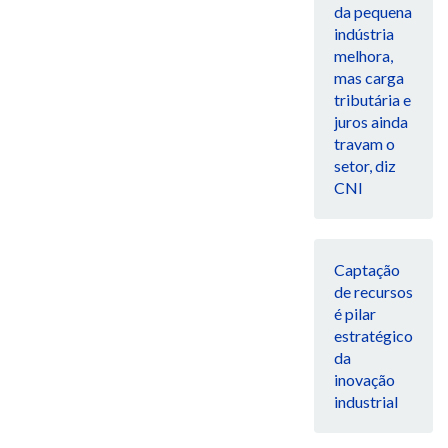
da pequena
indústria
melhora,
mas carga
tributária e
juros ainda
travam o
setor, diz
CNI
Captação
de recursos
é pilar
estratégico
da
inovação
industrial