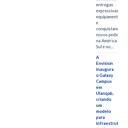
entregas
expressivas de
equipamentos
e
conquistando
novos pedidos
na América do
Sul e no…
A
Envision
inaugura
o Galaxy
Campus
em
Ulanqab,
criando
um
modelo
para
infraestrutura