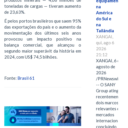
equipamentos
toneladas de cargas — tiveram aumento
na
de 23,63%.
América
do Sul e
É pelos portos brasileiros que saem 95%
na
das exportações do país e o aumento da
Tailândia
movimentação dos últimos seis anos
XANGAI,
provocou um impacto positivo na
qui, ago 6
balança comercial, que alcançou o
2026
segundo maior superávit da história em
21:12
2024, com US$ 74,5 bilhões.
XANGAI, 6 de
agosto de
2026
Fonte:
Brasil 61
/PRNewswire/
-- O SANY
Group atingiu
recentemente
dois marcos
relevantes em
mercados
internacionais,
concluindo