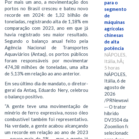
Por mais um ano, a movimentação dos
para o
portos no Brasil cresceu e bateu novo
segmento
recorde em 2024: de 1,32 bilhão de
de
toneladas, registrando alta de 1,18% em
máquinas
comparação com 2023, ano em que já
agrícolas
havia registrado seu maior resultado.
chinesas
Segundo o balanço anual feito pela
de alta
Agência Nacional de Transportes
potência
Aquaviários (Antaq), os portos públicos
NÁPOLES,
foram responsáveis por movimentar
Itália, hÃ¡
474,38 milhões de toneladas, uma alta
5 horas
de 5,13% em relação ao ano anterior.
NÁPOLES,
Itália, 6 de
Em seu último dia de mandato, o diretor-
agosto de
geral da Antaq, Eduardo Nery, celebrou
2026
o balanço positivo.
/PRNewswire/
“A gente teve uma movimentação de
-- O trator
minério de ferro expressiva, nosso óleo
híbrido
combustível também foi representativo.
DV3504 da
Na verdade, a gente acabou alcançando
Zoomlion foi
um recorde em relação ao ano de 2023
selecionado
— pouco mais de 1% — mas a gente já