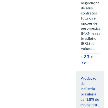
negociações
de seus
contratos
futuros e
opções de
peso mexicano
(MXN) e real
brasileiro
(BRL) de
volume…
2
3
>
1
>>
Produção
da
indústria
brasileira
cai 1,8% de
maio para