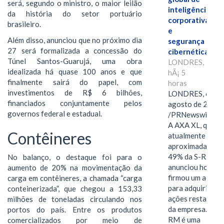
será, segundo o ministro, o maior leilão
inteligência
da história do setor portuário
corporativa
brasileiro.
e
Além disso, anunciou que no próximo dia
segurança
27 será formalizada a concessão do
cibernética
Túnel Santos-Guarujá, uma obra
LONDRES,
idealizada há quase 100 anos e que
hÃ¡ 5
finalmente sairá do papel, com
horas
investimentos de R$ 6 bilhões,
LONDRES, 6 de
financiados conjuntamente pelos
agosto de 2026
governos federal e estadual.
/PRNewswire/ -
A AXA XL, que
Contêineres
atualmente deté
aproximadament
49% da S-RM,
No balanço, o destaque foi para o
anunciou hoje qu
aumento de 20% na movimentação da
firmou um acord
carga em contêineres, a chamada “carga
para adquirir as
conteinerizada”, que chegou a 153,33
ações restantes
milhões de toneladas circulando nos
da empresa. A S-
portos do país. Entre os produtos
RM é uma
comercializados por meio de