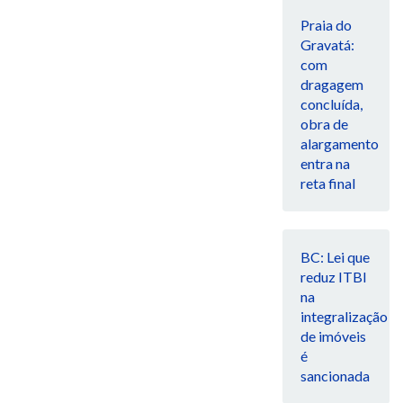
Praia do
Gravatá:
com
dragagem
concluída,
obra de
alargamento
entra na
reta final
BC: Lei que
reduz ITBI
na
integralização
de imóveis
é
sancionada