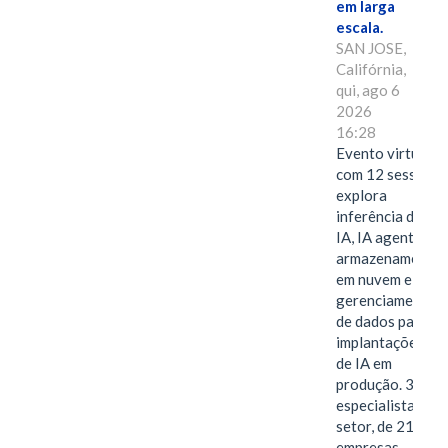
em larga
escala.
SAN JOSE,
Califórnia,
qui, ago 6
2026
16:28
Evento virtual
com 12 sessões
explora
inferência de
IA, IA agentiva,
armazenamento
em nuvem e
gerenciamento
de dados para
implantações
de IA em
produção. 38
especialistas do
setor, de 21
empresas