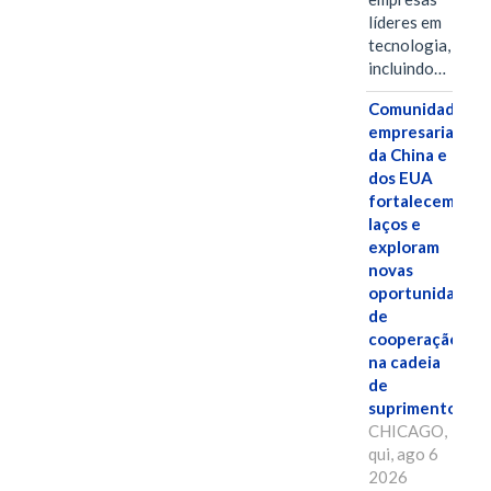
líderes em
tecnologia,
incluindo…
Comunidades
empresariais
da China e
dos EUA
fortalecem
laços e
exploram
novas
oportunidades
de
cooperação
na cadeia
de
suprimentos.
CHICAGO,
qui, ago 6
2026