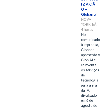
I Z A Ç Ã
O --
Globant/
NOVA
YORK, hÃ¡
4 horas
No
comunicado
à imprensa,
Globant
apresenta o
Glob.AI e
reinventa
os serviços
de
tecnologia
para a era
da IA,
divulgado
em 6 de
agosto de