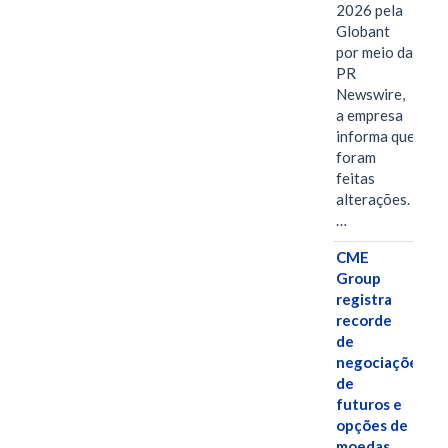
2026 pela
Globant
por meio da
PR
Newswire,
a empresa
informa que
foram
feitas
alterações.
…
CME
Group
registra
recorde
de
negociações
de
futuros e
opções de
moedas