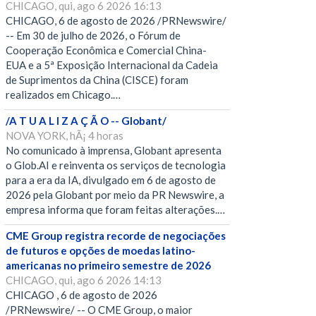
CHICAGO, qui, ago 6 2026 16:13
CHICAGO, 6 de agosto de 2026 /PRNewswire/
-- Em 30 de julho de 2026, o Fórum de
Cooperação Econômica e Comercial China-
EUA e a 5ª Exposição Internacional da Cadeia
de Suprimentos da China (CISCE) foram
realizados em Chicago.…
/A T U A L I Z A Ç Ã O -- Globant/
NOVA YORK, hÃ¡ 4 horas
No comunicado à imprensa, Globant apresenta
o Glob.AI e reinventa os serviços de tecnologia
para a era da IA, divulgado em 6 de agosto de
2026 pela Globant por meio da PR Newswire, a
empresa informa que foram feitas alterações.…
CME Group registra recorde de negociações
de futuros e opções de moedas latino-
americanas no primeiro semestre de 2026
CHICAGO, qui, ago 6 2026 14:13
CHICAGO , 6 de agosto de 2026
/PRNewswire/ -- O CME Group, o maior