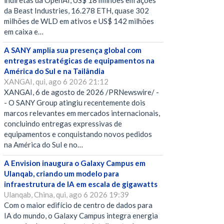
indiretas da OpenAI, US$ 18 milhões em ações
da Beast Industries, 16.278 ETH, quase 302
milhões de WLD em ativos e US$ 142 milhões
em caixa e…
A SANY amplia sua presença global com
entregas estratégicas de equipamentos na
América do Sul e na Tailândia
XANGAI, qui, ago 6 2026 21:12
XANGAI, 6 de agosto de 2026 /PRNewswire/ -
- O SANY Group atingiu recentemente dois
marcos relevantes em mercados internacionais,
concluindo entregas expressivas de
equipamentos e conquistando novos pedidos
na América do Sul e no…
A Envision inaugura o Galaxy Campus em
Ulanqab, criando um modelo para
infraestrutura de IA em escala de gigawatts
Ulanqab, China, qui, ago 6 2026 19:39
Com o maior edifício de centro de dados para
IA do mundo, o Galaxy Campus integra energia