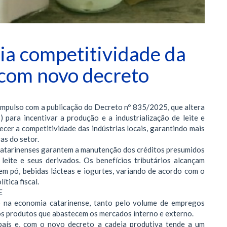
ia competitividade da
 com novo decreto
pulso com a publicação do Decreto nº 835/2025, que altera
ara incentivar a produção e a industrialização de leite e
cer a competitividade das indústrias locais, garantindo mais
as do setor.
catarinenses garantem a manutenção dos créditos presumidos
eite e seus derivados. Os benefícios tributários alcançam
 em pó, bebidas lácteas e iogurtes, variando de acordo com o
ítica fiscal.
E
o na economia catarinense, tanto pelo volume de empregos
dos produtos que abastecem os mercados interno e externo.
país e, com o novo decreto a cadeia produtiva tende a um