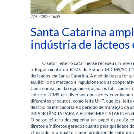
27/02/2025 16:59
Santa Catarina ampl
indústria de lácteos
O setor leiteiro catarinense recebeu um novo im
o Regulamento do ICMS do Estado (RICMS/SC-01) p
derivados em Santa Catarina. A medida busca fortale
equilíbrio no mercado e impulsionando as cooperativ
Com renovação da regulamentação, os fabricantes 
sobre o ICMS em diversas operações envolvendo l
diferentes produtos, como leite UHT, queijos, leite
destino da mercadoria e o período de transição da pol
IMPORTÂNCIA PARA A ECONOMIA CATARINENS
O setor leiteiro desempenha um papel estratégic
diretos e indiretos gerados quanto pela qualidade 
O estado é o quarto maior produtor de leite do 