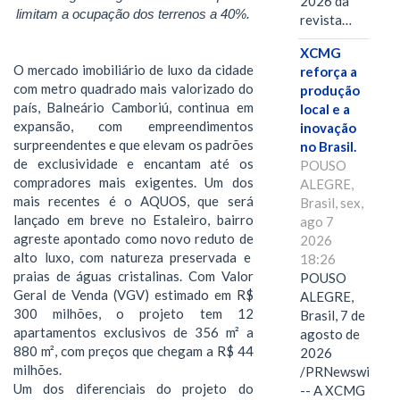
2026 da
limitam a ocupação dos terrenos a 40%.
revista…
XCMG
O mercado imobiliário de luxo da cidade
reforça a
com metro quadrado mais valorizado do
produção
país, Balneário Camboriú, continua em
local e a
expansão, com empreendimentos
inovação
surpreendentes e que elevam os padrões
no Brasil.
de exclusividade e encantam até os
POUSO
compradores mais exigentes. Um dos
ALEGRE,
mais recentes é o AQUOS, que será
Brasil, sex,
lançado em breve no Estaleiro, bairro
ago 7
agreste apontado como novo reduto de
2026
alto luxo, com natureza preservada e
18:26
praias de águas cristalinas. Com Valor
POUSO
Geral de Venda (VGV) estimado em R$
ALEGRE,
300 milhões, o projeto tem 12
Brasil, 7 de
apartamentos exclusivos de 356 m² a
agosto de
880 m², com preços que chegam a R$ 44
2026
milhões.
/PRNewswire/
Um dos diferenciais do projeto do
-- A XCMG