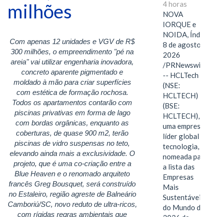
4 horas
milhões
NOVA
IORQUE e
NOIDA, Índia,
Com apenas 12 unidades e VGV de R$
8 de agosto de
300 milhões, o empreendimento "pé na
2026
areia" vai utilizar engenharia inovadora,
/PRNewswire/
concreto aparente pigmentado e
-- HCLTech
moldado à mão para criar superfícies
(NSE:
com estética de formação rochosa.
HCLTECH)
Todos os apartamentos contarão com
(BSE:
piscinas privativas em forma de lago
HCLTECH),
com bordas orgânicas, enquanto as
uma empresa
coberturas, de quase 900 m2, terão
líder global em
piscinas de vidro suspensas no teto,
tecnologia, foi
elevando ainda mais a exclusividade. O
nomeada para
projeto, que é uma co-criação entre a
a lista das
Blue Heaven e o renomado arquiteto
Empresas
francês Greg Bousquet, será construído
Mais
no Estaleiro, região agreste de Balneário
Sustentáveis
Camboriú/SC, novo reduto de ultra-ricos,
do Mundo de
com rígidas regras ambientais que