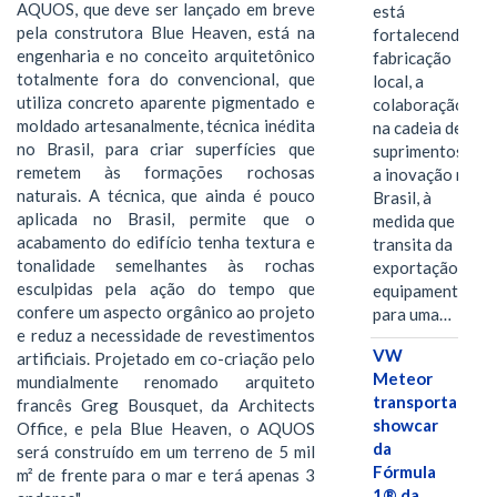
AQUOS, que deve ser lançado em breve
está
pela construtora Blue Heaven, está na
fortalecendo a
engenharia e no conceito arquitetônico
fabricação
totalmente fora do convencional, que
local, a
utiliza concreto aparente pigmentado e
colaboração
moldado artesanalmente, técnica inédita
na cadeia de
no Brasil, para criar superfícies que
suprimentos e
remetem às formações rochosas
a inovação no
naturais. A técnica, que ainda é pouco
Brasil, à
aplicada no Brasil, permite que o
medida que
acabamento do edifício tenha textura e
transita da
tonalidade semelhantes às rochas
exportação de
esculpidas pela ação do tempo que
equipamentos
confere um aspecto orgânico ao projeto
para uma…
e reduz a necessidade de revestimentos
VW
artificiais. Projetado em co-criação pelo
Meteor
mundialmente renomado arquiteto
transporta
francês Greg Bousquet, da Architects
showcar
Office, e pela Blue Heaven, o AQUOS
da
será construído em um terreno de 5 mil
Fórmula
m² de frente para o mar e terá apenas 3
1® da