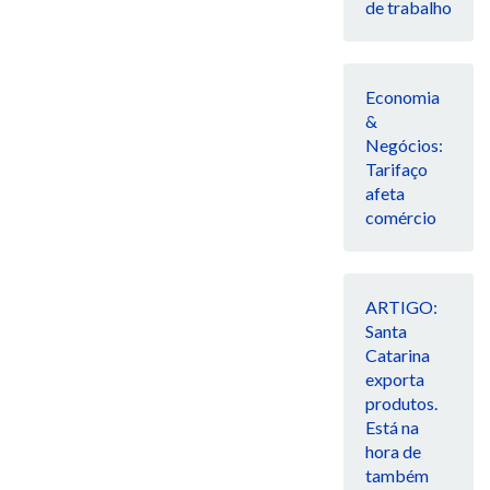
de trabalho
Economia
&
Negócios:
Tarifaço
afeta
comércio
ARTIGO:
Santa
Catarina
exporta
produtos.
Está na
hora de
também