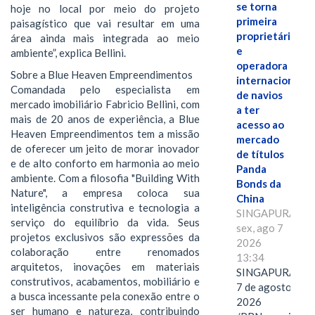
se torna
hoje no local por meio do projeto
primeira
paisagístico que vai resultar em uma
proprietária
área ainda mais integrada ao meio
e
ambiente”, explica Bellini.
operadora
Sobre a Blue Heaven Empreendimentos
internacional
Comandada pelo especialista em
de navios
mercado imobiliário Fabricio Bellini, com
a ter
mais de 20 anos de experiência, a Blue
acesso ao
Heaven Empreendimentos tem a missão
mercado
de oferecer um jeito de morar inovador
de títulos
e de alto conforto em harmonia ao meio
Panda
ambiente. Com a filosofia "Building With
Bonds da
Nature", a empresa coloca sua
China
inteligência construtiva e tecnologia a
SINGAPURA,
serviço do equilíbrio da vida. Seus
sex, ago 7
projetos exclusivos são expressões da
2026
colaboração entre renomados
13:34
arquitetos, inovações em materiais
SINGAPURA,
construtivos, acabamentos, mobiliário e
7 de agosto de
a busca incessante pela conexão entre o
2026
ser humano e natureza, contribuindo