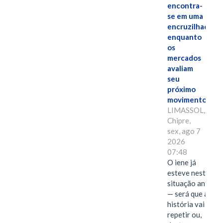
encontra-
se em uma
encruzilhada
enquanto
os
mercados
avaliam
seu
próximo
movimento.
LIMASSOL,
Chipre,
sex, ago 7
2026
07:48
O iene já
esteve nesta
situação antes
— será que a
história vai se
repetir ou,