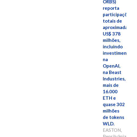
ORBS)
reporta
participações
totais de
aproximadamen
US$ 378
milhões,
incluindo
investimentos
na
OpenAI,
na Beast
Industries,
mais de
16.000
ETH e
quase 302
milhões
de tokens
WLD.
EASTON,
Pensilvânia,