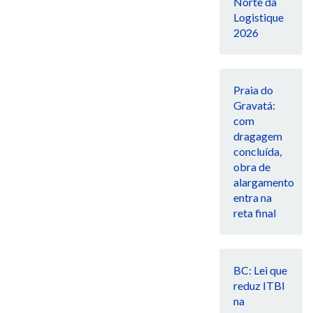
Norte da
Logistique
2026
Praia do
Gravatá:
com
dragagem
concluída,
obra de
alargamento
entra na
reta final
BC: Lei que
reduz ITBI
na