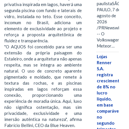
paulistaSÃO
privativa inspirada em lagos, haverá uma
PAULO, 7 de
segunda piscina com fundo e laterais de
agosto de
vidro, instalada no teto. Esse conceito,
2026
incomum no Brasil, adiciona um
/PRNewswire/
elemento de exclusividade ao projeto e
-- O
reforça a proposta arquitetônica de
Volkswagen
fluidez e transparência.
Meteor…
"O AQUOS foi concebido para ser uma
extensão da própria paisagem do
Lojas
Estaleiro, onde a arquitetura não apenas
Renner
respeita, mas se integra ao ambiente
S.A.
natural. O uso de concreto aparente
registra
pigmentado e moldado, que remete à
crescimento
textura das rochas, e as piscinas
de 8% no
inspiradas em lagos reforçam essa
lucro
conexão, proporcionando uma
líquido,
experiência de moradia única. Aqui, luxo
em base
não significa ostentação, mas sim
comparável,
privacidade, exclusividade e uma
no
imersão autêntica na natureza", afirma
segundo
Fabrício Bellini, CEO da Blue Heaven.