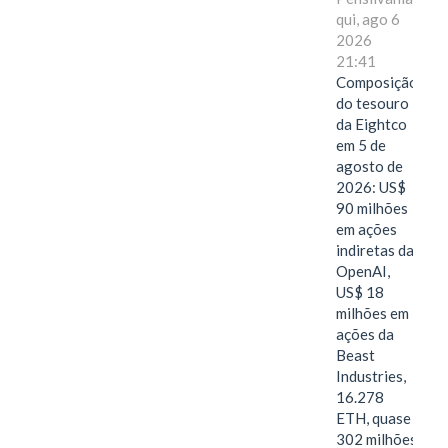
qui, ago 6
2026
21:41
Composição
do tesouro
da Eightco
em 5 de
agosto de
2026: US$
90 milhões
em ações
indiretas da
OpenAI,
US$ 18
milhões em
ações da
Beast
Industries,
16.278
ETH, quase
302 milhões