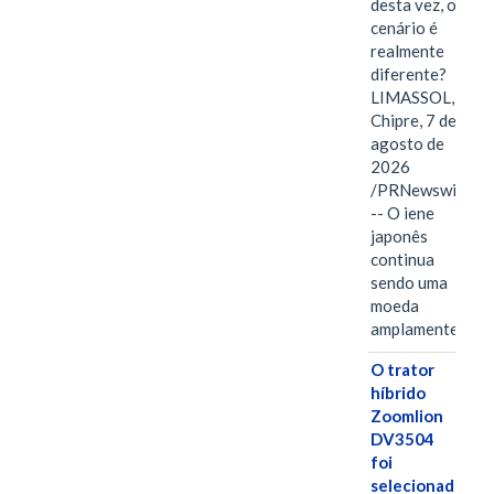
desta vez, o
cenário é
realmente
diferente?
LIMASSOL,
Chipre, 7 de
agosto de
2026
/PRNewswire/
-- O iene
japonês
continua
sendo uma
moeda
amplamente…
O trator
híbrido
Zoomlion
DV3504
foi
selecionado