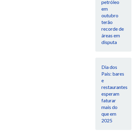
petróleo
em
outubro
terão
recorde de
áreas em
disputa
Dia dos
Pais: bares
e
restaurantes
esperam
faturar
mais do
que em
2025