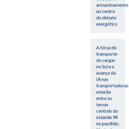
armazenamento
no centro
do debate
energético
A força do
transporte
de cargas
no Sul e o
avanço da
IA nas
transportadoras
estarão
entre os
temas
centrais do
estande 98
no pavilhão