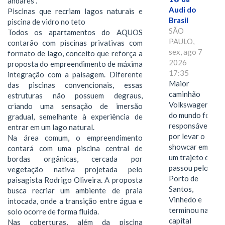
andares".
Audi do
Piscinas que recriam lagos naturais e
Brasil
piscina de vidro no teto
SÃO
Todos os apartamentos do AQUOS
PAULO,
contarão com piscinas privativas com
sex, ago 7
formato de lago, conceito que reforça a
2026
proposta do empreendimento de máxima
17:35
integração com a paisagem. Diferente
Maior
das piscinas convencionais, essas
caminhão
estruturas não possuem degraus,
Volkswagen
criando uma sensação de imersão
do mundo foi
gradual, semelhante à experiência de
responsável
entrar em um lago natural.
por levar o
Na área comum, o empreendimento
showcar em
contará com uma piscina central de
um trajeto que
bordas orgânicas, cercada por
passou pelo
vegetação nativa projetada pelo
Porto de
paisagista Rodrigo Oliveira. A proposta
Santos,
busca recriar um ambiente de praia
Vinhedo e
intocada, onde a transição entre água e
terminou na
solo ocorre de forma fluida.
capital
Nas coberturas, além da piscina