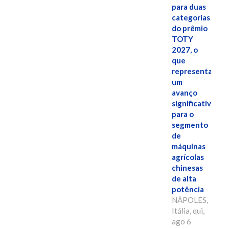
para duas
categorias
do prêmio
TOTY
2027, o
que
representa
um
avanço
significativo
para o
segmento
de
máquinas
agrícolas
chinesas
de alta
potência
NÁPOLES,
Itália, qui,
ago 6