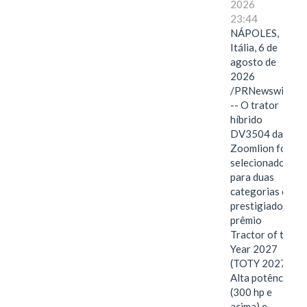
2026
23:44
NÁPOLES,
Itália, 6 de
agosto de
2026
/PRNewswire/
-- O trator
híbrido
DV3504 da
Zoomlion foi
selecionado
para duas
categorias do
prestigiado
prêmio
Tractor of the
Year 2027
(TOTY 2027:
Alta potência
(300 hp e
acima) e…