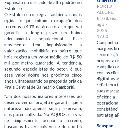
trimestre
Expansão do mercado de alto padrão no
PORTO
Estaleiro
ALEGRE,
O Estaleiro tem regras ambientais mais
Brasil, sex,
rígidas e que limitam a ocupação dos
ago 7
terrenos a 40% da área total, o que vai
2026
garantir a longo prazo um baixo
17:00
adensamento populacional. Esse
Companhia alcan
movimento tem impulsionado a
margens brutas
valorização imobiliária no bairro, que
recordes, fortal
hoje registra um valor médio de R$ 50
proposta omnica
mil por metro quadrado. A tendência,
e amplia conexã
segundo especialistas do setor, é que
com os clientes 
esse valor dobre nos próximos cinco
digital, avanços 
anos, ultrapassando os preços da orla da
refletem a força 
Praia Central de Balneário Camboriú.
suas marcas, a
"Um dos nossos maiores interesses ao
eficiência
desenvolver um projeto é garantir que a
operacional e a
natureza não apenas seja preservada,
consistência de 
mas potencializada. No AQUOS, em vez
estratégiaPOR
de simplesmente ocupar o terreno,
Seaspan
buscamos trazer mais verde do que há