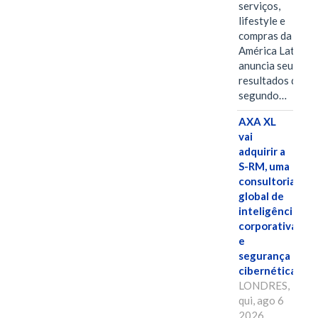
serviços,
lifestyle e
compras da
América Latina
anuncia seus
resultados do
segundo…
AXA XL
vai
adquirir a
S-RM, uma
consultoria
global de
inteligência
corporativa
e
segurança
cibernética
LONDRES,
qui, ago 6
2026