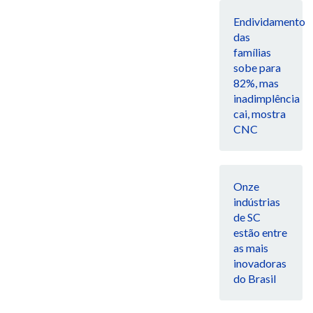
Endividamento
das
famílias
sobe para
82%, mas
inadimplência
cai, mostra
CNC
Onze
indústrias
de SC
estão entre
as mais
inovadoras
do Brasil