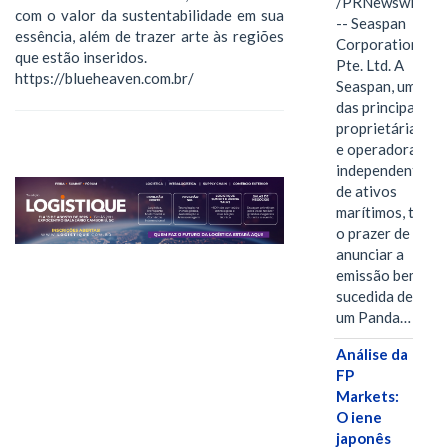
/PRNewswire/
com o valor da sustentabilidade em sua
-- Seaspan
essência, além de trazer arte às regiões
Corporation
que estão inseridos.
Pte. Ltd. A
https://blueheaven.com.br/
Seaspan, uma
das principais
proprietárias
e operadoras
independentes
de ativos
marítimos, tem
o prazer de
anunciar a
emissão bem-
sucedida de
um Panda…
Análise da
FP
Markets:
O iene
japonês