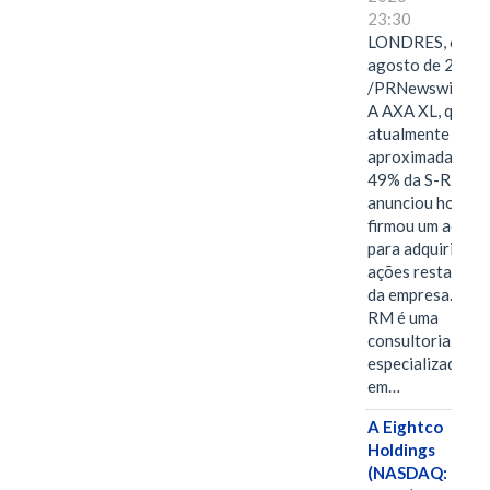
23:30
LONDRES, 6 de
agosto de 2026
/PRNewswire/ -
A AXA XL, que
atualmente deté
aproximadament
49% da S-RM,
anunciou hoje qu
firmou um acord
para adquirir as
ações restantes
da empresa. A S-
RM é uma
consultoria
especializada
em…
A Eightco
Holdings
(NASDAQ: