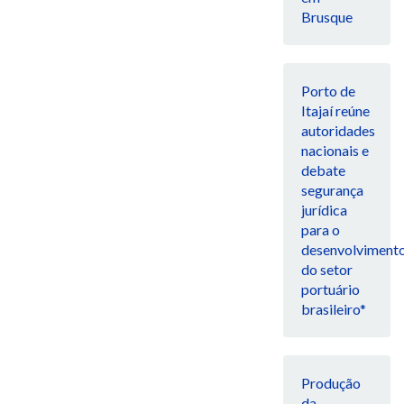
Brusque
Porto de
Itajaí reúne
autoridades
nacionais e
debate
segurança
jurídica
para o
desenvolviment
do setor
portuário
brasileiro*
Produção
da