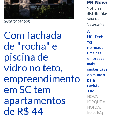
Notícias
distribuídas
pela PR
06/03/2025 09:25
Newswire
A
Com fachada
HCLTech
foi
de "rocha" e
nomeada
uma das
piscina de
empresas
mais
vidro no teto,
sustentáveis
do mundo
empreendimento
pela
revista
em SC tem
TIME.
NOVA
apartamentos
IORQUE e
NOIDA,
de R$ 44
Índia, hÃ¡