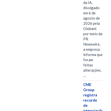
da IA,
divulgado
em 6 de
agosto de
2026 pela
Globant
por meio da
PR
Newswire,
a empresa
informa que
foram
feitas
alterações.
…
CME
Group
registra
recorde
de
negociações