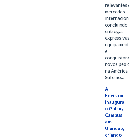
relevantes em
mercados
internacionais,
concluindo
entregas
expressivas de
equipamentos
e
conquistando
novos pedidos
na América do
Sul e no…
A
Envision
inaugura
o Galaxy
Campus
em
Ulanqab,
criando