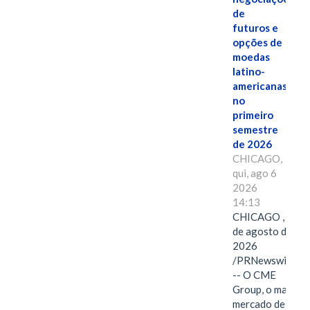
de
futuros e
opções de
moedas
latino-
americanas
no
primeiro
semestre
de 2026
CHICAGO,
qui, ago 6
2026
14:13
CHICAGO , 6
de agosto de
2026
/PRNewswire/
-- O CME
Group, o maior
mercado de