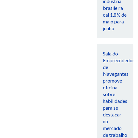
indústria
brasileira
cai 1,8% de
maio para
junho
Sala do
Empreendedor
de
Navegantes
promove
oficina
sobre
habilidades
para se
destacar
no
mercado
de trabalho