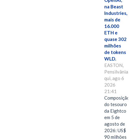
OpenAI,
na Beast
Industries,
mais de
16.000
ETH e
quase 302
milhões
de tokens
WLD.
EASTON,
Pensilvânia,
qui, ago 6
2026
21:41
Composição
do tesouro
da Eightco
em 5 de
agosto de
2026: US$
90 milhões