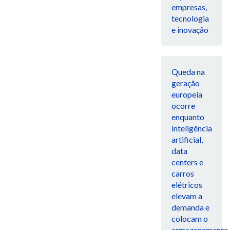
empresas,
tecnologia
e inovação
Queda na
geração
europeia
ocorre
enquanto
inteligência
artificial,
data
centers e
carros
elétricos
elevam a
demanda e
colocam o
armazenamento