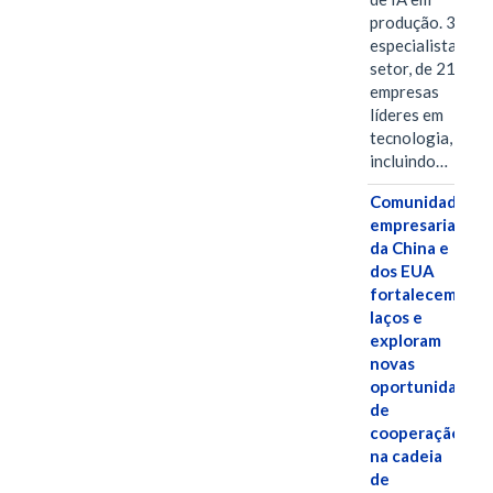
produção. 38
especialistas do
setor, de 21
empresas
líderes em
tecnologia,
incluindo…
Comunidades
empresariais
da China e
dos EUA
fortalecem
laços e
exploram
novas
oportunidades
de
cooperação
na cadeia
de