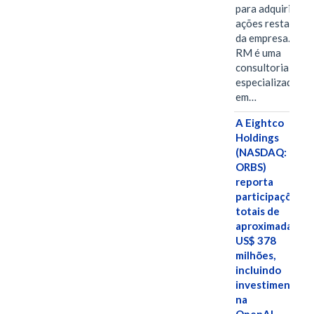
para adquirir as
ações restantes
da empresa. A S-
RM é uma
consultoria
especializada
em…
A Eightco
Holdings
(NASDAQ:
ORBS)
reporta
participações
totais de
aproximadamen
US$ 378
milhões,
incluindo
investimentos
na