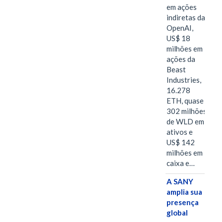
em ações
indiretas da
OpenAI,
US$ 18
milhões em
ações da
Beast
Industries,
16.278
ETH, quase
302 milhões
de WLD em
ativos e
US$ 142
milhões em
caixa e…
A SANY
amplia sua
presença
global