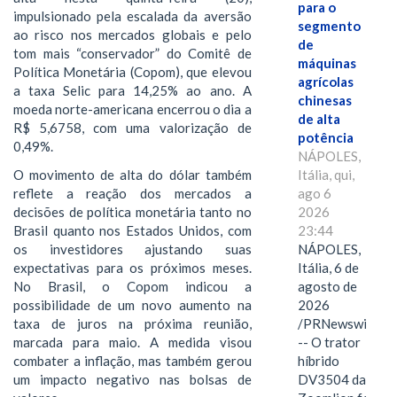
para o
impulsionado pela escalada da aversão
segmento
ao risco nos mercados globais e pelo
de
tom mais “conservador” do Comitê de
máquinas
Política Monetária (Copom), que elevou
agrícolas
a taxa Selic para 14,25% ao ano. A
chinesas
moeda norte-americana encerrou o dia a
de alta
R$ 5,6758, com uma valorização de
potência
0,49%.
NÁPOLES,
O movimento de alta do dólar também
Itália, qui,
reflete a reação dos mercados a
ago 6
decisões de política monetária tanto no
2026
Brasil quanto nos Estados Unidos, com
23:44
os investidores ajustando suas
NÁPOLES,
expectativas para os próximos meses.
Itália, 6 de
No Brasil, o Copom indicou a
agosto de
possibilidade de um novo aumento na
2026
taxa de juros na próxima reunião,
/PRNewswire/
marcada para maio. A medida visou
-- O trator
combater a inflação, mas também gerou
híbrido
um impacto negativo nas bolsas de
DV3504 da