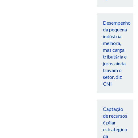
Desempenho
da pequena
indústria
melhora,
mas carga
tributária e
juros ainda
travam o
setor, diz
CNI
Captação
de recursos
é pilar
estratégico
da