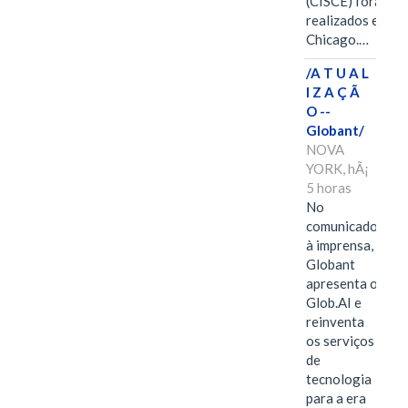
(CISCE) foram
realizados em
Chicago.…
/A T U A L
I Z A Ç Ã
O --
Globant/
NOVA
YORK, hÃ¡
5 horas
No
comunicado
à imprensa,
Globant
apresenta o
Glob.AI e
reinventa
os serviços
de
tecnologia
para a era