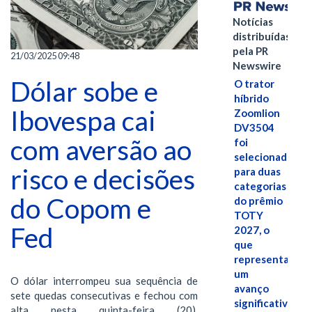
Notícias
distribuídas
pela PR
21/03/2025 09:48
Newswire
Dólar sobe e
O trator
híbrido
Ibovespa cai
Zoomlion
DV3504
com aversão ao
foi
selecionado
risco e decisões
para duas
categorias
do Copom e
do prêmio
TOTY
Fed
2027, o
que
representa
um
O dólar interrompeu sua sequência de
avanço
sete quedas consecutivas e fechou com
significativo
alta nesta quinta-feira (20),