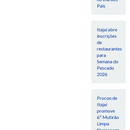
Pais
Itajaí abre
inscrições
de
restaurantes
para
Semana do
Pescado
2026
Procon de
Itajaí
promove
6º Mutirão
Limpa
Nome com