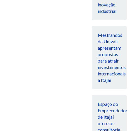
inovação
industrial
Mestrandos
da Univali
apresentam
propostas
para atrair
investimentos
internacionais
a Itajaí
Espaço do
Empreendedor
de Itajaí
oferece
consultoria