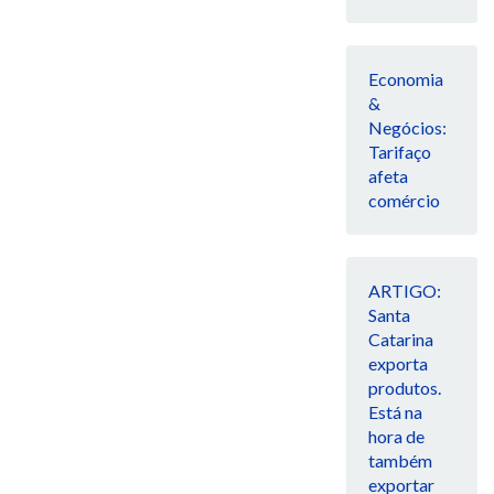
Economia
&
Negócios:
Tarifaço
afeta
comércio
ARTIGO:
Santa
Catarina
exporta
produtos.
Está na
hora de
também
exportar