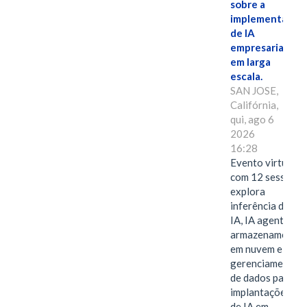
sobre a
implementação
de IA
empresarial
em larga
escala.
SAN JOSE,
Califórnia,
qui, ago 6
2026
16:28
Evento virtual
com 12 sessões
explora
inferência de
IA, IA agentiva,
armazenamento
em nuvem e
gerenciamento
de dados para
implantações
de IA em