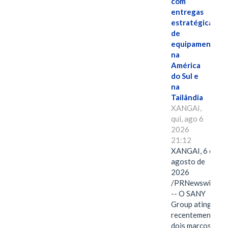
com
entregas
estratégicas
de
equipamentos
na
América
do Sul e
na
Tailândia
XANGAI,
qui, ago 6
2026
21:12
XANGAI, 6 de
agosto de
2026
/PRNewswire/
-- O SANY
Group atingiu
recentemente
dois marcos