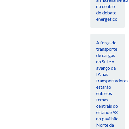
no centro
do debate
energético
A força do
transporte
de cargas
no Sul e o
avanço da
IA nas
transportadoras
estarão
entre os
temas
centrais do
estande 98
no pavilhão
Norte da