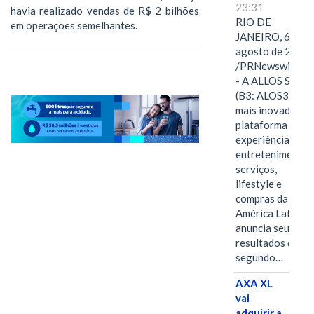
23:31
havia realizado vendas de R$ 2 bilhões
RIO DE
em operações semelhantes.
JANEIRO, 6 de
agosto de 2026
/PRNewswire/ -
- A ALLOS S.A.
(B3: ALOS3), a
mais inovadora
plataforma de
experiências,
entretenimento,
serviços,
lifestyle e
compras da
América Latina
anuncia seus
resultados do
segundo…
AXA XL
vai
adquirir a