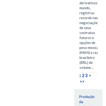
derivativos do
mundo,
registrou
recorde nas
negociações
de seus
contratos
futuros e
opções de
peso mexicano
(MXN) e real
brasileiro
(BRL) de
volume…
2
3
>
1
>>
Produção
da