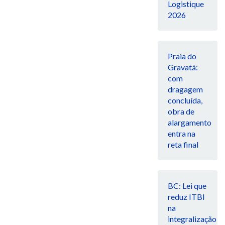
Logistique
2026
Praia do
Gravatá:
com
dragagem
concluída,
obra de
alargamento
entra na
reta final
BC: Lei que
reduz ITBI
na
integralização