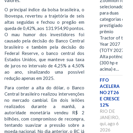
valores.
Zoomlion foi
selecionado
O principal índice da bolsa brasileira, o
para duas
Ibovespa, reverteu a trajetória de seis
categorias do
altas seguidas e fechou o pregão em
prestigiado
queda de 0,42%, aos 131.954,90 pontos.
prêmio
O mau humor dos investidores foi
Tractor of the
causado pela decisão do Banco Central
Year 2027
brasileiro e também pela decisão do
(TOTY 2027:
Federal Reserve, o banco central dos
Alta potência
Estados Unidos, que manteve sua taxa
(300 hp e
de juros no intervalo de 4,25% a 4,50%
acima) e…
ao ano, sinalizando uma possível
redução apenas em 2025.
FFO
ACELERA
Para conter a alta do dólar, o Banco
NO 2T26
Central brasileiro realizou intervenções
E CRESCE
no mercado cambial. Em dois leilões
12%
realizados durante a manhã, a
RIO DE
autoridade monetária vendeu R$ 2
JANEIRO,
bilhões, com compromisso de recompra,
qui, ago 6
tentando suavizar a pressão sobre a
2026
moeda nacional. No dia anterior, o BC já