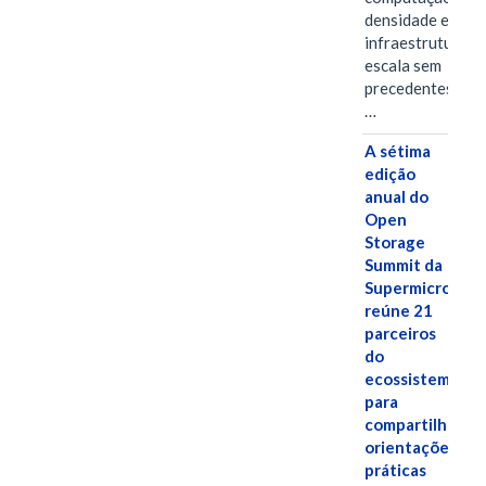
densidade em um
infraestrutura d
escala sem
precedentes.Ula
…
A sétima
edição
anual do
Open
Storage
Summit da
Supermicro
reúne 21
parceiros
do
ecossistema
para
compartilhar
orientações
práticas