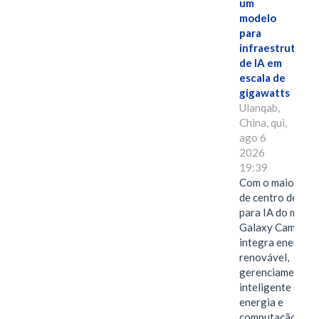
um
modelo
para
infraestrutura
de IA em
escala de
gigawatts
Ulanqab,
China, qui,
ago 6
2026
19:39
Com o maior edif
de centro de dad
para IA do mundo
Galaxy Campus
integra energia
renovável,
gerenciamento
inteligente de
energia e
computação de a