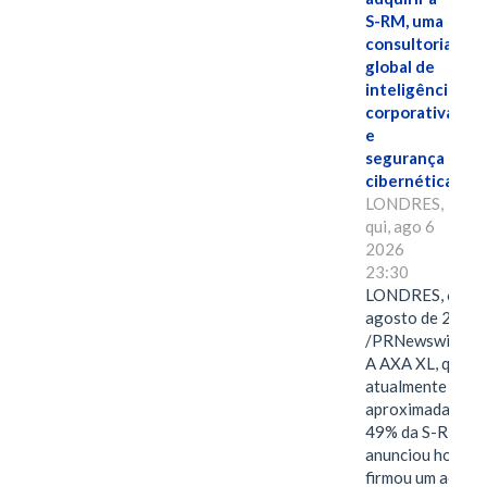
S-RM, uma
consultoria
global de
inteligência
corporativa
e
segurança
cibernética
LONDRES,
qui, ago 6
2026
23:30
LONDRES, 6 de
agosto de 2026
/PRNewswire/ -
A AXA XL, que
atualmente deté
aproximadament
49% da S-RM,
anunciou hoje qu
firmou um acord