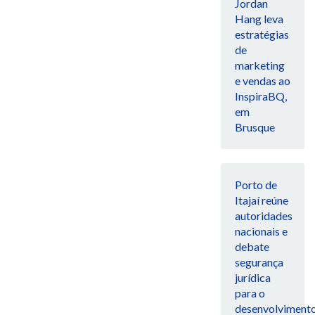
Jordan
Hang leva
estratégias
de
marketing
e vendas ao
InspiraBQ,
em
Brusque
Porto de
Itajaí reúne
autoridades
nacionais e
debate
segurança
jurídica
para o
desenvolviment