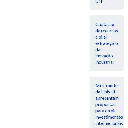
CNI
Captação
de recursos
é pilar
estratégico
da
inovação
industrial
Mestrandos
da Univali
apresentam
propostas
para atrair
investimentos
internacionais