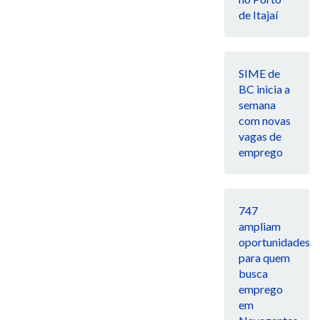
de Itajaí
SIME de
BC inicia a
semana
com novas
vagas de
emprego
747
ampliam
oportunidades
para quem
busca
emprego
em