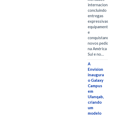
internacionais,
concluindo
entregas
expressivas de
equipamentos
e
conquistando
novos pedidos
na América do
Sul e no…
A
Envision
inaugura
o Galaxy
Campus
em
Ulanqab,
criando
um
modelo