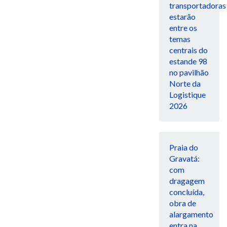
transportadoras
estarão
entre os
temas
centrais do
estande 98
no pavilhão
Norte da
Logistique
2026
Praia do
Gravatá:
com
dragagem
concluída,
obra de
alargamento
entra na