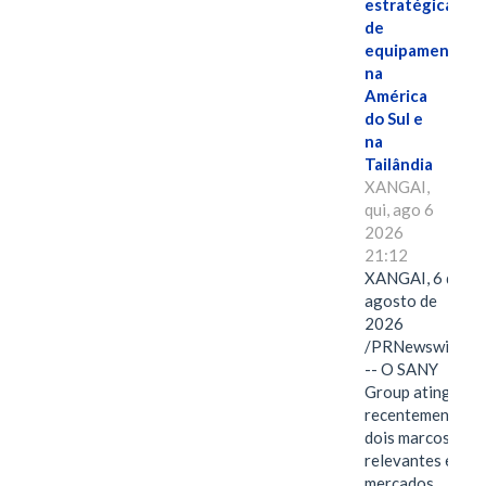
estratégicas
de
equipamentos
na
América
do Sul e
na
Tailândia
XANGAI,
qui, ago 6
2026
21:12
XANGAI, 6 de
agosto de
2026
/PRNewswire/
-- O SANY
Group atingiu
recentemente
dois marcos
relevantes em
mercados