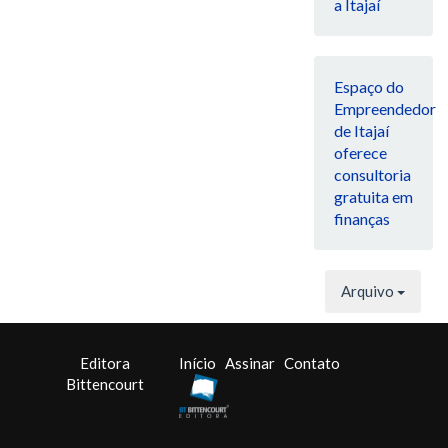
a Itajaí
Espaço do
Empreendedor
de Itajaí
oferece
consultoria
gratuita em
finanças
Arquivo
Editora
Início
Assinar
Contato
Bittencourt