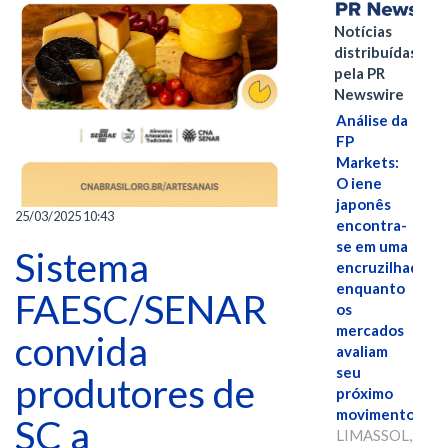
Notícias
distribuídas
pela PR
Newswire
Análise da
FP
Markets:
O iene
japonês
25/03/2025 10:43
encontra-
se em uma
Sistema
encruzilhada
enquanto
FAESC/SENAR
os
mercados
convida
avaliam
seu
produtores de
próximo
movimento.
SC a
LIMASSOL,