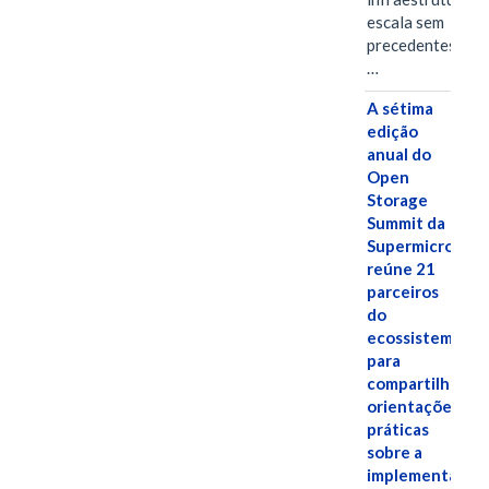
escala sem
precedentes.Ula
…
A sétima
edição
anual do
Open
Storage
Summit da
Supermicro
reúne 21
parceiros
do
ecossistema
para
compartilhar
orientações
práticas
sobre a
implementação