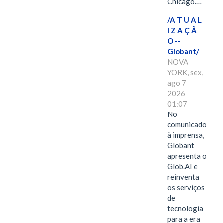
Chicago.…
/A T U A L
I Z A Ç Ã
O --
Globant/
NOVA
YORK, sex,
ago 7
2026
01:07
No
comunicado
à imprensa,
Globant
apresenta o
Glob.AI e
reinventa
os serviços
de
tecnologia
para a era