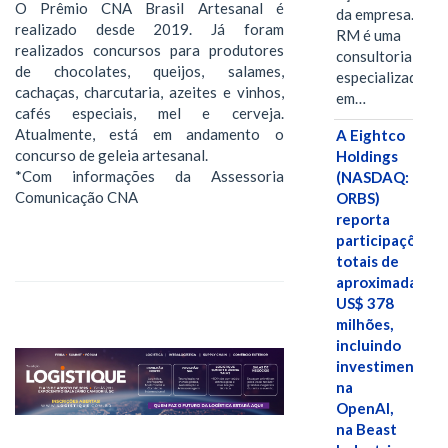
O Prêmio CNA Brasil Artesanal é
da empresa. A S-
realizado desde 2019. Já foram
RM é uma
realizados concursos para produtores
consultoria
de chocolates, queijos, salames,
especializada
cachaças, charcutaria, azeites e vinhos,
em…
cafés especiais, mel e cerveja.
Atualmente, está em andamento o
A Eightco
concurso de geleia artesanal.
Holdings
*Com informações da Assessoria
(NASDAQ:
Comunicação CNA
ORBS)
reporta
participações
totais de
aproximadamen
US$ 378
milhões,
incluindo
investimentos
na
OpenAI,
na Beast