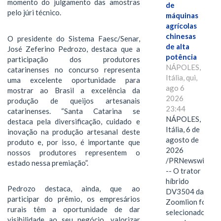
momento do julgamento das amostras
de
pelo júri técnico.
máquinas
agrícolas
chinesas
O presidente do Sistema Faesc/Senar,
de alta
José Zeferino Pedrozo, destaca que a
potência
participação dos produtores
NÁPOLES,
catarinenses no concurso representa
Itália, qui,
uma excelente oportunidade para
ago 6
mostrar ao Brasil a excelência da
2026
produção de queijos artesanais
23:44
catarinenses. “Santa Catarina se
NÁPOLES,
destaca pela diversificação, cuidado e
Itália, 6 de
inovação na produção artesanal deste
agosto de
produto e, por isso, é importante que
2026
nossos produtores representem o
/PRNewswire/
estado nessa premiação”.
-- O trator
híbrido
Pedrozo destaca, ainda, que ao
DV3504 da
participar do prêmio, os empresários
Zoomlion foi
rurais têm a oportunidade de dar
selecionado
visibilidade ao seu negócio, valorizar