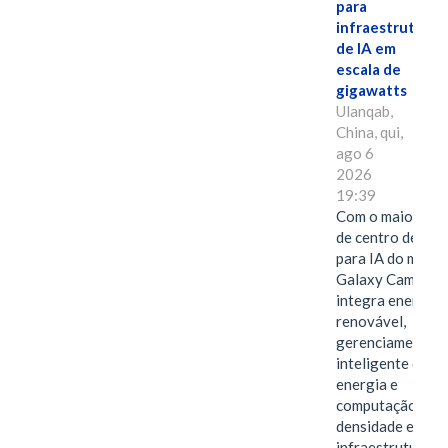
para
infraestrutura
de IA em
escala de
gigawatts
Ulanqab,
China, qui,
ago 6
2026
19:39
Com o maior edif
de centro de dad
para IA do mundo
Galaxy Campus
integra energia
renovável,
gerenciamento
inteligente de
energia e
computação de a
densidade em um
infraestrutura d