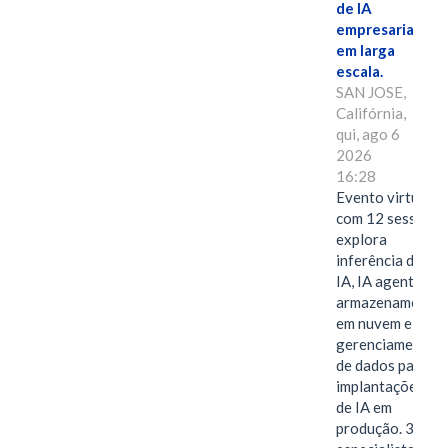
de IA
empresarial
em larga
escala.
SAN JOSE,
Califórnia,
qui, ago 6
2026
16:28
Evento virtual
com 12 sessões
explora
inferência de
IA, IA agentiva,
armazenamento
em nuvem e
gerenciamento
de dados para
implantações
de IA em
produção. 38