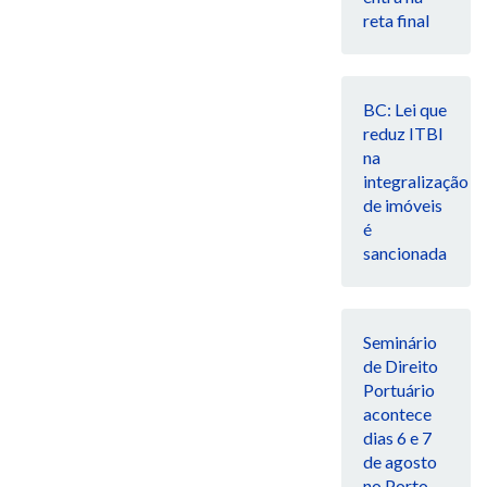
reta final
BC: Lei que
reduz ITBI
na
integralização
de imóveis
é
sancionada
Seminário
de Direito
Portuário
acontece
dias 6 e 7
de agosto
no Porto