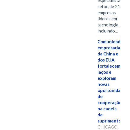
especialistas do
setor, de 21
empresas
líderes em
tecnologia,
incluindo…
Comunidades
empresariais
da China e
dos EUA
fortalecem
laços e
exploram
novas
oportunidades
de
cooperação
na cadeia
de
suprimentos.
CHICAGO,