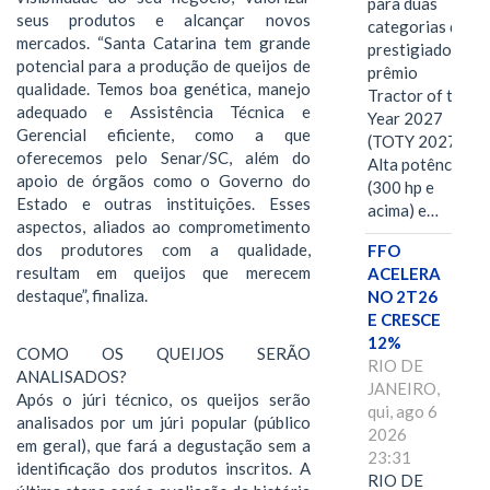
para duas
seus produtos e alcançar novos
categorias do
mercados. “Santa Catarina tem grande
prestigiado
potencial para a produção de queijos de
prêmio
qualidade. Temos boa genética, manejo
Tractor of the
adequado e Assistência Técnica e
Year 2027
Gerencial eficiente, como a que
(TOTY 2027:
oferecemos pelo Senar/SC, além do
Alta potência
apoio de órgãos como o Governo do
(300 hp e
Estado e outras instituições. Esses
acima) e…
aspectos, aliados ao comprometimento
dos produtores com a qualidade,
FFO
resultam em queijos que merecem
ACELERA
destaque”, finaliza.
NO 2T26
E CRESCE
12%
COMO OS QUEIJOS SERÃO
RIO DE
ANALISADOS?
JANEIRO,
Após o júri técnico, os queijos serão
qui, ago 6
analisados por um júri popular (público
2026
em geral), que fará a degustação sem a
23:31
identificação dos produtos inscritos. A
RIO DE