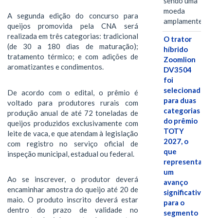
sendo uma
moeda
A segunda edição do concurso para
amplamente…
queijos promovida pela CNA será
realizada em três categorias: tradicional
O trator
(de 30 a 180 dias de maturação);
híbrido
tratamento térmico; e com adições de
Zoomlion
aromatizantes e condimentos.
DV3504
foi
selecionado
De acordo com o edital, o prêmio é
para duas
voltado para produtores rurais com
categorias
produção anual de até 72 toneladas de
do prêmio
queijos produzidos exclusivamente com
TOTY
leite de vaca, e que atendam à legislação
2027, o
com registro no serviço oficial de
que
inspeção municipal, estadual ou federal.
representa
um
Ao se inscrever, o produtor deverá
avanço
encaminhar amostra do queijo até 20 de
significativo
maio. O produto inscrito deverá estar
para o
dentro do prazo de validade no
segmento