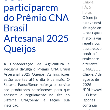
Chipre,
participarem
hÃ¡ 5
horas
do Prêmio CNA
O iene já
esteve nesta
Brasil
situação antes
— será que a
Artesanal 2025
história vai se
repetir ou,
Queijos
desta vez, o
cenário é
realmente
A Confederação da Agricultura e
diferente?
Pecuária divulga o Prêmio CNA Brasil
LIMASSOL,
Artesanal 2025 Queijos. As inscrições
Chipre, 7 de
estão abertas até o dia 6 de maio. O
agosto de
Sistema Faesc/Senar reforça o convite
2026
aos produtores catarinenses para que
/PRNewswire/
acessem o regulamento no site do
-- O iene
Sistema CNA/Senar e façam sua
japonês
inscrição.
continua