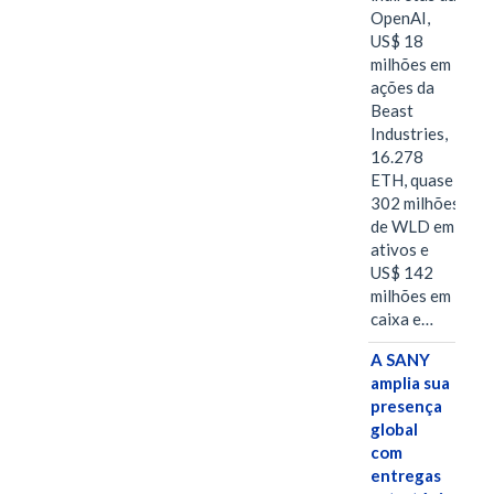
OpenAI,
US$ 18
milhões em
ações da
Beast
Industries,
16.278
ETH, quase
302 milhões
de WLD em
ativos e
US$ 142
milhões em
caixa e…
A SANY
amplia sua
presença
global
com
entregas