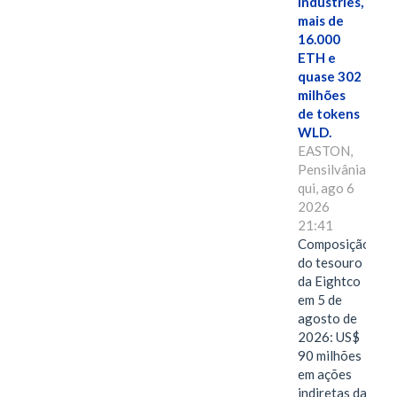
Industries,
mais de
16.000
ETH e
quase 302
milhões
de tokens
WLD.
EASTON,
Pensilvânia,
qui, ago 6
2026
21:41
Composição
do tesouro
da Eightco
em 5 de
agosto de
2026: US$
90 milhões
em ações
indiretas da