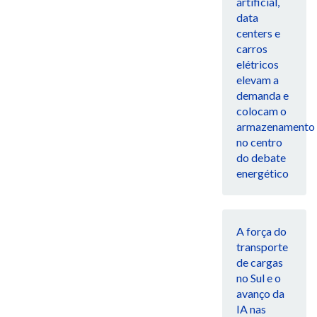
artificial,
data
centers e
carros
elétricos
elevam a
demanda e
colocam o
armazenamento
no centro
do debate
energético
A força do
transporte
de cargas
no Sul e o
avanço da
IA nas