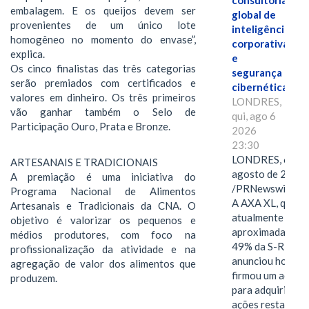
consultoria
embalagem. E os queijos devem ser
global de
provenientes de um único lote
inteligência
homogêneo no momento do envase”,
corporativa
explica.
e
Os cinco finalistas das três categorias
segurança
serão premiados com certificados e
cibernética
valores em dinheiro. Os três primeiros
LONDRES,
vão ganhar também o Selo de
qui, ago 6
Participação Ouro, Prata e Bronze.
2026
23:30
LONDRES, 6 de
ARTESANAIS E TRADICIONAIS
agosto de 2026
A premiação é uma iniciativa do
/PRNewswire/ -
Programa Nacional de Alimentos
A AXA XL, que
Artesanais e Tradicionais da CNA. O
atualmente deté
objetivo é valorizar os pequenos e
aproximadament
médios produtores, com foco na
49% da S-RM,
profissionalização da atividade e na
anunciou hoje qu
agregação de valor dos alimentos que
firmou um acord
produzem.
para adquirir as
ações restantes