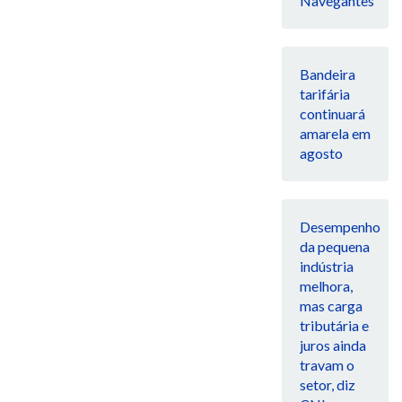
Navegantes
Bandeira
tarifária
continuará
amarela em
agosto
Desempenho
da pequena
indústria
melhora,
mas carga
tributária e
juros ainda
travam o
setor, diz