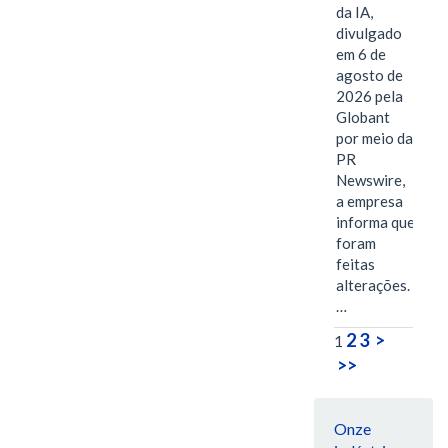
da IA,
divulgado
em 6 de
agosto de
2026 pela
Globant
por meio da
PR
Newswire,
a empresa
informa que
foram
feitas
alterações.
…
2
3
>
1
>>
Onze