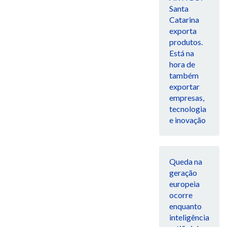
Santa
Catarina
exporta
produtos.
Está na
hora de
também
exportar
empresas,
tecnologia
e inovação
Queda na
geração
europeia
ocorre
enquanto
inteligência