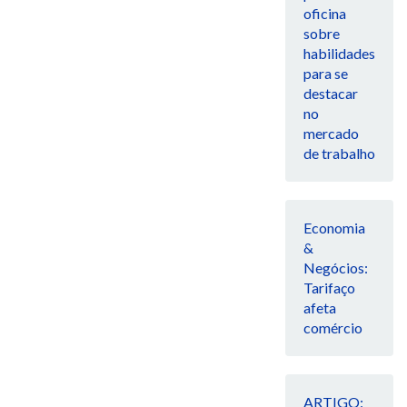
oficina
sobre
habilidades
para se
destacar
no
mercado
de trabalho
Economia
&
Negócios:
Tarifaço
afeta
comércio
ARTIGO: