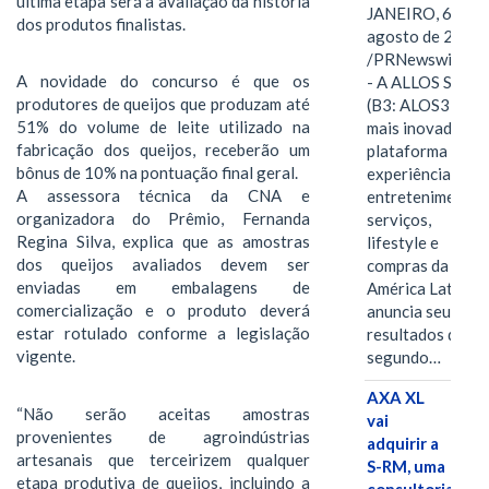
última etapa será a avaliação da história
JANEIRO, 6 de
dos produtos finalistas.
agosto de 2026
/PRNewswire/ -
A novidade do concurso é que os
- A ALLOS S.A.
produtores de queijos que produzam até
(B3: ALOS3), a
51% do volume de leite utilizado na
mais inovadora
fabricação dos queijos, receberão um
plataforma de
bônus de 10% na pontuação final geral.
experiências,
A assessora técnica da CNA e
entretenimento,
organizadora do Prêmio, Fernanda
serviços,
Regina Silva, explica que as amostras
lifestyle e
dos queijos avaliados devem ser
compras da
enviadas em embalagens de
América Latina
comercialização e o produto deverá
anuncia seus
estar rotulado conforme a legislação
resultados do
vigente.
segundo…
AXA XL
“Não serão aceitas amostras
vai
provenientes de agroindústrias
adquirir a
artesanais que terceirizem qualquer
S-RM, uma
etapa produtiva de queijos, incluindo a