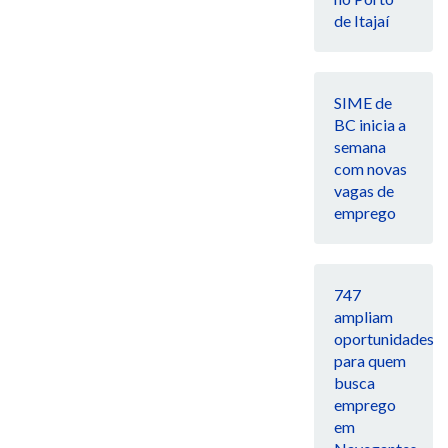
de Itajaí
SIME de
BC inicia a
semana
com novas
vagas de
emprego
747
ampliam
oportunidades
para quem
busca
emprego
em