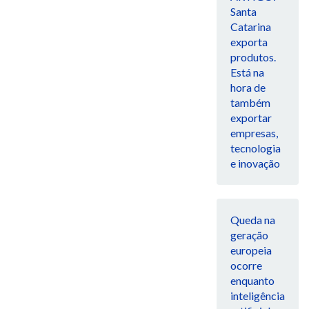
Santa
Catarina
exporta
produtos.
Está na
hora de
também
exportar
empresas,
tecnologia
e inovação
Queda na
geração
europeia
ocorre
enquanto
inteligência