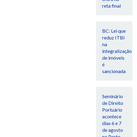
reta final
BC: Lei que
reduz ITBI
na
integralização
de imóveis
é
sancionada
Seminário
de Direito
Portuário
acontece
dias 6 e 7
de agosto
no Porto