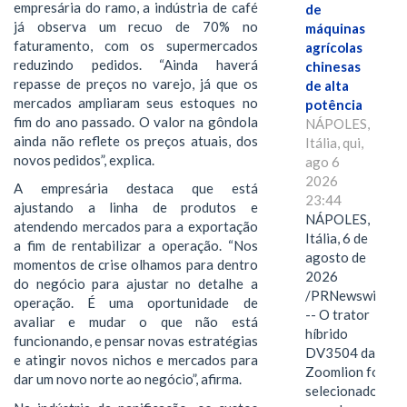
empresária do ramo, a indústria de café
de
já observa um recuo de 70% no
máquinas
faturamento, com os supermercados
agrícolas
reduzindo pedidos. “Ainda haverá
chinesas
repasse de preços no varejo, já que os
de alta
mercados ampliaram seus estoques no
potência
fim do ano passado. O valor na gôndola
NÁPOLES,
ainda não reflete os preços atuais, dos
Itália, qui,
novos pedidos”, explica.
ago 6
2026
A empresária destaca que está
23:44
ajustando a linha de produtos e
NÁPOLES,
atendendo mercados para a exportação
Itália, 6 de
a fim de rentabilizar a operação. “Nos
agosto de
momentos de crise olhamos para dentro
2026
do negócio para ajustar no detalhe a
/PRNewswire/
operação. É uma oportunidade de
-- O trator
avaliar e mudar o que não está
híbrido
funcionando, e pensar novas estratégias
DV3504 da
e atingir novos nichos e mercados para
Zoomlion foi
dar um novo norte ao negócio”, afirma.
selecionado