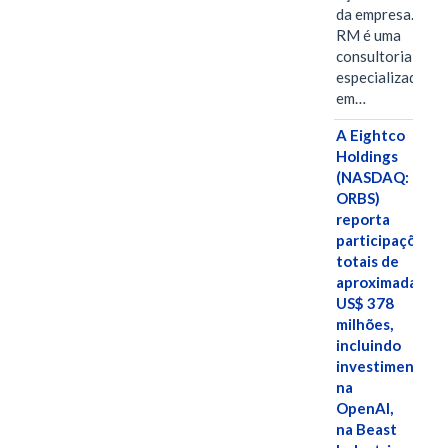
da empresa. A S-
RM é uma
consultoria
especializada
em…
A Eightco
Holdings
(NASDAQ:
ORBS)
reporta
participações
totais de
aproximadamen
US$ 378
milhões,
incluindo
investimentos
na
OpenAI,
na Beast