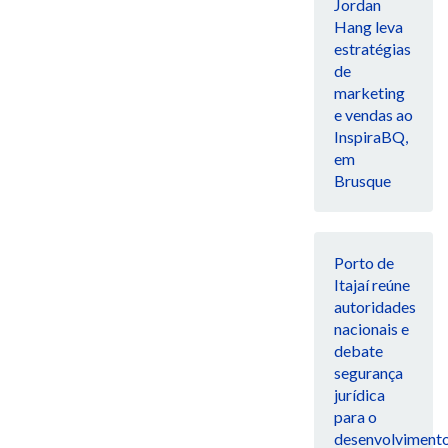
Jordan
Hang leva
estratégias
de
marketing
e vendas ao
InspiraBQ,
em
Brusque
Porto de
Itajaí reúne
autoridades
nacionais e
debate
segurança
jurídica
para o
desenvolviment