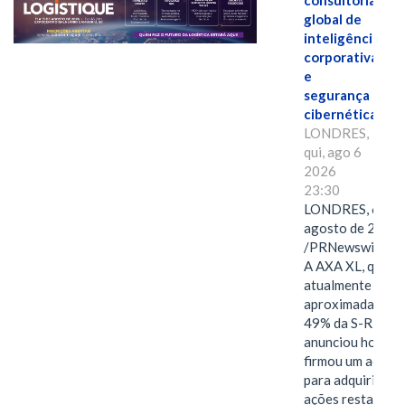
consultoria
global de
inteligência
corporativa
e
segurança
cibernética
LONDRES,
qui, ago 6
2026
23:30
LONDRES, 6 de
agosto de 2026
/PRNewswire/ -
A AXA XL, que
atualmente deté
aproximadament
49% da S-RM,
anunciou hoje qu
firmou um acord
para adquirir as
ações restantes