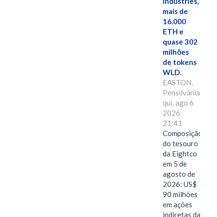
Industries,
mais de
16.000
ETH e
quase 302
milhões
de tokens
WLD.
EASTON,
Pensilvânia,
qui, ago 6
2026
21:41
Composição
do tesouro
da Eightco
em 5 de
agosto de
2026: US$
90 milhões
em ações
indiretas da