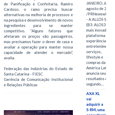
JANEIRO, 6 de
de Panificação e Confeitaria, Ramiro
agosto de 2026
Cardoso, o ramo precisa buscar
/PRNewswire/ -
alternativas na melhoria de processos e
- A ALLOS S.A.
na pesquisa e desenvolvimento de novos
(B3: ALOS3), a
ingredientes para se manter
mais inovadora
competitivo. “Alguns fatores que
plataforma de
afetaram os preços são passageiros,
experiências,
mas precisamos fazer o dever de casa e
entretenimento,
avaliar a operação para manter nossa
serviços,
capacidade de atender o mercado”,
lifestyle e
avalia.
compras da
América Latina
Federação das Indústrias do Estado de
anuncia seus
Santa Catarina - FIESC
resultados do
Gerência de Comunicação Institucional
segundo…
e Relações Públicas
AXA XL
vai
adquirir a
S-RM, uma