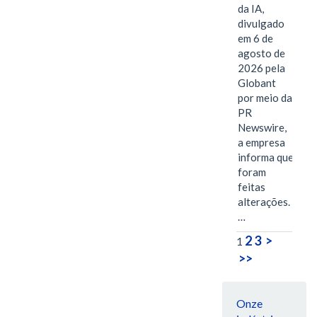
da IA,
divulgado
em 6 de
agosto de
2026 pela
Globant
por meio da
PR
Newswire,
a empresa
informa que
foram
feitas
alterações.
…
2
3
>
1
>>
Onze