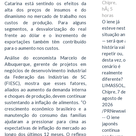
Chipre,
Catarina está sentindo os efeitos da
hÃ¡ 5
alta dos preços de insumos e do
horas
dinamismo no mercado de trabalho nos
O iene já
custos de produção. Para alguns
esteve nesta
segmentos, a desvalorização do real
situação antes
frente ao dólar e o incremento de
— será que a
exportações também têm contribuído
história vai se
para o aumento nos custos.
repetir ou,
Análise do economista Marcelo de
desta vez, o
Albuquerque, gerente de projetos em
cenário é
negócios de desenvolvimento industrial
realmente
da Federação das Indústrias de SC
diferente?
(FIESC), mostra que esses fatores,
LIMASSOL,
aliados ao aumento da demanda interna
Chipre, 7 de
e choques de produção, devem continuar
agosto de
sustentando a inflação de alimentos. “O
2026
crescimento econômico brasileiro e a
/PRNewswire/
manutenção do consumo das famílias
-- O iene
ajudaram a pressionar para cima as
japonês
expectativas de inflação do mercado ao
continua
longo dos últimos 12 meses. O reflexo