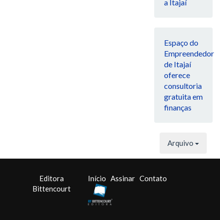
a Itajaí
Espaço do
Empreendedor
de Itajaí
oferece
consultoria
gratuita em
finanças
Arquivo
Editora
Início
Assinar
Contato
Bittencourt