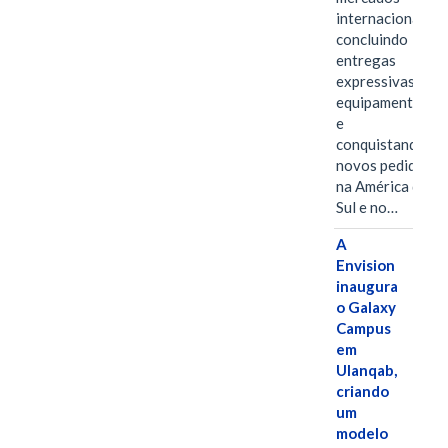
internacionais,
concluindo
entregas
expressivas de
equipamentos
e
conquistando
novos pedidos
na América do
Sul e no…
A
Envision
inaugura
o Galaxy
Campus
em
Ulanqab,
criando
um
modelo