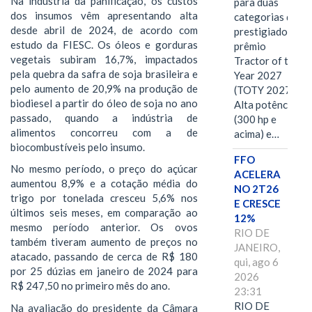
Na indústria da panificação, os custos
para duas
dos insumos vêm apresentando alta
categorias do
desde abril de 2024, de acordo com
prestigiado
estudo da FIESC. Os óleos e gorduras
prêmio
vegetais subiram 16,7%, impactados
Tractor of the
pela quebra da safra de soja brasileira e
Year 2027
pelo aumento de 20,9% na produção de
(TOTY 2027:
biodiesel a partir do óleo de soja no ano
Alta potência
passado, quando a indústria de
(300 hp e
alimentos concorreu com a de
acima) e…
biocombustíveis pelo insumo.
FFO
No mesmo período, o preço do açúcar
ACELERA
aumentou 8,9% e a cotação média do
NO 2T26
trigo por tonelada cresceu 5,6% nos
E CRESCE
últimos seis meses, em comparação ao
12%
mesmo período anterior. Os ovos
RIO DE
também tiveram aumento de preços no
JANEIRO,
atacado, passando de cerca de R$ 180
qui, ago 6
por 25 dúzias em janeiro de 2024 para
2026
R$ 247,50 no primeiro mês do ano.
23:31
RIO DE
Na avaliação do presidente da Câmara