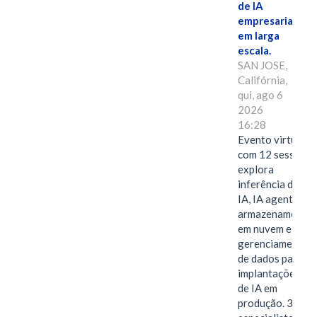
de IA
empresarial
em larga
escala.
SAN JOSE,
Califórnia,
qui, ago 6
2026
16:28
Evento virtual
com 12 sessões
explora
inferência de
IA, IA agentiva,
armazenamento
em nuvem e
gerenciamento
de dados para
implantações
de IA em
produção. 38