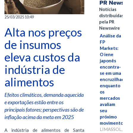
Notícias
distribuídas
25/03/2025 10:49
pela PR
Alta nos preços
Newswire
Análise da
de insumos
FP
Markets:
eleva custos da
O iene
japonês
indústria de
encontra-
se em uma
alimentos
encruzilhada
enquanto
os
Efeitos climáticos, demanda aquecida
mercados
e exportações estão entre os
avaliam
principais fatores; perspectivas são de
seu
inflação acima da meta em 2025
próximo
movimento.
LIMASSOL,
A indústria de alimentos de Santa