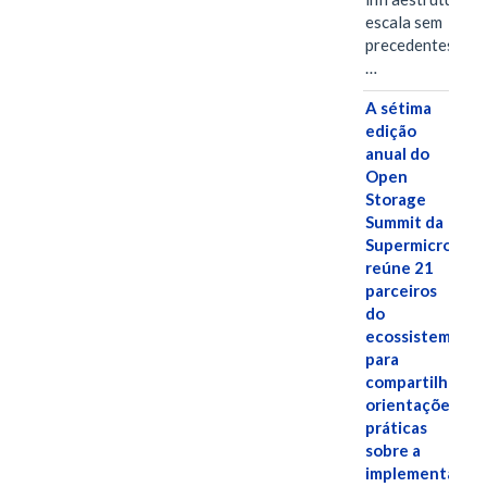
escala sem
precedentes.Ula
…
A sétima
edição
anual do
Open
Storage
Summit da
Supermicro
reúne 21
parceiros
do
ecossistema
para
compartilhar
orientações
práticas
sobre a
implementação