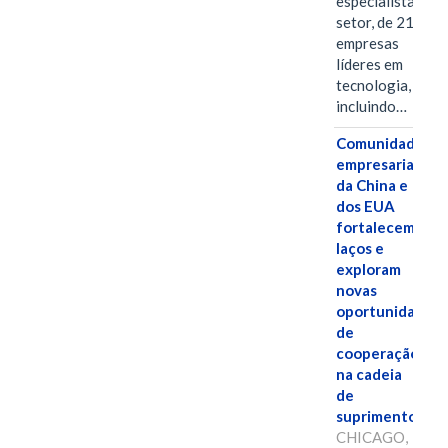
especialistas do
setor, de 21
empresas
líderes em
tecnologia,
incluindo…
Comunidades
empresariais
da China e
dos EUA
fortalecem
laços e
exploram
novas
oportunidades
de
cooperação
na cadeia
de
suprimentos.
CHICAGO,