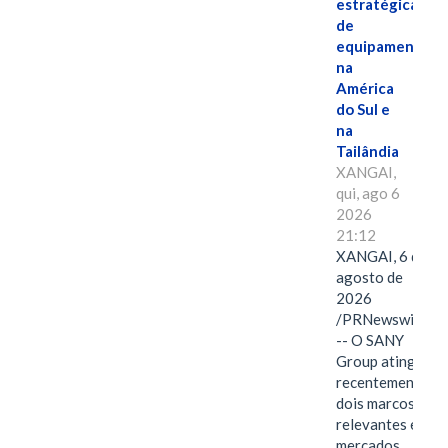
estratégicas
de
equipamentos
na
América
do Sul e
na
Tailândia
XANGAI,
qui, ago 6
2026
21:12
XANGAI, 6 de
agosto de
2026
/PRNewswire/
-- O SANY
Group atingiu
recentemente
dois marcos
relevantes em
mercados