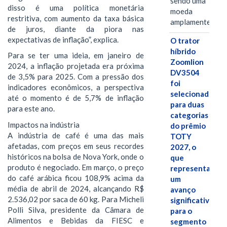
sendo uma
disso é uma política monetária
moeda
restritiva, com aumento da taxa básica
amplamente…
de juros, diante da piora nas
expectativas de inflação”, explica.
O trator
híbrido
Para se ter uma ideia, em janeiro de
Zoomlion
2024, a inflação projetada era próxima
DV3504
de 3,5% para 2025. Com a pressão dos
foi
indicadores econômicos, a perspectiva
selecionado
até o momento é de 5,7% de inflação
para duas
para este ano.
categorias
Impactos na indústria
do prêmio
A indústria de café é uma das mais
TOTY
afetadas, com preços em seus recordes
2027, o
históricos na bolsa de Nova York, onde o
que
produto é negociado. Em março, o preço
representa
do café arábica ficou 108,9% acima da
um
média de abril de 2024, alcançando R$
avanço
2.536,02 por saca de 60 kg. Para Micheli
significativo
Polli Silva, presidente da Câmara de
para o
Alimentos e Bebidas da FIESC e
segmento