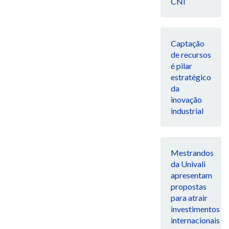
CNI
Captação
de recursos
é pilar
estratégico
da
inovação
industrial
Mestrandos
da Univali
apresentam
propostas
para atrair
investimentos
internacionais