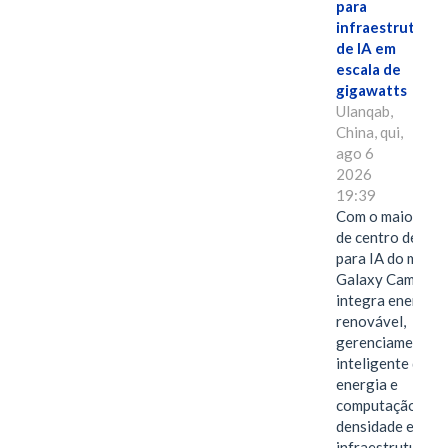
para
infraestrutura
de IA em
escala de
gigawatts
Ulanqab,
China, qui,
ago 6
2026
19:39
Com o maior edif
de centro de dad
para IA do mundo
Galaxy Campus
integra energia
renovável,
gerenciamento
inteligente de
energia e
computação de a
densidade em um
infraestrutura d