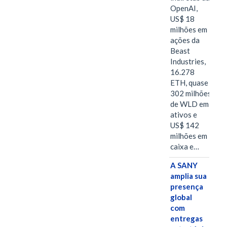
OpenAI,
US$ 18
milhões em
ações da
Beast
Industries,
16.278
ETH, quase
302 milhões
de WLD em
ativos e
US$ 142
milhões em
caixa e…
A SANY
amplia sua
presença
global
com
entregas