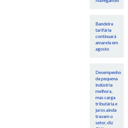
Navegantes
Bandeira
tarifária
continuará
amarela em
agosto
Desempenho
da pequena
indústria
melhora,
mas carga
tributária e
juros ainda
travam o
setor, diz