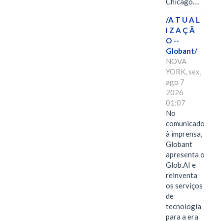
Chicago.…
/A T U A L
I Z A Ç Ã
O --
Globant/
NOVA
YORK, sex,
ago 7
2026
01:07
No
comunicado
à imprensa,
Globant
apresenta o
Glob.AI e
reinventa
os serviços
de
tecnologia
para a era