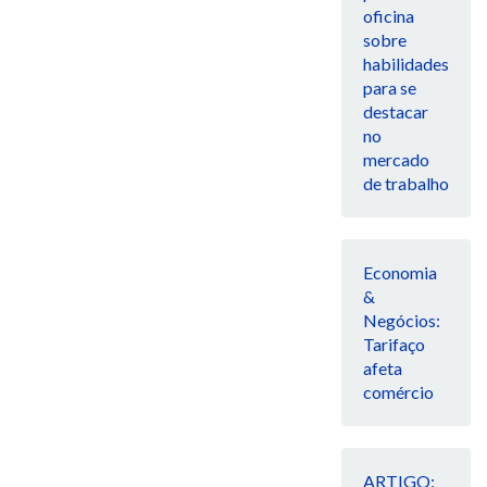
oficina
sobre
habilidades
para se
destacar
no
mercado
de trabalho
Economia
&
Negócios:
Tarifaço
afeta
comércio
ARTIGO: