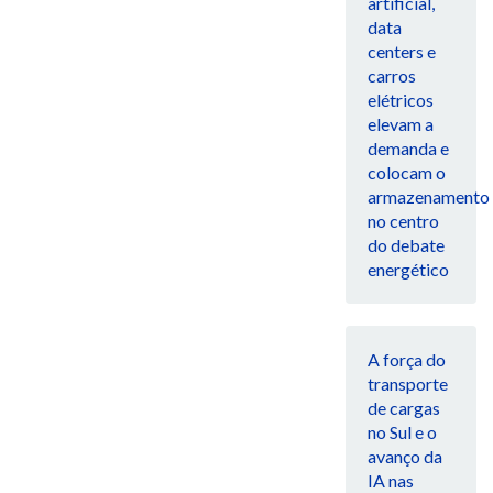
artificial,
data
centers e
carros
elétricos
elevam a
demanda e
colocam o
armazenamento
no centro
do debate
energético
A força do
transporte
de cargas
no Sul e o
avanço da
IA nas