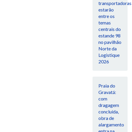
transportadoras
estarão
entre os
temas
centrais do
estande 98
no pavilhão
Norte da
Logistique
2026
Praia do
Gravatá:
com
dragagem
concluída,
obra de
alargamento
entra na