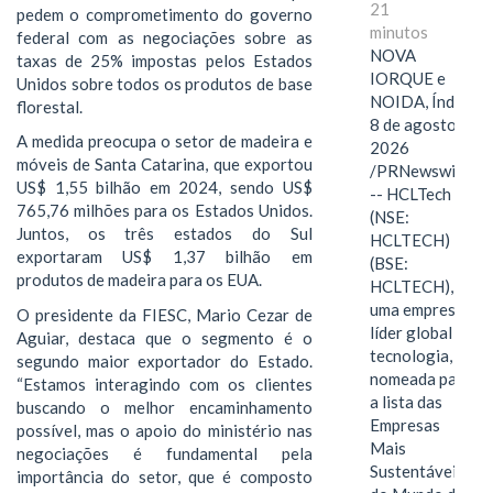
21
pedem o comprometimento do governo
minutos
federal com as negociações sobre as
NOVA
taxas de 25% impostas pelos Estados
IORQUE e
Unidos sobre todos os produtos de base
NOIDA, Índia,
florestal.
8 de agosto de
A medida preocupa o setor de madeira e
2026
móveis de Santa Catarina, que exportou
/PRNewswire/
US$ 1,55 bilhão em 2024, sendo US$
-- HCLTech
765,76 milhões para os Estados Unidos.
(NSE:
Juntos, os três estados do Sul
HCLTECH)
exportaram US$ 1,37 bilhão em
(BSE:
produtos de madeira para os EUA.
HCLTECH),
uma empresa
O presidente da FIESC, Mario Cezar de
líder global em
Aguiar, destaca que o segmento é o
tecnologia, foi
segundo maior exportador do Estado.
nomeada para
“Estamos interagindo com os clientes
a lista das
buscando o melhor encaminhamento
Empresas
possível, mas o apoio do ministério nas
Mais
negociações é fundamental pela
Sustentáveis
importância do setor, que é composto