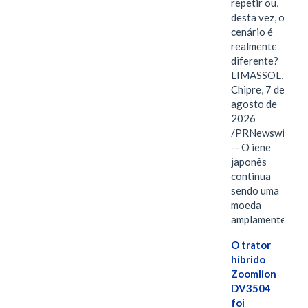
repetir ou,
desta vez, o
cenário é
realmente
diferente?
LIMASSOL,
Chipre, 7 de
agosto de
2026
/PRNewswire/
-- O iene
japonês
continua
sendo uma
moeda
amplamente…
O trator
híbrido
Zoomlion
DV3504
foi