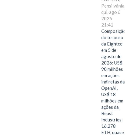
Pensilvânia,
qui, ago 6
2026
21:41
Composição
do tesouro
da Eightco
em 5 de
agosto de
2026: US$
90 milhões
em ações
indiretas da
OpenAI,
US$ 18
milhões em
ações da
Beast
Industries,
16.278
ETH, quase