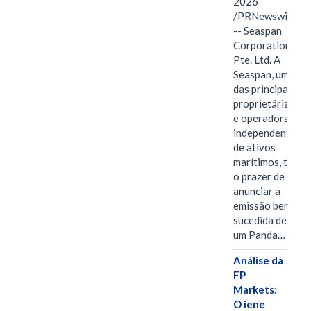
2026
/PRNewswire/
-- Seaspan
Corporation
Pte. Ltd. A
Seaspan, uma
das principais
proprietárias
e operadoras
independentes
de ativos
marítimos, tem
o prazer de
anunciar a
emissão bem-
sucedida de
um Panda…
Análise da
FP
Markets:
O iene