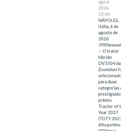
ago 6
2026
23:44
NÁPOLES,
Itália, 6 de
agosto de
2026
/PRNewswire/
-- O trator
híbrido
DV3504 da
Zoomlion foi
selecionado
para duas
categorias do
prestigiado
prêmio
Tractor of the
Year 2027
(TOTY 2027:
Alta potência
(300 hp e