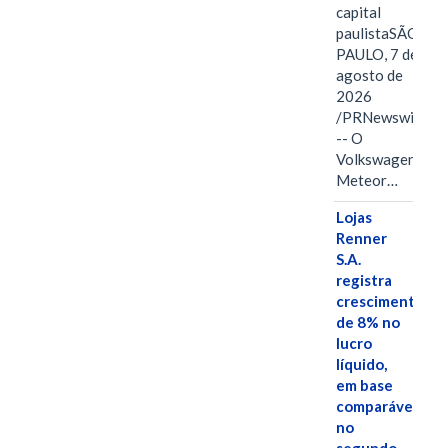
capital
paulistaSÃO
PAULO, 7 de
agosto de
2026
/PRNewswire/
-- O
Volkswagen
Meteor…
Lojas
Renner
S.A.
registra
crescimento
de 8% no
lucro
líquido,
em base
comparável,
no