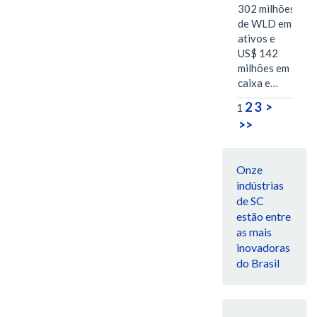
302 milhões
de WLD em
ativos e
US$ 142
milhões em
caixa e…
2
3
>
1
>>
Onze
indústrias
de SC
estão entre
as mais
inovadoras
do Brasil