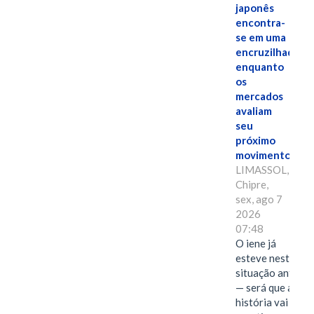
japonês
encontra-
se em uma
encruzilhada
enquanto
os
mercados
avaliam
seu
próximo
movimento.
LIMASSOL,
Chipre,
sex, ago 7
2026
07:48
O iene já
esteve nesta
situação antes
— será que a
história vai se