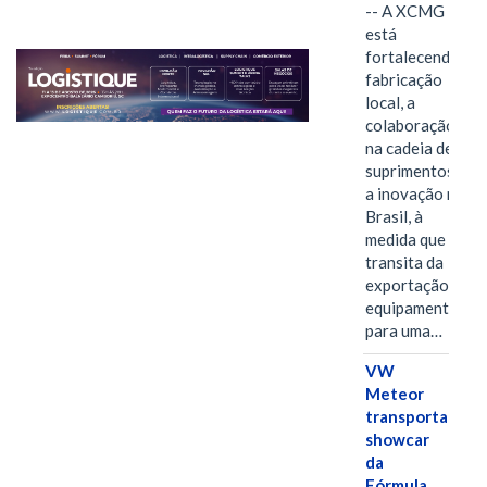
-- A XCMG
está
fortalecendo a
fabricação
local, a
colaboração
na cadeia de
suprimentos e
a inovação no
Brasil, à
medida que
transita da
exportação de
equipamentos
para uma…
VW
Meteor
transporta
showcar
da
Fórmula