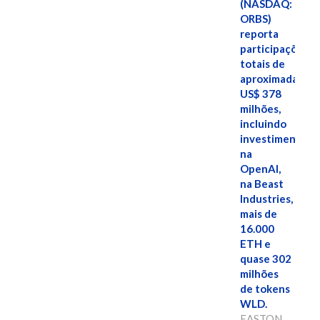
(NASDAQ:
ORBS)
reporta
participações
totais de
aproximadamen
US$ 378
milhões,
incluindo
investimentos
na
OpenAI,
na Beast
Industries,
mais de
16.000
ETH e
quase 302
milhões
de tokens
WLD.
EASTON,