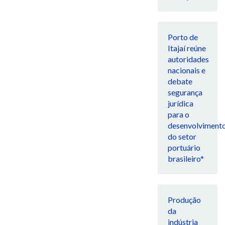
Porto de
Itajaí reúne
autoridades
nacionais e
debate
segurança
jurídica
para o
desenvolviment
do setor
portuário
brasileiro*
Produção
da
indústria