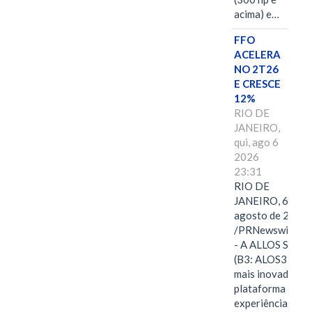
acima) e…
FFO
ACELERA
NO 2T26
E CRESCE
12%
RIO DE
JANEIRO,
qui, ago 6
2026
23:31
RIO DE
JANEIRO, 6 de
agosto de 2026
/PRNewswire/ -
- A ALLOS S.A.
(B3: ALOS3), a
mais inovadora
plataforma de
experiências,