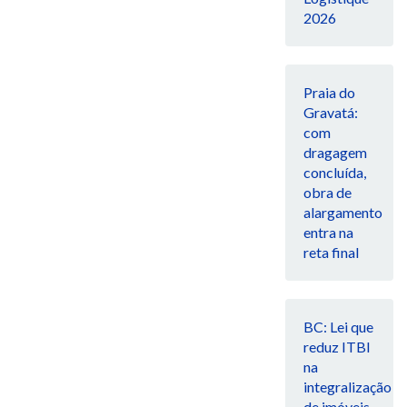
2026
Praia do
Gravatá:
com
dragagem
concluída,
obra de
alargamento
entra na
reta final
BC: Lei que
reduz ITBI
na
integralização
de imóveis