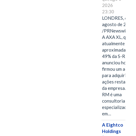
2026
23:30
LONDRES, 6 de
agosto de 2026
/PRNewswire/ -
A AXA XL, que
atualmente deté
aproximadament
49% da S-RM,
anunciou hoje qu
firmou um acord
para adquirir as
ações restantes
da empresa. A S-
RM é uma
consultoria
especializada
em…
A Eightco
Holdings