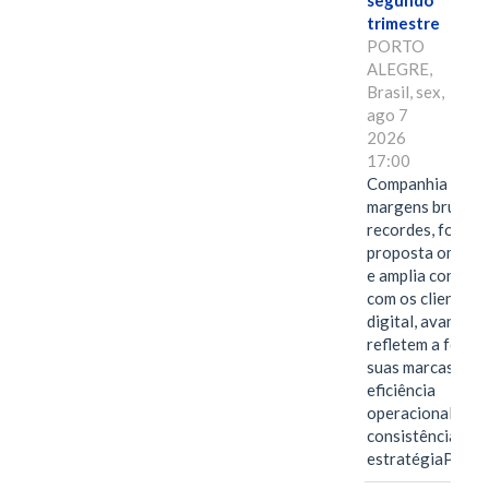
segundo
trimestre
PORTO
ALEGRE,
Brasil, sex,
ago 7
2026
17:00
Companhia alcan
margens brutas
recordes, fortal
proposta omnica
e amplia conexã
com os clientes 
digital, avanços 
refletem a força 
suas marcas, a
eficiência
operacional e a
consistência de 
estratégiaPOR