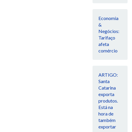
Economia
&
Negócios:
Tarifaço
afeta
comércio
ARTIGO:
Santa
Catarina
exporta
produtos.
Está na
hora de
também
exportar