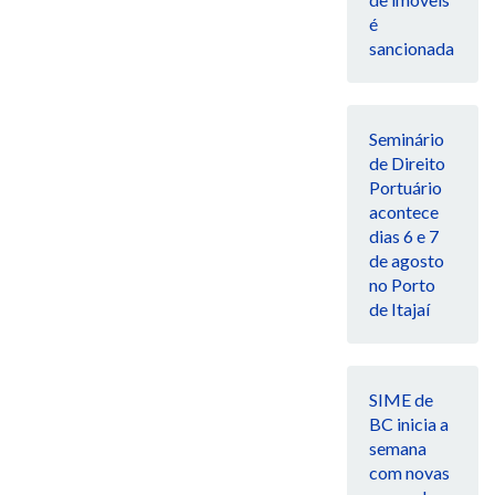
é
sancionada
Seminário
de Direito
Portuário
acontece
dias 6 e 7
de agosto
no Porto
de Itajaí
SIME de
BC inicia a
semana
com novas