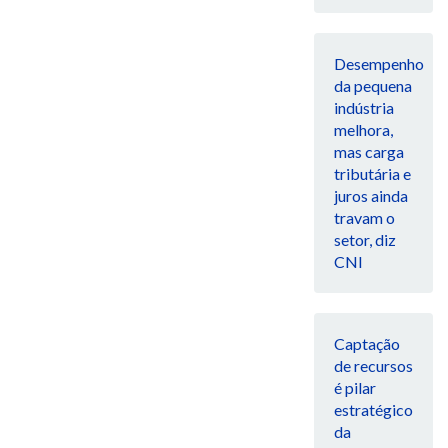
Desempenho
da pequena
indústria
melhora,
mas carga
tributária e
juros ainda
travam o
setor, diz
CNI
Captação
de recursos
é pilar
estratégico
da