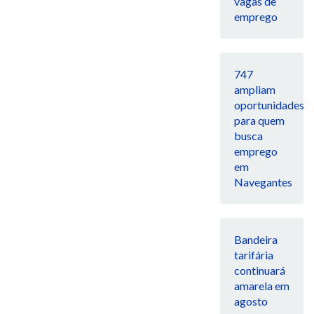
vagas de
emprego
747
ampliam
oportunidades
para quem
busca
emprego
em
Navegantes
Bandeira
tarifária
continuará
amarela em
agosto