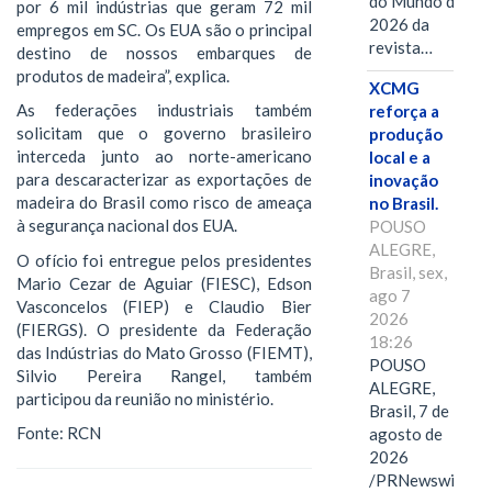
do Mundo de
por 6 mil indústrias que geram 72 mil
2026 da
empregos em SC. Os EUA são o principal
revista…
destino de nossos embarques de
produtos de madeira”, explica.
XCMG
As federações industriais também
reforça a
solicitam que o governo brasileiro
produção
interceda junto ao norte-americano
local e a
para descaracterizar as exportações de
inovação
madeira do Brasil como risco de ameaça
no Brasil.
à segurança nacional dos EUA.
POUSO
ALEGRE,
O ofício foi entregue pelos presidentes
Brasil, sex,
Mario Cezar de Aguiar (FIESC), Edson
ago 7
Vasconcelos (FIEP) e Claudio Bier
2026
(FIERGS). O presidente da Federação
18:26
das Indústrias do Mato Grosso (FIEMT),
POUSO
Silvio Pereira Rangel, também
ALEGRE,
participou da reunião no ministério.
Brasil, 7 de
Fonte: RCN
agosto de
2026
/PRNewswire/