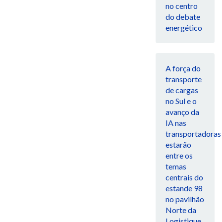
no centro
do debate
energético
A força do
transporte
de cargas
no Sul e o
avanço da
IA nas
transportadoras
estarão
entre os
temas
centrais do
estande 98
no pavilhão
Norte da
Logistique