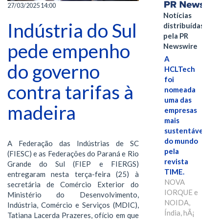
27/03/2025 14:00
Notícias
Indústria do Sul
distribuídas
pela PR
pede empenho
Newswire
A
do governo
HCLTech
foi
contra tarifas à
nomeada
uma das
madeira
empresas
mais
sustentáveis
do mundo
A Federação das Indústrias de SC
pela
(FIESC) e as Federações do Paraná e Rio
revista
Grande do Sul (FIEP e FIERGS)
TIME.
entregaram nesta terça-feira (25) à
NOVA
secretária de Comércio Exterior do
IORQUE e
Ministério do Desenvolvimento,
NOIDA,
Indústria, Comércio e Serviços (MDIC),
Índia, hÃ¡
Tatiana Lacerda Prazeres, ofício em que