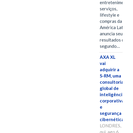
entretenimento,
serviços,
lifestyle e
compras da
América Latina
anuncia seus
resultados do
segundo…
AXA XL
vai
adquirir a
S-RM, uma
consultoria
global de
inteligência
corporativa
e
segurança
cibernética
LONDRES,
qui, ago 6