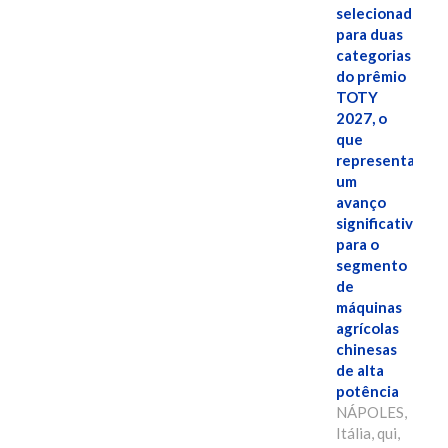
selecionado
para duas
categorias
do prêmio
TOTY
2027, o
que
representa
um
avanço
significativo
para o
segmento
de
máquinas
agrícolas
chinesas
de alta
potência
NÁPOLES,
Itália, qui,