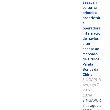
Seaspan
se torna
primeira
proprietária
e
operadora
internacional
de navios
a ter
acesso ao
mercado
de títulos
Panda
Bonds da
China
SINGAPURA,
sex, ago 7
2026
13:34
SINGAPURA,
7 de agosto de