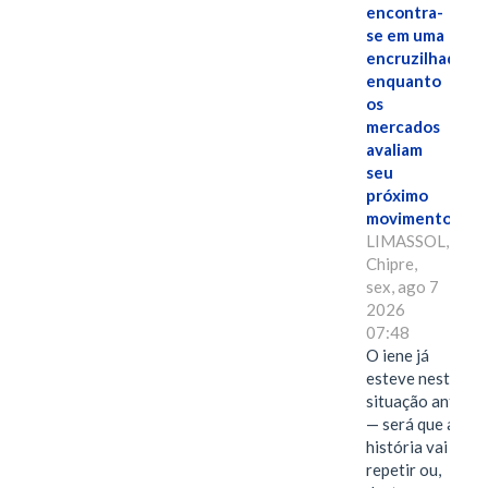
encontra-
se em uma
encruzilhada
enquanto
os
mercados
avaliam
seu
próximo
movimento.
LIMASSOL,
Chipre,
sex, ago 7
2026
07:48
O iene já
esteve nesta
situação antes
— será que a
história vai se
repetir ou,