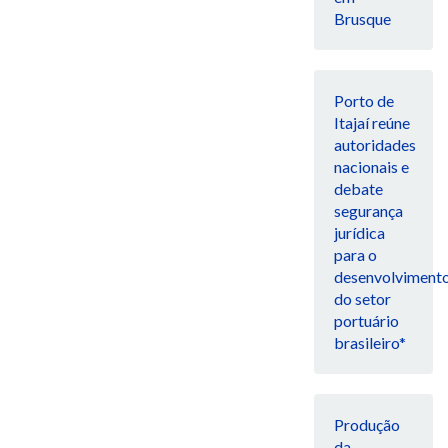
Brusque
Porto de
Itajaí reúne
autoridades
nacionais e
debate
segurança
jurídica
para o
desenvolviment
do setor
portuário
brasileiro*
Produção
da