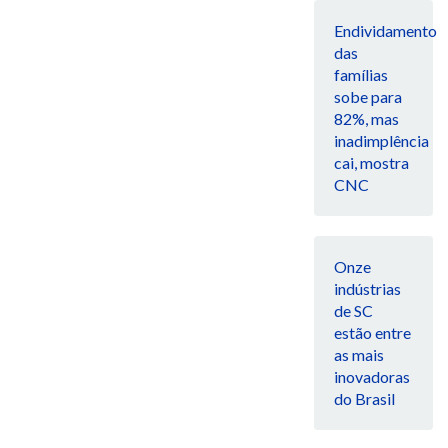
Endividamento
das
famílias
sobe para
82%, mas
inadimplência
cai, mostra
CNC
Onze
indústrias
de SC
estão entre
as mais
inovadoras
do Brasil