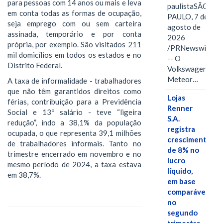
para pessoas com 14 anos ou mais e leva
paulistaSÃO
em conta todas as formas de ocupação,
PAULO, 7 de
seja emprego com ou sem carteira
agosto de
assinada, temporário e por conta
2026
própria, por exemplo. São visitados 211
/PRNewswire/
mil domicílios em todos os estados e no
-- O
Distrito Federal.
Volkswagen
Meteor…
A taxa de informalidade - trabalhadores
que não têm garantidos direitos como
Lojas
férias, contribuição para a Previdência
Renner
Social e 13º salário - teve “ligeira
S.A.
redução”, indo a 38,1% da população
registra
ocupada, o que representa 39,1 milhões
crescimento
de trabalhadores informais. Tanto no
de 8% no
trimestre encerrado em novembro e no
lucro
mesmo período de 2024, a taxa estava
líquido,
em 38,7%.
em base
comparável,
no
segundo