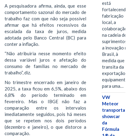
está
A pesquisadora afirma, ainda, que esse
fortalecendo a
comportamento sazonal do mercado de
fabricação
trabalho faz com que não seja possível
local, a
afirmar que há efeitos recessivos da
colaboração
escalada da taxa de juros, medida
na cadeia de
adotada pelo Banco Central (BC) para
suprimentos e
conter a inflação.
a inovação no
“Não atribuiria nesse momento efeito
Brasil, à
dessa variável juros e afetação do
medida que
consumo de famílias no mercado de
transita da
trabalho”, diz.
exportação de
equipamentos
No trimestre encerrado em janeiro de
para uma…
2025, a taxa ficou em 6,5%, abaixo dos
6,8% do período terminado em
VW
fevereiro. Mas o IBGE não faz a
Meteor
comparação entre os intervalos
transporta
imediatamente seguidos, pois há meses
showcar
que se repetem nos dois períodos
da
(dezembro e janeiro), o que distorce a
Fórmula
comparação.
1® da