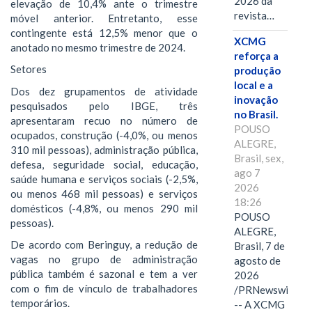
2026 da
elevação de 10,4% ante o trimestre
revista…
móvel anterior. Entretanto, esse
contingente está 12,5% menor que o
XCMG
anotado no mesmo trimestre de 2024.
reforça a
Setores
produção
local e a
Dos dez grupamentos de atividade
inovação
pesquisados pelo IBGE, três
no Brasil.
apresentaram recuo no número de
POUSO
ocupados, construção (-4,0%, ou menos
ALEGRE,
310 mil pessoas), administração pública,
Brasil, sex,
defesa, seguridade social, educação,
ago 7
saúde humana e serviços sociais (-2,5%,
2026
ou menos 468 mil pessoas) e serviços
18:26
domésticos (-4,8%, ou menos 290 mil
POUSO
pessoas).
ALEGRE,
De acordo com Beringuy, a redução de
Brasil, 7 de
vagas no grupo de administração
agosto de
pública também é sazonal e tem a ver
2026
com o fim de vínculo de trabalhadores
/PRNewswire/
temporários.
-- A XCMG