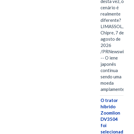
desta vez, o
cenário é
realmente
diferente?
LIMASSOL,
Chipre, 7 de
agosto de
2026
/PRNewswire/
-- O iene
japonês
continua
sendo uma
moeda
amplamente…
O trator
híbrido
Zoomlion
DV3504
foi
selecionado