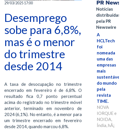
29/03/2025 17:00
Notícias
Desemprego
distribuídas
pela PR
sobe para 6,8%,
Newswire
A
mas é o menor
HCLTech
foi
do trimestre
nomeada
uma das
desde 2014
empresas
mais
sustentáveis
do mundo
A taxa de desocupação no trimestre
pela
encerrado em fevereiro é de 6,8%. O
revista
resultado fica 0,7 ponto percentual
TIME.
acima do registrado no trimestre móvel
NOVA
anterior, terminado em novembro de
IORQUE e
2024 (6,1%). No entanto, é a menor para
NOIDA,
um trimestre encerrado em fevereiro
Índia, hÃ¡
desde 2014, quando marcou 6,8%.