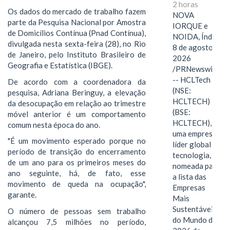
2 horas
Os dados do mercado de trabalho fazem
NOVA
parte da Pesquisa Nacional por Amostra
IORQUE e
de Domicílios Contínua (Pnad Contínua),
NOIDA, Índia,
divulgada nesta sexta-feira (28), no Rio
8 de agosto de
de Janeiro, pelo Instituto Brasileiro de
2026
Geografia e Estatística (IBGE).
/PRNewswire/
-- HCLTech
De acordo com a coordenadora da
(NSE:
pesquisa, Adriana Beringuy, a elevação
HCLTECH)
da desocupação em relação ao trimestre
(BSE:
móvel anterior é um comportamento
HCLTECH),
comum nesta época do ano.
uma empresa
"É um movimento esperado porque no
líder global em
período de transição do encerramento
tecnologia, foi
de um ano para os primeiros meses do
nomeada para
ano seguinte, há, de fato, esse
a lista das
movimento de queda na ocupação",
Empresas
garante.
Mais
Sustentáveis
O número de pessoas sem trabalho
do Mundo de
alcançou 7,5 milhões no período,