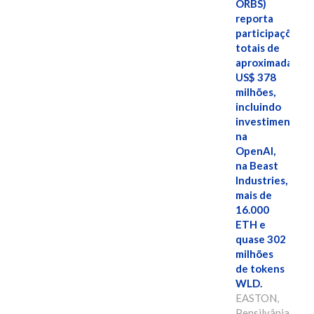
ORBS)
reporta
participações
totais de
aproximadamen
US$ 378
milhões,
incluindo
investimentos
na
OpenAI,
na Beast
Industries,
mais de
16.000
ETH e
quase 302
milhões
de tokens
WLD.
EASTON,
Pensilvânia,