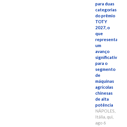
para duas
categorias
do prêmio
TOTY
2027, o
que
representa
um
avanço
significativo
para o
segmento
de
máquinas
agrícolas
chinesas
de alta
potência
NÁPOLES,
Itália, qui,
ago 6