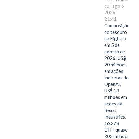
qui, ago 6
2026
21:41
Composição
do tesouro
da Eightco
em 5 de
agosto de
2026: US$
90 milhões
em ações
indiretas da
OpenAI,
US$ 18
milhões em
ações da
Beast
Industries,
16.278
ETH, quase
302 milhões