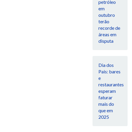
petróleo
em
outubro
terão
recorde de
áreas em
disputa
Dia dos
Pais: bares
e
restaurantes
esperam
faturar
mais do
que em
2025