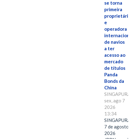
se torna
primeira
proprietária
e
operadora
internacional
de navios
a ter
acesso ao
mercado
de títulos
Panda
Bonds da
China
SINGAPURA,
sex, ago 7
2026
13:34
SINGAPURA,
7 de agosto de
2026