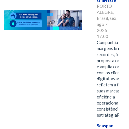
trimestre
PORTO
ALEGRE,
Brasil, sex,
ago 7
2026
17:00
Companhia alcan
margens brutas
recordes, fortal
proposta omnica
e amplia conexã
com os clientes 
digital, avanços 
refletem a força 
suas marcas, a
eficiência
operacional e a
consistência de 
estratégiaPOR
Seaspan