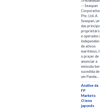
/PRNewswire/
-- Seaspan
Corporation
Pte. Ltd. A
Seaspan, uma
das principais
proprietárias
e operadoras
independentes
de ativos
marítimos, tem
o prazer de
anunciar a
emissão bem-
sucedida de
um Panda…
Análise da
FP
Markets:
O iene
japonês