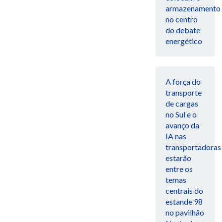
armazenamento
no centro
do debate
energético
A força do
transporte
de cargas
no Sul e o
avanço da
IA nas
transportadoras
estarão
entre os
temas
centrais do
estande 98
no pavilhão