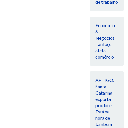
de trabalho
Economia
&
Negócios:
Tarifaço
afeta
comércio
ARTIGO:
Santa
Catarina
exporta
produtos.
Está na
hora de
também