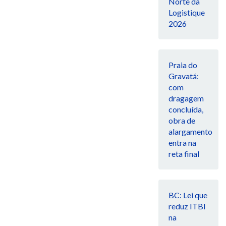
Norte da
Logistique
2026
Praia do
Gravatá:
com
dragagem
concluída,
obra de
alargamento
entra na
reta final
BC: Lei que
reduz ITBI
na