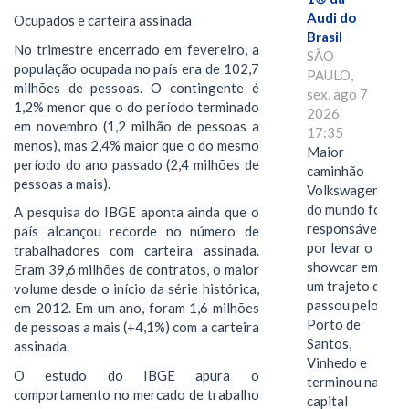
Audi do
Ocupados e carteira assinada
Brasil
No trimestre encerrado em fevereiro, a
SÃO
população ocupada no país era de 102,7
PAULO,
milhões de pessoas. O contingente é
sex, ago 7
1,2% menor que o do período terminado
2026
em novembro (1,2 milhão de pessoas a
17:35
menos), mas 2,4% maior que o do mesmo
Maior
período do ano passado (2,4 milhões de
caminhão
pessoas a mais).
Volkswagen
do mundo foi
A pesquisa do IBGE aponta ainda que o
responsável
país alcançou recorde no número de
por levar o
trabalhadores com carteira assinada.
showcar em
Eram 39,6 milhões de contratos, o maior
um trajeto que
volume desde o início da série histórica,
passou pelo
em 2012. Em um ano, foram 1,6 milhões
Porto de
de pessoas a mais (+4,1%) com a carteira
Santos,
assinada.
Vinhedo e
O estudo do IBGE apura o
terminou na
comportamento no mercado de trabalho
capital