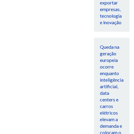
exportar
empresas,
tecnologia
e inovação
Queda na
geração
europeia
ocorre
enquanto
inteligência
artificial,
data
centers e
carros
elétricos
elevam a
demanda e
colocam o