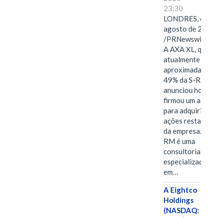
23:30
LONDRES, 6 de
agosto de 2026
/PRNewswire/ -
A AXA XL, que
atualmente deté
aproximadament
49% da S-RM,
anunciou hoje qu
firmou um acord
para adquirir as
ações restantes
da empresa. A S-
RM é uma
consultoria
especializada
em…
A Eightco
Holdings
(NASDAQ: