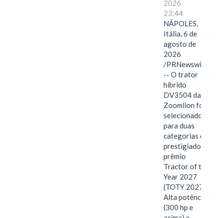
2026
23:44
NÁPOLES,
Itália, 6 de
agosto de
2026
/PRNewswire/
-- O trator
híbrido
DV3504 da
Zoomlion foi
selecionado
para duas
categorias do
prestigiado
prêmio
Tractor of the
Year 2027
(TOTY 2027:
Alta potência
(300 hp e
acima) e…