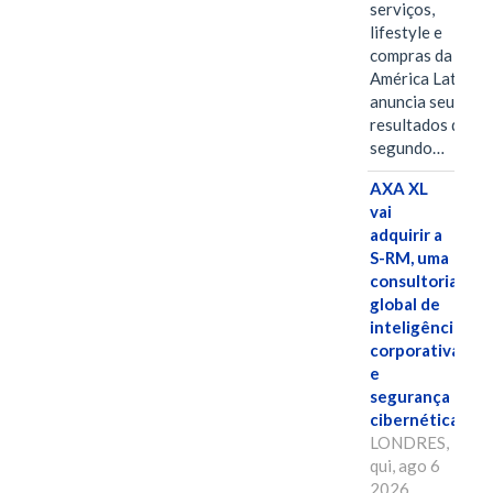
serviços,
lifestyle e
compras da
América Latina
anuncia seus
resultados do
segundo…
AXA XL
vai
adquirir a
S-RM, uma
consultoria
global de
inteligência
corporativa
e
segurança
cibernética
LONDRES,
qui, ago 6
2026