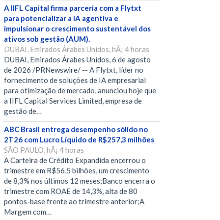
A IIFL Capital firma parceria com a Flytxt
para potencializar a IA agentiva e
impulsionar o crescimento sustentável dos
ativos sob gestão (AUM).
DUBAI, Emirados Árabes Unidos, hÃ¡ 4 horas
DUBAI, Emirados Árabes Unidos, 6 de agosto
de 2026 /PRNewswire/ -- A Flytxt, líder no
fornecimento de soluções de IA empresarial
para otimização de mercado, anunciou hoje que
a IIFL Capital Services Limited, empresa de
gestão de…
ABC Brasil entrega desempenho sólido no
2T26 com Lucro Líquido de R$257,3 milhões
SÃO PAULO, hÃ¡ 4 horas
A Carteira de Crédito Expandida encerrou o
trimestre em R$56,5 bilhões, um crescimento
de 8,3% nos últimos 12 meses;Banco encerra o
trimestre com ROAE de 14,3%, alta de 80
pontos-base frente ao trimestre anterior;A
Margem com…