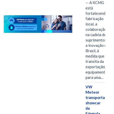
-- A XCMG
está
fortalecendo a
fabricação
local, a
colaboração
na cadeia de
suprimentos e
a inovação no
Brasil, à
medida que
transita da
exportação de
equipamentos
para uma…
VW
Meteor
transporta
showcar
da
Fórmula