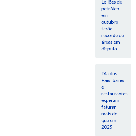
Leilões de
petróleo
em
outubro
terão
recorde de
áreas em
disputa
Dia dos
Pais: bares
e
restaurantes
esperam
faturar
mais do
que em
2025