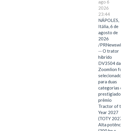
ago 6
2026
23:44
NÁPOLES,
Itália, 6 de
agosto de
2026
/PRNewswire/
-- O trator
híbrido
DV3504 da
Zoomlion foi
selecionado
para duas
categorias do
prestigiado
prêmio
Tractor of the
Year 2027
(TOTY 2027:
Alta potência
(300 hp e