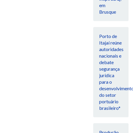
em
Brusque
Porto de
Itajaí reúne
autoridades
nacionais e
debate
segurança
jurídica
para o
desenvolviment
do setor
portuário
brasileiro*
Produção