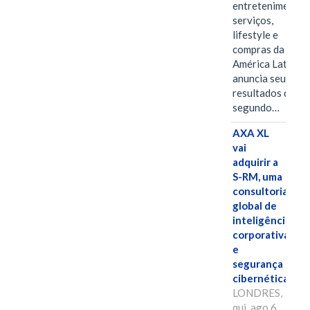
entretenimento,
serviços,
lifestyle e
compras da
América Latina
anuncia seus
resultados do
segundo…
AXA XL
vai
adquirir a
S-RM, uma
consultoria
global de
inteligência
corporativa
e
segurança
cibernética
LONDRES,
qui, ago 6