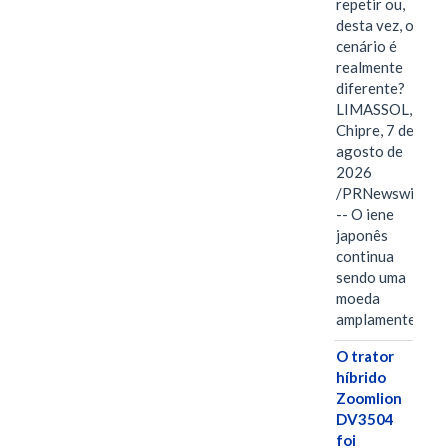
repetir ou,
desta vez, o
cenário é
realmente
diferente?
LIMASSOL,
Chipre, 7 de
agosto de
2026
/PRNewswire/
-- O iene
japonês
continua
sendo uma
moeda
amplamente…
O trator
híbrido
Zoomlion
DV3504
foi