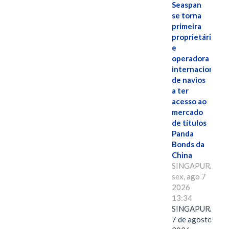
Seaspan
se torna
primeira
proprietária
e
operadora
internacional
de navios
a ter
acesso ao
mercado
de títulos
Panda
Bonds da
China
SINGAPURA,
sex, ago 7
2026
13:34
SINGAPURA,
7 de agosto de