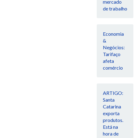
mercado
de trabalho
Economia
&
Negócios:
Tarifaço
afeta
comércio
ARTIGO:
Santa
Catarina
exporta
produtos.
Está na
hora de