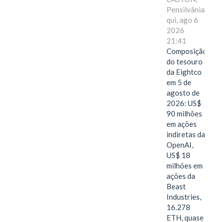
Pensilvânia,
qui, ago 6
2026
21:41
Composição
do tesouro
da Eightco
em 5 de
agosto de
2026: US$
90 milhões
em ações
indiretas da
OpenAI,
US$ 18
milhões em
ações da
Beast
Industries,
16.278
ETH, quase