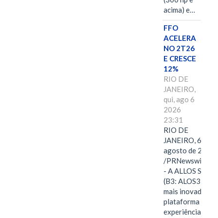
acima) e…
FFO
ACELERA
NO 2T26
E CRESCE
12%
RIO DE
JANEIRO,
qui, ago 6
2026
23:31
RIO DE
JANEIRO, 6 de
agosto de 2026
/PRNewswire/ -
- A ALLOS S.A.
(B3: ALOS3), a
mais inovadora
plataforma de
experiências,