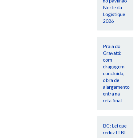
no pavilhão
Norte da
Logistique
2026
Praia do
Gravatá:
com
dragagem
concluída,
obra de
alargamento
entra na
reta final
BC: Lei que
reduz ITBI