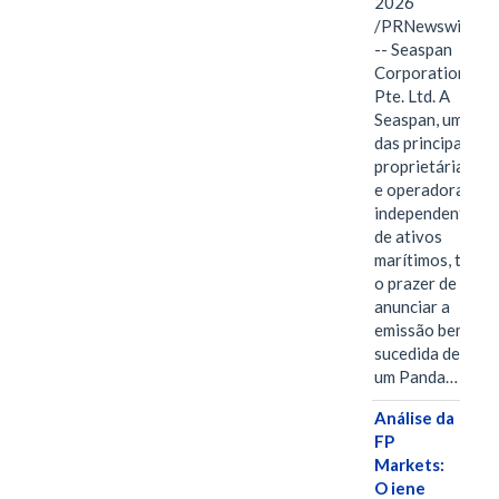
2026
/PRNewswire/
-- Seaspan
Corporation
Pte. Ltd. A
Seaspan, uma
das principais
proprietárias
e operadoras
independentes
de ativos
marítimos, tem
o prazer de
anunciar a
emissão bem-
sucedida de
um Panda…
Análise da
FP
Markets:
O iene