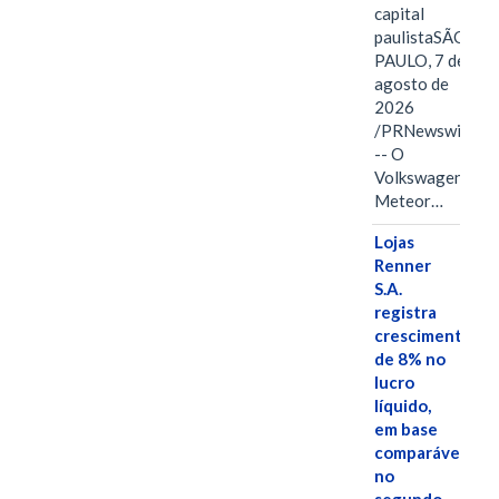
capital
paulistaSÃO
PAULO, 7 de
agosto de
2026
/PRNewswire/
-- O
Volkswagen
Meteor…
Lojas
Renner
S.A.
registra
crescimento
de 8% no
lucro
líquido,
em base
comparável,
no