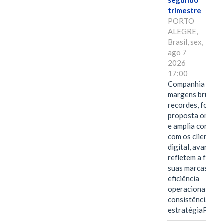
segundo
trimestre
PORTO
ALEGRE,
Brasil, sex,
ago 7
2026
17:00
Companhia alcan
margens brutas
recordes, fortal
proposta omnica
e amplia conexã
com os clientes 
digital, avanços 
refletem a força 
suas marcas, a
eficiência
operacional e a
consistência de 
estratégiaPOR