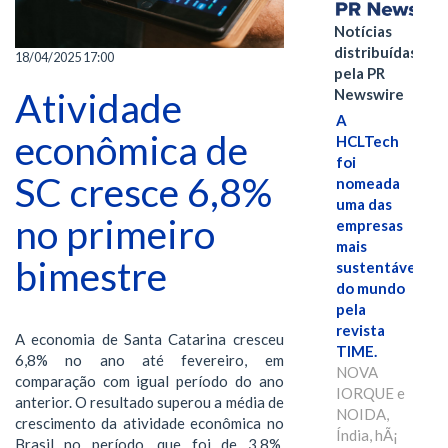
Notícias
distribuídas
18/04/2025 17:00
pela PR
Newswire
Atividade
A
econômica de
HCLTech
foi
SC cresce 6,8%
nomeada
uma das
no primeiro
empresas
mais
bimestre
sustentáveis
do mundo
pela
revista
A economia de Santa Catarina cresceu
TIME.
6,8% no ano até fevereiro, em
NOVA
comparação com igual período do ano
IORQUE e
anterior. O resultado superou a média de
NOIDA,
crescimento da atividade econômica no
Índia, hÃ¡
Brasil no período, que foi de 3,8%,