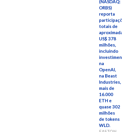
(NASDAQ:
ORBS)
reporta
participações
totais de
aproximadamen
US$ 378
milhões,
incluindo
investimentos
na
OpenAI,
na Beast
Industries,
mais de
16.000
ETH e
quase 302
milhões
de tokens
WLD.
EASTON,