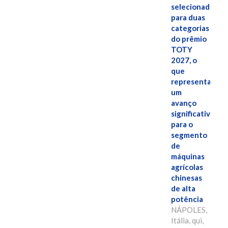
selecionado
para duas
categorias
do prêmio
TOTY
2027, o
que
representa
um
avanço
significativo
para o
segmento
de
máquinas
agrícolas
chinesas
de alta
potência
NÁPOLES,
Itália, qui,