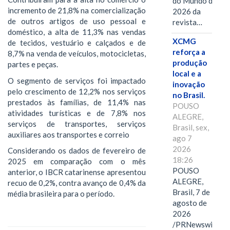
do Mundo de
incremento de 21,8% na comercialização
2026 da
de outros artigos de uso pessoal e
revista…
doméstico, a alta de 11,3% nas vendas
XCMG
de tecidos, vestuário e calçados e de
reforça a
8,7% na venda de veículos, motocicletas,
produção
partes e peças.
local e a
O segmento de serviços foi impactado
inovação
pelo crescimento de 12,2% nos serviços
no Brasil.
prestados às famílias, de 11,4% nas
POUSO
atividades turísticas e de 7,8% nos
ALEGRE,
serviços de transportes, serviços
Brasil, sex,
auxiliares aos transportes e correio
ago 7
2026
Considerando os dados de fevereiro de
18:26
2025 em comparação com o mês
POUSO
anterior, o IBCR catarinense apresentou
ALEGRE,
recuo de 0,2%, contra avanço de 0,4% da
Brasil, 7 de
média brasileira para o período.
agosto de
2026
/PRNewswire/