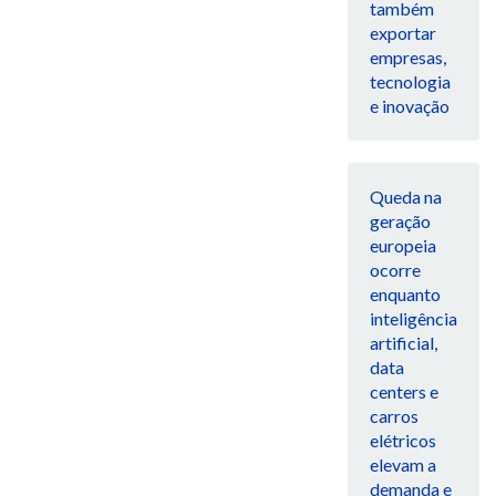
também
exportar
empresas,
tecnologia
e inovação
Queda na
geração
europeia
ocorre
enquanto
inteligência
artificial,
data
centers e
carros
elétricos
elevam a
demanda e