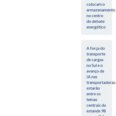
colocam o
armazenamento
no centro
do debate
energético
A força do
transporte
de cargas
no Sul e o
avanço da
IA nas
transportadoras
estarão
entre os
temas
centrais do
estande 98