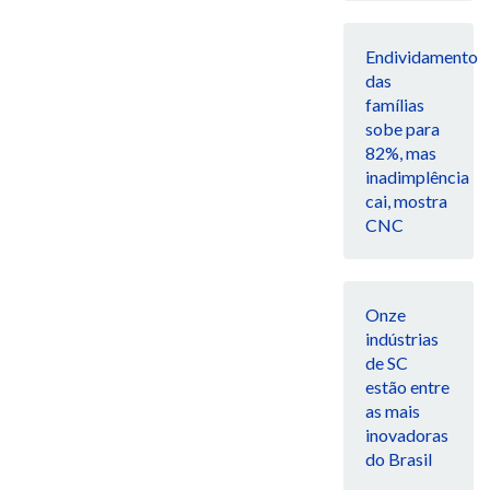
Endividamento
das
famílias
sobe para
82%, mas
inadimplência
cai, mostra
CNC
Onze
indústrias
de SC
estão entre
as mais
inovadoras
do Brasil