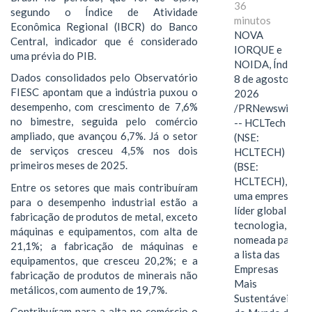
36
segundo o Índice de Atividade
minutos
Econômica Regional (IBCR) do Banco
NOVA
Central, indicador que é considerado
IORQUE e
uma prévia do PIB.
NOIDA, Índia,
Dados consolidados pelo Observatório
8 de agosto de
FIESC apontam que a indústria puxou o
2026
desempenho, com crescimento de 7,6%
/PRNewswire/
no bimestre, seguida pelo comércio
-- HCLTech
ampliado, que avançou 6,7%. Já o setor
(NSE:
de serviços cresceu 4,5% nos dois
HCLTECH)
primeiros meses de 2025.
(BSE:
HCLTECH),
Entre os setores que mais contribuíram
uma empresa
para o desempenho industrial estão a
líder global em
fabricação de produtos de metal, exceto
tecnologia, foi
máquinas e equipamentos, com alta de
nomeada para
21,1%; a fabricação de máquinas e
a lista das
equipamentos, que cresceu 20,2%; e a
Empresas
fabricação de produtos de minerais não
Mais
metálicos, com aumento de 19,7%.
Sustentáveis
Contribuíram para a alta no comércio o