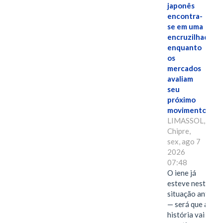
japonês
encontra-
se em uma
encruzilhada
enquanto
os
mercados
avaliam
seu
próximo
movimento.
LIMASSOL,
Chipre,
sex, ago 7
2026
07:48
O iene já
esteve nesta
situação antes
— será que a
história vai se