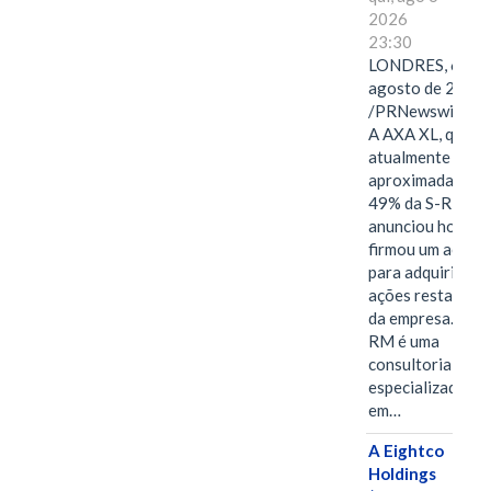
2026
23:30
LONDRES, 6 de
agosto de 2026
/PRNewswire/ -
A AXA XL, que
atualmente deté
aproximadament
49% da S-RM,
anunciou hoje qu
firmou um acord
para adquirir as
ações restantes
da empresa. A S-
RM é uma
consultoria
especializada
em…
A Eightco
Holdings