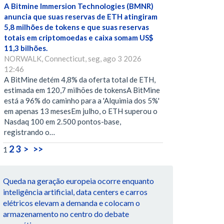
A Bitmine Immersion Technologies (BMNR)
anuncia que suas reservas de ETH atingiram
5,8 milhões de tokens e que suas reservas
totais em criptomoedas e caixa somam US$
11,3 bilhões.
NORWALK, Connecticut, seg, ago 3 2026
12:46
A BitMine detém 4,8% da oferta total de ETH,
estimada em 120,7 milhões de tokensA BitMine
está a 96% do caminho para a 'Alquimia dos 5%'
em apenas 13 mesesEm julho, o ETH superou o
Nasdaq 100 em 2.500 pontos-base,
registrando o…
2
3
>
>>
1
Queda na geração europeia ocorre enquanto
inteligência artificial, data centers e carros
elétricos elevam a demanda e colocam o
armazenamento no centro do debate