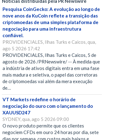
Notícias distribuídas pela PR Newswire
Pesquisa CoinGecko: A evolução ao longo de
nove anos da KuCoin reflete a transição das
criptomoedas de uma simples plataforma de
negociação para uma infraestrutura
confiável.
PROVIDENCIALES, Ilhas Turks e Caicos, qua,
ago 5 2026 17:42
PROVIDENCIALES, Ilhas Turks e Caicos, 5 de
agosto de 2026 /PRNewswire/ -- À medida que
a indústria de ativos digitais entra em uma fase
mais madura e seletiva, o papel das corretoras
de criptomoedas vai além da mera execução
de…
VT Markets redefine o horário de
negociação do ouro com o lançamento do
XAUUSD247
SYDNEY, qua, ago 5 2026 09:00
O novo produto permite que os clientes
negociem CFDs em ouro 24 horas por dia, sete
dias por semana, com custos mais baixos e