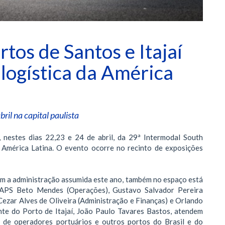
tos de Santos e Itajaí
 logística da América
ril na capital paulista
, nestes dias 22,23 e 24 de abril, da 29ª Intermodal South
a América Latina. O evento ocorre no recinto de exposições
om a administração assumida este ano, também no espaço está
a APS Beto Mendes (Operações), Gustavo Salvador Pereira
ezar Alves de Oliveira (Administração e Finanças) e Orlando
nte do Porto de Itajaí, João Paulo Tavares Bastos, atendem
s de operadores portuários e outros portos do Brasil e do