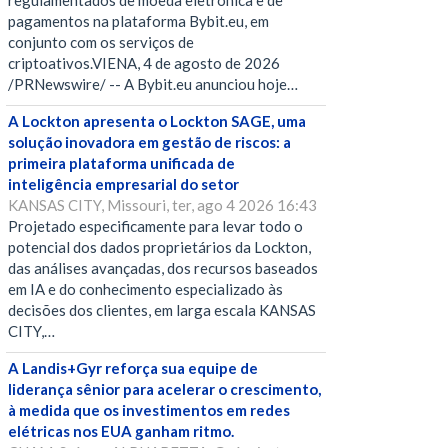
regulamentados de moeda eletrônica e de
pagamentos na plataforma Bybit.eu, em
conjunto com os serviços de
criptoativos.VIENA, 4 de agosto de 2026
/PRNewswire/ -- A Bybit.eu anunciou hoje…
A Lockton apresenta o Lockton SAGE, uma
solução inovadora em gestão de riscos: a
primeira plataforma unificada de
inteligência empresarial do setor
KANSAS CITY, Missouri, ter, ago 4 2026 16:43
Projetado especificamente para levar todo o
potencial dos dados proprietários da Lockton,
das análises avançadas, dos recursos baseados
em IA e do conhecimento especializado às
decisões dos clientes, em larga escala KANSAS
CITY,…
A Landis+Gyr reforça sua equipe de
liderança sênior para acelerar o crescimento,
à medida que os investimentos em redes
elétricas nos EUA ganham ritmo.