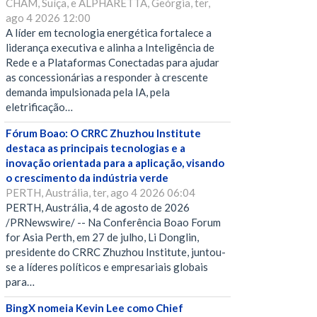
CHAM, Suíça, e ALPHARETTA, Geórgia, ter,
ago 4 2026 12:00
A líder em tecnologia energética fortalece a
liderança executiva e alinha a Inteligência de
Rede e a Plataformas Conectadas para ajudar
as concessionárias a responder à crescente
demanda impulsionada pela IA, pela
eletrificação…
Fórum Boao: O CRRC Zhuzhou Institute
destaca as principais tecnologias e a
inovação orientada para a aplicação, visando
o crescimento da indústria verde
PERTH, Austrália, ter, ago 4 2026 06:04
PERTH, Austrália, 4 de agosto de 2026
/PRNewswire/ -- Na Conferência Boao Forum
for Asia Perth, em 27 de julho, Li Donglin,
presidente do CRRC Zhuzhou Institute, juntou-
se a líderes políticos e empresariais globais
para…
BingX nomeia Kevin Lee como Chief