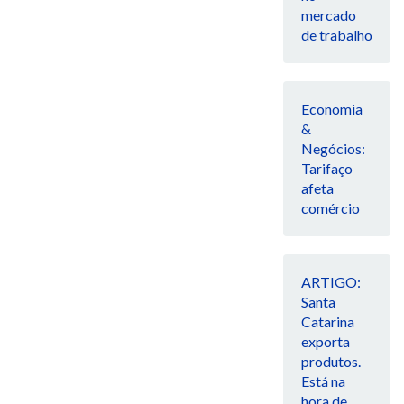
mercado
de trabalho
Economia
&
Negócios:
Tarifaço
afeta
comércio
ARTIGO:
Santa
Catarina
exporta
produtos.
Está na
hora de