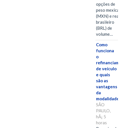
opções de
peso mexicano
(MXN) e real
brasileiro
(BRL) de
volume…
Como
funciona
o
refinanciament
de veículo
e quais
são as
vantagens
da
modalidade?
SÃO
PAULO,
hÃ¡ 5
horas