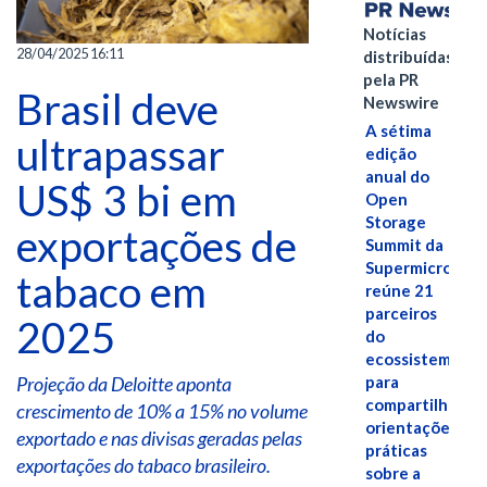
Notícias
28/04/2025 16:11
distribuídas
pela PR
Brasil deve
Newswire
A sétima
ultrapassar
edição
anual do
US$ 3 bi em
Open
Storage
exportações de
Summit da
Supermicro
tabaco em
reúne 21
parceiros
2025
do
ecossistema
para
Projeção da Deloitte aponta
compartilhar
crescimento de 10% a 15% no volume
orientações
exportado e nas divisas geradas pelas
práticas
exportações do tabaco brasileiro.
sobre a