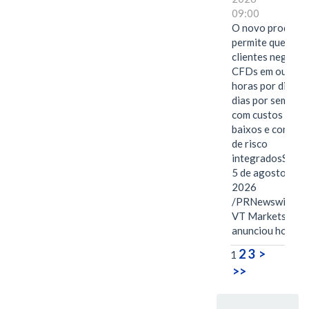
09:00
O novo produto
permite que os
clientes negocie
CFDs em ouro 2
horas por dia, se
dias por semana,
com custos mais
baixos e control
de risco
integradosSYDN
5 de agosto de
2026
/PRNewswire/ --
VT Markets
anunciou hoje o
2
3
>
1
>>