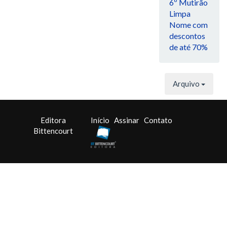
6º Mutirão
Limpa
Nome com
descontos
de até 70%
Arquivo
Editora
Início
Assinar
Contato
Bittencourt