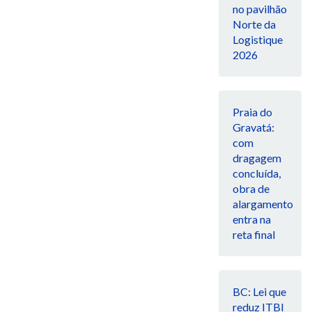
no pavilhão
Norte da
Logistique
2026
Praia do
Gravatá:
com
dragagem
concluída,
obra de
alargamento
entra na
reta final
BC: Lei que
reduz ITBI