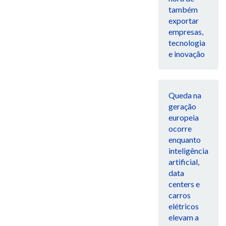
também
exportar
empresas,
tecnologia
e inovação
Queda na
geração
europeia
ocorre
enquanto
inteligência
artificial,
data
centers e
carros
elétricos
elevam a