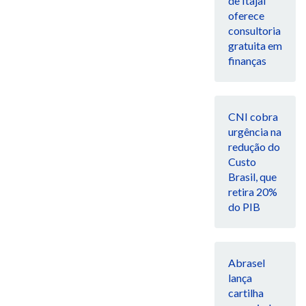
de Itajaí
oferece
consultoria
gratuita em
finanças
CNI cobra
urgência na
redução do
Custo
Brasil, que
retira 20%
do PIB
Abrasel
lança
cartilha