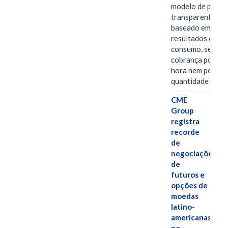
modelo de preço
transparente,
baseado em
resultados ou
consumo, sem
cobrança por
hora nem por
quantidade de…
CME
Group
registra
recorde
de
negociações
de
futuros e
opções de
moedas
latino-
americanas