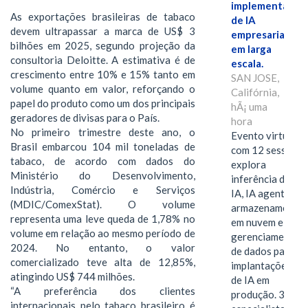
implementação
As exportações brasileiras de tabaco
de IA
devem ultrapassar a marca de US$ 3
empresarial
bilhões em 2025, segundo projeção da
em larga
consultoria Deloitte. A estimativa é de
escala.
crescimento entre 10% e 15% tanto em
SAN JOSE,
volume quanto em valor, reforçando o
Califórnia,
papel do produto como um dos principais
hÃ¡ uma
geradores de divisas para o País.
hora
No primeiro trimestre deste ano, o
Evento virtual
Brasil embarcou 104 mil toneladas de
com 12 sessões
tabaco, de acordo com dados do
explora
Ministério do Desenvolvimento,
inferência de
Indústria, Comércio e Serviços
IA, IA agentiva,
(MDIC/ComexStat). O volume
armazenamento
representa uma leve queda de 1,78% no
em nuvem e
volume em relação ao mesmo período de
gerenciamento
2024. No entanto, o valor
de dados para
comercializado teve alta de 12,85%,
implantações
atingindo US$ 744 milhões.
de IA em
“A preferência dos clientes
produção. 38
internacionais pelo tabaco brasileiro é