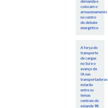
demanda e
colocam o
armazenamento
no centro
do debate
energético
A força do
transporte
de cargas
no Sul e o
avanço da
IA nas
transportadoras
estarão
entre os
temas
centrais do
estande 98