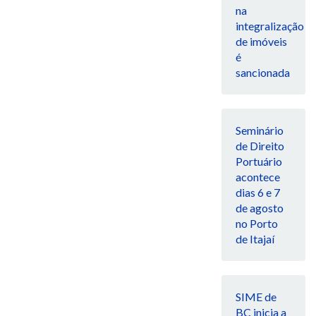
na
integralização
de imóveis
é
sancionada
Seminário
de Direito
Portuário
acontece
dias 6 e 7
de agosto
no Porto
de Itajaí
SIME de
BC inicia a