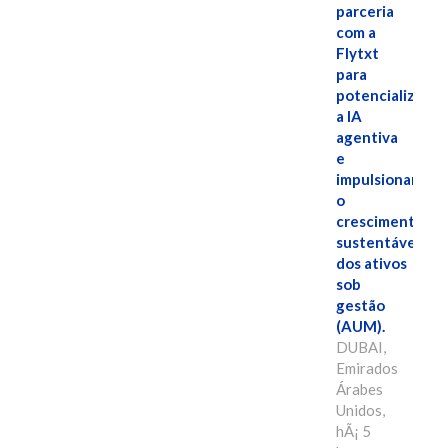
parceria
com a
Flytxt
para
potencializar
a IA
agentiva
e
impulsionar
o
crescimento
sustentável
dos ativos
sob
gestão
(AUM).
DUBAI,
Emirados
Árabes
Unidos,
hÃ¡ 5