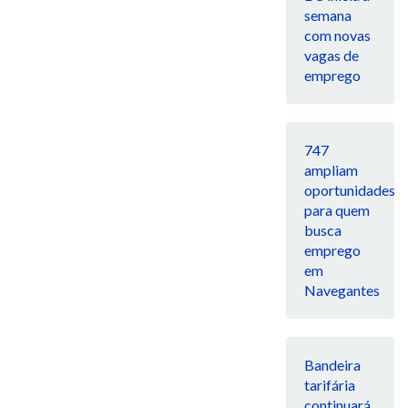
semana
com novas
vagas de
emprego
747
ampliam
oportunidades
para quem
busca
emprego
em
Navegantes
Bandeira
tarifária
continuará