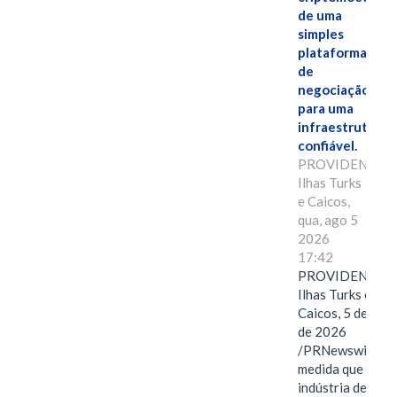
de uma
simples
plataforma
de
negociação
para uma
infraestrutura
confiável.
PROVIDENCIAL
Ilhas Turks
e Caicos,
qua, ago 5
2026
17:42
PROVIDENCIAL
Ilhas Turks e
Caicos, 5 de ago
de 2026
/PRNewswire/ --
medida que a
indústria de ativ