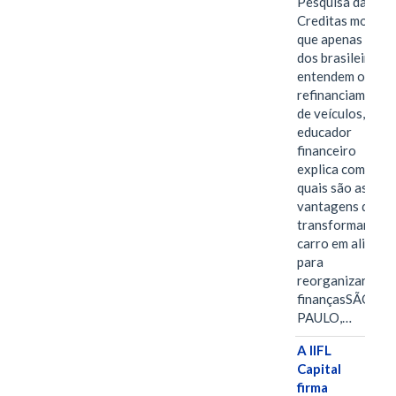
Pesquisa da
Creditas mostra
que apenas 28%
dos brasileiros
entendem o
refinanciamento
de veículos,
educador
financeiro
explica como e
quais são as
vantagens de
transformar o
carro em aliado
para
reorganizar as
finançasSÃO
PAULO,…
A IIFL
Capital
firma