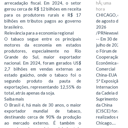
hÃ¡ uma
arrecadação fiscal. Em 2024, o setor
hora
gerou cerca de R$ 12 bilhões em receita
CHICAGO, 6
para os produtores rurais e R$ 17
de agosto de
bilhões em tributos pagos ao governo
2026
brasileiro.
/PRNewswire/
Relevância para a economia regional
-- Em 30 de
O tabaco segue entre os principais
julho de 2026,
motores da economia em estados
o Fórum de
produtores, especialmente no Rio
Cooperação
Grande do Sul, maior exportador
Econômica e
nacional. Em 2024, foram gerados US$
Comercial
2,7 bilhões em vendas externas ao
China-EUA e a
estado gaúcho, onde o tabaco foi o
5ª Exposição
segundo produto da pauta de
Internacional
exportações, representando 12,55% do
da Cadeia de
total, atrás apenas da soja.
Suprimentos
Saiba mais
da China
O Brasil é, há mais de 30 anos, o maior
(CISCE) foram
exportador mundial de tabaco,
realizados em
destinando cerca de 90% da produção
Chicago.…
ao mercado externo. É também o