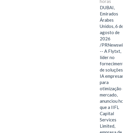
horas
DUBAI,
Emirados
Árabes
Unidos, 6 de
agosto de
2026
/PRNewswire/
-- A Flytxt,
líder no
fornecimento
de soluções de
IA empresarial
para
otimização de
mercado,
anunciou hoje
que a IIFL
Capital
Services
Limited,
empresa de