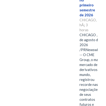
no
primeiro
semestre
de 2026
CHICAGO,
hÃ¡ 3
horas
CHICAGO , 6
de agosto de
2026
/PRNewswire/
-- O CME
Group, o maior
mercado de
derivativos do
mundo,
registrou
recorde nas
negociações
de seus
contratos
futuros e