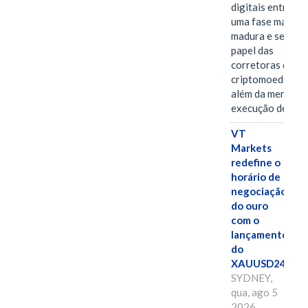
digitais entra em
uma fase mais
madura e seletiva
papel das
corretoras de
criptomoedas va
além da mera
execução de…
VT
Markets
redefine o
horário de
negociação
do ouro
com o
lançamento
do
XAUUSD247
SYDNEY,
qua, ago 5
2026