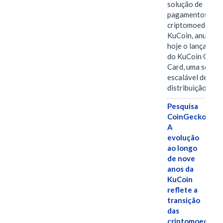
solução de
pagamentos em
criptomoedas da
KuCoin, anuncio
hoje o lançamen
do KuCoin Gift
Card, uma soluç
escalável de
distribuição de…
Pesquisa
CoinGecko:
A
evolução
ao longo
de nove
anos da
KuCoin
reflete a
transição
das
criptomoedas