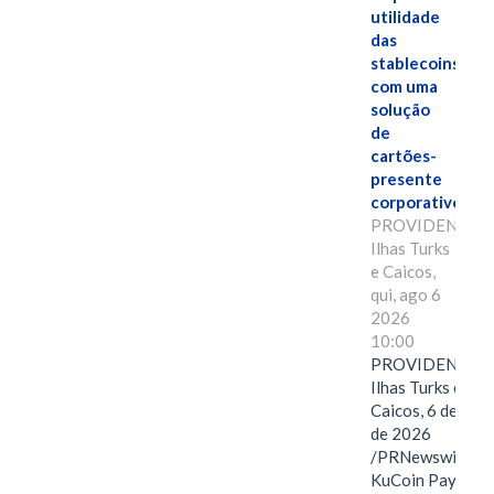
utilidade
das
stablecoins
com uma
solução
de
cartões-
presente
corporativos.
PROVIDENCIAL
Ilhas Turks
e Caicos,
qui, ago 6
2026
10:00
PROVIDENCIAL
Ilhas Turks e
Caicos, 6 de ago
de 2026
/PRNewswire/ --
KuCoin Pay,