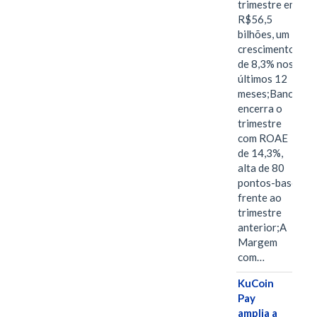
trimestre em
R$56,5
bilhões, um
crescimento
de 8,3% nos
últimos 12
meses;Banco
encerra o
trimestre
com ROAE
de 14,3%,
alta de 80
pontos-base
frente ao
trimestre
anterior;A
Margem
com…
KuCoin
Pay
amplia a