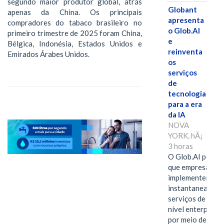
segundo maior produtor global, atrás
Globant
apenas da China. Os principais
apresenta
compradores do tabaco brasileiro no
o Glob.AI
primeiro trimestre de 2025 foram China,
e
Bélgica, Indonésia, Estados Unidos e
reinventa
Emirados Árabes Unidos.
os
serviços
de
tecnologia
para a era
da IA
NOVA
YORK, hÃ¡
3 horas
O Glob.AI permit
que empresas
implementem
instantaneamen
serviços de IA de
nível enterprise
por meio de um