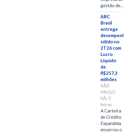
gestão de…
ABC
Brasil
entrega
desempenho
sólido no
2T26 com
Lucro
Líquido
de
R$257,3
milhões
SÃO
PAULO,
hÃ¡ 5
horas
A Carteira
de Crédito
Expandida
encerrou o