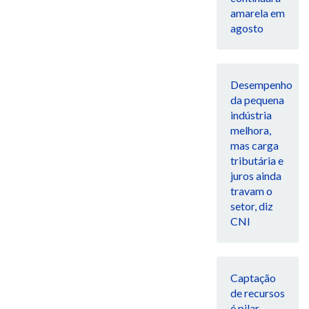
amarela em
agosto
Desempenho
da pequena
indústria
melhora,
mas carga
tributária e
juros ainda
travam o
setor, diz
CNI
Captação
de recursos
é pilar