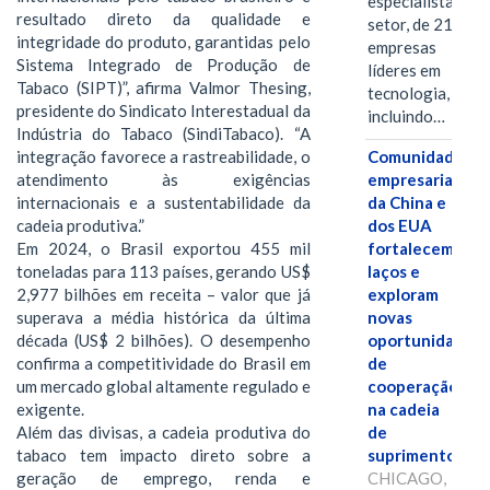
especialistas do
resultado direto da qualidade e
setor, de 21
integridade do produto, garantidas pelo
empresas
Sistema Integrado de Produção de
líderes em
Tabaco (SIPT)”, afirma Valmor Thesing,
tecnologia,
presidente do Sindicato Interestadual da
incluindo…
Indústria do Tabaco (SindiTabaco). “A
Comunidades
integração favorece a rastreabilidade, o
empresariais
atendimento às exigências
da China e
internacionais e a sustentabilidade da
dos EUA
cadeia produtiva.”
fortalecem
Em 2024, o Brasil exportou 455 mil
laços e
toneladas para 113 países, gerando US$
exploram
2,977 bilhões em receita – valor que já
novas
superava a média histórica da última
oportunidades
década (US$ 2 bilhões). O desempenho
de
confirma a competitividade do Brasil em
cooperação
um mercado global altamente regulado e
na cadeia
exigente.
de
Além das divisas, a cadeia produtiva do
suprimentos.
tabaco tem impacto direto sobre a
CHICAGO,
geração de emprego, renda e