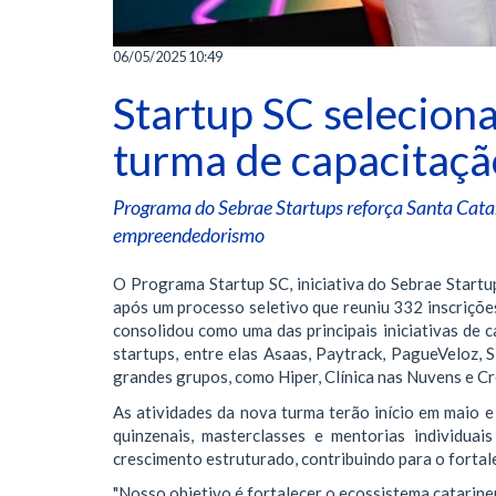
06/05/2025 10:49
Startup SC seleciona
turma de capacitaçã
Programa do Sebrae Startups reforça Santa Cata
empreendedorismo
O Programa Startup SC, iniciativa do Sebrae Startu
após um processo seletivo que reuniu 332 inscriçõe
consolidou como uma das principais iniciativas de 
startups, entre elas Asaas, Paytrack, PagueVeloz, 
grandes grupos, como Hiper, Clínica nas Nuvens e C
As atividades da nova turma terão início em maio 
quinzenais, masterclasses e mentorias individua
crescimento estruturado, contribuindo para o forta
"Nosso objetivo é fortalecer o ecossistema catarine