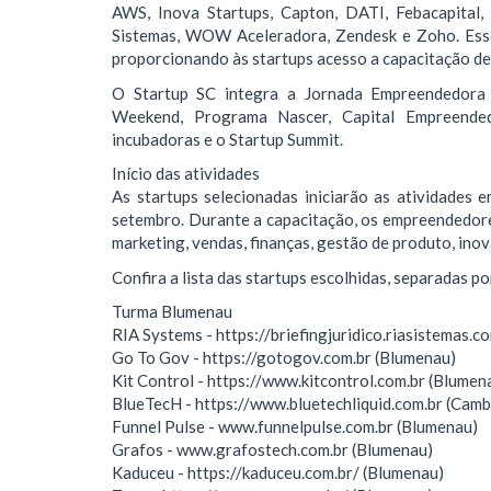
AWS, Inova Startups, Capton, DATI, Febacapital,
Sistemas, WOW Aceleradora, Zendesk e Zoho. Esse
proporcionando às startups acesso a capacitação de
O Startup SC integra a Jornada Empreendedora S
Weekend, Programa Nascer, Capital Empreended
incubadoras e o Startup Summit.
Início das atividades
As startups selecionadas iniciarão as atividades
setembro. Durante a capacitação, os empreendedor
marketing, vendas, finanças, gestão de produto, ino
Confira a lista das startups escolhidas, separadas p
Turma Blumenau
RIA Systems - https://briefingjuridico.riasistemas.c
Go To Gov - https://gotogov.com.br (Blumenau)
Kit Control - https://www.kitcontrol.com.br (Blumen
BlueTecH - https://www.bluetechliquid.com.br (Camb
Funnel Pulse - www.funnelpulse.com.br (Blumenau)
Grafos - www.grafostech.com.br (Blumenau)
Kaduceu - https://kaduceu.com.br/ (Blumenau)