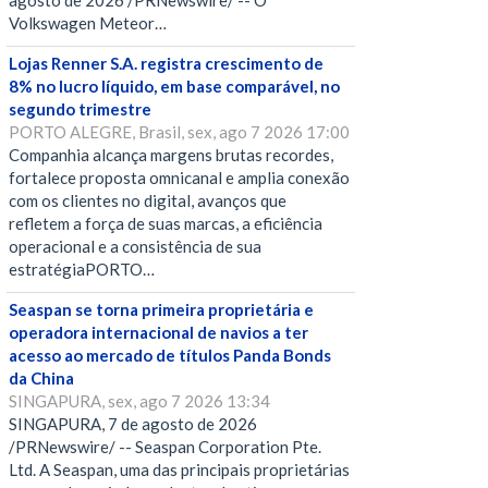
agosto de 2026 /PRNewswire/ -- O
Volkswagen Meteor…
Lojas Renner S.A. registra crescimento de
8% no lucro líquido, em base comparável, no
segundo trimestre
PORTO ALEGRE, Brasil, sex, ago 7 2026 17:00
Companhia alcança margens brutas recordes,
fortalece proposta omnicanal e amplia conexão
com os clientes no digital, avanços que
refletem a força de suas marcas, a eficiência
operacional e a consistência de sua
estratégiaPORTO…
Seaspan se torna primeira proprietária e
operadora internacional de navios a ter
acesso ao mercado de títulos Panda Bonds
da China
SINGAPURA, sex, ago 7 2026 13:34
SINGAPURA, 7 de agosto de 2026
/PRNewswire/ -- Seaspan Corporation Pte.
Ltd. A Seaspan, uma das principais proprietárias