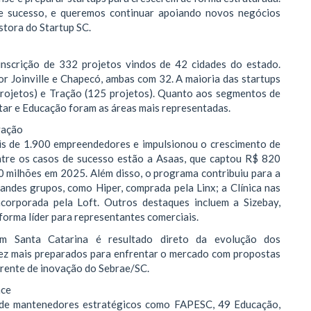
de sucesso, e queremos continuar apoiando novos negócios
stora do Startup SC.
inscrição de 332 projetos vindos de 42 cidades do estado.
or Joinville e Chapecó, ambas com 32. A maioria das startups
 projetos) e Tração (125 projetos). Quanto aos segmentos de
ar e Educação foram as áreas mais representadas.
vação
is de 1.900 empreendedores e impulsionou o crescimento de
Entre os casos de sucesso estão a Asaas, que captou R$ 820
0 milhões em 2025. Além disso, o programa contribuiu para a
andes grupos, como Hiper, comprada pela Linx; a Clínica nas
ncorporada pela Loft. Outros destaques incluem a Sizebay,
forma líder para representantes comerciais.
m Santa Catarina é resultado direto da evolução dos
ez mais preparados para enfrentar o mercado com propostas
erente de inovação do Sebrae/SC.
nce
o de mantenedores estratégicos como FAPESC, 49 Educação,