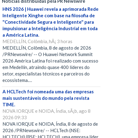
Notícias distribuídas pela PR Newswire
HNS 2026 | Huawei revela a aprimorada Rede
Inteligente Xinghe com base na filosofia de
"Conectividade Segura e Inteligente" para
impulsionar a Inteligência Industrial em toda
a América Latina.
MEDELLÍN, Colômbia, hÃ¡ 3 horas
MEDELLÍN, Colômbia, 8 de agosto de 2026
/PRNewswire/ -- O Huawei Network Summit
2026 América Latina foi realizado com sucesso
em Medellín, atraindo quase 400 líderes do
setor, especialistas técnicos e parceiros do
ecossistema.…
A HCLTech foi nomeada uma das empresas
mais sustentáveis do mundo pela revista
TIME.
NOVA IORQUE e NOIDA, Índia, sÃ¡b, ago 8
2026 09:33
NOVA IORQUE e NOIDA, Índia, 8 de agosto de
2026 /PRNewswire/ -- HCLTech (NSE:
HCLTECH) (BSE: HCLTECH), uma empresa líder