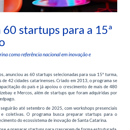
 60 startups para a 15ª
o
rina como referência nacional em inovação e
ps, anunciou as 60 startups selecionadas para sua 15ª turma,
s de 42 cidades catarinenses. Criado em 2013, o programa se
capacitação do país e já apoiou o crescimento de mais de 480
Sizebay e Mercos, além de startups que foram adquiridas por
redpago.
e seguirão até setembro de 2025, com workshops presenciais
is e coletivas. O programa busca preparar startups para o
lecimento do ecossistema de inovação de Santa Catarina.
nse e preparar startups para crescerem de forma estruturada.