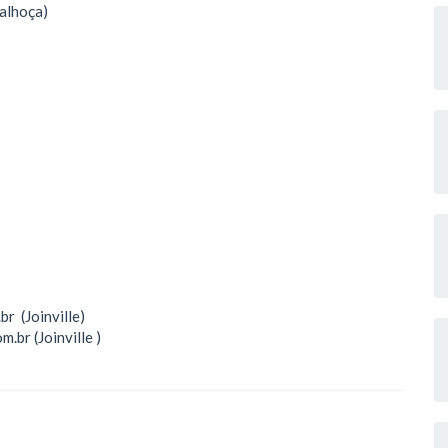
Palhoça)
r (Joinville)
.br (Joinville )