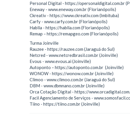
Personal Digital - https://opersonaldigital.com.br (
Eneway - www.eneway.com.br (Florianópolis)
Ckreativ - https://www.ckreativ.com (Imbituba)
Carfy - www.carfy.com.br (Florianópolis)
Hablla - https://hablla.com (Florianópolis)
Remap – https://remapgeo.com (Florianópolis)
Turma Joinville
Rauzee - https://rauzee.com (Jaraguá do Sul)
Netcred - www.netcredbrasil.com.br (Joinville)
Evous - www.evous.ai (Joinville)
Autoponto – https://autoponto.com.br (Joinville)
WONOW - https://wonow.com.br (Joinville)
Climoo - www.climoo.com.br (Jaraguá do Sul)
DBM - www.dbmnano.com.br (Joinville)
Orca Cotação Digital - https://www.orcadigital.com.b
Facil Agenciamento de Serviços - www.somosfacil.com
Tiino - https://tiino.com.br (Joinville)