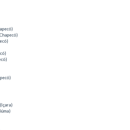
hapecó)
(Chapecó)
ecó)
ecó)
ecó)
apecó)
(Içara)
ciúma)
)