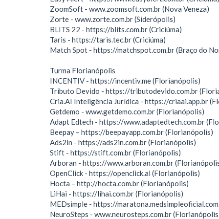
ZoomSoft - www.zoomsoft.com.br (Nova Veneza)
Zorte - www.zorte.com.br (Siderópolis)
BLITS 22 - https://blits.com.br (Criciúma)
Taris - https://taris.tec.br (Criciúma)
Match Spot - https://matchspot.com.br (Braço do No
Turma Florianópolis
INCENTIV - https://incentiv.me (Florianópolis)
Tributo Devido - https://tributodevido.com.br (Flori
Cria.AI Inteligência Jurídica - https://criaai.app.br (F
Getdemo - www.getdemo.com.br (Florianópolis)
Adapt Edtech - https://www.adaptedtech.com.br (Flo
Beepay – https://beepayapp.com.br (Florianópolis)
Ads2in - https://ads2in.com.br (Florianópolis)
Stift - https://stift.com.br (Florianópolis)
Arboran - https://www.arboran.com.br (Florianópoli
OpenClick - https://openclick.ai (Florianópolis)
Hocta – http://hocta.com.br (Florianópolis)
LiHai - https://lihai.com.br (Florianópolis)
MEDsimple - https://maratona.medsimpleoficial.com.
NeuroSteps - www.neurosteps.com.br (Florianópolis