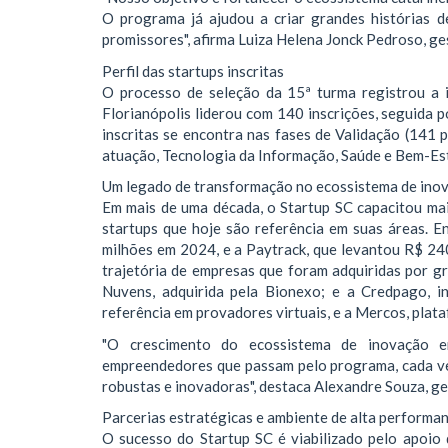
O programa já ajudou a criar grandes histórias 
promissores", afirma Luiza Helena Jonck Pedroso, ge
Perfil das startups inscritas
O processo de seleção da 15ª turma registrou a 
Florianópolis liderou com 140 inscrições, seguida p
inscritas se encontra nas fases de Validação (141
atuação, Tecnologia da Informação, Saúde e Bem-Est
Um legado de transformação no ecossistema de ino
Em mais de uma década, o Startup SC capacitou ma
startups que hoje são referência em suas áreas. 
milhões em 2024, e a Paytrack, que levantou R$ 24
trajetória de empresas que foram adquiridas por gr
Nuvens, adquirida pela Bionexo; e a Credpago, i
referência em provadores virtuais, e a Mercos, plata
"O crescimento do ecossistema de inovação e
empreendedores que passam pelo programa, cada v
robustas e inovadoras", destaca Alexandre Souza, g
Parcerias estratégicas e ambiente de alta performa
O sucesso do Startup SC é viabilizado pelo apoi