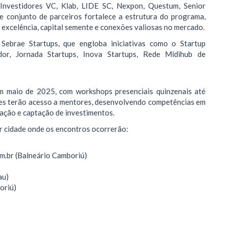
 Investidores VC, Klab, LIDE SC, Nexpon, Questum, Senior
 conjunto de parceiros fortalece a estrutura do programa,
 excelência, capital semente e conexões valiosas no mercado.
ebrae Startups, que engloba iniciativas como o Startup
or, Jornada Startups, Inova Startups, Rede Midihub de
 em maio de 2025, com workshops presenciais quinzenais até
es terão acesso a mentores, desenvolvendo competências em
vação e captação de investimentos.
or cidade onde os encontros ocorrerão:
om.br (Balneário Camboriú)
au)
oriú)