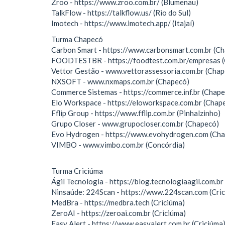
Zroo - https://www.zroo.com.br/ (Blumenau)
TalkFlow - https://talkflow.us/ (Rio do Sul)
Imotech - https://www.imotech.app/ (Itajaí)
Turma Chapecó
Carbon Smart - https://www.carbonsmart.com.br (C
FOODTESTBR - https://foodtest.com.br/empresas 
Vettor Gestão - www.vettorassessoria.com.br (Chap
NXSOFT - www.nxmaps.com.br (Chapecó)
Commerce Sistemas - https://commerce.inf.br (Chap
Elo Workspace - https://eloworkspace.com.br (Chap
Fflip Group - https://www.fflip.com.br (Pinhalzinho)
Grupo Closer - www.grupocloser.com.br (Chapecó)
Evo Hydrogen - https://www.evohydrogen.com (Ch
VIMBO - www.vimbo.com.br (Concórdia)
Turma Criciúma
Ágil Tecnologia - https://blog.tecnologiaagil.com.br 
Ninsaúde: 224Scan - https://www.224scan.com (Cri
MedBra - https://medbra.tech (Criciúma)
ZeroAI - https://zeroai.com.br (Criciúma)
Easy Alert - https://www.easyalert.com.br (Criciúma