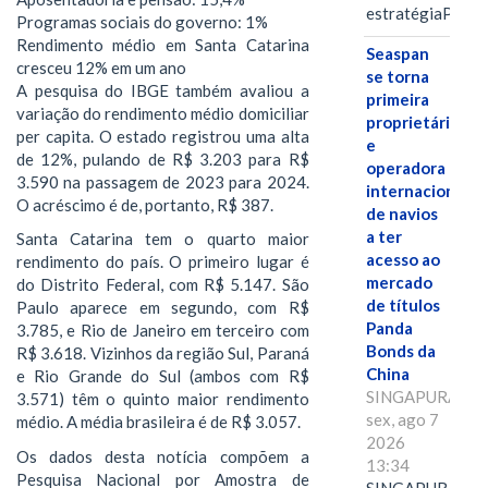
estratégiaPOR
Programas sociais do governo: 1%
Rendimento médio em Santa Catarina
Seaspan
cresceu 12% em um ano
se torna
A pesquisa do IBGE também avaliou a
primeira
variação do rendimento médio domiciliar
proprietária
per capita. O estado registrou uma alta
e
de 12%, pulando de R$ 3.203 para R$
operadora
3.590 na passagem de 2023 para 2024.
internacional
O acréscimo é de, portanto, R$ 387.
de navios
a ter
Santa Catarina tem o quarto maior
acesso ao
rendimento do país. O primeiro lugar é
mercado
do Distrito Federal, com R$ 5.147. São
de títulos
Paulo aparece em segundo, com R$
Panda
3.785, e Rio de Janeiro em terceiro com
Bonds da
R$ 3.618. Vizinhos da região Sul, Paraná
China
e Rio Grande do Sul (ambos com R$
SINGAPURA,
3.571) têm o quinto maior rendimento
sex, ago 7
médio. A média brasileira é de R$ 3.057.
2026
Os dados desta notícia compõem a
13:34
Pesquisa Nacional por Amostra de