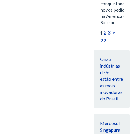
conquistando
novos pedidos
na América do
Sul e no…
2
3
>
1
>>
Onze
indústrias
de SC
estão entre
as mais
inovadoras
do Brasil
Mercosul-
Singapura: