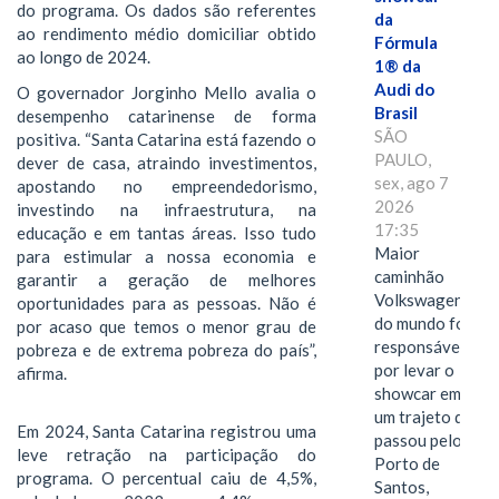
do programa. Os dados são referentes
da
ao rendimento médio domiciliar obtido
Fórmula
ao longo de 2024.
1® da
Audi do
O governador Jorginho Mello avalia o
Brasil
desempenho catarinense de forma
SÃO
positiva. “Santa Catarina está fazendo o
PAULO,
dever de casa, atraindo investimentos,
sex, ago 7
apostando no empreendedorismo,
2026
investindo na infraestrutura, na
17:35
educação e em tantas áreas. Isso tudo
Maior
para estimular a nossa economia e
caminhão
garantir a geração de melhores
Volkswagen
oportunidades para as pessoas. Não é
do mundo foi
por acaso que temos o menor grau de
responsável
pobreza e de extrema pobreza do país”,
por levar o
afirma.
showcar em
um trajeto que
Em 2024, Santa Catarina registrou uma
passou pelo
leve retração na participação do
Porto de
programa. O percentual caiu de 4,5%,
Santos,