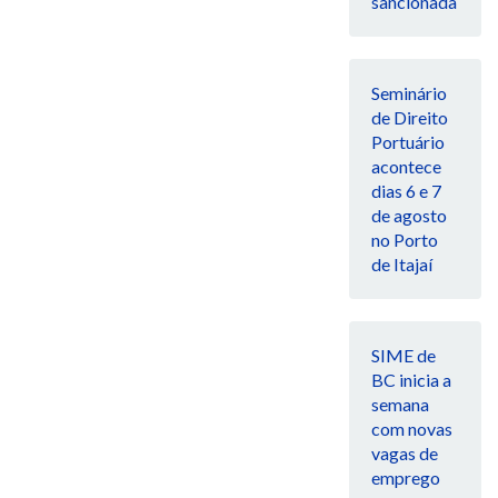
sancionada
Seminário
de Direito
Portuário
acontece
dias 6 e 7
de agosto
no Porto
de Itajaí
SIME de
BC inicia a
semana
com novas
vagas de
emprego