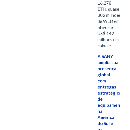
16.278
ETH, quase
302 milhões
de WLD em
ativos e
US$ 142
milhões em
caixa e…
A SANY
amplia sua
presença
global
com
entregas
estratégicas
de
equipamentos
na
América
do Sul e
na