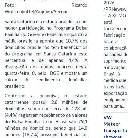
2026
Foto: Ricardo
/PRNewswire/
Wolffenbuttel/Arquivo/Secom
-- A XCMG
Santa Catarina é o estado brasileiro com
está
menor participação no Programa Bolsa
fortalecendo a
Família, do Governo Federal. Enquanto a
fabricação
média brasileira aponta que 18,7% dos
local, a
domicílios brasileiros têm beneficiários
colaboração
do programa, em Santa Catarina este
na cadeia de
percentual é de apenas 4,4%. A
suprimentos e
divulgação dos dados ocorreu nesta
a inovação no
quinta-feira, 8, pelo IBGE e mostra um
Brasil, à
raio-x do rendimento domiciliar
medida que
brasileiro.
transita da
exportação de
Conforme a pesquisa, o estado
equipamentos
catarinense possui 2,8 milhões de
para uma…
domicílios, sendo que cerca de 123 mil
(4,4%) registram recebimento de valores
VW
do Bolsa Família. Já no Brasil são 79,1
Meteor
milhões de domicílios, sendo que 14,8
transporta
milhões (18,7%) possuem beneficiários
showcar