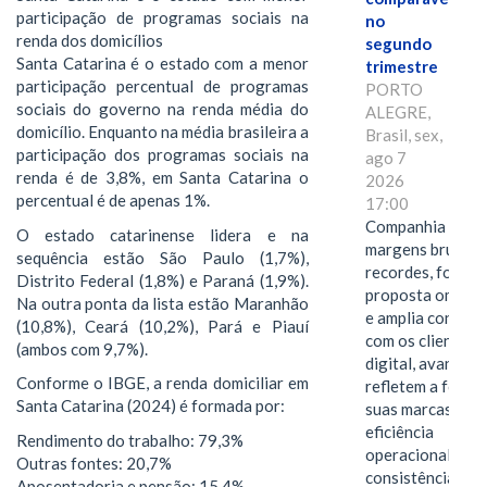
participação de programas sociais na
no
renda dos domicílios
segundo
Santa Catarina é o estado com a menor
trimestre
participação percentual de programas
PORTO
sociais do governo na renda média do
ALEGRE,
domicílio. Enquanto na média brasileira a
Brasil, sex,
participação dos programas sociais na
ago 7
renda é de 3,8%, em Santa Catarina o
2026
percentual é de apenas 1%.
17:00
Companhia alcan
O estado catarinense lidera e na
margens brutas
sequência estão São Paulo (1,7%),
recordes, fortal
Distrito Federal (1,8%) e Paraná (1,9%).
proposta omnica
Na outra ponta da lista estão Maranhão
e amplia conexã
(10,8%), Ceará (10,2%), Pará e Piauí
com os clientes 
(ambos com 9,7%).
digital, avanços 
Conforme o IBGE, a renda domiciliar em
refletem a força 
Santa Catarina (2024) é formada por:
suas marcas, a
eficiência
Rendimento do trabalho: 79,3%
operacional e a
Outras fontes: 20,7%
consistência de 
Aposentadoria e pensão: 15,4%