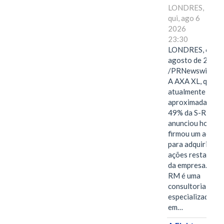
LONDRES,
qui, ago 6
2026
23:30
LONDRES, 6 de
agosto de 2026
/PRNewswire/ -
A AXA XL, que
atualmente deté
aproximadament
49% da S-RM,
anunciou hoje qu
firmou um acord
para adquirir as
ações restantes
da empresa. A S-
RM é uma
consultoria
especializada
em…