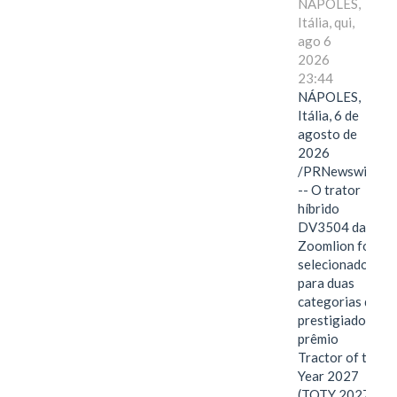
NÁPOLES,
Itália, qui,
ago 6
2026
23:44
NÁPOLES,
Itália, 6 de
agosto de
2026
/PRNewswire/
-- O trator
híbrido
DV3504 da
Zoomlion foi
selecionado
para duas
categorias do
prestigiado
prêmio
Tractor of the
Year 2027
(TOTY 2027: