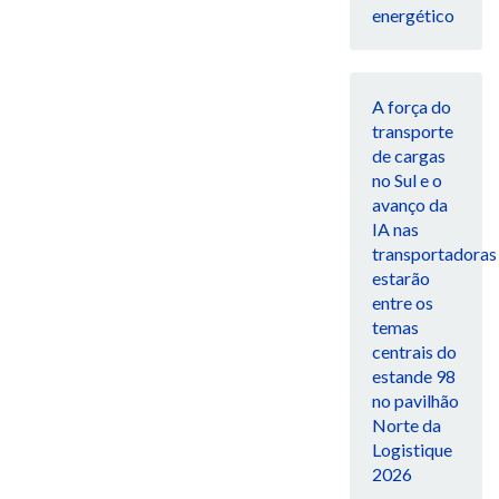
energético
A força do
transporte
de cargas
no Sul e o
avanço da
IA nas
transportadoras
estarão
entre os
temas
centrais do
estande 98
no pavilhão
Norte da
Logistique
2026