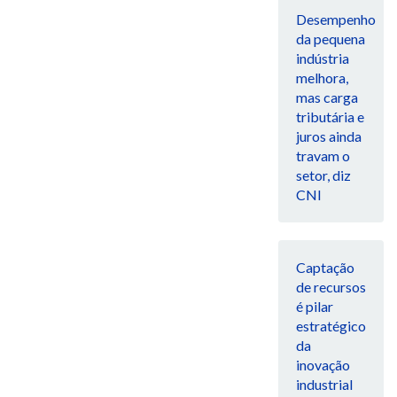
Desempenho
da pequena
indústria
melhora,
mas carga
tributária e
juros ainda
travam o
setor, diz
CNI
Captação
de recursos
é pilar
estratégico
da
inovação
industrial