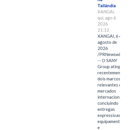
Tailândia
XANGAI,
qui, ago 6
2026
21:12
XANGAI, 6 de
agosto de
2026
/PRNewswire/
-- O SANY
Group atingiu
recentemente
dois marcos
relevantes em
mercados
internacionais,
concluindo
entregas
expressivas de
equipamentos
e