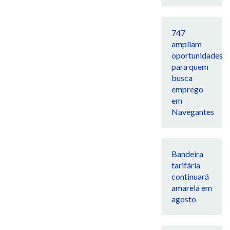
747
ampliam
oportunidades
para quem
busca
emprego
em
Navegantes
Bandeira
tarifária
continuará
amarela em
agosto