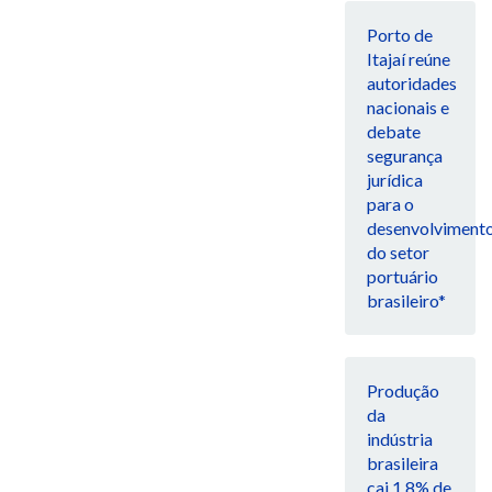
Porto de
Itajaí reúne
autoridades
nacionais e
debate
segurança
jurídica
para o
desenvolviment
do setor
portuário
brasileiro*
Produção
da
indústria
brasileira
cai 1,8% de