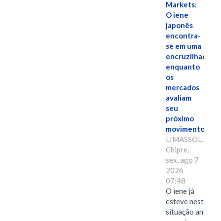
Markets:
O iene
japonês
encontra-
se em uma
encruzilhada
enquanto
os
mercados
avaliam
seu
próximo
movimento.
LIMASSOL,
Chipre,
sex, ago 7
2026
07:48
O iene já
esteve nesta
situação antes