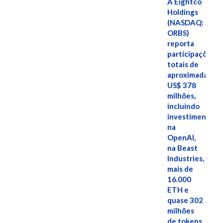
A Eightco
Holdings
(NASDAQ:
ORBS)
reporta
participações
totais de
aproximadamen
US$ 378
milhões,
incluindo
investimentos
na
OpenAI,
na Beast
Industries,
mais de
16.000
ETH e
quase 302
milhões
de tokens