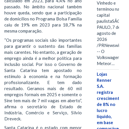
calculado em 2023, para 4,4% no ano
Vinhedo e
passado. No âmbito nacional também
terminou na
houve queda, sendo que a participação
capital
de domicílios no Programa Bolsa Família
paulistaSÃO
caiu de 19% em 2023 para 18,7% na
PAULO, 7 de
mesma comparação.
agosto de
2026
“Os programas sociais são importantes
/PRNewswire/
para garantir o sustento das famílias
-- O
mais carentes. No entanto, a geração de
Volkswagen
emprego ainda é a melhor política para
Meteor…
inclusão social. Por isso o Governo de
Santa Catarina tem apostado no
Lojas
estímulo à economia e na formação
Renner
profissionalizante. E tem dado
S.A.
resultado. Geramos mais de 60 mil
registra
empregos formais em 2025 e somente o
crescimento
Sine tem mais de 7 mil vagas em aberto”,
de 8% no
afirma o secretário de Estado de
lucro
Indústria, Comércio e Serviço, Silvio
líquido,
Dreveck.
em base
Santa Catarina é o estado com menor
comparável,