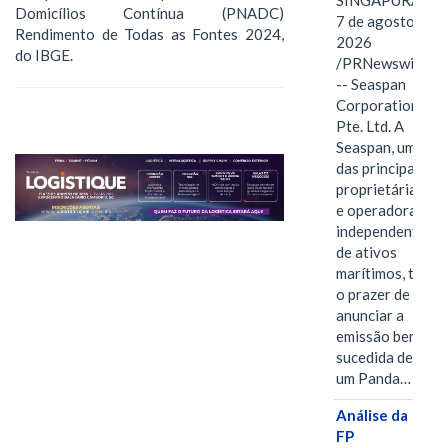
SINGAPURA,
Domicílios Contínua (PNADC)
7 de agosto de
Rendimento de Todas as Fontes 2024,
2026
do IBGE.
/PRNewswire/
-- Seaspan
Corporation
Pte. Ltd. A
Seaspan, uma
das principais
proprietárias
e operadoras
independentes
de ativos
marítimos, tem
o prazer de
anunciar a
emissão bem-
sucedida de
um Panda…
Análise da
FP