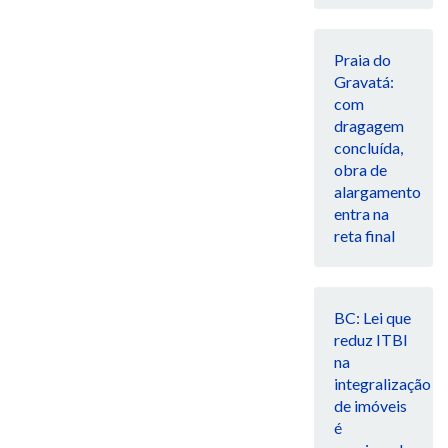
Praia do
Gravatá:
com
dragagem
concluída,
obra de
alargamento
entra na
reta final
BC: Lei que
reduz ITBI
na
integralização
de imóveis
é