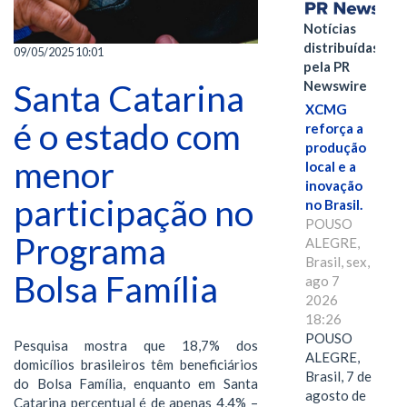
Notícias
distribuídas
09/05/2025 10:01
pela PR
Santa Catarina
Newswire
XCMG
é o estado com
reforça a
produção
menor
local e a
inovação
participação no
no Brasil.
POUSO
Programa
ALEGRE,
Brasil, sex,
Bolsa Família
ago 7
2026
18:26
POUSO
Pesquisa mostra que 18,7% dos
ALEGRE,
domicílios brasileiros têm beneficiários
Brasil, 7 de
do Bolsa Família, enquanto em Santa
agosto de
Catarina percentual é de apenas 4,4% –