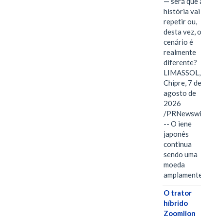
— será que a
história vai se
repetir ou,
desta vez, o
cenário é
realmente
diferente?
LIMASSOL,
Chipre, 7 de
agosto de
2026
/PRNewswire/
-- O iene
japonês
continua
sendo uma
moeda
amplamente…
O trator
híbrido
Zoomlion