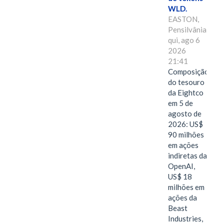
WLD.
EASTON,
Pensilvânia,
qui, ago 6
2026
21:41
Composição
do tesouro
da Eightco
em 5 de
agosto de
2026: US$
90 milhões
em ações
indiretas da
OpenAI,
US$ 18
milhões em
ações da
Beast
Industries,