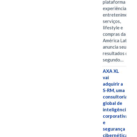
plataforma de
experiências,
entretenimento,
serviços,
lifestyle e
compras da
América Latina
anuncia seus
resultados do
segundo…
AXA XL
vai
adquirir a
S-RM, uma
consultoria
global de
inteligência
corporativa
e
segurança
cibernética