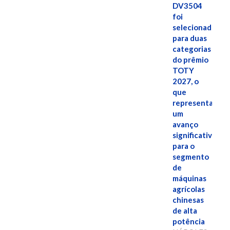
DV3504
foi
selecionado
para duas
categorias
do prêmio
TOTY
2027, o
que
representa
um
avanço
significativo
para o
segmento
de
máquinas
agrícolas
chinesas
de alta
potência