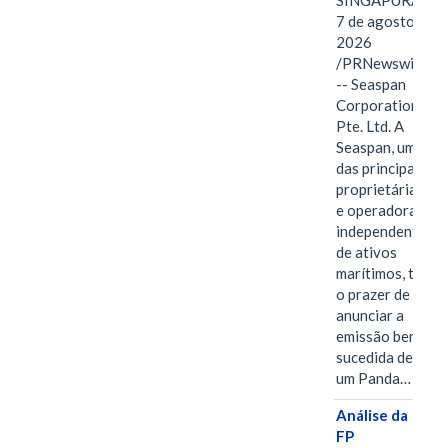
SINGAPURA,
7 de agosto de
2026
/PRNewswire/
-- Seaspan
Corporation
Pte. Ltd. A
Seaspan, uma
das principais
proprietárias
e operadoras
independentes
de ativos
marítimos, tem
o prazer de
anunciar a
emissão bem-
sucedida de
um Panda…
Análise da
FP