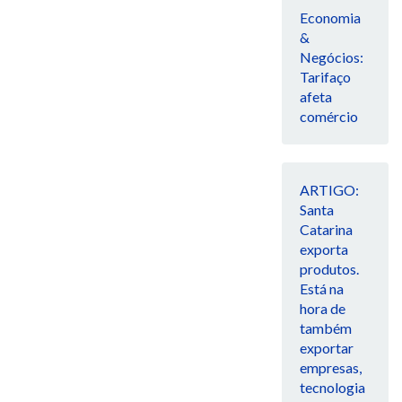
Economia
&
Negócios:
Tarifaço
afeta
comércio
ARTIGO:
Santa
Catarina
exporta
produtos.
Está na
hora de
também
exportar
empresas,
tecnologia