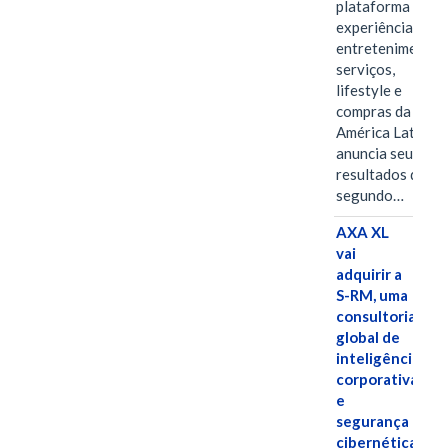
plataforma de
experiências,
entretenimento,
serviços,
lifestyle e
compras da
América Latina
anuncia seus
resultados do
segundo…
AXA XL
vai
adquirir a
S-RM, uma
consultoria
global de
inteligência
corporativa
e
segurança
cibernética