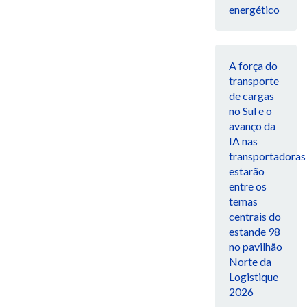
energético
A força do
transporte
de cargas
no Sul e o
avanço da
IA nas
transportadoras
estarão
entre os
temas
centrais do
estande 98
no pavilhão
Norte da
Logistique
2026