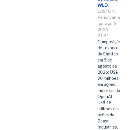
WLD.
EASTON,
Pensilvânia,
qui, ago 6
2026
21:41
Composição
do tesouro
da Eightco
em 5 de
agosto de
2026: US$
90 milhões
em ações
indiretas da
OpenAI,
US$ 18
milhões em
ações da
Beast
Industries,