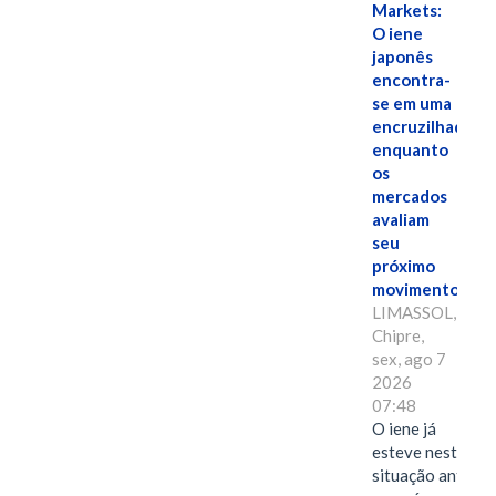
Markets:
O iene
japonês
encontra-
se em uma
encruzilhada
enquanto
os
mercados
avaliam
seu
próximo
movimento.
LIMASSOL,
Chipre,
sex, ago 7
2026
07:48
O iene já
esteve nesta
situação antes