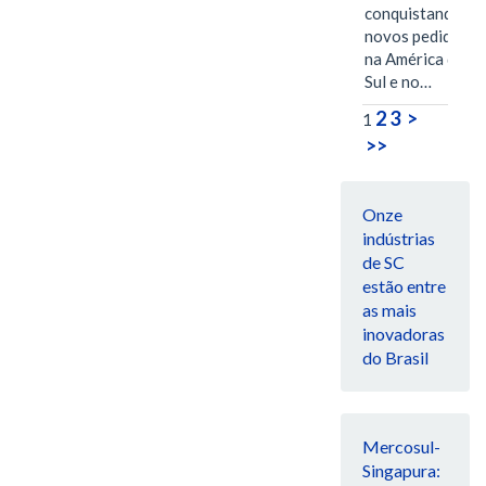
conquistando
novos pedidos
na América do
Sul e no…
2
3
>
1
>>
Onze
indústrias
de SC
estão entre
as mais
inovadoras
do Brasil
Mercosul-
Singapura: