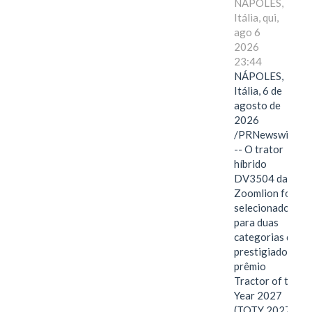
NÁPOLES,
Itália, qui,
ago 6
2026
23:44
NÁPOLES,
Itália, 6 de
agosto de
2026
/PRNewswire/
-- O trator
híbrido
DV3504 da
Zoomlion foi
selecionado
para duas
categorias do
prestigiado
prêmio
Tractor of the
Year 2027
(TOTY 2027: