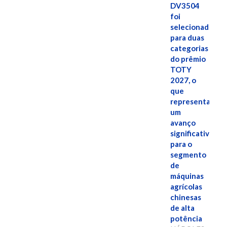
DV3504
foi
selecionado
para duas
categorias
do prêmio
TOTY
2027, o
que
representa
um
avanço
significativo
para o
segmento
de
máquinas
agrícolas
chinesas
de alta
potência