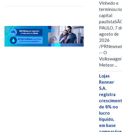
Vinhedo e
terminou na
capital
paulistaSÃO
PAULO, 7 de
agosto de
2026
/PRNewswire/
-- O
Volkswagen
Meteor…
Lojas
Renner
S.A.
registra
crescimento
de 8% no
lucro
líquido,
em base
comparável,