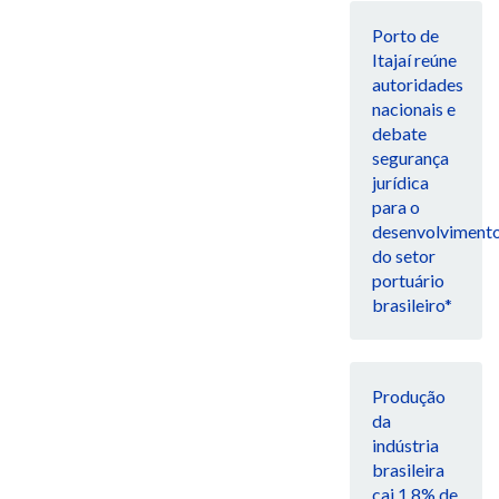
Porto de
Itajaí reúne
autoridades
nacionais e
debate
segurança
jurídica
para o
desenvolviment
do setor
portuário
brasileiro*
Produção
da
indústria
brasileira
cai 1,8% de