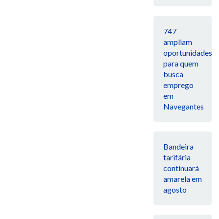
747
ampliam
oportunidades
para quem
busca
emprego
em
Navegantes
Bandeira
tarifária
continuará
amarela em
agosto