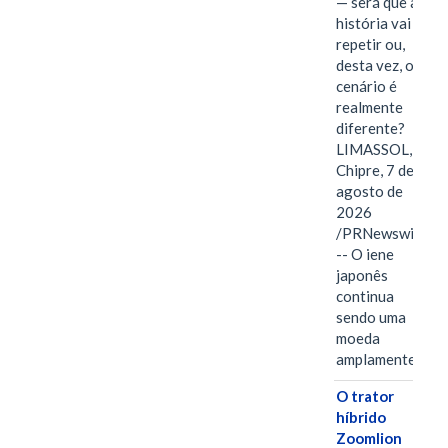
— será que a
história vai se
repetir ou,
desta vez, o
cenário é
realmente
diferente?
LIMASSOL,
Chipre, 7 de
agosto de
2026
/PRNewswire/
-- O iene
japonês
continua
sendo uma
moeda
amplamente…
O trator
híbrido
Zoomlion