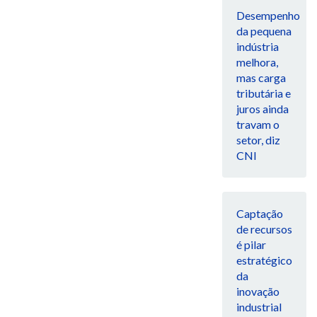
Desempenho
da pequena
indústria
melhora,
mas carga
tributária e
juros ainda
travam o
setor, diz
CNI
Captação
de recursos
é pilar
estratégico
da
inovação
industrial