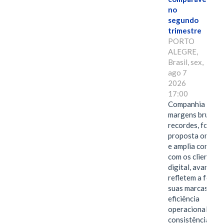
no
segundo
trimestre
PORTO
ALEGRE,
Brasil, sex,
ago 7
2026
17:00
Companhia alcan
margens brutas
recordes, fortal
proposta omnica
e amplia conexã
com os clientes 
digital, avanços 
refletem a força 
suas marcas, a
eficiência
operacional e a
consistência de 