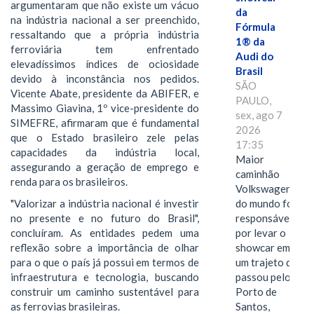
argumentaram que não existe um vácuo
da
na indústria nacional a ser preenchido,
Fórmula
ressaltando que a própria indústria
1® da
ferroviária tem enfrentado
Audi do
elevadíssimos índices de ociosidade
Brasil
devido à inconstância nos pedidos.
SÃO
Vicente Abate, presidente da ABIFER, e
PAULO,
Massimo Giavina, 1º vice-presidente do
sex, ago 7
SIMEFRE, afirmaram que é fundamental
2026
que o Estado brasileiro zele pelas
17:35
capacidades da indústria local,
Maior
assegurando a geração de emprego e
caminhão
renda para os brasileiros.
Volkswagen
do mundo foi
"Valorizar a indústria nacional é investir
responsável
no presente e no futuro do Brasil",
por levar o
concluíram. As entidades pedem uma
showcar em
reflexão sobre a importância de olhar
um trajeto que
para o que o país já possui em termos de
passou pelo
infraestrutura e tecnologia, buscando
Porto de
construir um caminho sustentável para
Santos,
as ferrovias brasileiras.