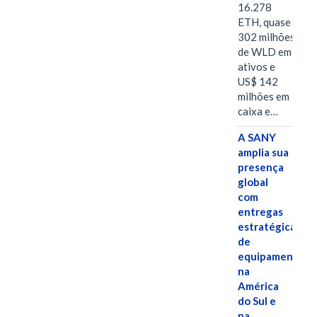
16.278
ETH, quase
302 milhões
de WLD em
ativos e
US$ 142
milhões em
caixa e…
A SANY
amplia sua
presença
global
com
entregas
estratégicas
de
equipamentos
na
América
do Sul e
na