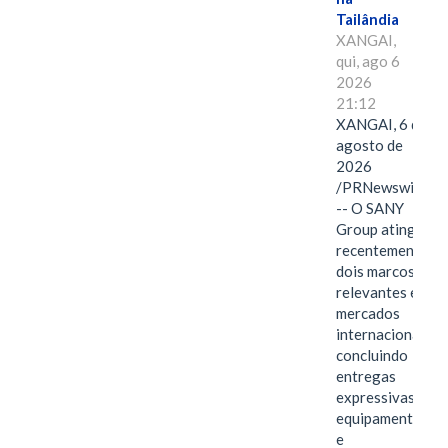
Tailândia
XANGAI,
qui, ago 6
2026
21:12
XANGAI, 6 de
agosto de
2026
/PRNewswire/
-- O SANY
Group atingiu
recentemente
dois marcos
relevantes em
mercados
internacionais,
concluindo
entregas
expressivas de
equipamentos
e