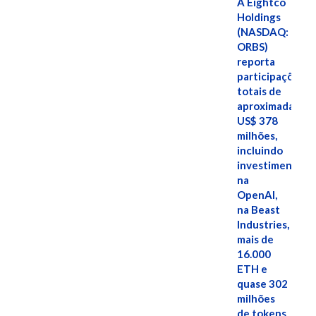
A Eightco
Holdings
(NASDAQ:
ORBS)
reporta
participações
totais de
aproximadamen
US$ 378
milhões,
incluindo
investimentos
na
OpenAI,
na Beast
Industries,
mais de
16.000
ETH e
quase 302
milhões
de tokens