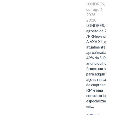
LONDRES,
qui, ago 6
2026
23:30
LONDRES, 6 de
agosto de 2026
/PRNewswire/ -
A AXA XL, que
atualmente deté
aproximadament
49% da S-RM,
anunciou hoje qu
firmou um acord
para adquirir as
ações restantes
da empresa. A S-
RM é uma
consultoria
especializada
em…