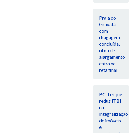
Praia do
Gravatá:
com
dragagem
concluída,
obra de
alargamento
entra na
reta final
BC: Lei que
reduz ITBI
na
integralização
de imóveis
é