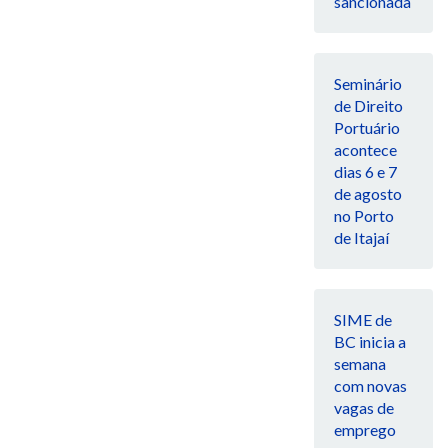
sancionada
Seminário
de Direito
Portuário
acontece
dias 6 e 7
de agosto
no Porto
de Itajaí
SIME de
BC inicia a
semana
com novas
vagas de
emprego