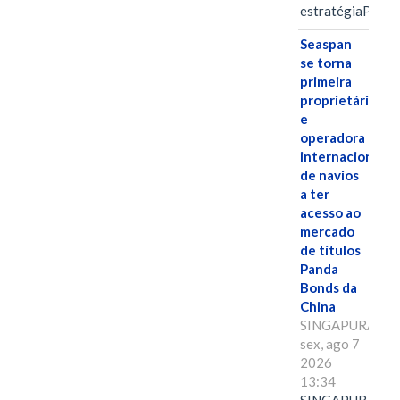
estratégiaPOR
Seaspan
se torna
primeira
proprietária
e
operadora
internacional
de navios
a ter
acesso ao
mercado
de títulos
Panda
Bonds da
China
SINGAPURA,
sex, ago 7
2026
13:34