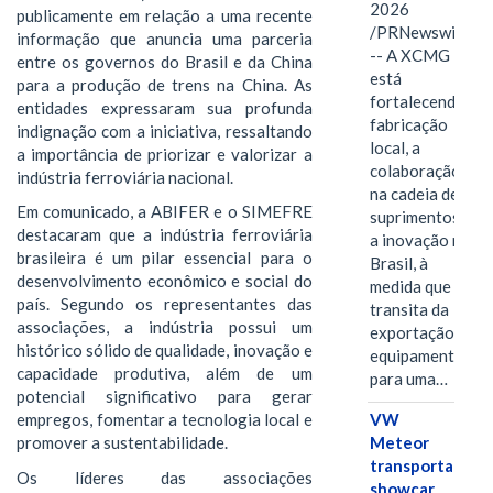
2026
publicamente em relação a uma recente
/PRNewswire/
informação que anuncia uma parceria
-- A XCMG
entre os governos do Brasil e da China
está
para a produção de trens na China. As
fortalecendo a
entidades expressaram sua profunda
fabricação
indignação com a iniciativa, ressaltando
local, a
a importância de priorizar e valorizar a
colaboração
indústria ferroviária nacional.
na cadeia de
Em comunicado, a ABIFER e o SIMEFRE
suprimentos e
destacaram que a indústria ferroviária
a inovação no
brasileira é um pilar essencial para o
Brasil, à
desenvolvimento econômico e social do
medida que
país. Segundo os representantes das
transita da
associações, a indústria possui um
exportação de
histórico sólido de qualidade, inovação e
equipamentos
capacidade produtiva, além de um
para uma…
potencial significativo para gerar
VW
empregos, fomentar a tecnologia local e
Meteor
promover a sustentabilidade.
transporta
Os líderes das associações
showcar