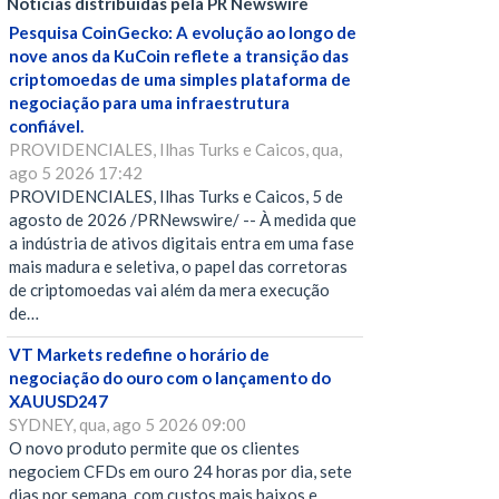
Notícias distribuídas pela PR Newswire
Pesquisa CoinGecko: A evolução ao longo de
nove anos da KuCoin reflete a transição das
criptomoedas de uma simples plataforma de
negociação para uma infraestrutura
confiável.
PROVIDENCIALES, Ilhas Turks e Caicos, qua,
ago 5 2026 17:42
PROVIDENCIALES, Ilhas Turks e Caicos, 5 de
agosto de 2026 /PRNewswire/ -- À medida que
a indústria de ativos digitais entra em uma fase
mais madura e seletiva, o papel das corretoras
de criptomoedas vai além da mera execução
de…
VT Markets redefine o horário de
negociação do ouro com o lançamento do
XAUUSD247
SYDNEY, qua, ago 5 2026 09:00
O novo produto permite que os clientes
negociem CFDs em ouro 24 horas por dia, sete
dias por semana, com custos mais baixos e