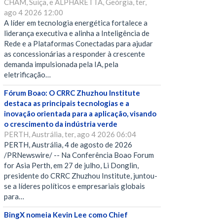
CHAM, Suíça, e ALPHARETTA, Geórgia, ter,
ago 4 2026 12:00
A líder em tecnologia energética fortalece a
liderança executiva e alinha a Inteligência de
Rede e a Plataformas Conectadas para ajudar
as concessionárias a responder à crescente
demanda impulsionada pela IA, pela
eletrificação…
Fórum Boao: O CRRC Zhuzhou Institute
destaca as principais tecnologias e a
inovação orientada para a aplicação, visando
o crescimento da indústria verde
PERTH, Austrália, ter, ago 4 2026 06:04
PERTH, Austrália, 4 de agosto de 2026
/PRNewswire/ -- Na Conferência Boao Forum
for Asia Perth, em 27 de julho, Li Donglin,
presidente do CRRC Zhuzhou Institute, juntou-
se a líderes políticos e empresariais globais
para…
BingX nomeia Kevin Lee como Chief