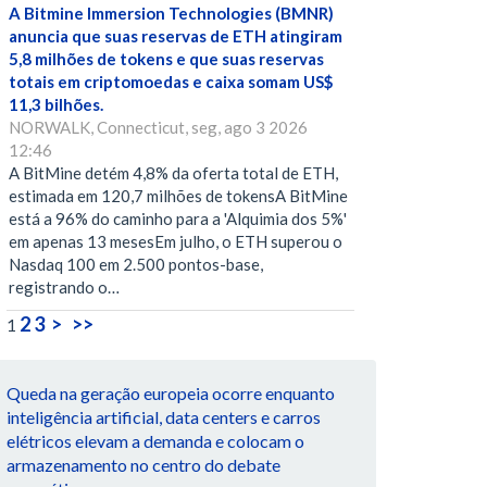
A Bitmine Immersion Technologies (BMNR)
anuncia que suas reservas de ETH atingiram
5,8 milhões de tokens e que suas reservas
totais em criptomoedas e caixa somam US$
11,3 bilhões.
NORWALK, Connecticut, seg, ago 3 2026
12:46
A BitMine detém 4,8% da oferta total de ETH,
estimada em 120,7 milhões de tokensA BitMine
está a 96% do caminho para a 'Alquimia dos 5%'
em apenas 13 mesesEm julho, o ETH superou o
Nasdaq 100 em 2.500 pontos-base,
registrando o…
2
3
>
>>
1
Queda na geração europeia ocorre enquanto
inteligência artificial, data centers e carros
elétricos elevam a demanda e colocam o
armazenamento no centro do debate