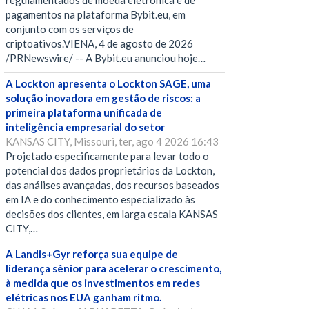
regulamentados de moeda eletrônica e de
pagamentos na plataforma Bybit.eu, em
conjunto com os serviços de
criptoativos.VIENA, 4 de agosto de 2026
/PRNewswire/ -- A Bybit.eu anunciou hoje…
A Lockton apresenta o Lockton SAGE, uma
solução inovadora em gestão de riscos: a
primeira plataforma unificada de
inteligência empresarial do setor
KANSAS CITY, Missouri, ter, ago 4 2026 16:43
Projetado especificamente para levar todo o
potencial dos dados proprietários da Lockton,
das análises avançadas, dos recursos baseados
em IA e do conhecimento especializado às
decisões dos clientes, em larga escala KANSAS
CITY,…
A Landis+Gyr reforça sua equipe de
liderança sênior para acelerar o crescimento,
à medida que os investimentos em redes
elétricas nos EUA ganham ritmo.