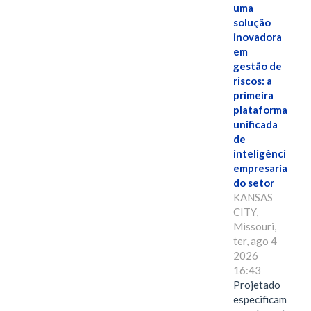
uma
solução
inovadora
em
gestão de
riscos: a
primeira
plataforma
unificada
de
inteligência
empresarial
do setor
KANSAS
CITY,
Missouri,
ter, ago 4
2026
16:43
Projetado
especificamente