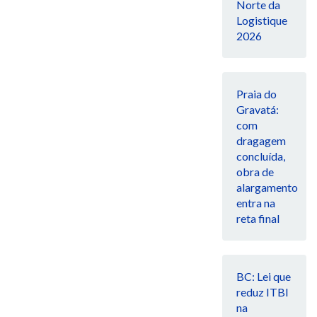
Norte da
Logistique
2026
Praia do
Gravatá:
com
dragagem
concluída,
obra de
alargamento
entra na
reta final
BC: Lei que
reduz ITBI
na