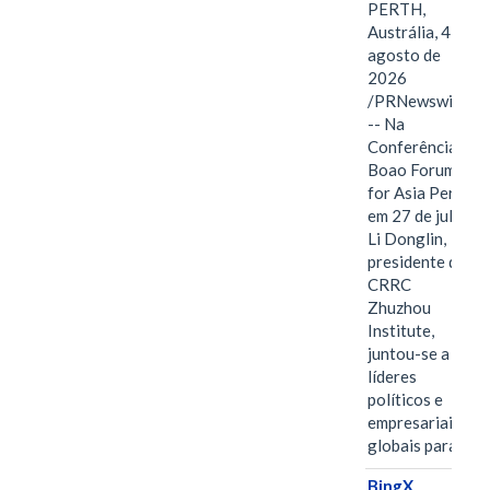
PERTH,
Austrália, 4 de
agosto de
2026
/PRNewswire/
-- Na
Conferência
Boao Forum
for Asia Perth,
em 27 de julho,
Li Donglin,
presidente do
CRRC
Zhuzhou
Institute,
juntou-se a
líderes
políticos e
empresariais
globais para…
BingX