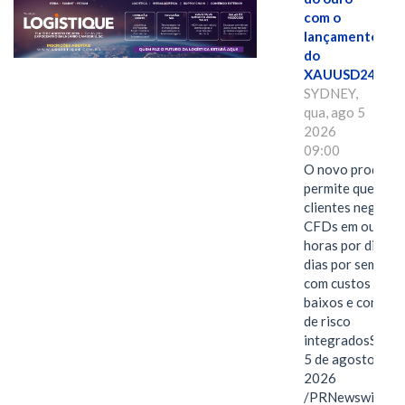
com o
lançamento
do
XAUUSD247
SYDNEY,
qua, ago 5
2026
09:00
O novo produto
permite que os
clientes negocie
CFDs em ouro 2
horas por dia, se
dias por semana,
com custos mais
baixos e control
de risco
integradosSYDN
5 de agosto de
2026
/PRNewswire/ --