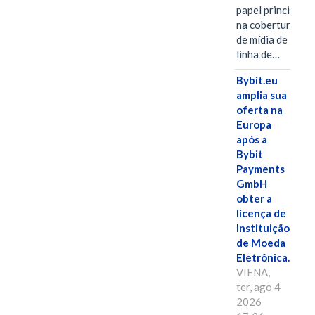
papel principal
na cobertura
de mídia de
linha de…
Bybit.eu
amplia sua
oferta na
Europa
após a
Bybit
Payments
GmbH
obter a
licença de
Instituição
de Moeda
Eletrônica.
VIENA,
ter, ago 4
2026