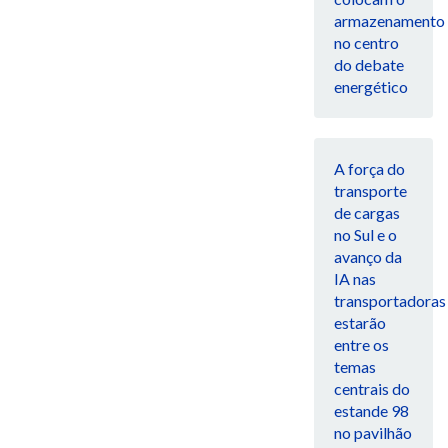
armazenamento
no centro
do debate
energético
A força do
transporte
de cargas
no Sul e o
avanço da
IA nas
transportadoras
estarão
entre os
temas
centrais do
estande 98
no pavilhão