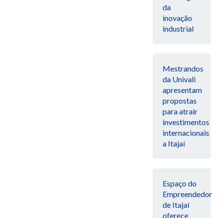
da
inovação
industrial
Mestrandos
da Univali
apresentam
propostas
para atrair
investimentos
internacionais
a Itajaí
Espaço do
Empreendedor
de Itajaí
oferece