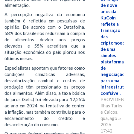
alimentação.
de nove
anos da
A percepção negativa da economia
KuCoin
também é refletida em pesquisas de
reflete a
opinião. De acordo com o Datafolha,
transição
58% dos brasileiros reduziram a compra
das
de alimentos devido aos preços
criptomoedas
elevados, e 55% acreditam que a
de uma
situação econômica do país piorou nos
simples
últimos meses.
plataforma
Especialistas apontam que fatores como
de
condições climáticas adversas,
negociação
desvalorização cambial e custos de
para uma
produção têm pressionado os preços
infraestrutura
dos alimentos. Além disso, a taxa básica
confiável.
de juros (Selic) foi elevada para 12,25%
PROVIDENCIAL
ao ano em 2024, na tentativa de conter
Ilhas Turks
a inflação, mas também contribuiu para o
e Caicos,
encarecimento do crédito e
qua, ago 5
desaceleração do consumo.
2026
17:42
O governo federal reconhece o desafio