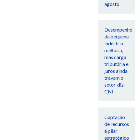
agosto
Desempenho
da pequena
indústria
melhora,
mas carga
tributária e
juros ainda
travam o
setor, diz
CNI
Captação
de recursos
é pilar
estratégico