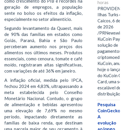
como crescimento do PIB e recordes na
horas
geração de empregos, a população
PROVIDENCIAL
sente no bolso os efeitos da inflação,
Ilhas Turks e
especialmente no setor alimentício.
Caicos, 6 de ago
de 2026
Segundo levantamento da Quaest, mais
/PRNewswire/ --
de 90% das famílias em estados como
KuCoin Pay,
Goiás, Paraná, Bahia e São Paulo
solução de
perceberam aumento nos preços dos
pagamentos em
alimentos nos últimos meses. Produtos
criptomoedas da
essenciais, como cenoura, tomate e café
KuCoin, anuncio
moído, registraram altas significativas,
hoje o lançamen
com variações de até 36% em janeiro.
do KuCoin Gift
A inflação oficial, medida pelo IPCA,
Card, uma soluç
fechou 2024 em 4,83%, ultrapassando a
escalável de
meta estabelecida pelo Conselho
distribuição de…
Monetário Nacional. Contudo, o grupo
de alimentação e bebidas apresentou
Pesquisa
uma elevação de 7,69% no mesmo
CoinGecko:
período, impactando diretamente as
A
famílias de baixa renda, que destinam
evolução
uma parcela maior de seu orçamento à
ao longo