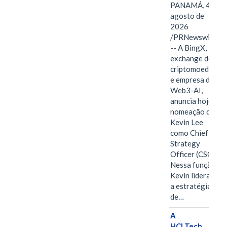
PANAMÁ, 4 de
agosto de
2026
/PRNewswire/
-- A BingX,
exchange de
criptomoedas
e empresa de
Web3-AI,
anuncia hoje a
nomeação de
Kevin Lee
como Chief
Strategy
Officer (CSO).
Nessa função,
Kevin liderará
a estratégia
de…
A
HCLTech