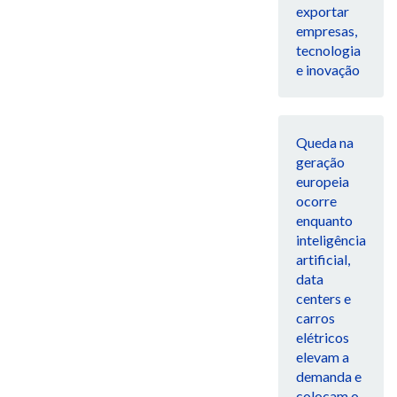
exportar
empresas,
tecnologia
e inovação
Queda na
geração
europeia
ocorre
enquanto
inteligência
artificial,
data
centers e
carros
elétricos
elevam a
demanda e
colocam o