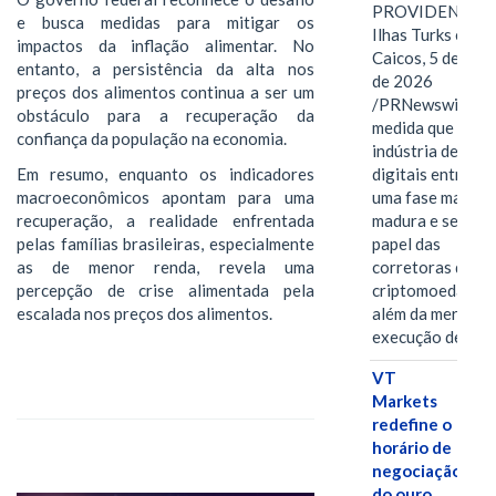
PROVIDENCIAL
e busca medidas para mitigar os
Ilhas Turks e
impactos da inflação alimentar. No
Caicos, 5 de ago
entanto, a persistência da alta nos
de 2026
preços dos alimentos continua a ser um
/PRNewswire/ --
obstáculo para a recuperação da
medida que a
confiança da população na economia.
indústria de ativ
Em resumo, enquanto os indicadores
digitais entra em
macroeconômicos apontam para uma
uma fase mais
recuperação, a realidade enfrentada
madura e seletiva
pelas famílias brasileiras, especialmente
papel das
as de menor renda, revela uma
corretoras de
percepção de crise alimentada pela
criptomoedas va
escalada nos preços dos alimentos.
além da mera
execução de…
VT
Markets
redefine o
horário de
negociação
do ouro