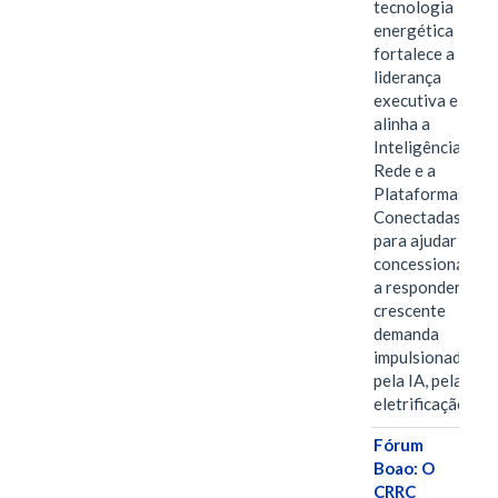
tecnologia
energética
fortalece a
liderança
executiva e
alinha a
Inteligência de
Rede e a
Plataformas
Conectadas
para ajudar as
concessionárias
a responder à
crescente
demanda
impulsionada
pela IA, pela
eletrificação…
Fórum
Boao: O
CRRC