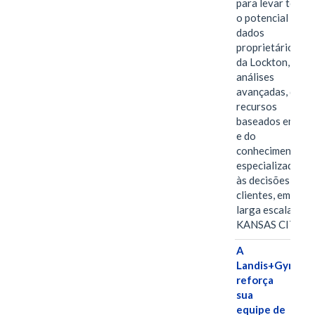
para levar todo
o potencial dos
dados
proprietários
da Lockton, das
análises
avançadas, dos
recursos
baseados em IA
e do
conhecimento
especializado
às decisões dos
clientes, em
larga escala
KANSAS CITY,…
A
Landis+Gyr
reforça
sua
equipe de