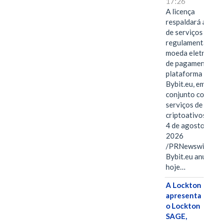
17:26
A licença
respaldará a ofe
de serviços
regulamentados 
moeda eletrônica
de pagamentos 
plataforma
Bybit.eu, em
conjunto com os
serviços de
criptoativos.VIE
4 de agosto de
2026
/PRNewswire/ --
Bybit.eu anuncio
hoje…
A Lockton
apresenta
o Lockton
SAGE,