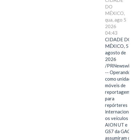
CIDADE
DO
MÉXICO,
qua, ago 5
2026
04:43
CIDADE DO
MÉXICO, 5 de
agosto de
2026
/PRNewswire/
-- Operando
como unidades
móveis de
reportagem
para
repórteres
internacionais,
os veículos
AION UT e
GS7 da GAC
assumiram o