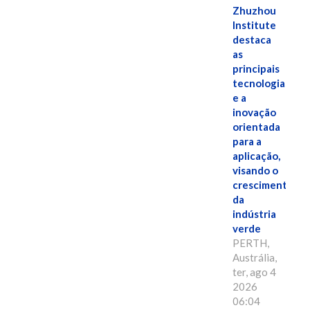
Zhuzhou
Institute
destaca
as
principais
tecnologias
e a
inovação
orientada
para a
aplicação,
visando o
crescimento
da
indústria
verde
PERTH,
Austrália,
ter, ago 4
2026
06:04