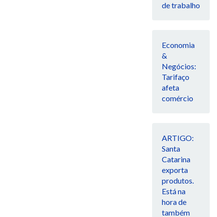
de trabalho
Economia
&
Negócios:
Tarifaço
afeta
comércio
ARTIGO:
Santa
Catarina
exporta
produtos.
Está na
hora de
também