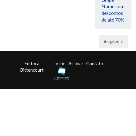
Nome com
descontos
de até 70%
Arquivo
Editora
Início
Assinar
Contato
Bittencourt