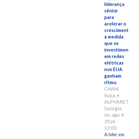
liderança
sênior
para
acelerar o
crescimento,
à medida
que os
investimentos
em redes
elétricas
nos EUA
ganham
ritmo.
CHAM,
Suíça, e
ALPHARETTA,
Geórgia,
ter, ago 4
2026
12:00
A líder em