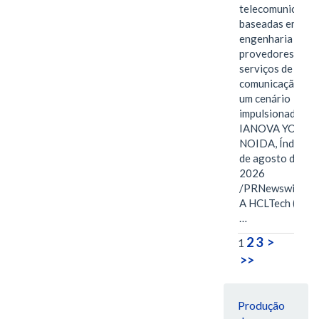
telecomunicaçõe
baseadas em
engenharia para
provedores de
serviços de
comunicação em
um cenário
impulsionado pel
IANOVA YORK e
NOIDA, Índia, 3
de agosto de
2026
/PRNewswire/ -
A HCLTech (NSE:
…
2
3
>
1
>>
Produção