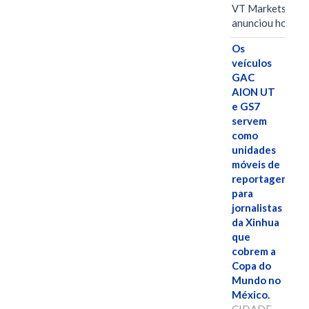
VT Markets
anunciou hoje o
Os
veículos
GAC
AION UT
e GS7
servem
como
unidades
móveis de
reportagem
para
jornalistas
da Xinhua
que
cobrem a
Copa do
Mundo no
México.