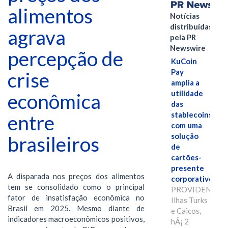
alimentos
Notícias
distribuídas
agrava
pela PR
Newswire
percepção de
KuCoin
Pay
crise
amplia a
utilidade
econômica
das
stablecoins
entre
com uma
solução
brasileiros
de
cartões-
presente
A disparada nos preços dos alimentos
corporativos.
tem se consolidado como o principal
PROVIDENCIAL
fator de insatisfação econômica no
Ilhas Turks
Brasil em 2025. Mesmo diante de
e Caicos,
indicadores macroeconômicos positivos,
hÃ¡ 2