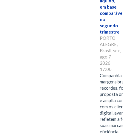
líquido,
em base
comparável,
no
segundo
trimestre
PORTO
ALEGRE,
Brasil, sex,
ago 7
2026
17:00
Companhia alcan
margens brutas
recordes, fortal
proposta omnica
e amplia conexã
com os clientes 
digital, avanços 
refletem a força 
suas marcas, a
eficiência