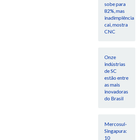
sobe para
82%, mas
inadimplência
cai, mostra
CNC
Onze
indústrias
de SC
estão entre
as mais
inovadoras
do Brasil
Mercosul-
Singapura:
10