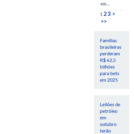
em…
2
3
>
1
>>
Famílias
brasileiras
perderam
R$ 62,5
bilhões
para bets
em 2025
Leilões de
petróleo
em
outubro
terão