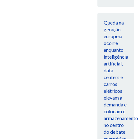
Queda na
geração
europeia
ocorre
enquanto
inteligência
artificial,
data
centers e
carros
elétricos
elevam a
demanda e
colocam o
armazenamento
no centro
do debate
energético