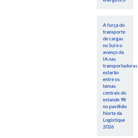
A força do
transporte
de cargas
no Sul e o
avanço da
IA nas
transportadoras
estarão
entre os
temas
centrais do
estande 98
no pavilhão
Norte da
Logistique
2026