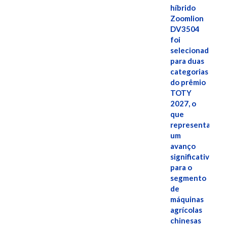
híbrido
Zoomlion
DV3504
foi
selecionado
para duas
categorias
do prêmio
TOTY
2027, o
que
representa
um
avanço
significativo
para o
segmento
de
máquinas
agrícolas
chinesas