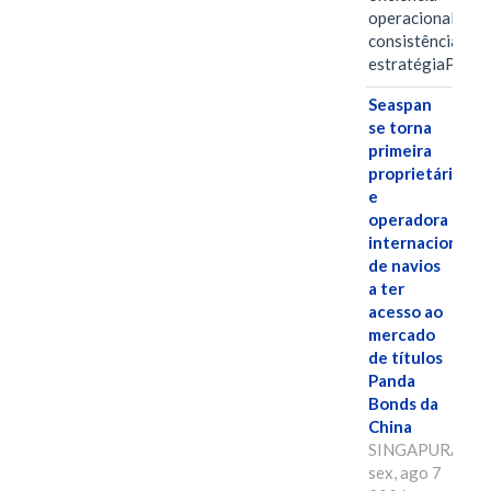
operacional e a
consistência de 
estratégiaPOR
Seaspan
se torna
primeira
proprietária
e
operadora
internacional
de navios
a ter
acesso ao
mercado
de títulos
Panda
Bonds da
China
SINGAPURA,
sex, ago 7