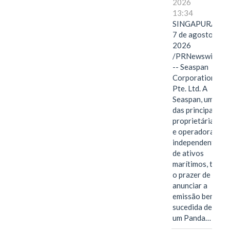
2026
13:34
SINGAPURA,
7 de agosto de
2026
/PRNewswire/
-- Seaspan
Corporation
Pte. Ltd. A
Seaspan, uma
das principais
proprietárias
e operadoras
independentes
de ativos
marítimos, tem
o prazer de
anunciar a
emissão bem-
sucedida de
um Panda…