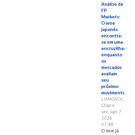
Análise da
FP
Markets:
O iene
japonês
encontra-
se em uma
encruzilhada
enquanto
os
mercados
avaliam
seu
próximo
movimento.
LIMASSOL,
Chipre,
sex, ago 7
2026
07:48
O iene já