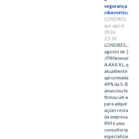
segurança
cibernética
LONDRES,
qui, ago 6
2026
23:30
LONDRES, 6 de
agosto de 2026
/PRNewswire/ -
A AXA XL, que
atualmente deté
aproximadament
49% da S-RM,
anunciou hoje qu
firmou um acord
para adquirir as
ações restantes
da empresa. A S-
RM é uma
consultoria
especializada