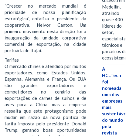
sucesso em
“Crescer no mercado mundial é
Medellín,
prioridade de nossa planificação
atraindo
estratégica”, enfatiza o presidente da
quase 400
cooperativa, Neivor Canton. Um
líderes do
primeiro movimento nesta direção foi a
setor,
inauguração da unidade corporativa
especialistas
comercial de exportação, na cidade
técnicos e
portuária de Itajaí.
parceiros do
ecossistema.…
Tarifas
O mercado chinês é atendido por muitos
A
exportadores, como Estados Unidos,
HCLTech
Espanha, Alemanha e França. Os EUA
foi
são grandes exportadores e
nomeada
competidores no cenário das
uma das
exportações de carnes de suínos e de
empresas
aves para a China, mas a empresa
mais
ressalta que este protagonismo pode
sustentáveis
mudar em razão da nova política de
do mundo
tarifa imposta pelo presidente Donald
pela
Trump, gerando boas oportunidades
revista