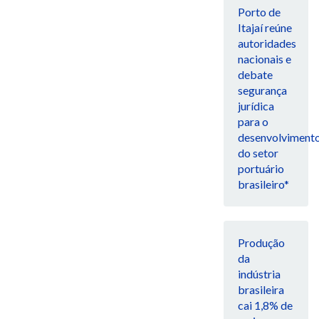
Porto de
Itajaí reúne
autoridades
nacionais e
debate
segurança
jurídica
para o
desenvolviment
do setor
portuário
brasileiro*
Produção
da
indústria
brasileira
cai 1,8% de