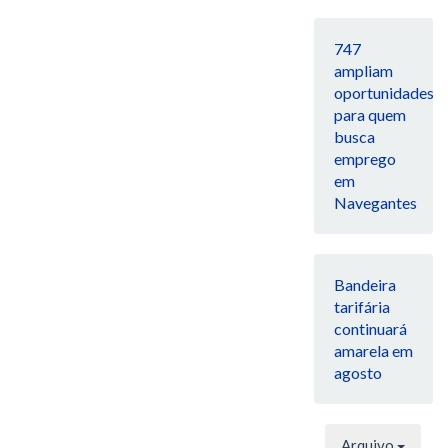
747
ampliam
oportunidades
para quem
busca
emprego
em
Navegantes
Bandeira
tarifária
continuará
amarela em
agosto
Arquivo