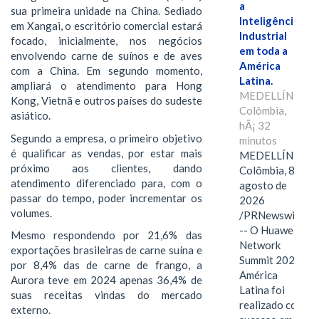
a
sua primeira unidade na China. Sediado
Inteligência
em Xangai, o escritório comercial estará
Industrial
focado, inicialmente, nos negócios
em toda a
envolvendo carne de suínos e de aves
América
com a China. Em segundo momento,
Latina.
ampliará o atendimento para Hong
MEDELLÍN,
Kong, Vietnã e outros países do sudeste
Colômbia,
asiático.
hÃ¡ 32
Segundo a empresa, o primeiro objetivo
minutos
é qualificar as vendas, por estar mais
MEDELLÍN,
próximo aos clientes, dando
Colômbia, 8 de
atendimento diferenciado para, com o
agosto de
passar do tempo, poder incrementar os
2026
volumes.
/PRNewswire/
-- O Huawei
Mesmo respondendo por 21,6% das
Network
exportações brasileiras de carne suína e
Summit 2026
por 8,4% das de carne de frango, a
América
Aurora teve em 2024 apenas 36,4% de
Latina foi
suas receitas vindas do mercado
realizado com
externo.