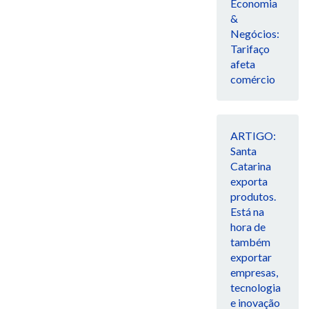
Economia
&
Negócios:
Tarifaço
afeta
comércio
ARTIGO:
Santa
Catarina
exporta
produtos.
Está na
hora de
também
exportar
empresas,
tecnologia
e inovação