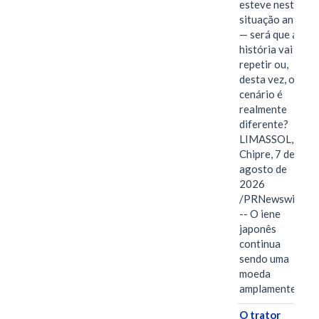
esteve nesta
situação antes
— será que a
história vai se
repetir ou,
desta vez, o
cenário é
realmente
diferente?
LIMASSOL,
Chipre, 7 de
agosto de
2026
/PRNewswire/
-- O iene
japonês
continua
sendo uma
moeda
amplamente…
O trator