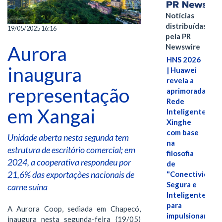
Notícias
distribuídas
19/05/2025 16:16
pela PR
Aurora
Newswire
HNS 2026
inaugura
| Huawei
revela a
representação
aprimorada
Rede
em Xangai
Inteligente
Xinghe
com base
Unidade aberta nesta segunda tem
na
estrutura de escritório comercial; em
filosofia
2024, a cooperativa respondeu por
de
21,6% das exportações nacionais de
"Conectividade
Segura e
carne suína
Inteligente"
para
A Aurora Coop, sediada em Chapecó,
impulsionar
inaugura nesta segunda-feira (19/05)