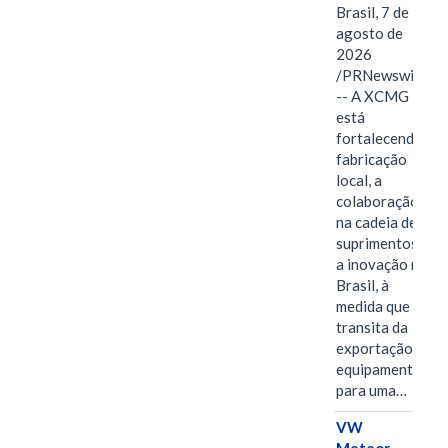
Brasil, 7 de
agosto de
2026
/PRNewswire/
-- A XCMG
está
fortalecendo a
fabricação
local, a
colaboração
na cadeia de
suprimentos e
a inovação no
Brasil, à
medida que
transita da
exportação de
equipamentos
para uma…
VW