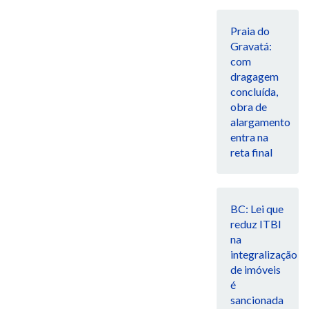
Praia do
Gravatá:
com
dragagem
concluída,
obra de
alargamento
entra na
reta final
BC: Lei que
reduz ITBI
na
integralização
de imóveis
é
sancionada