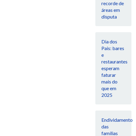
recorde de
áreas em
disputa
Dia dos
Pais: bares
e
restaurantes
esperam
faturar
mais do
que em
2025
Endividamento
das
famílias