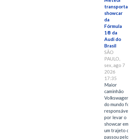
Meteor
transporta
showcar
da
Fórmula
1® da
Audi do
Brasil
SÃO
PAULO,
sex, ago 7
2026
17:35
Maior
caminhão
Volkswagen
do mundo foi
responsável
por levar o
showcar em
um trajeto que
passou pelo