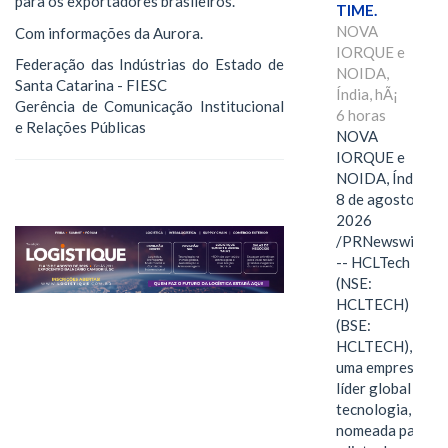
para os exportadores brasileiros.
TIME.
NOVA
Com informações da Aurora.
IORQUE e
Federação das Indústrias do Estado de
NOIDA,
Santa Catarina - FIESC
Índia, hÃ¡
Gerência de Comunicação Institucional
6 horas
e Relações Públicas
NOVA
IORQUE e
NOIDA, Índia,
8 de agosto de
2026
/PRNewswire/
-- HCLTech
(NSE:
HCLTECH)
(BSE:
HCLTECH),
uma empresa
líder global em
tecnologia, foi
nomeada para