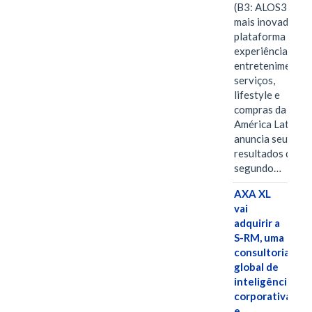
(B3: ALOS3), a
mais inovadora
plataforma de
experiências,
entretenimento,
serviços,
lifestyle e
compras da
América Latina
anuncia seus
resultados do
segundo…
AXA XL
vai
adquirir a
S-RM, uma
consultoria
global de
inteligência
corporativa
e