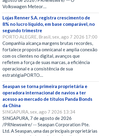
agosto de 2026 /PRNewswire/ -- O
Volkswagen Meteor…
Lojas Renner S.A. registra crescimento de
8% no lucro líquido, em base comparável, no
segundo trimestre
PORTO ALEGRE, Brasil, sex, ago 7 2026 17:00
Companhia alcança margens brutas recordes,
fortalece proposta omnicanal e amplia conexão
com os clientes no digital, avanços que
refletem a força de suas marcas, a eficiência
operacional e a consistência de sua
estratégiaPORTO…
Seaspan se torna primeira proprietária e
operadora internacional de navios a ter
acesso ao mercado de títulos Panda Bonds
da China
SINGAPURA, sex, ago 7 2026 13:34
SINGAPURA, 7 de agosto de 2026
/PRNewswire/ -- Seaspan Corporation Pte.
Ltd. A Seaspan, uma das principais proprietárias