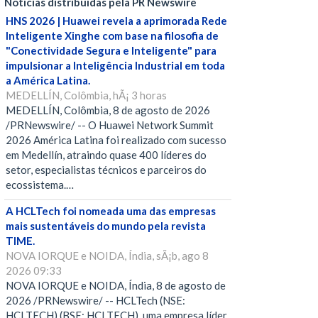
Notícias distribuídas pela PR Newswire
HNS 2026 | Huawei revela a aprimorada Rede
Inteligente Xinghe com base na filosofia de
"Conectividade Segura e Inteligente" para
impulsionar a Inteligência Industrial em toda
a América Latina.
MEDELLÍN, Colômbia, hÃ¡ 3 horas
MEDELLÍN, Colômbia, 8 de agosto de 2026
/PRNewswire/ -- O Huawei Network Summit
2026 América Latina foi realizado com sucesso
em Medellín, atraindo quase 400 líderes do
setor, especialistas técnicos e parceiros do
ecossistema.…
A HCLTech foi nomeada uma das empresas
mais sustentáveis do mundo pela revista
TIME.
NOVA IORQUE e NOIDA, Índia, sÃ¡b, ago 8
2026 09:33
NOVA IORQUE e NOIDA, Índia, 8 de agosto de
2026 /PRNewswire/ -- HCLTech (NSE:
HCLTECH) (BSE: HCLTECH), uma empresa líder