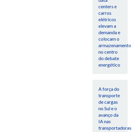
centers e
carros
elétricos
elevam a
demanda e
colocam o
armazenamento
no centro
do debate
energético
A força do
transporte
de cargas
no Sul e o
avanço da
IA nas
transportadoras