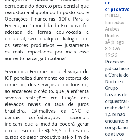
de
derrubada do decreto presidencial que
criptoativos
reajustou a alíquota do Imposto sobre
DUBAI,
Operações Financeiras (IOF). Para a
Emirados
Federação, "a medida do Executivo foi
Árabes
adotada de forma equivocada e
Unidos,
unilateral, sem qualquer diálogo com
sÃ¡b, ago
os setores produtivos — justamente
8 2026
os mais impactados por mais esse
19:23
aumento na carga tributária".
Processo
judicial acusa
Segundo a Fecomércio, a elevação do
a Coreia do
IOF penaliza duramente os setores do
Norte e o
comércio, dos serviços e do turismo,
Grupo
ao encarecer o crédito, que já enfrenta
Lazarus de
severas restrições em função dos
orquestrar o
elevados níveis da taxa de juros
roubo de US$
brasileira. Estimativas da CNC e
1,5 bilhão,
demais confederações nacionais
enquanto o
indicam que a medida poderá gerar
congelamento
um acréscimo de R$ 58,5 bilhões nos
de ativos
custos do setor produtivo até o fim de