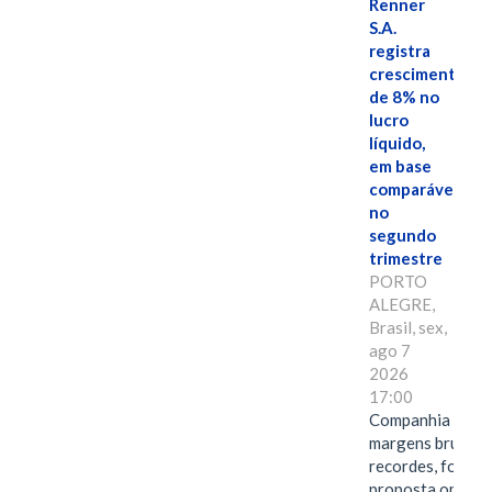
Renner
S.A.
registra
crescimento
de 8% no
lucro
líquido,
em base
comparável,
no
segundo
trimestre
PORTO
ALEGRE,
Brasil, sex,
ago 7
2026
17:00
Companhia alcan
margens brutas
recordes, fortal
proposta omnica