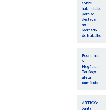
sobre
habilidades
para se
destacar
no
mercado
de trabalho
Economia
&
Negócios:
Tarifaço
afeta
comércio
ARTIGO:
Santa