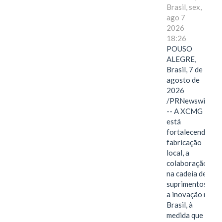
Brasil, sex,
ago 7
2026
18:26
POUSO
ALEGRE,
Brasil, 7 de
agosto de
2026
/PRNewswire/
-- A XCMG
está
fortalecendo a
fabricação
local, a
colaboração
na cadeia de
suprimentos e
a inovação no
Brasil, à
medida que