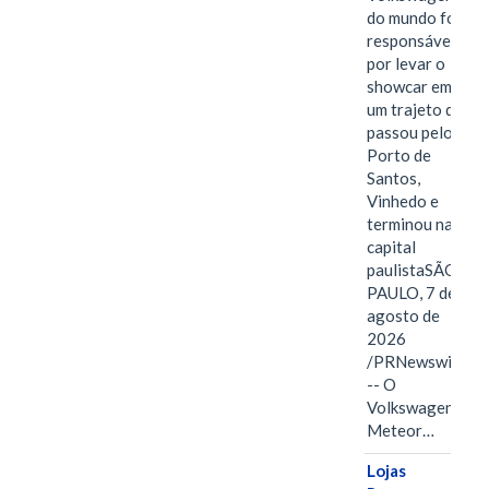
do mundo foi
responsável
por levar o
showcar em
um trajeto que
passou pelo
Porto de
Santos,
Vinhedo e
terminou na
capital
paulistaSÃO
PAULO, 7 de
agosto de
2026
/PRNewswire/
-- O
Volkswagen
Meteor…
Lojas