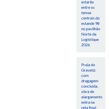
estarão
entre os
temas
centrais do
estande 98
no pavilhão
Norte da
Logistique
2026
Praia do
Gravatá:
com
dragagem
concluída,
obra de
alargamento
entra na
reta final