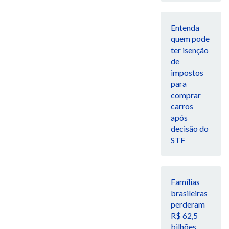
Entenda
quem pode
ter isenção
de
impostos
para
comprar
carros
após
decisão do
STF
Famílias
brasileiras
perderam
R$ 62,5
bilhões