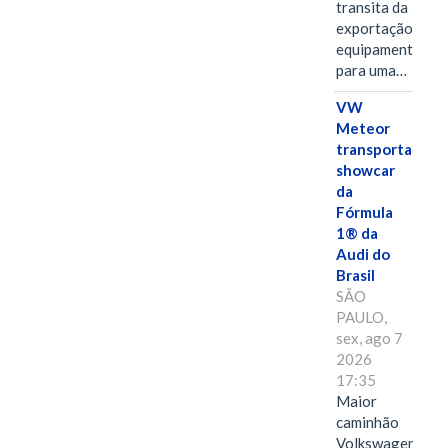
transita da
exportação de
equipamentos
para uma…
VW
Meteor
transporta
showcar
da
Fórmula
1® da
Audi do
Brasil
SÃO
PAULO,
sex, ago 7
2026
17:35
Maior
caminhão
Volkswagen