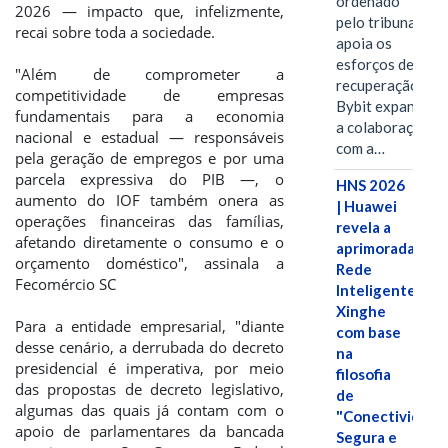
ordenado
2026 — impacto que, infelizmente,
pelo tribunal
recai sobre toda a sociedade.
apoia os
esforços de
"Além de comprometer a
recuperação e
competitividade de empresas
Bybit expande
fundamentais para a economia
a colaboração
nacional e estadual — responsáveis
com a…
pela geração de empregos e por uma
parcela expressiva do PIB —, o
HNS 2026
aumento do IOF também onera as
| Huawei
operações financeiras das famílias,
revela a
afetando diretamente o consumo e o
aprimorada
orçamento doméstico", assinala a
Rede
Fecomércio SC
Inteligente
Xinghe
Para a entidade empresarial, "diante
com base
desse cenário, a derrubada do decreto
na
presidencial é imperativa, por meio
filosofia
das propostas de decreto legislativo,
de
algumas das quais já contam com o
"Conectividade
apoio de parlamentares da bancada
Segura e