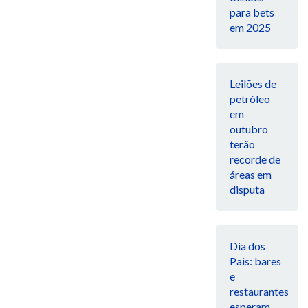
para bets
em 2025
Leilões de
petróleo
em
outubro
terão
recorde de
áreas em
disputa
Dia dos
Pais: bares
e
restaurantes
esperam