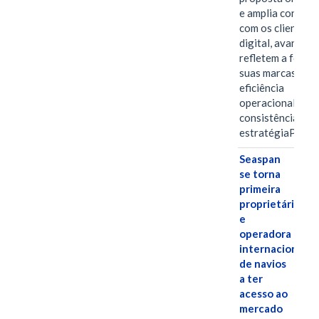
e amplia conexã
com os clientes 
digital, avanços 
refletem a força 
suas marcas, a
eficiência
operacional e a
consistência de 
estratégiaPOR
Seaspan
se torna
primeira
proprietária
e
operadora
internacional
de navios
a ter
acesso ao
mercado