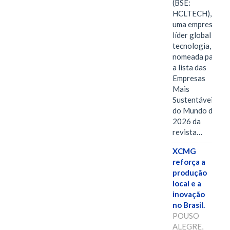
(BSE:
HCLTECH),
uma empresa
líder global em
tecnologia, foi
nomeada para
a lista das
Empresas
Mais
Sustentáveis
do Mundo de
2026 da
revista…
XCMG
reforça a
produção
local e a
inovação
no Brasil.
POUSO
ALEGRE,