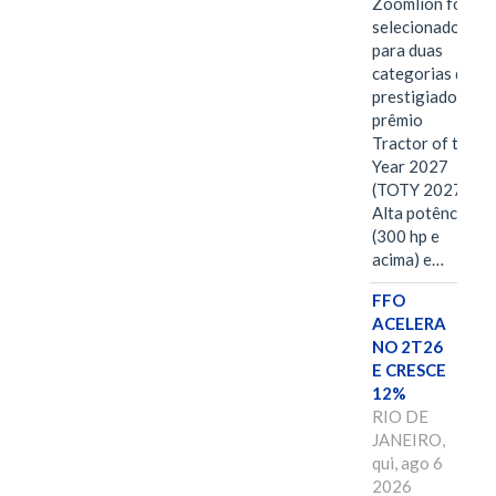
Zoomlion foi
selecionado
para duas
categorias do
prestigiado
prêmio
Tractor of the
Year 2027
(TOTY 2027:
Alta potência
(300 hp e
acima) e…
FFO
ACELERA
NO 2T26
E CRESCE
12%
RIO DE
JANEIRO,
qui, ago 6
2026