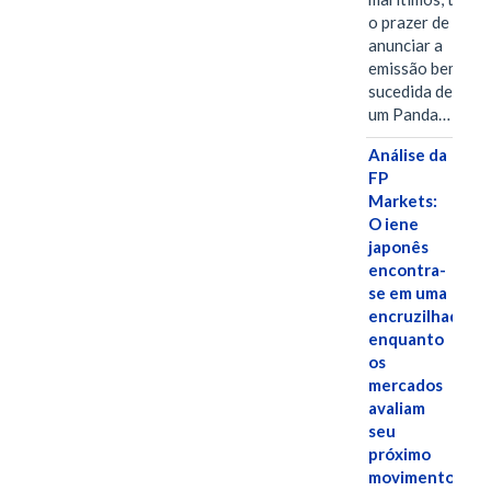
o prazer de
anunciar a
emissão bem-
sucedida de
um Panda…
Análise da
FP
Markets:
O iene
japonês
encontra-
se em uma
encruzilhada
enquanto
os
mercados
avaliam
seu
próximo
movimento.