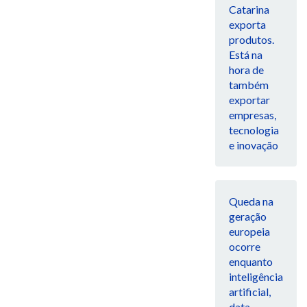
Catarina
exporta
produtos.
Está na
hora de
também
exportar
empresas,
tecnologia
e inovação
Queda na
geração
europeia
ocorre
enquanto
inteligência
artificial,
data