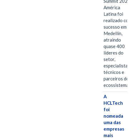
Summit 2026
América
Latina foi
realizado com
sucesso em
Medellín,
atraindo
quase 400
líderes do
setor,
especialistas
técnicos e
parceiros do
ecossistema.…
A
HCLTech
foi
nomeada
uma das
empresas
mais