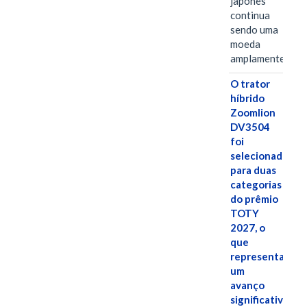
japonês
continua
sendo uma
moeda
amplamente…
O trator
híbrido
Zoomlion
DV3504
foi
selecionado
para duas
categorias
do prêmio
TOTY
2027, o
que
representa
um
avanço
significativo