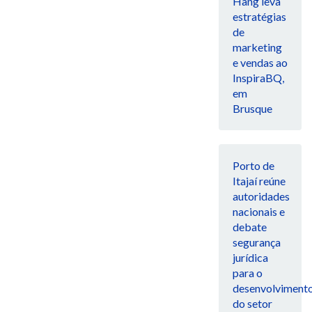
Hang leva
estratégias
de
marketing
e vendas ao
InspiraBQ,
em
Brusque
Porto de
Itajaí reúne
autoridades
nacionais e
debate
segurança
jurídica
para o
desenvolviment
do setor