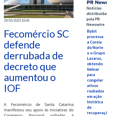
Notícias
distribuídas
pela PR
29/05/2025 10:41
Newswire
Fecomércio SC
Bybit
processa
defende
a Coreia
do Norte
derrubada de
e o Grupo
Lazarus,
decreto que
obtendo
liminar
aumentou o
para
congelar
IOF
ativos
roubados
em ação
histórica
A Fecomércio de Santa Catarina
de
manifestou seu apoio às iniciativas do
recuperação
Congresso Nacional voltadas à