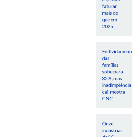
faturar
mais do
que em
2025
Endividamento
das
famílias
sobe para
82%, mas
inadimplência
cai, mostra
CNC
Onze
indústrias
de SC