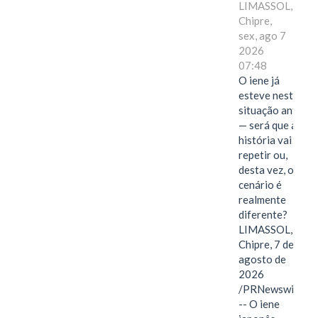
LIMASSOL,
Chipre,
sex, ago 7
2026
07:48
O iene já
esteve nesta
situação antes
— será que a
história vai se
repetir ou,
desta vez, o
cenário é
realmente
diferente?
LIMASSOL,
Chipre, 7 de
agosto de
2026
/PRNewswire/
-- O iene