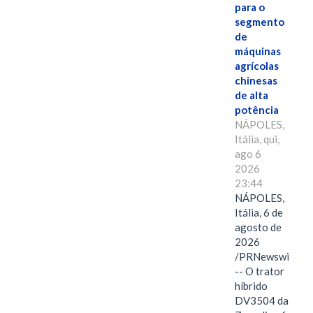
para o
segmento
de
máquinas
agrícolas
chinesas
de alta
potência
NÁPOLES,
Itália, qui,
ago 6
2026
23:44
NÁPOLES,
Itália, 6 de
agosto de
2026
/PRNewswire/
-- O trator
híbrido
DV3504 da