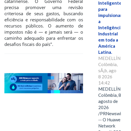
catarinense. O Governo Federal
Inteligente"
precisa promover uma revisão
para
criteriosa de seus gastos, buscando
impulsionar
eficiência e responsabilidade com os
a
recursos públicos. O aumento de
Inteligência
impostos não é — e jamais será — o
Industrial
caminho adequado para enfrentar os
em toda a
desafios fiscais do país".
América
Latina.
MEDELLÍN,
Colômbia,
sÃ¡b, ago
8 2026
14:42
MEDELLÍN,
Colômbia, 8 de
agosto de
2026
/PRNewswire/
-- O Huawei
Network