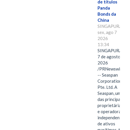
de títulos
Panda
Bonds da
China
SINGAPURA,
sex, ago 7
2026
13:34
SINGAPURA,
7 de agosto de
2026
/PRNewswire/
-- Seaspan
Corporation
Pte. Ltd. A
Seaspan, uma
das principais
proprietárias
e operadoras
independentes
de ativos
marítimos, tem