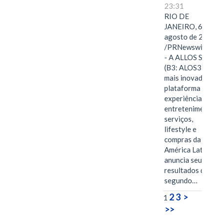
23:31
RIO DE
JANEIRO, 6 de
agosto de 2026
/PRNewswire/ -
- A ALLOS S.A.
(B3: ALOS3), a
mais inovadora
plataforma de
experiências,
entretenimento,
serviços,
lifestyle e
compras da
América Latina
anuncia seus
resultados do
segundo…
2
3
>
1
>>