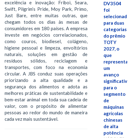
excelência e inovação: Friboi, Seara,
DV3504
Swift, Pilgrim’s Pride, Moy Park, Primo,
foi
Just Bare, entre muitas outras, que
selecionado
chegam todos os dias às mesas de
para duas
consumidores em 180 países. A empresa
categorias
investe em negócios correlacionados,
do prêmio
como couros, biodiesel, colágeno,
TOTY
higiene pessoal e limpeza, envoltórios
2027, o
naturais, soluções em gestão de
que
resíduos sólidos, reciclagem e
representa
transportes, com foco na economia
um
circular. A JBS conduz suas operações
avanço
priorizando a alta qualidade e a
significativo
segurança dos alimentos e adota as
para o
melhores práticas de sustentabilidade e
segmento
bem-estar animal em toda sua cadeia de
de
valor, com o propósito de alimentar
máquinas
pessoas ao redor do mundo de maneira
agrícolas
cada vez mais sustentável.
chinesas
de alta
potência