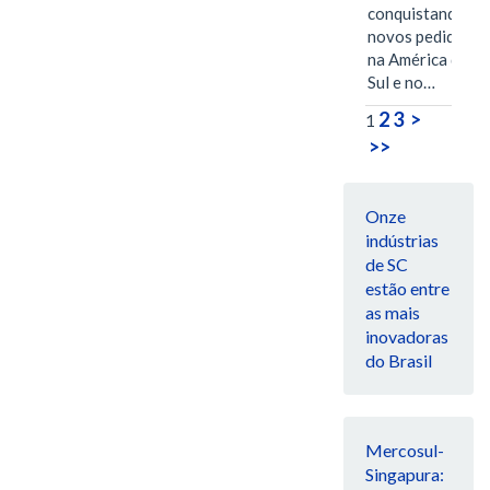
conquistando
novos pedidos
na América do
Sul e no…
2
3
>
1
>>
Onze
indústrias
de SC
estão entre
as mais
inovadoras
do Brasil
Mercosul-
Singapura: