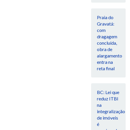
Praia do
Gravatá:
com
dragagem
concluída,
obra de
alargamento
entra na
reta final
BC: Lei que
reduz ITBI
na
integralização
de imóveis
é