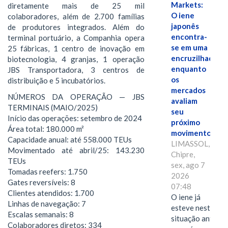
Markets:
diretamente mais de 25 mil
O iene
colaboradores, além de 2.700 famílias
japonês
de produtores integrados. Além do
encontra-
terminal portuário, a Companhia opera
se em uma
25 fábricas, 1 centro de inovação em
encruzilhada
biotecnologia, 4 granjas, 1 operação
enquanto
JBS Transportadora, 3 centros de
os
distribuição e 5 incubatórios.
mercados
NÚMEROS DA OPERAÇÃO — JBS
avaliam
TERMINAIS (MAIO/2025)
seu
Início das operações: setembro de 2024
próximo
Área total: 180.000 m²
movimento.
Capacidade anual: até 558.000 TEUs
LIMASSOL,
Movimentado até abril/25: 143.230
Chipre,
TEUs
sex, ago 7
Tomadas reefers: 1.750
2026
Gates reversíveis: 8
07:48
Clientes atendidos: 1.700
O iene já
Linhas de navegação: 7
esteve nesta
Escalas semanais: 8
situação antes
Colaboradores diretos: 334