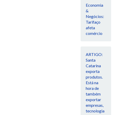
Economia
&
Negócios:
Tarifaço
afeta
comércio
ARTIGO:
Santa
Catarina
exporta
produtos.
Está na
hora de
também
exportar
empresas,
tecnologia