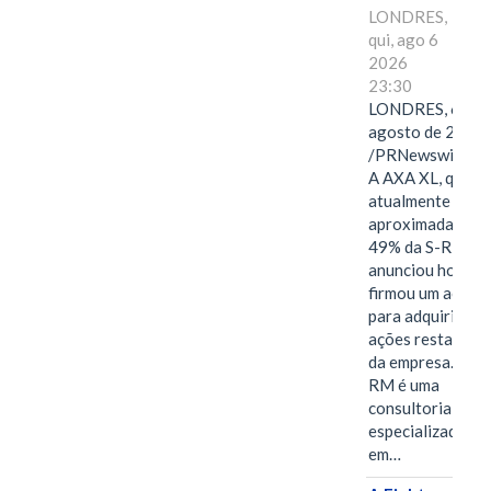
LONDRES,
qui, ago 6
2026
23:30
LONDRES, 6 de
agosto de 2026
/PRNewswire/ -
A AXA XL, que
atualmente deté
aproximadament
49% da S-RM,
anunciou hoje qu
firmou um acord
para adquirir as
ações restantes
da empresa. A S-
RM é uma
consultoria
especializada
em…