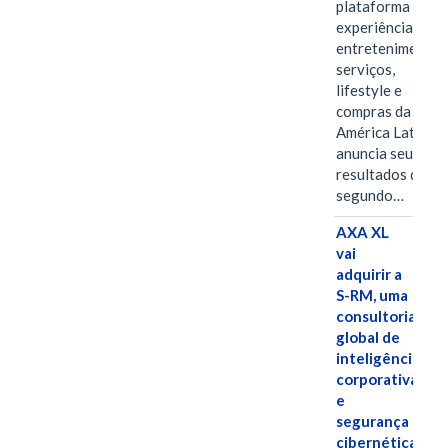
plataforma de
experiências,
entretenimento,
serviços,
lifestyle e
compras da
América Latina
anuncia seus
resultados do
segundo…
AXA XL
vai
adquirir a
S-RM, uma
consultoria
global de
inteligência
corporativa
e
segurança
cibernética