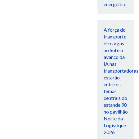
energético
A força do
transporte
de cargas
no Sul e o
avanço da
IA nas
transportadoras
estarão
entre os
temas
centrais do
estande 98
no pavilhão
Norte da
Logistique
2026