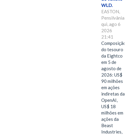
WLD.
EASTON,
Pensilvânia,
qui, ago 6
2026
21:41
Composição
do tesouro
da Eightco
em 5 de
agosto de
2026: US$
90 milhões
em ações
indiretas da
OpenAI,
US$ 18
milhões em
ações da
Beast
Industries,