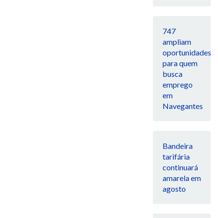
747
ampliam
oportunidades
para quem
busca
emprego
em
Navegantes
Bandeira
tarifária
continuará
amarela em
agosto