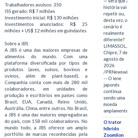
— será que a
Trabalhadores avulsos: 350
história vai se
ISS gerado: R$ 7 milhões
repetir ou,
Investimento inicial: R$ 130 milhões
desta vez, o
Investimentos anunciados: R$ 25
cenário é
milhões + US$ 12 milhões em guindastes
realmente
diferente?
Sobre a JBS
LIMASSOL,
A JBS é uma das maiores empresas de
Chipre, 7 de
alimentos do mundo. Com uma
agosto de
plataforma diversificada por tipos de
2026
produtos (aves, suínos, bovinos e
/PRNewswire/
ovinos, além de plant-based), a
-- O iene
Companhia conta com mais de 280 mil
japonês
colaboradores, em unidades de
continua
produção e escritórios em países como
sendo uma
Brasil, EUA, Canadá, Reino Unido,
moeda
Austrália, China, entre outros. No Brasil,
amplamente…
a JBS é uma das maiores empregadoras
do país, com 158 mil colaboradores. No
O trator
mundo todo, a JBS oferece um amplo
híbrido
portfólio de marcas reconhecidas pela
Zoomlion