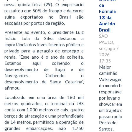
nessa quinta-feira (29). O empresário
da
ressaltou que 50% do frango e da carne
Fórmula
suína exportados no Brasil são
1® da
escoadas por portos da região.
Audi do
Brasil
Presente ao evento, o presidente Luiz
SÃO
Inácio Lula da Silva destacou a
PAULO,
importância dos investimentos público e
sex, ago 7
privado para a geração de emprego e
2026
renda. “Esse ano é o ano da colheita.
17:35
Estamos aqui colhendo o
Maior
desenvolvimento de Itajaí e de
caminhão
Navegantes. Colhendo o
Volkswagen
desenvolvimento de Santa Catarina”,
do mundo foi
afirmou.
responsável
Localizado em uma área de 180 mil
por levar o
metros quadrados, o terminal da JBS
showcar em
conta com 1.030 metros de cais, quatro
um trajeto que
berços de atracação e uma profundidade
passou pelo
de 14 metros, permitindo a operação de
Porto de
grandes embarcações. São 1.750
Santos,