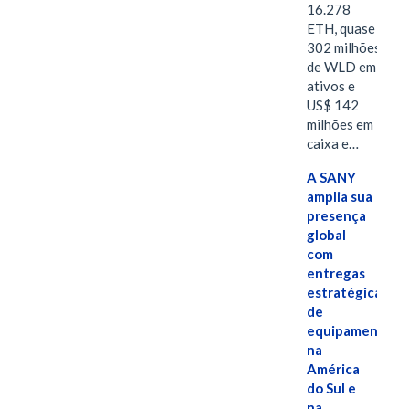
16.278
ETH, quase
302 milhões
de WLD em
ativos e
US$ 142
milhões em
caixa e…
A SANY
amplia sua
presença
global
com
entregas
estratégicas
de
equipamentos
na
América
do Sul e
na