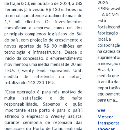
2026
de Itajaí (SC), em outubro de 2024, a JBS
/PRNewswire/
Terminais já investiu R$ 130 milhões no
-- A XCMG
terminal, que atende atualmente mais de
está
1,7 mil clientes. Os investimentos
fortalecendo a
consolidam a empresa como um dos
fabricação
principais complexos logísticos do Sul
local, a
do país, com projeção de crescimento e
colaboração
novos aportes de R$ 90 milhões em
na cadeia de
tecnologia e infraestrutura. Desde o
suprimentos e
início da concessão, o empreendimento
a inovação no
movimentou uma média mensal de 20 mil
Brasil, à
TEUs (Twenty Feet Equivalent Unit,
medida que
medida de referência no setor),
transita da
totalizando 143.230 TEUs.
exportação de
“Essa operação é, para nós, motivo de
equipamentos
muita satisfação e de muita
para uma…
responsabilidade. Sabemos o quão
importante esse porto é para o país”,
VW
afirmou o empresário Wesley Batista,
Meteor
durante cerimônia de retomada das
transporta
operações do Porto de Itajaí, realizada
showcar