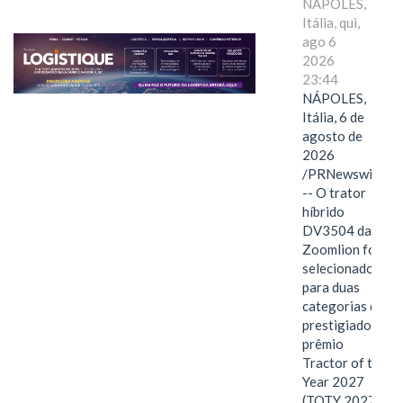
NÁPOLES,
Itália, qui,
ago 6
2026
23:44
NÁPOLES,
Itália, 6 de
agosto de
2026
/PRNewswire/
-- O trator
híbrido
DV3504 da
Zoomlion foi
selecionado
para duas
categorias do
prestigiado
prêmio
Tractor of the
Year 2027
(TOTY 2027: