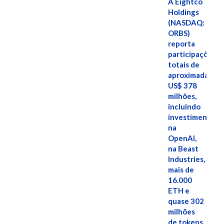
A Eightco
Holdings
(NASDAQ:
ORBS)
reporta
participações
totais de
aproximadamen
US$ 378
milhões,
incluindo
investimentos
na
OpenAI,
na Beast
Industries,
mais de
16.000
ETH e
quase 302
milhões
de tokens