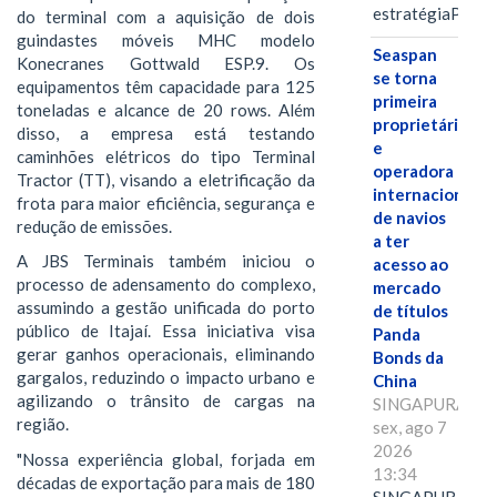
estratégiaPOR
do terminal com a aquisição de dois
guindastes móveis MHC modelo
Seaspan
Konecranes Gottwald ESP.9. Os
se torna
equipamentos têm capacidade para 125
primeira
toneladas e alcance de 20 rows. Além
proprietária
disso, a empresa está testando
e
caminhões elétricos do tipo Terminal
operadora
Tractor (TT), visando a eletrificação da
internacional
frota para maior eficiência, segurança e
de navios
redução de emissões.
a ter
A JBS Terminais também iniciou o
acesso ao
processo de adensamento do complexo,
mercado
assumindo a gestão unificada do porto
de títulos
público de Itajaí. Essa iniciativa visa
Panda
gerar ganhos operacionais, eliminando
Bonds da
gargalos, reduzindo o impacto urbano e
China
agilizando o trânsito de cargas na
SINGAPURA,
região.
sex, ago 7
2026
"Nossa experiência global, forjada em
13:34
décadas de exportação para mais de 180