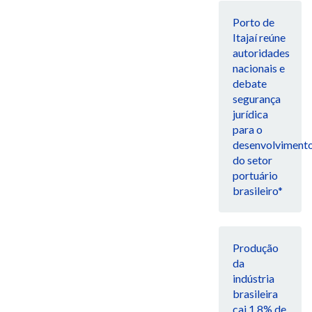
Porto de
Itajaí reúne
autoridades
nacionais e
debate
segurança
jurídica
para o
desenvolviment
do setor
portuário
brasileiro*
Produção
da
indústria
brasileira
cai 1,8% de