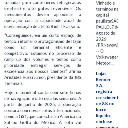
tomadas para contêineres refrigerados
Vinhedo e
(reefers) e oito gates reversíveis. Os
terminou na
investimentos devem aproximar a
capital
operação com a capacidade atual de
paulistaSÃO
movimentação de até 558 mil TEUs/ano.
PAULO, 7 de
agosto de
“Conseguimos, em um curto espaço de
2026
tempo, retomar o protagonismo de Itajaí
/PRNewswire/
como um terminal eficiente e
-- O
competitivo. Estamos no processo de
Volkswagen
ramp up dos volumes e temos como
Meteor…
prioridade entregar serviços de
excelência aos nossos clientes”, afirma
Lojas
Aristides Russi Junior, presidente da JBS
Renner
Terminais.
S.A.
registra
Hoje, o terminal conta com sete linhas
crescimento
de navegação e oito escalas semanais. A
de 8% no
partir de junho de 2025, a operação
lucro
contará com novas rotas internacionais,
líquido,
como a GS1, que conectará a América do
em base
Sul ao Golfo do México. A rota vai
comparável,