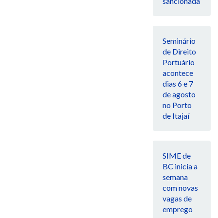
sancionada
Seminário
de Direito
Portuário
acontece
dias 6 e 7
de agosto
no Porto
de Itajaí
SIME de
BC inicia a
semana
com novas
vagas de
emprego