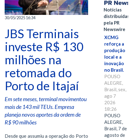
Notícias
distribuídas
30/05/2025 16:34
pela PR
JBS Terminais
Newswire
XCMG
investe R$ 130
reforça a
produção
milhões na
local e a
inovação
retomada do
no Brasil.
POUSO
Porto de Itajaí
ALEGRE,
Brasil, sex,
ago 7
Em sete meses, terminal movimentou
2026
mais de 143 mil TEUs. Empresa
18:26
planeja novos aportes da ordem de
POUSO
R$ 90 milhões
ALEGRE,
Brasil, 7 de
agosto de
Desde que assumiu a operação do Porto