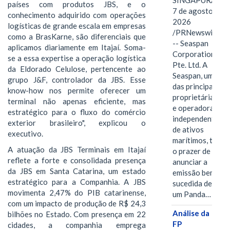
SINGAPURA,
países com produtos JBS, e o
7 de agosto de
conhecimento adquirido com operações
2026
logísticas de grande escala em empresas
/PRNewswire/
como a BrasKarne, são diferenciais que
-- Seaspan
aplicamos diariamente em Itajaí. Soma-
Corporation
se a essa expertise a operação logística
Pte. Ltd. A
da Eldorado Celulose, pertencente ao
Seaspan, uma
grupo J&F, controlador da JBS. Esse
das principais
know-how nos permite oferecer um
proprietárias
terminal não apenas eficiente, mas
e operadoras
estratégico para o fluxo do comércio
independentes
exterior brasileiro", explicou o
de ativos
executivo.
marítimos, tem
A atuação da JBS Terminais em Itajaí
o prazer de
reflete a forte e consolidada presença
anunciar a
da JBS em Santa Catarina, um estado
emissão bem-
estratégico para a Companhia. A JBS
sucedida de
movimenta 2,47% do PIB catarinense,
um Panda…
com um impacto de produção de R$ 24,3
Análise da
bilhões no Estado. Com presença em 22
FP
cidades, a companhia emprega