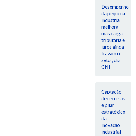
Desempenho
da pequena
indústria
melhora,
mas carga
tributária e
juros ainda
travam o
setor, diz
CNI
Captação
de recursos
é pilar
estratégico
da
inovação
industrial