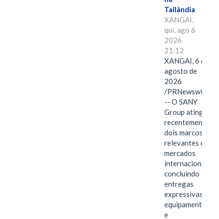
Tailândia
XANGAI,
qui, ago 6
2026
21:12
XANGAI, 6 de
agosto de
2026
/PRNewswire/
-- O SANY
Group atingiu
recentemente
dois marcos
relevantes em
mercados
internacionais,
concluindo
entregas
expressivas de
equipamentos
e