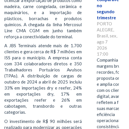
otimizar a exportação de produtos como
no
madeira, carne congelada, cerâmica e
segundo
maquinários, e a importação de
trimestre
plásticos, borrachas e produtos
PORTO
químicos. A chegada da linha Mercosul
ALEGRE,
Line CMA CGM em junho também
Brasil, sex,
reforça a conectividade do terminal.
ago 7
A JBS Terminais atende mais de 1.700
2026
clientes e gera cerca de R$ 7 milhões em
17:00
ISS para o município. A empresa conta
Companhia alcan
com 334 colaboradores diretos e 350
margens brutas
Trabalhadores Portuários Avulsos
recordes, fortal
(TPAs). A distribuição de cargas de
proposta omnica
outubro de 2024 a abril de 2025 incluiu
e amplia conexã
33% em importações dry e reefer, 24%
com os clientes 
em exportações dry, 17% em
digital, avanços 
exportações reefer e 26% em
refletem a força 
cabotagem, transbordo e outras
suas marcas, a
categorias.
eficiência
operacional e a
O investimento de R$ 90 milhões será
consistência de 
realizado para modernizar as operações