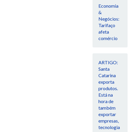
Economia
&
Negócios:
Tarifaço
afeta
comércio
ARTIGO:
Santa
Catarina
exporta
produtos.
Está na
hora de
também
exportar
empresas,
tecnologia