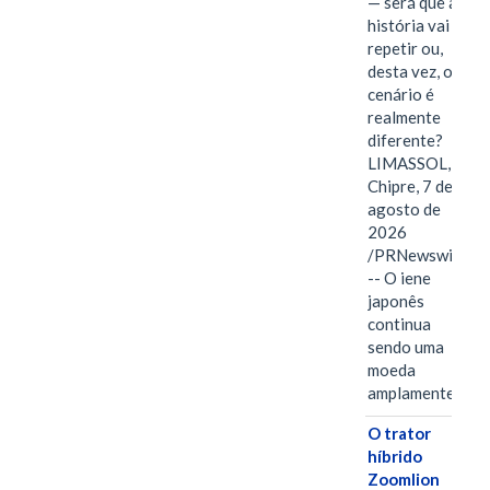
— será que a
história vai se
repetir ou,
desta vez, o
cenário é
realmente
diferente?
LIMASSOL,
Chipre, 7 de
agosto de
2026
/PRNewswire/
-- O iene
japonês
continua
sendo uma
moeda
amplamente…
O trator
híbrido
Zoomlion