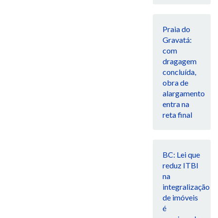
Praia do
Gravatá:
com
dragagem
concluída,
obra de
alargamento
entra na
reta final
BC: Lei que
reduz ITBI
na
integralização
de imóveis
é