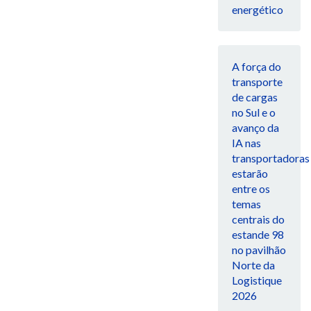
energético
A força do
transporte
de cargas
no Sul e o
avanço da
IA nas
transportadoras
estarão
entre os
temas
centrais do
estande 98
no pavilhão
Norte da
Logistique
2026