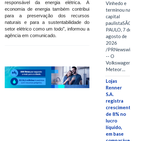
responsável da energia elétrica. A
Vinhedo e
economia de energia também contribui
terminou na
para a preservação dos recursos
capital
naturais e para a sustentabilidade do
paulistaSÃO
setor elétrico como um todo”, informou a
PAULO, 7 de
agência em comunicado.
agosto de
2026
/PRNewswire/
-- O
Volkswagen
Meteor…
Lojas
Renner
S.A.
registra
crescimento
de 8% no
lucro
líquido,
em base
comparável,