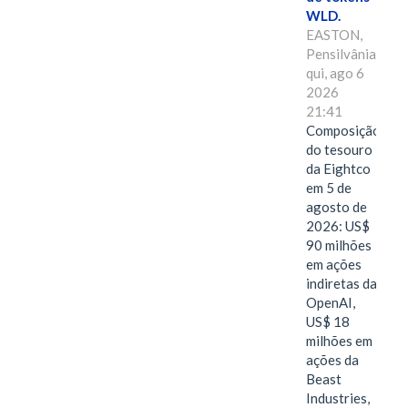
WLD.
EASTON,
Pensilvânia,
qui, ago 6
2026
21:41
Composição
do tesouro
da Eightco
em 5 de
agosto de
2026: US$
90 milhões
em ações
indiretas da
OpenAI,
US$ 18
milhões em
ações da
Beast
Industries,