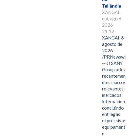
Tailândia
XANGAI,
qui, ago 6
2026
21:12
XANGAI, 6 de
agosto de
2026
/PRNewswire/
-- O SANY
Group atingiu
recentemente
dois marcos
relevantes em
mercados
internacionais,
concluindo
entregas
expressivas de
equipamentos
e