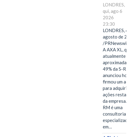
LONDRES,
qui, ago 6
2026
23:30
LONDRES, 6 de
agosto de 2026
/PRNewswire/ -
A AXA XL, que
atualmente deté
aproximadament
49% da S-RM,
anunciou hoje qu
firmou um acord
para adquirir as
ações restantes
da empresa. A S-
RM é uma
consultoria
especializada
em…