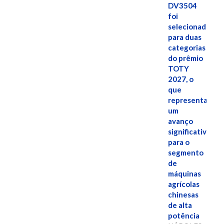
DV3504
foi
selecionado
para duas
categorias
do prêmio
TOTY
2027, o
que
representa
um
avanço
significativo
para o
segmento
de
máquinas
agrícolas
chinesas
de alta
potência