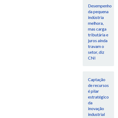
Desempenho
da pequena
indústria
melhora,
mas carga
tributária e
juros ainda
travam o
setor, diz
CNI
Captação
de recursos
é pilar
estratégico
da
inovação
industrial