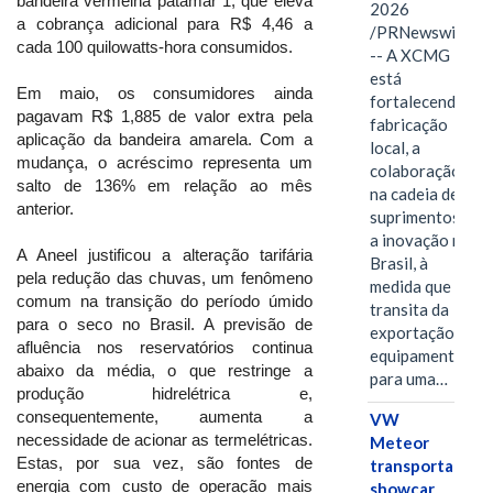
bandeira vermelha patamar 1, que eleva
2026
a cobrança adicional para R$ 4,46 a
/PRNewswire/
cada 100 quilowatts-hora consumidos.
-- A XCMG
está
Em maio, os consumidores ainda
fortalecendo a
pagavam R$ 1,885 de valor extra pela
fabricação
aplicação da bandeira amarela. Com a
local, a
mudança, o acréscimo representa um
colaboração
salto de 136% em relação ao mês
na cadeia de
anterior.
suprimentos e
a inovação no
A Aneel justificou a alteração tarifária
Brasil, à
pela redução das chuvas, um fenômeno
medida que
comum na transição do período úmido
transita da
para o seco no Brasil. A previsão de
exportação de
afluência nos reservatórios continua
equipamentos
abaixo da média, o que restringe a
para uma…
produção hidrelétrica e,
consequentemente, aumenta a
VW
necessidade de acionar as termelétricas.
Meteor
Estas, por sua vez, são fontes de
transporta
energia com custo de operação mais
showcar