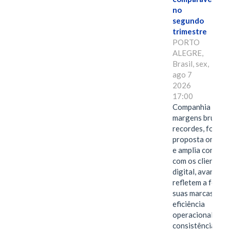
no
segundo
trimestre
PORTO
ALEGRE,
Brasil, sex,
ago 7
2026
17:00
Companhia alcan
margens brutas
recordes, fortal
proposta omnica
e amplia conexã
com os clientes 
digital, avanços 
refletem a força 
suas marcas, a
eficiência
operacional e a
consistência de 