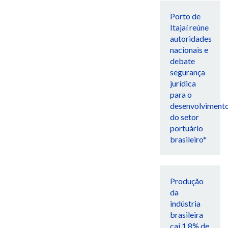
Porto de
Itajaí reúne
autoridades
nacionais e
debate
segurança
jurídica
para o
desenvolviment
do setor
portuário
brasileiro*
Produção
da
indústria
brasileira
cai 1,8% de