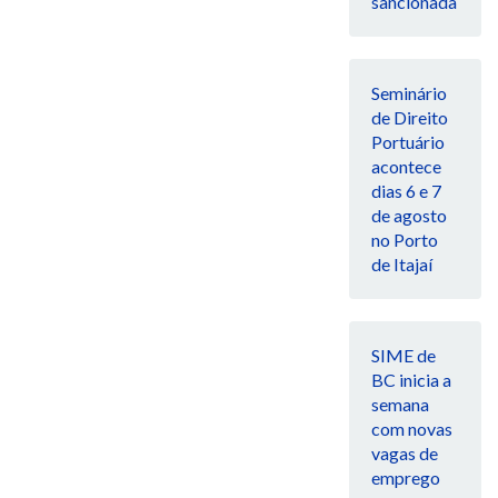
sancionada
Seminário
de Direito
Portuário
acontece
dias 6 e 7
de agosto
no Porto
de Itajaí
SIME de
BC inicia a
semana
com novas
vagas de
emprego