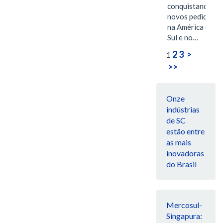
conquistando
novos pedidos
na América do
Sul e no…
2
3
>
1
>>
Onze
indústrias
de SC
estão entre
as mais
inovadoras
do Brasil
Mercosul-
Singapura: