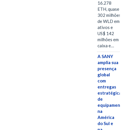
16.278
ETH, quase
302 milhões
de WLD em
ativos e
US$ 142
milhões em
caixa e…
A SANY
amplia sua
presença
global
com
entregas
estratégicas
de
equipamentos
na
América
do Sul e
na