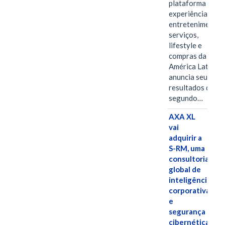
plataforma de
experiências,
entretenimento,
serviços,
lifestyle e
compras da
América Latina
anuncia seus
resultados do
segundo…
AXA XL
vai
adquirir a
S-RM, uma
consultoria
global de
inteligência
corporativa
e
segurança
cibernética