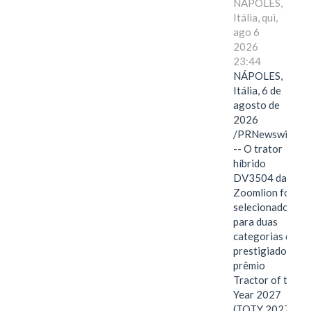
NÁPOLES,
Itália, qui,
ago 6
2026
23:44
NÁPOLES,
Itália, 6 de
agosto de
2026
/PRNewswire/
-- O trator
híbrido
DV3504 da
Zoomlion foi
selecionado
para duas
categorias do
prestigiado
prêmio
Tractor of the
Year 2027
(TOTY 2027: