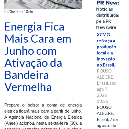
Notícias
02/06/2025 10:46
distribuídas
pela PR
Energia Fica
Newswire
Mais Cara em
XCMG
reforça a
Junho com
produção
local e a
Ativação da
inovação
no Brasil.
Bandeira
POUSO
ALEGRE,
Vermelha
Brasil, sex,
ago 7
2026
18:26
Prepare o bolso: a conta de energia
POUSO
elétrica ficará mais cara a partir de junho.
ALEGRE,
A Agência Nacional de Energia Elétrica
Brasil, 7 de
(Aneel) acionou, nesta sexta-feira (30), a
agosto de