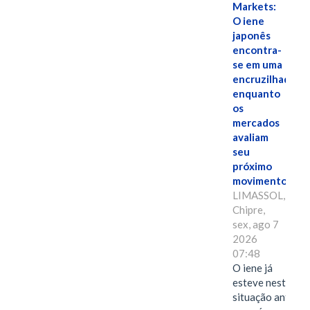
Markets:
O iene
japonês
encontra-
se em uma
encruzilhada
enquanto
os
mercados
avaliam
seu
próximo
movimento.
LIMASSOL,
Chipre,
sex, ago 7
2026
07:48
O iene já
esteve nesta
situação antes