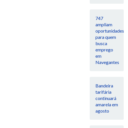
747
ampliam
oportunidades
para quem
busca
emprego
em
Navegantes
Bandeira
tarifária
continuará
amarela em
agosto