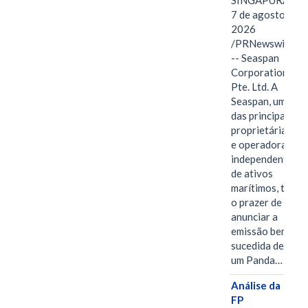
SINGAPURA,
7 de agosto de
2026
/PRNewswire/
-- Seaspan
Corporation
Pte. Ltd. A
Seaspan, uma
das principais
proprietárias
e operadoras
independentes
de ativos
marítimos, tem
o prazer de
anunciar a
emissão bem-
sucedida de
um Panda…
Análise da
FP