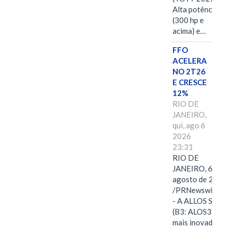
Alta potência
(300 hp e
acima) e…
FFO
ACELERA
NO 2T26
E CRESCE
12%
RIO DE
JANEIRO,
qui, ago 6
2026
23:31
RIO DE
JANEIRO, 6 de
agosto de 2026
/PRNewswire/ -
- A ALLOS S.A.
(B3: ALOS3), a
mais inovadora