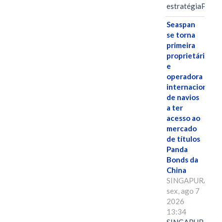
estratégiaPOR
Seaspan
se torna
primeira
proprietária
e
operadora
internacional
de navios
a ter
acesso ao
mercado
de títulos
Panda
Bonds da
China
SINGAPURA,
sex, ago 7
2026
13:34