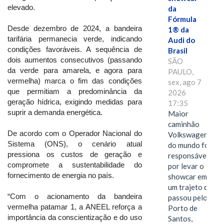
elevado.
da
Fórmula
Desde dezembro de 2024, a bandeira
1® da
tarifária permanecia verde, indicando
Audi do
condições favoráveis. A sequência de
Brasil
dois aumentos consecutivos (passando
SÃO
da verde para amarela, e agora para
PAULO,
vermelha) marca o fim das condições
sex, ago 7
que permitiam a predominância da
2026
geração hídrica, exigindo medidas para
17:35
suprir a demanda energética.
Maior
caminhão
De acordo com o Operador Nacional do
Volkswagen
Sistema (ONS), o cenário atual
do mundo foi
pressiona os custos de geração e
responsável
compromete a sustentabilidade do
por levar o
fornecimento de energia no país.
showcar em
um trajeto que
“Com o acionamento da bandeira
passou pelo
vermelha patamar 1, a ANEEL reforça a
Porto de
importância da conscientização e do uso
Santos,