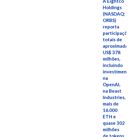
A Eightco
Holdings
(NASDAQ:
ORBS)
reporta
participações
totais de
aproximadamen
US$ 378
milhões,
incluindo
investimentos
na
OpenAI,
na Beast
Industries,
mais de
16.000
ETH e
quase 302
milhões
de tokens