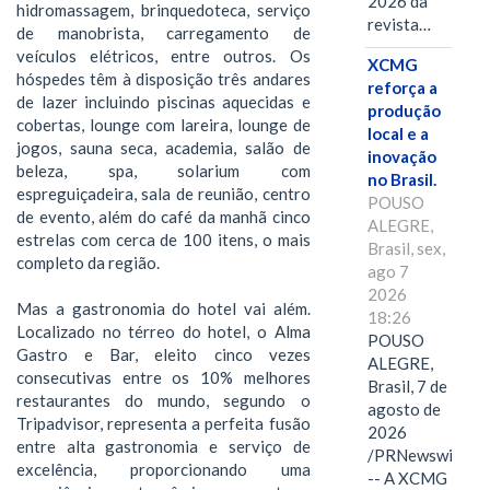
2026 da
hidromassagem, brinquedoteca, serviço
revista…
de manobrista, carregamento de
veículos elétricos, entre outros. Os
XCMG
hóspedes têm à disposição três andares
reforça a
de lazer incluindo piscinas aquecidas e
produção
cobertas, lounge com lareira, lounge de
local e a
jogos, sauna seca, academia, salão de
inovação
beleza, spa, solarium com
no Brasil.
espreguiçadeira, sala de reunião, centro
POUSO
de evento, além do café da manhã cinco
ALEGRE,
estrelas com cerca de 100 itens, o mais
Brasil, sex,
completo da região.
ago 7
2026
Mas a gastronomia do hotel vai além.
18:26
Localizado no térreo do hotel, o Alma
POUSO
Gastro e Bar, eleito cinco vezes
ALEGRE,
consecutivas entre os 10% melhores
Brasil, 7 de
restaurantes do mundo, segundo o
agosto de
Tripadvisor, representa a perfeita fusão
2026
entre alta gastronomia e serviço de
/PRNewswire/
excelência, proporcionando uma
-- A XCMG