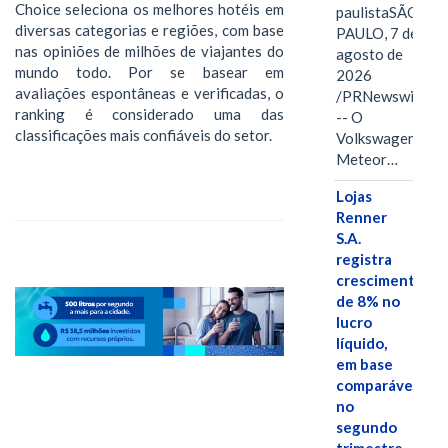
Choice seleciona os melhores hotéis em
paulistaSÃO
diversas categorias e regiões, com base
PAULO, 7 de
nas opiniões de milhões de viajantes do
agosto de
mundo todo. Por se basear em
2026
avaliações espontâneas e verificadas, o
/PRNewswire/
ranking é considerado uma das
-- O
classificações mais confiáveis do setor.
Volkswagen
Meteor…
Lojas
Renner
S.A.
registra
crescimento
de 8% no
lucro
líquido,
em base
comparável,
no
segundo