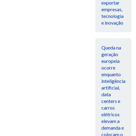
exportar
empresas,
tecnologia
e inovação
Queda na
geração
europeia
ocorre
enquanto
inteligência
artificial,
data
centers e
carros
elétricos
elevam a
demanda e
colocam o