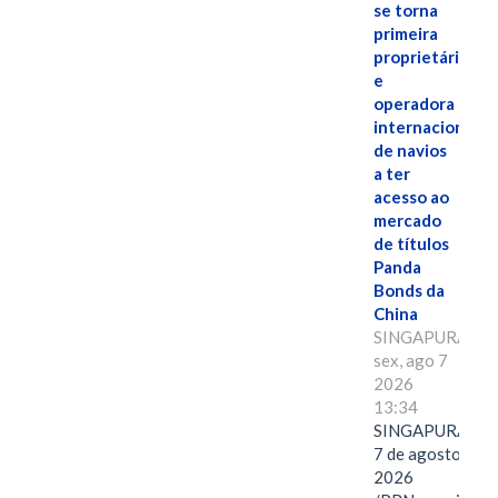
se torna
primeira
proprietária
e
operadora
internacional
de navios
a ter
acesso ao
mercado
de títulos
Panda
Bonds da
China
SINGAPURA,
sex, ago 7
2026
13:34
SINGAPURA,
7 de agosto de
2026