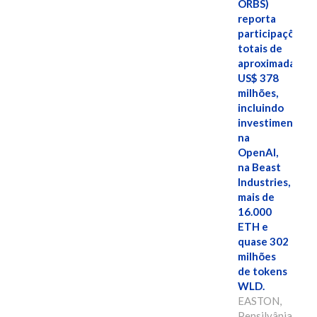
ORBS)
reporta
participações
totais de
aproximadamen
US$ 378
milhões,
incluindo
investimentos
na
OpenAI,
na Beast
Industries,
mais de
16.000
ETH e
quase 302
milhões
de tokens
WLD.
EASTON,
Pensilvânia,