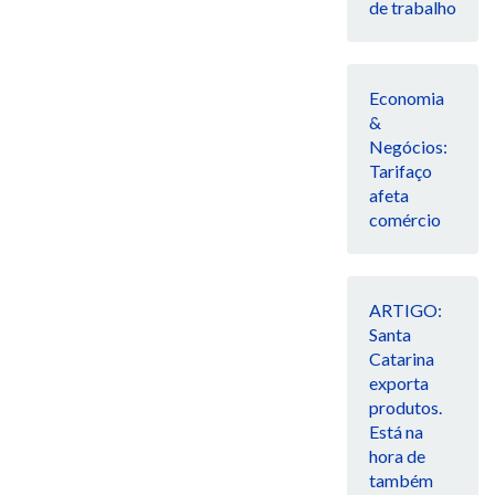
de trabalho
Economia
&
Negócios:
Tarifaço
afeta
comércio
ARTIGO:
Santa
Catarina
exporta
produtos.
Está na
hora de
também