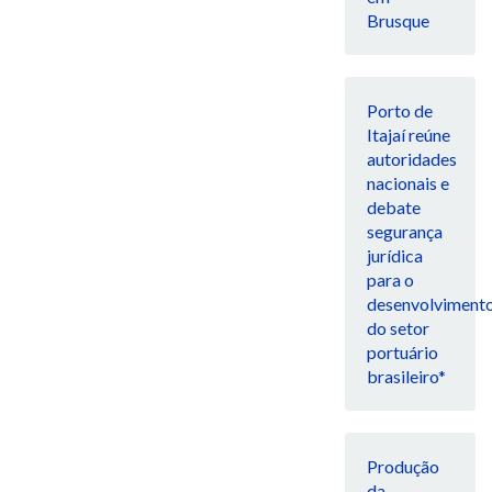
Brusque
Porto de
Itajaí reúne
autoridades
nacionais e
debate
segurança
jurídica
para o
desenvolviment
do setor
portuário
brasileiro*
Produção
da