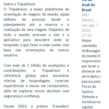
Sobre o Tripadvisor
Audi do
O Tripadvisor, a maior plataforma de
Brasil
orientação de viagens do mundo, ajuda
SÃO
milhões de pessoas desde o
PAULO,
planejamento até a reserva e a
sex, ago 7
realização de uma viagem. Viajantes de
2026
todo o mundo acessam o site e o
17:35
aplicativo para descobrir onde se
Maior
hospedar, o que fazer e onde comer, com
caminhão
base nas orientações de outros
Volkswagen
usuários.
do mundo foi
responsável
Com mais de 1 bilhão de avaliações e
por levar o
contribuições, o Tripadvisor é
showcar em
referência global para encontrar
um trajeto que
ofertas de hospedagem, reservar
passou pelo
experiências e mesas em restaurantes,
Porto de
além de explorar novos destinos com
Santos,
segurança e confiança,
Vinhedo e
terminou na
Desde 2002, o prêmio Travellers’
capital