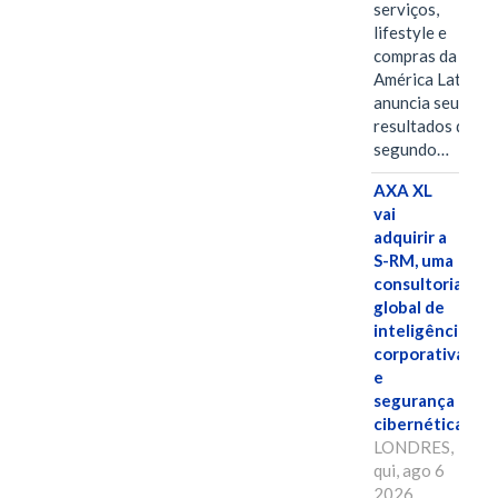
serviços,
lifestyle e
compras da
América Latina
anuncia seus
resultados do
segundo…
AXA XL
vai
adquirir a
S-RM, uma
consultoria
global de
inteligência
corporativa
e
segurança
cibernética
LONDRES,
qui, ago 6
2026