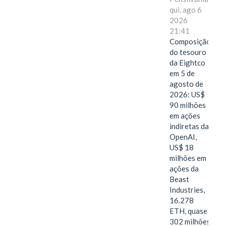
qui, ago 6
2026
21:41
Composição
do tesouro
da Eightco
em 5 de
agosto de
2026: US$
90 milhões
em ações
indiretas da
OpenAI,
US$ 18
milhões em
ações da
Beast
Industries,
16.278
ETH, quase
302 milhões