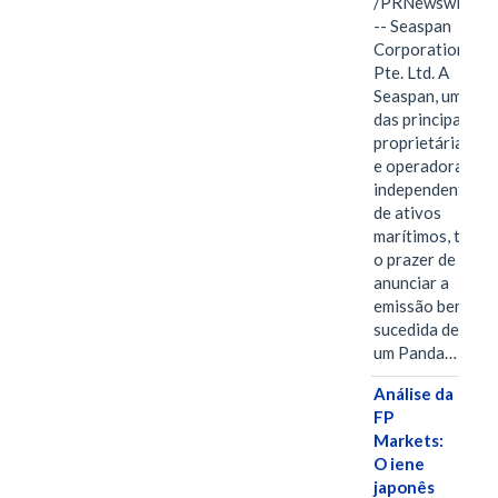
/PRNewswire/
-- Seaspan
Corporation
Pte. Ltd. A
Seaspan, uma
das principais
proprietárias
e operadoras
independentes
de ativos
marítimos, tem
o prazer de
anunciar a
emissão bem-
sucedida de
um Panda…
Análise da
FP
Markets:
O iene
japonês