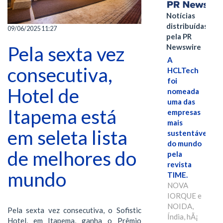
Notícias
distribuídas
09/06/2025 11:27
pela PR
Pela sexta vez
Newswire
A
consecutiva,
HCLTech
foi
Hotel de
nomeada
uma das
Itapema está
empresas
mais
em seleta lista
sustentáveis
do mundo
de melhores do
pela
revista
mundo
TIME.
NOVA
IORQUE e
NOIDA,
Pela sexta vez consecutiva, o Sofistic
Índia, hÃ¡
Hotel, em Itapema, ganha o Prêmio