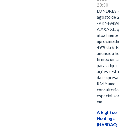
23:30
LONDRES, 6 de
agosto de 2026
/PRNewswire/ -
A AXA XL, que
atualmente deté
aproximadament
49% da S-RM,
anunciou hoje qu
firmou um acord
para adquirir as
ações restantes
da empresa. A S-
RM é uma
consultoria
especializada
em…
A Eightco
Holdings
(NASDAQ: