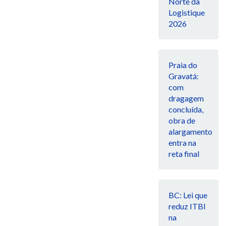
Norte da
Logistique
2026
Praia do
Gravatá:
com
dragagem
concluída,
obra de
alargamento
entra na
reta final
BC: Lei que
reduz ITBI
na