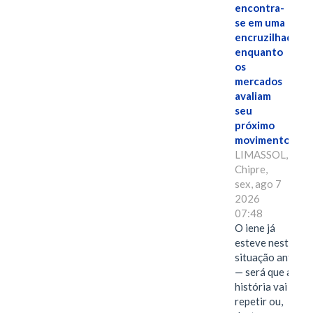
encontra-
se em uma
encruzilhada
enquanto
os
mercados
avaliam
seu
próximo
movimento.
LIMASSOL,
Chipre,
sex, ago 7
2026
07:48
O iene já
esteve nesta
situação antes
— será que a
história vai se
repetir ou,