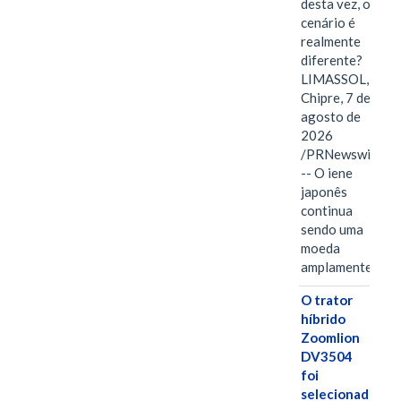
desta vez, o
cenário é
realmente
diferente?
LIMASSOL,
Chipre, 7 de
agosto de
2026
/PRNewswire/
-- O iene
japonês
continua
sendo uma
moeda
amplamente…
O trator
híbrido
Zoomlion
DV3504
foi
selecionado