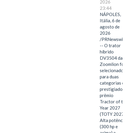
2026
23:44
NÁPOLES,
Itália, 6 de
agosto de
2026
/PRNewswire/
-- O trator
híbrido
DV3504 da
Zoomlion foi
selecionado
para duas
categorias do
prestigiado
prêmio
Tractor of the
Year 2027
(TOTY 2027:
Alta potência
(300 hp e
acima) e…