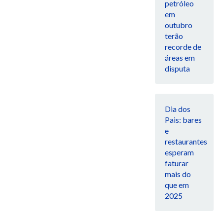
petróleo
em
outubro
terão
recorde de
áreas em
disputa
Dia dos
Pais: bares
e
restaurantes
esperam
faturar
mais do
que em
2025