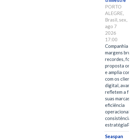
trimestre
PORTO
ALEGRE,
Brasil, sex,
ago 7
2026
17:00
Companhia alcan
margens brutas
recordes, fortal
proposta omnica
e amplia conexã
com os clientes 
digital, avanços 
refletem a força 
suas marcas, a
eficiência
operacional e a
consistência de 
estratégiaPOR
Seaspan