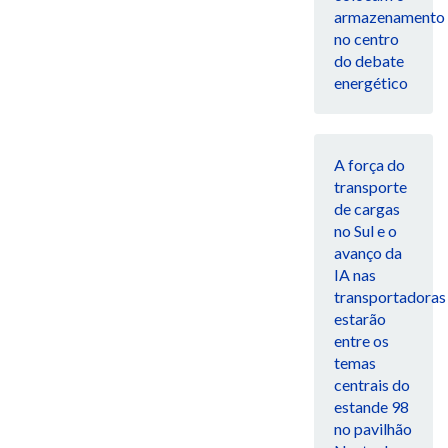
armazenamento
no centro
do debate
energético
A força do
transporte
de cargas
no Sul e o
avanço da
IA nas
transportadoras
estarão
entre os
temas
centrais do
estande 98
no pavilhão