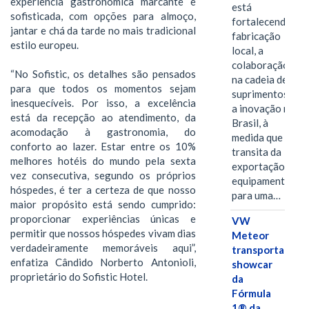
experiência gastronômica marcante e
está
sofisticada, com opções para almoço,
fortalecendo a
jantar e chá da tarde no mais tradicional
fabricação
estilo europeu.
local, a
colaboração
“No Sofistic, os detalhes são pensados
na cadeia de
para que todos os momentos sejam
suprimentos e
inesquecíveis. Por isso, a excelência
a inovação no
está da recepção ao atendimento, da
Brasil, à
acomodação à gastronomia, do
medida que
conforto ao lazer. Estar entre os 10%
transita da
melhores hotéis do mundo pela sexta
exportação de
vez consecutiva, segundo os próprios
equipamentos
hóspedes, é ter a certeza de que nosso
para uma…
maior propósito está sendo cumprido:
proporcionar experiências únicas e
VW
permitir que nossos hóspedes vivam dias
Meteor
verdadeiramente memoráveis aqui”,
transporta
enfatiza Cândido Norberto Antonioli,
showcar
proprietário do Sofistic Hotel.
da
Fórmula
1® da