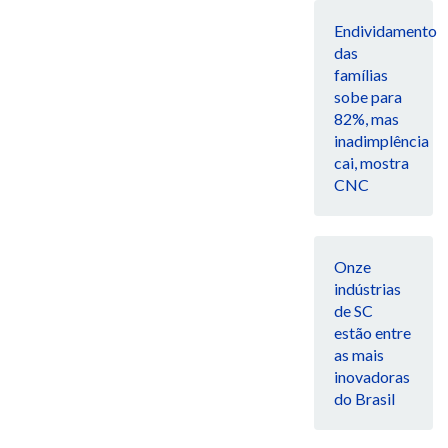
Endividamento
das
famílias
sobe para
82%, mas
inadimplência
cai, mostra
CNC
Onze
indústrias
de SC
estão entre
as mais
inovadoras
do Brasil