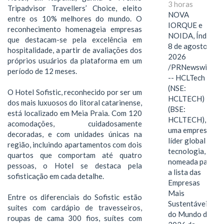
3 horas
Tripadvisor Travellers’ Choice, eleito
NOVA
entre os 10% melhores do mundo. O
IORQUE e
reconhecimento homenageia empresas
NOIDA, Índia,
que destacam-se pela excelência em
8 de agosto de
hospitalidade, a partir de avaliações dos
2026
próprios usuários da plataforma em um
/PRNewswire/
período de 12 meses.
-- HCLTech
(NSE:
O Hotel Sofistic, reconhecido por ser um
HCLTECH)
dos mais luxuosos do litoral catarinense,
(BSE:
está localizado em Meia Praia. Com 120
HCLTECH),
acomodações, cuidadosamente
uma empresa
decoradas, e com unidades únicas na
líder global em
região, incluindo apartamentos com dois
tecnologia, foi
quartos que comportam até quatro
nomeada para
pessoas, o Hotel se destaca pela
a lista das
sofisticação em cada detalhe.
Empresas
Mais
Entre os diferenciais do Sofistic estão
Sustentáveis
suítes com cardápio de travesseiros,
do Mundo de
roupas de cama 300 fios, suítes com