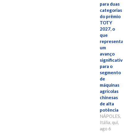
para duas
categorias
do prêmio
TOTY
2027, o
que
representa
um
avanço
significativo
para o
segmento
de
máquinas
agrícolas
chinesas
de alta
potência
NÁPOLES,
Itália, qui,
ago 6