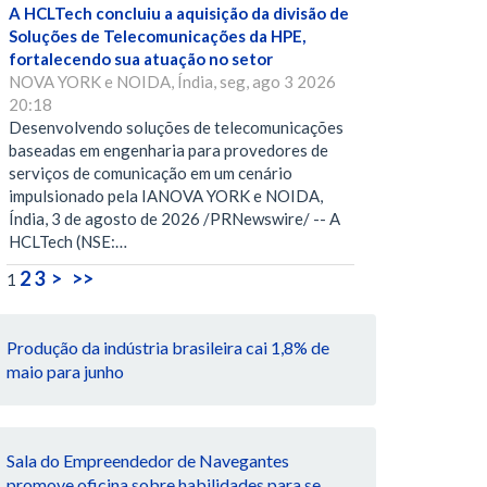
A HCLTech concluiu a aquisição da divisão de
Soluções de Telecomunicações da HPE,
fortalecendo sua atuação no setor
NOVA YORK e NOIDA, Índia, seg, ago 3 2026
20:18
Desenvolvendo soluções de telecomunicações
baseadas em engenharia para provedores de
serviços de comunicação em um cenário
impulsionado pela IANOVA YORK e NOIDA,
Índia, 3 de agosto de 2026 /PRNewswire/ -- A
HCLTech (NSE:…
2
3
>
>>
1
Produção da indústria brasileira cai 1,8% de
maio para junho
Sala do Empreendedor de Navegantes
promove oficina sobre habilidades para se