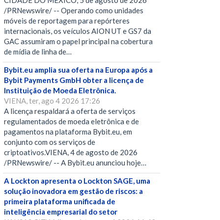
CIDADE DO MÉXICO, 5 de agosto de 2026
/PRNewswire/ -- Operando como unidades
móveis de reportagem para repórteres
internacionais, os veículos AION UT e GS7 da
GAC assumiram o papel principal na cobertura
de mídia de linha de…
Bybit.eu amplia sua oferta na Europa após a
Bybit Payments GmbH obter a licença de
Instituição de Moeda Eletrônica.
VIENA, ter, ago 4 2026 17:26
A licença respaldará a oferta de serviços
regulamentados de moeda eletrônica e de
pagamentos na plataforma Bybit.eu, em
conjunto com os serviços de
criptoativos.VIENA, 4 de agosto de 2026
/PRNewswire/ -- A Bybit.eu anunciou hoje…
A Lockton apresenta o Lockton SAGE, uma
solução inovadora em gestão de riscos: a
primeira plataforma unificada de
inteligência empresarial do setor