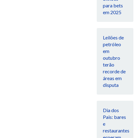
para bets
em 2025
Leilões de
petróleo
em
outubro
terão
recorde de
áreas em
disputa
Dia dos
Pais: bares
e
restaurantes
esperam