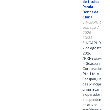
de títulos
Panda
Bonds da
China
SINGAPURA,
sex, ago 7
2026
13:34
SINGAPURA,
7 de agosto de
2026
/PRNewswire/
-- Seaspan
Corporation
Pte. Ltd. A
Seaspan, uma
das principais
proprietárias
e operadoras
independentes
de ativos
marítimos, tem