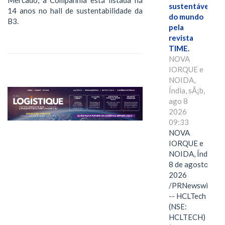
Mercado, a Companhia está listada há
sustentáveis
14 anos no hall de sustentabilidade da
do mundo
B3.
pela
revista
TIME.
NOVA
IORQUE e
NOIDA,
Índia, sÃ¡b,
ago 8
2026
09:33
NOVA
IORQUE e
NOIDA, Índia,
8 de agosto de
2026
/PRNewswire/
-- HCLTech
(NSE:
HCLTECH)