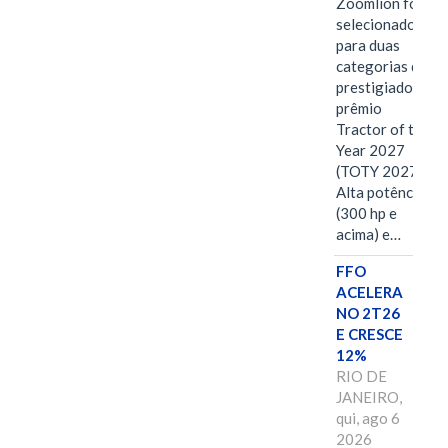
Zoomlion foi
selecionado
para duas
categorias do
prestigiado
prêmio
Tractor of the
Year 2027
(TOTY 2027:
Alta potência
(300 hp e
acima) e…
FFO
ACELERA
NO 2T26
E CRESCE
12%
RIO DE
JANEIRO,
qui, ago 6
2026