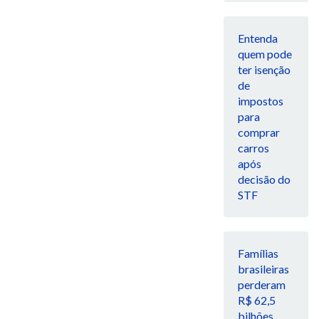
Entenda
quem pode
ter isenção
de
impostos
para
comprar
carros
após
decisão do
STF
Famílias
brasileiras
perderam
R$ 62,5
bilhões