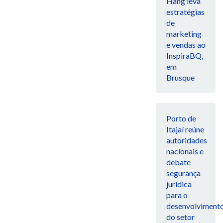
Hang leva
estratégias
de
marketing
e vendas ao
InspiraBQ,
em
Brusque
Porto de
Itajaí reúne
autoridades
nacionais e
debate
segurança
jurídica
para o
desenvolviment
do setor