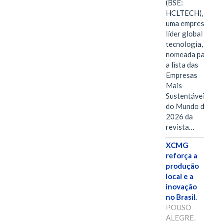
(BSE:
HCLTECH),
uma empresa
líder global em
tecnologia, foi
nomeada para
a lista das
Empresas
Mais
Sustentáveis
do Mundo de
2026 da
revista…
XCMG
reforça a
produção
local e a
inovação
no Brasil.
POUSO
ALEGRE,