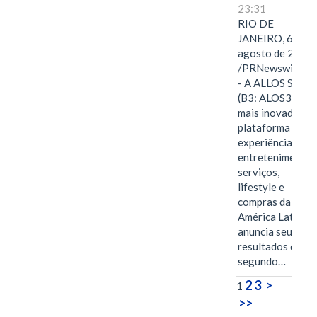
23:31
RIO DE
JANEIRO, 6 de
agosto de 2026
/PRNewswire/ -
- A ALLOS S.A.
(B3: ALOS3), a
mais inovadora
plataforma de
experiências,
entretenimento,
serviços,
lifestyle e
compras da
América Latina
anuncia seus
resultados do
segundo…
2
3
>
1
>>