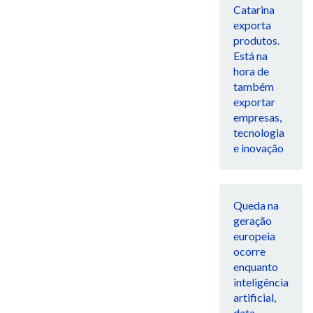
Catarina
exporta
produtos.
Está na
hora de
também
exportar
empresas,
tecnologia
e inovação
Queda na
geração
europeia
ocorre
enquanto
inteligência
artificial,
data