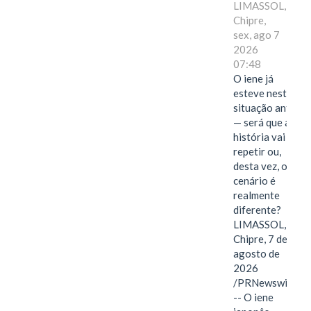
LIMASSOL,
Chipre,
sex, ago 7
2026
07:48
O iene já
esteve nesta
situação antes
— será que a
história vai se
repetir ou,
desta vez, o
cenário é
realmente
diferente?
LIMASSOL,
Chipre, 7 de
agosto de
2026
/PRNewswire/
-- O iene