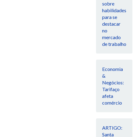
sobre
habilidades
para se
destacar
no
mercado
de trabalho
Economia
&
Negócios:
Tarifaço
afeta
comércio
ARTIGO:
Santa