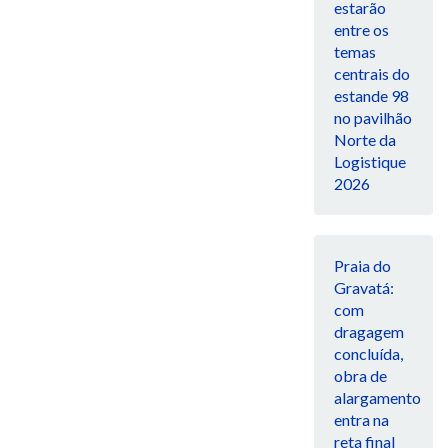
estarão
entre os
temas
centrais do
estande 98
no pavilhão
Norte da
Logistique
2026
Praia do
Gravatá:
com
dragagem
concluída,
obra de
alargamento
entra na
reta final