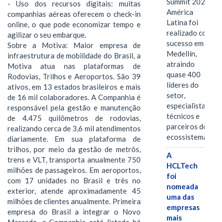
Summit 2026
- Uso dos recursos digitais: muitas
América
companhias aéreas oferecem o check-in
Latina foi
online, o que pode economizar tempo e
realizado com
agilizar o seu embarque.
sucesso em
Sobre a Motiva: Maior empresa de
Medellín,
infraestrutura de mobilidade do Brasil, a
atraindo
Motiva atua nas plataformas de
quase 400
Rodovias, Trilhos e Aeroportos. São 39
líderes do
ativos, em 13 estados brasileiros e mais
setor,
de 16 mil colaboradores. A Companhia é
especialistas
responsável pela gestão e manutenção
técnicos e
de 4.475 quilômetros de rodovias,
parceiros do
realizando cerca de 3,6 mil atendimentos
ecossistema.…
diariamente. Em sua plataforma de
trilhos, por meio da gestão de metrôs,
A
trens e VLT, transporta anualmente 750
HCLTech
milhões de passageiros. Em aeroportos,
foi
com 17 unidades no Brasil e três no
nomeada
exterior, atende aproximadamente 45
uma das
milhões de clientes anualmente. Primeira
empresas
empresa do Brasil a integrar o Novo
mais