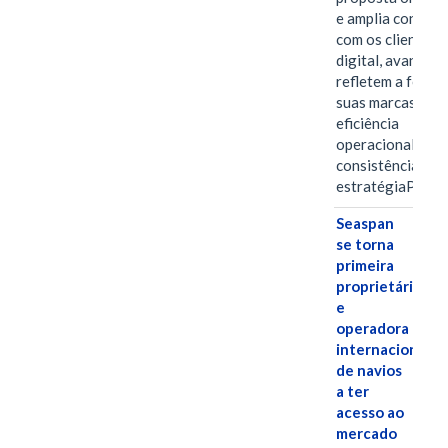
e amplia conexã
com os clientes 
digital, avanços 
refletem a força 
suas marcas, a
eficiência
operacional e a
consistência de 
estratégiaPOR
Seaspan
se torna
primeira
proprietária
e
operadora
internacional
de navios
a ter
acesso ao
mercado