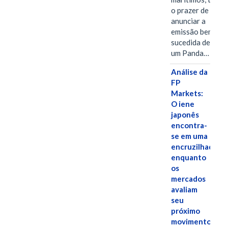
o prazer de
anunciar a
emissão bem-
sucedida de
um Panda…
Análise da
FP
Markets:
O iene
japonês
encontra-
se em uma
encruzilhada
enquanto
os
mercados
avaliam
seu
próximo
movimento.