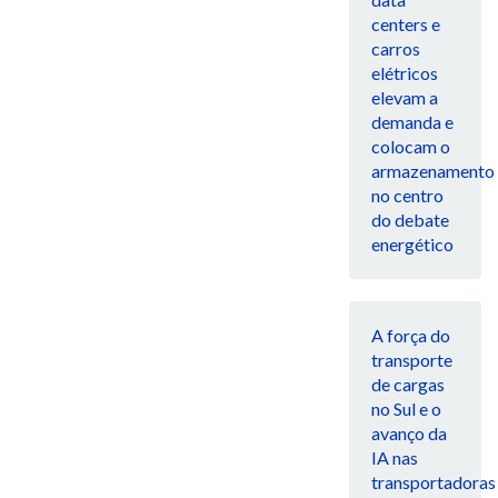
centers e
carros
elétricos
elevam a
demanda e
colocam o
armazenamento
no centro
do debate
energético
A força do
transporte
de cargas
no Sul e o
avanço da
IA nas
transportadoras