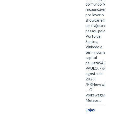
do mundo foi
responsável
por levar o
showcar em
um trajeto que
passou pelo
Porto de
Santos,
Vinhedo e
terminou na
capital
paulistaSÃO
PAULO, 7 de
agosto de
2026
/PRNewswire/
-- O
Volkswagen
Meteor…
Lojas