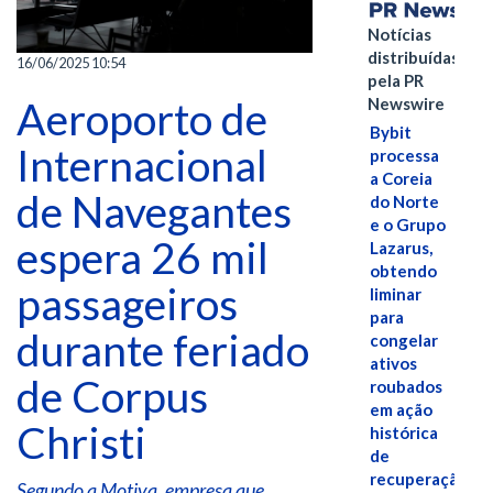
Notícias
distribuídas
16/06/2025 10:54
pela PR
Aeroporto de
Newswire
Bybit
Internacional
processa
a Coreia
de Navegantes
do Norte
e o Grupo
espera 26 mil
Lazarus,
obtendo
passageiros
liminar
para
durante feriado
congelar
ativos
de Corpus
roubados
em ação
Christi
histórica
de
recuperação
Segundo a Motiva, empresa que