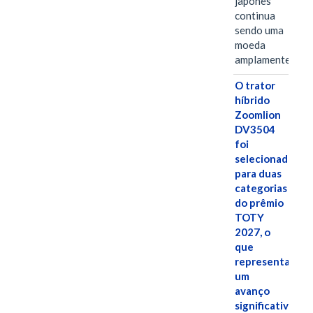
japonês
continua
sendo uma
moeda
amplamente…
O trator
híbrido
Zoomlion
DV3504
foi
selecionado
para duas
categorias
do prêmio
TOTY
2027, o
que
representa
um
avanço
significativo