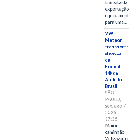
transita da
exportação de
equipamentos
para uma…
VW
Meteor
transporta
showcar
da
Fórmula
1® da
Audi do
Brasil
SÃO
PAULO,
sex, ago 7
2026
17:35
Maior
caminhão
Volkswagen