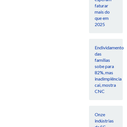
faturar
mais do
que em
2025
Endividamento
das
famílias
sobe para
82%, mas
inadimplência
cai, mostra
CNC
Onze
indústrias
de SC