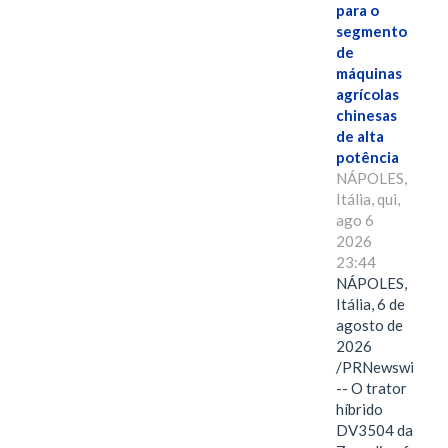
para o
segmento
de
máquinas
agrícolas
chinesas
de alta
potência
NÁPOLES,
Itália, qui,
ago 6
2026
23:44
NÁPOLES,
Itália, 6 de
agosto de
2026
/PRNewswire/
-- O trator
híbrido
DV3504 da