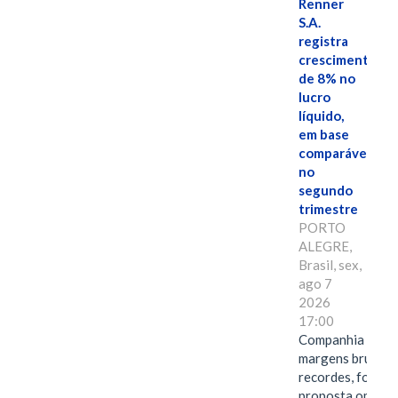
Renner
S.A.
registra
crescimento
de 8% no
lucro
líquido,
em base
comparável,
no
segundo
trimestre
PORTO
ALEGRE,
Brasil, sex,
ago 7
2026
17:00
Companhia alcan
margens brutas
recordes, fortal
proposta omnica