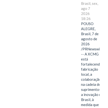
Brasil, sex,
ago 7
2026
18:26
POUSO
ALEGRE,
Brasil, 7 de
agosto de
2026
/PRNewswire/
-- A XCMG
está
fortalecendo a
fabricação
local, a
colaboração
na cadeia de
suprimentos e
a inovação no
Brasil, à
medida que