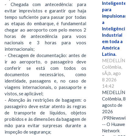
Inteligente"
- Chegada com antecedência: para
para
evitar imprevistos e garantir que haja
impulsionar
tempo suficiente para passar por todas
a
as etapas do embarque, é fundamental
Inteligência
chegar ao aeroporto com pelo menos 2
Industrial
horas de antecedência para voos
em toda a
nacionais e 3 horas para voos
América
internacionais;
Latina.
- Checagem de documentação: antes de
MEDELLÍN,
ir ao aeroporto, o passageiro deve
Colômbia,
conferir se está com todos os
sÃ¡b, ago
documentos necessários, como
8 2026
identidade, passagens e, no caso de
14:42
viagens internacionais, o passaporte e
MEDELLÍN,
vistos, se aplicável;
Colômbia, 8 de
- Atenção às restrições de bagagem: o
agosto de
passageiro deve estar atento às regras
2026
de transporte de líquidos, objetos
/PRNewswire/
proibidos e às dimensões da bagagem de
-- O Huawei
mão para evitar surpresas durante a
Network
inspeção de segurança;