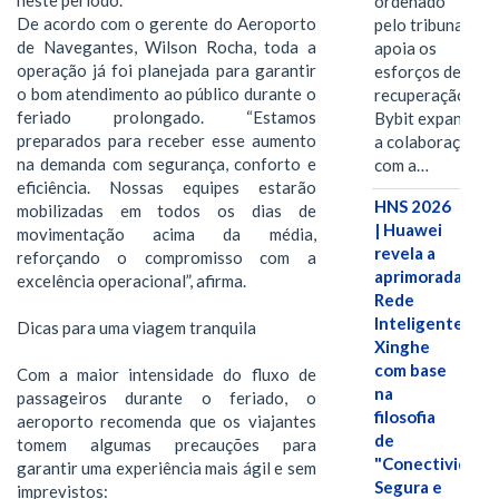
neste período.
ordenado
De acordo com o gerente do Aeroporto
pelo tribunal
de Navegantes, Wilson Rocha, toda a
apoia os
operação já foi planejada para garantir
esforços de
o bom atendimento ao público durante o
recuperação e
feriado prolongado. “Estamos
Bybit expande
preparados para receber esse aumento
a colaboração
na demanda com segurança, conforto e
com a…
eficiência. Nossas equipes estarão
HNS 2026
mobilizadas em todos os dias de
| Huawei
movimentação acima da média,
revela a
reforçando o compromisso com a
aprimorada
excelência operacional”, afirma.
Rede
Inteligente
Dicas para uma viagem tranquila
Xinghe
com base
Com a maior intensidade do fluxo de
na
passageiros durante o feriado, o
filosofia
aeroporto recomenda que os viajantes
de
tomem algumas precauções para
"Conectividade
garantir uma experiência mais ágil e sem
Segura e
imprevistos: