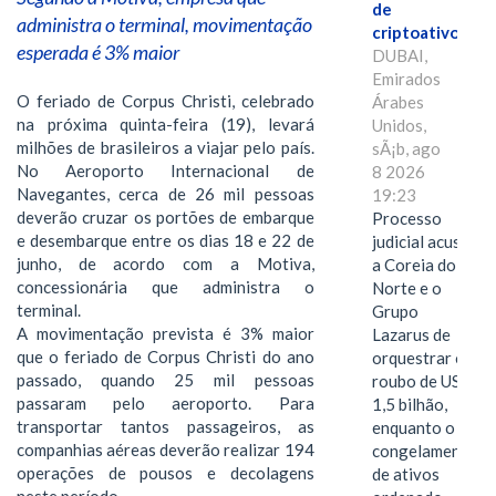
de
administra o terminal, movimentação
criptoativos
esperada é 3% maior
DUBAI,
Emirados
O feriado de Corpus Christi, celebrado
Árabes
na próxima quinta-feira (19), levará
Unidos,
milhões de brasileiros a viajar pelo país.
sÃ¡b, ago
No Aeroporto Internacional de
8 2026
Navegantes, cerca de 26 mil pessoas
19:23
deverão cruzar os portões de embarque
Processo
e desembarque entre os dias 18 e 22 de
judicial acusa
junho, de acordo com a Motiva,
a Coreia do
concessionária que administra o
Norte e o
terminal.
Grupo
A movimentação prevista é 3% maior
Lazarus de
que o feriado de Corpus Christi do ano
orquestrar o
passado, quando 25 mil pessoas
roubo de US$
passaram pelo aeroporto. Para
1,5 bilhão,
transportar tantos passageiros, as
enquanto o
companhias aéreas deverão realizar 194
congelamento
operações de pousos e decolagens
de ativos