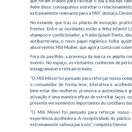
que foram criados para facilitar o dia a dia das famí
Além disso, conseguimos estreitar o relacionament
extremamente relevante para a Mili”, destaca Denise
No estande, que traz os pilares de inovação, prati
frentes. Entre as novidades estão a linha infantil
shampoo e condicionador, a fralda Splash Pants, id
antibacteriana, o novo papel higiênico folha quád
absorventes Mili Mulher, que agora conta com cober
Fora do pavilhão, a presença da marca se amplia c
evento. No espaço, os visitantes conhecem de perto
instagramável e retiram brindes.
“O Mili Móvel foi pensado para reforçar nosso com
o consumidor de forma leve, interativa e acolhed
bem-estar das mulheres, promova a autoestima e ge
ativação é uma maneira eficaz de estreitar laços, ou
presente em momentos importantes do cotidiano das 
“O Mili Móvel foi pensado para reforçar nosso
experiência acolhedora. A receptividade do público 
extremamente valiosa para nós”, completa Denise.