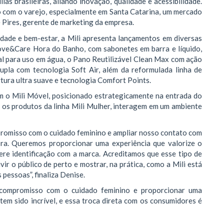
lias brasileiras, aliando inovação, qualidade e acessibilidade.
o com o varejo, especialmente em Santa Catarina, um mercado
 Pires, gerente de marketing da empresa.
cidade e bem-estar, a Mili apresenta lançamentos em diversas
 Love&Care Hora do Banho, com sabonetes em barra e líquido,
eal para uso em água, o Pano Reutilizável Clean Max com ação
rupla com tecnologia Soft Air, além da reformulada linha de
tura ultra suave e tecnologia Comfort Points.
om o Mili Móvel, posicionado estrategicamente na entrada do
 os produtos da linha Mili Mulher, interagem em um ambiente
promisso com o cuidado feminino e ampliar nosso contato com
ora. Queremos proporcionar uma experiência que valorize o
re identificação com a marca. Acreditamos que esse tipo de
vir o público de perto e mostrar, na prática, como a Mili está
pessoas”, finaliza Denise.
 compromisso com o cuidado feminino e proporcionar uma
tem sido incrível, e essa troca direta com os consumidores é