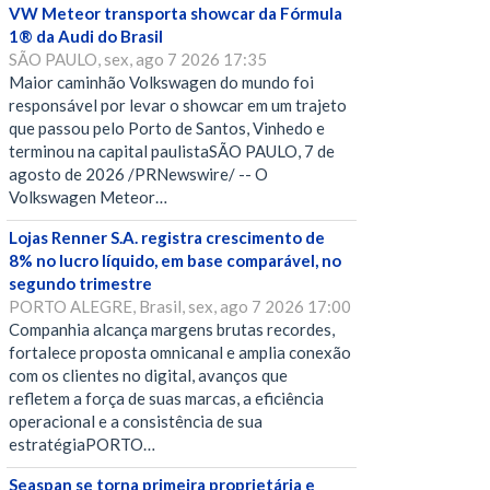
VW Meteor transporta showcar da Fórmula
1® da Audi do Brasil
SÃO PAULO, sex, ago 7 2026 17:35
Maior caminhão Volkswagen do mundo foi
responsável por levar o showcar em um trajeto
que passou pelo Porto de Santos, Vinhedo e
terminou na capital paulistaSÃO PAULO, 7 de
agosto de 2026 /PRNewswire/ -- O
Volkswagen Meteor…
Lojas Renner S.A. registra crescimento de
8% no lucro líquido, em base comparável, no
segundo trimestre
PORTO ALEGRE, Brasil, sex, ago 7 2026 17:00
Companhia alcança margens brutas recordes,
fortalece proposta omnicanal e amplia conexão
com os clientes no digital, avanços que
refletem a força de suas marcas, a eficiência
operacional e a consistência de sua
estratégiaPORTO…
Seaspan se torna primeira proprietária e