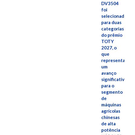
DV3504
foi
selecionado
para duas
categorias
do prêmio
TOTY
2027, o
que
representa
um
avanço
significativo
para o
segmento
de
máquinas
agrícolas
chinesas
de alta
potência