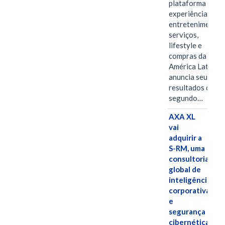
plataforma de
experiências,
entretenimento,
serviços,
lifestyle e
compras da
América Latina
anuncia seus
resultados do
segundo…
AXA XL
vai
adquirir a
S-RM, uma
consultoria
global de
inteligência
corporativa
e
segurança
cibernética