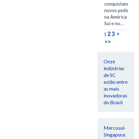
conquistando
novos pedidos
na América do
Sul e no…
2
3
>
1
>>
Onze
indústrias
de SC
estão entre
as mais
inovadoras
do Brasil
Mercosul-
Singapura: