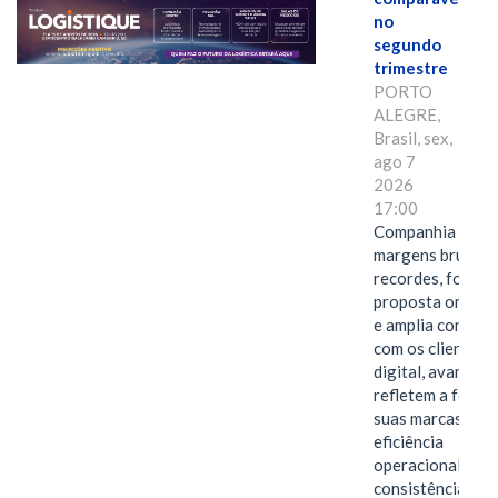
no
segundo
trimestre
PORTO
ALEGRE,
Brasil, sex,
ago 7
2026
17:00
Companhia alcan
margens brutas
recordes, fortal
proposta omnica
e amplia conexã
com os clientes 
digital, avanços 
refletem a força 
suas marcas, a
eficiência
operacional e a
consistência de 