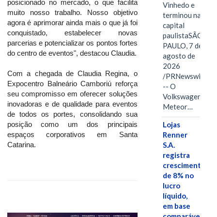
posicionado no mercado, o que facilita
Vinhedo e
muito nosso trabalho. Nosso objetivo
terminou na
agora é aprimorar ainda mais o que já foi
capital
conquistado, estabelecer novas
paulistaSÃO
parcerias e potencializar os pontos fortes
PAULO, 7 de
do centro de eventos", destacou Claudia.
agosto de
2026
Com a chegada de Claudia Regina, o
/PRNewswire/
Expocentro Balneário Camboriú reforça
-- O
seu compromisso em oferecer soluções
Volkswagen
inovadoras e de qualidade para eventos
Meteor…
de todos os portes, consolidando sua
posição como um dos principais
Lojas
espaços corporativos em Santa
Renner
Catarina.
S.A.
registra
crescimento
de 8% no
lucro
líquido,
em base
comparável,