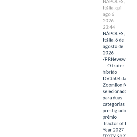
NÁPOLES,
Itália, qui,
ago 6
2026
23:44
NÁPOLES,
Itália, 6 de
agosto de
2026
/PRNewswire/
-- O trator
híbrido
DV3504 da
Zoomlion foi
selecionado
para duas
categorias do
prestigiado
prêmio
Tractor of the
Year 2027
(TOTY 2027: