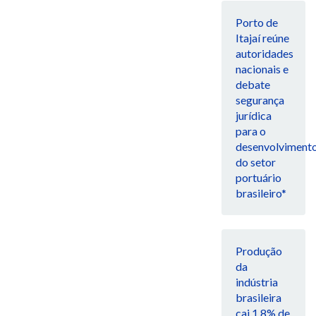
Porto de
Itajaí reúne
autoridades
nacionais e
debate
segurança
jurídica
para o
desenvolviment
do setor
portuário
brasileiro*
Produção
da
indústria
brasileira
cai 1,8% de