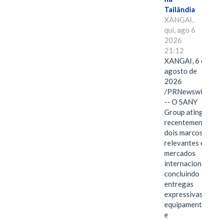
Tailândia
XANGAI,
qui, ago 6
2026
21:12
XANGAI, 6 de
agosto de
2026
/PRNewswire/
-- O SANY
Group atingiu
recentemente
dois marcos
relevantes em
mercados
internacionais,
concluindo
entregas
expressivas de
equipamentos
e