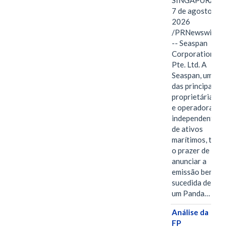
SINGAPURA,
7 de agosto de
2026
/PRNewswire/
-- Seaspan
Corporation
Pte. Ltd. A
Seaspan, uma
das principais
proprietárias
e operadoras
independentes
de ativos
marítimos, tem
o prazer de
anunciar a
emissão bem-
sucedida de
um Panda…
Análise da
FP