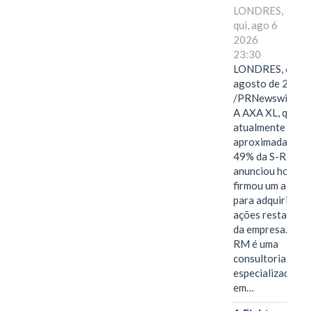
LONDRES,
qui, ago 6
2026
23:30
LONDRES, 6 de
agosto de 2026
/PRNewswire/ -
A AXA XL, que
atualmente deté
aproximadament
49% da S-RM,
anunciou hoje qu
firmou um acord
para adquirir as
ações restantes
da empresa. A S-
RM é uma
consultoria
especializada
em…