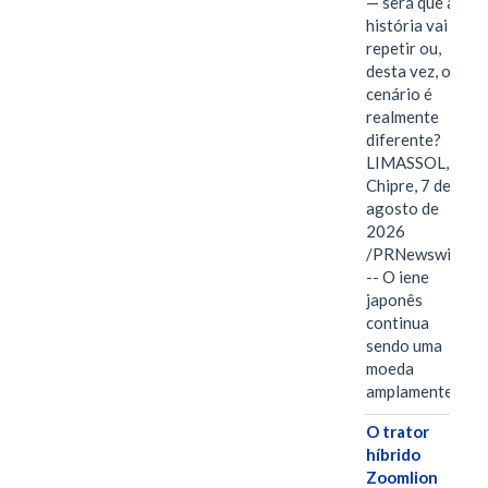
— será que a
história vai se
repetir ou,
desta vez, o
cenário é
realmente
diferente?
LIMASSOL,
Chipre, 7 de
agosto de
2026
/PRNewswire/
-- O iene
japonês
continua
sendo uma
moeda
amplamente…
O trator
híbrido
Zoomlion