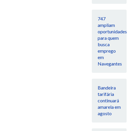
747
ampliam
oportunidades
para quem
busca
emprego
em
Navegantes
Bandeira
tarifária
continuará
amarela em
agosto