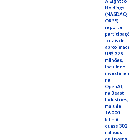
A Eightco
Holdings
(NASDAQ:
ORBS)
reporta
participações
totais de
aproximadamen
US$ 378
milhões,
incluindo
investimentos
na
OpenAI,
na Beast
Industries,
mais de
16.000
ETH e
quase 302
milhões
de tokens