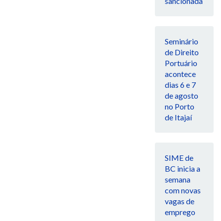
sancionada
Seminário
de Direito
Portuário
acontece
dias 6 e 7
de agosto
no Porto
de Itajaí
SIME de
BC inicia a
semana
com novas
vagas de
emprego