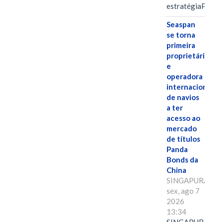
estratégiaPOR
Seaspan
se torna
primeira
proprietária
e
operadora
internacional
de navios
a ter
acesso ao
mercado
de títulos
Panda
Bonds da
China
SINGAPURA,
sex, ago 7
2026
13:34