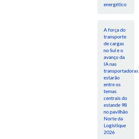
energético
A força do
transporte
de cargas
no Sul e o
avanço da
IA nas
transportadoras
estarão
entre os
temas
centrais do
estande 98
no pavilhão
Norte da
Logistique
2026