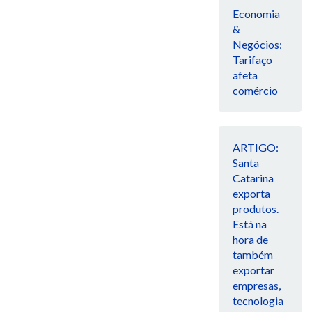
Economia
&
Negócios:
Tarifaço
afeta
comércio
ARTIGO:
Santa
Catarina
exporta
produtos.
Está na
hora de
também
exportar
empresas,
tecnologia