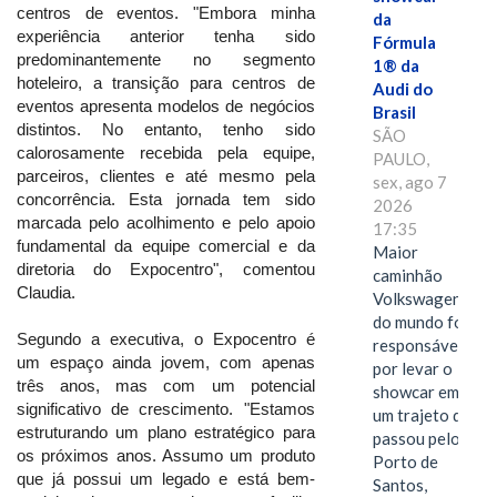
centros de eventos. "Embora minha
da
experiência anterior tenha sido
Fórmula
predominantemente no segmento
1® da
hoteleiro, a transição para centros de
Audi do
eventos apresenta modelos de negócios
Brasil
distintos. No entanto, tenho sido
SÃO
calorosamente recebida pela equipe,
PAULO,
parceiros, clientes e até mesmo pela
sex, ago 7
concorrência. Esta jornada tem sido
2026
marcada pelo acolhimento e pelo apoio
17:35
fundamental da equipe comercial e da
Maior
diretoria do Expocentro", comentou
caminhão
Claudia.
Volkswagen
do mundo foi
Segundo a executiva, o Expocentro é
responsável
um espaço ainda jovem, com apenas
por levar o
três anos, mas com um potencial
showcar em
significativo de crescimento. "Estamos
um trajeto que
estruturando um plano estratégico para
passou pelo
os próximos anos. Assumo um produto
Porto de
que já possui um legado e está bem-
Santos,