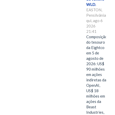
WLD.
EASTON,
Pensilvânia,
qui, ago 6
2026
21:41
Composição
do tesouro
da Eightco
em 5 de
agosto de
2026: US$
90 milhões
em ações
indiretas da
OpenAI,
US$ 18
milhões em
ações da
Beast
Industries,