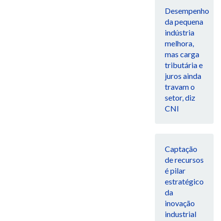
Desempenho
da pequena
indústria
melhora,
mas carga
tributária e
juros ainda
travam o
setor, diz
CNI
Captação
de recursos
é pilar
estratégico
da
inovação
industrial