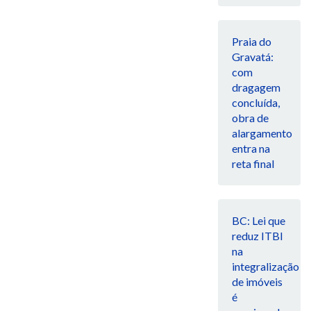
Praia do
Gravatá:
com
dragagem
concluída,
obra de
alargamento
entra na
reta final
BC: Lei que
reduz ITBI
na
integralização
de imóveis
é