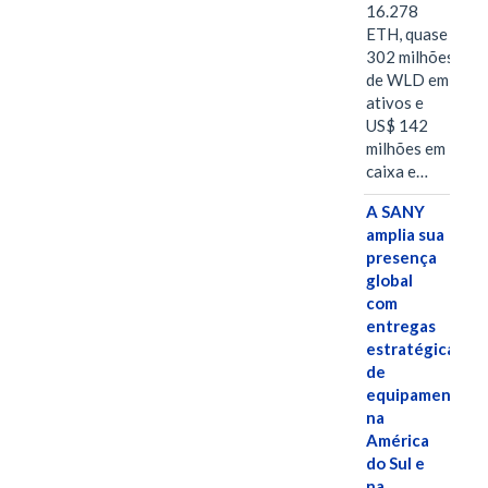
16.278
ETH, quase
302 milhões
de WLD em
ativos e
US$ 142
milhões em
caixa e…
A SANY
amplia sua
presença
global
com
entregas
estratégicas
de
equipamentos
na
América
do Sul e
na