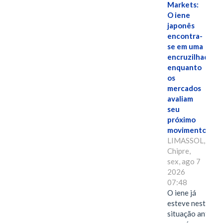
Markets:
O iene
japonês
encontra-
se em uma
encruzilhada
enquanto
os
mercados
avaliam
seu
próximo
movimento.
LIMASSOL,
Chipre,
sex, ago 7
2026
07:48
O iene já
esteve nesta
situação antes