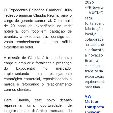
2026
/PRNewswire/
O Expocentro Balneário Camboriú Júlio
-- A XCMG
Tedesco anuncia Claudia Regina, para o
está
cargo de gerente comercial. Com mais
fortalecendo a
de 20 anos de experiência na rede
fabricação
hoteleira, com foco em captação de
local, a
eventos, a executiva traz consigo um
colaboração
vasto conhecimento e uma sólida
na cadeia de
expertise no setor.
suprimentos e
a inovação no
A missão de Claudia à frente do novo
Brasil, à
cargo é ampliar e fortalecer a presença
medida que
do Expocentro no mercado,
transita da
implementando um planejamento
exportação de
estratégico comercial, reposicionando a
equipamentos
marca e reforçando o relacionamento
para uma…
com os clientes.
VW
Para Claudia, este novo desafio
Meteor
representa uma oportunidade de
transporta
integrar-se ao dinâmico mercado de
showcar