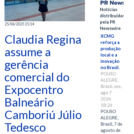
Notícias
distribuídas
pela PR
25/06/2025 15:14
Newswire
Claudia Regina
XCMG
reforça a
assume a
produção
local e a
gerência
inovação
no Brasil.
comercial do
POUSO
ALEGRE,
Expocentro
Brasil, sex,
ago 7
Balneário
2026
18:26
Camboriú Júlio
POUSO
ALEGRE,
Tedesco
Brasil, 7 de
agosto de