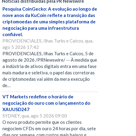
Notícias distribuídas pela PR Newswire
Pesquisa CoinGecko: A evolução ao longo de
nove anos da KuCoin reflete a transição das
criptomoedas de uma simples plataforma de
negociação para uma infraestrutura
confiável.
PROVIDENCIALES, Ilhas Turks e Caicos, qua,
ago 5 2026 17:42
PROVIDENCIALES, Ilhas Turks e Caicos, 5 de
agosto de 2026 /PRNewswire/ -- À medida que
a indústria de ativos digitais entra em uma fase
mais madura e seletiva, o papel das corretoras
de criptomoedas vai além da mera execução
de…
VT Markets redefine o horário de
negociação do ouro com o lançamento do
XAUUSD247
SYDNEY, qua, ago 5 2026 09:00
O novo produto permite que os clientes
negociem CFDs em ouro 24 horas por dia, sete
dias por semana, com custos mais baixos e