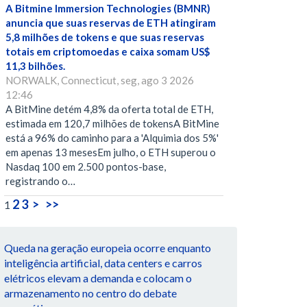
A Bitmine Immersion Technologies (BMNR)
anuncia que suas reservas de ETH atingiram
5,8 milhões de tokens e que suas reservas
totais em criptomoedas e caixa somam US$
11,3 bilhões.
NORWALK, Connecticut, seg, ago 3 2026
12:46
A BitMine detém 4,8% da oferta total de ETH,
estimada em 120,7 milhões de tokensA BitMine
está a 96% do caminho para a 'Alquimia dos 5%'
em apenas 13 mesesEm julho, o ETH superou o
Nasdaq 100 em 2.500 pontos-base,
registrando o…
2
3
>
>>
1
Queda na geração europeia ocorre enquanto
inteligência artificial, data centers e carros
elétricos elevam a demanda e colocam o
armazenamento no centro do debate