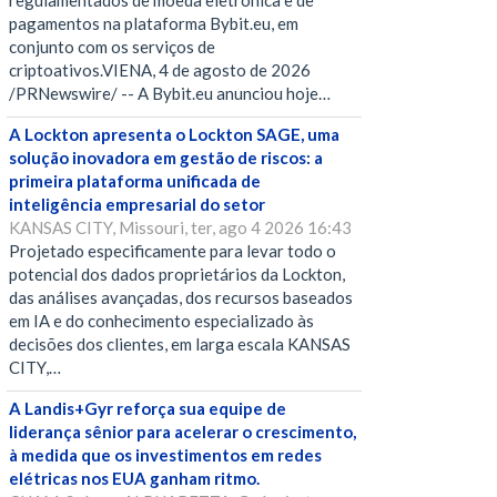
regulamentados de moeda eletrônica e de
pagamentos na plataforma Bybit.eu, em
conjunto com os serviços de
criptoativos.VIENA, 4 de agosto de 2026
/PRNewswire/ -- A Bybit.eu anunciou hoje…
A Lockton apresenta o Lockton SAGE, uma
solução inovadora em gestão de riscos: a
primeira plataforma unificada de
inteligência empresarial do setor
KANSAS CITY, Missouri, ter, ago 4 2026 16:43
Projetado especificamente para levar todo o
potencial dos dados proprietários da Lockton,
das análises avançadas, dos recursos baseados
em IA e do conhecimento especializado às
decisões dos clientes, em larga escala KANSAS
CITY,…
A Landis+Gyr reforça sua equipe de
liderança sênior para acelerar o crescimento,
à medida que os investimentos em redes
elétricas nos EUA ganham ritmo.