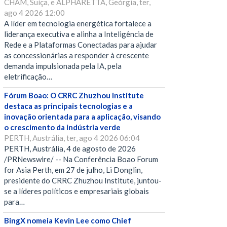
CHAM, Suíça, e ALPHARETTA, Geórgia, ter,
ago 4 2026 12:00
A líder em tecnologia energética fortalece a
liderança executiva e alinha a Inteligência de
Rede e a Plataformas Conectadas para ajudar
as concessionárias a responder à crescente
demanda impulsionada pela IA, pela
eletrificação…
Fórum Boao: O CRRC Zhuzhou Institute
destaca as principais tecnologias e a
inovação orientada para a aplicação, visando
o crescimento da indústria verde
PERTH, Austrália, ter, ago 4 2026 06:04
PERTH, Austrália, 4 de agosto de 2026
/PRNewswire/ -- Na Conferência Boao Forum
for Asia Perth, em 27 de julho, Li Donglin,
presidente do CRRC Zhuzhou Institute, juntou-
se a líderes políticos e empresariais globais
para…
BingX nomeia Kevin Lee como Chief