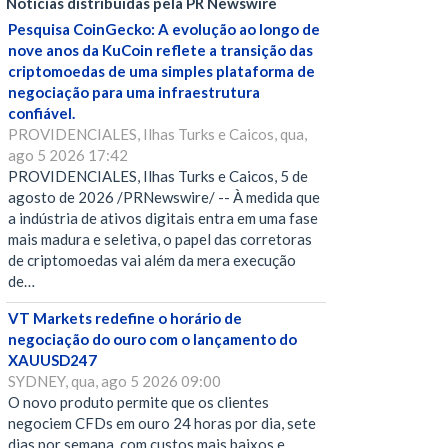
Notícias distribuídas pela PR Newswire
Pesquisa CoinGecko: A evolução ao longo de
nove anos da KuCoin reflete a transição das
criptomoedas de uma simples plataforma de
negociação para uma infraestrutura
confiável.
PROVIDENCIALES, Ilhas Turks e Caicos, qua,
ago 5 2026 17:42
PROVIDENCIALES, Ilhas Turks e Caicos, 5 de
agosto de 2026 /PRNewswire/ -- À medida que
a indústria de ativos digitais entra em uma fase
mais madura e seletiva, o papel das corretoras
de criptomoedas vai além da mera execução
de…
VT Markets redefine o horário de
negociação do ouro com o lançamento do
XAUUSD247
SYDNEY, qua, ago 5 2026 09:00
O novo produto permite que os clientes
negociem CFDs em ouro 24 horas por dia, sete
dias por semana, com custos mais baixos e