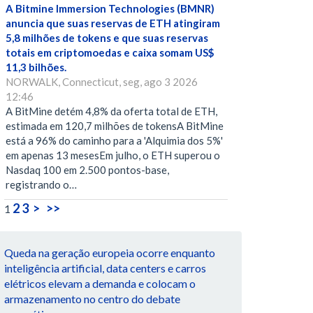
A Bitmine Immersion Technologies (BMNR)
anuncia que suas reservas de ETH atingiram
5,8 milhões de tokens e que suas reservas
totais em criptomoedas e caixa somam US$
11,3 bilhões.
NORWALK, Connecticut, seg, ago 3 2026
12:46
A BitMine detém 4,8% da oferta total de ETH,
estimada em 120,7 milhões de tokensA BitMine
está a 96% do caminho para a 'Alquimia dos 5%'
em apenas 13 mesesEm julho, o ETH superou o
Nasdaq 100 em 2.500 pontos-base,
registrando o…
2
3
>
>>
1
Queda na geração europeia ocorre enquanto
inteligência artificial, data centers e carros
elétricos elevam a demanda e colocam o
armazenamento no centro do debate