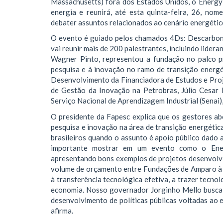
Massachusetts) fora dos Estados Unidos, o Energy
energia e reunirá, até esta quinta-feira, 26, nome
debater assuntos relacionados ao cenário energétic
O evento é guiado pelos chamados 4Ds: Descarboni
vai reunir mais de 200 palestrantes, incluindo lidera
Wagner Pinto, representou a fundação no palco p
pesquisa e à inovação no ramo de transição energé
Desenvolvimento da Financiadora de Estudos e Proje
de Gestão da Inovação na Petrobras, Júlio Cesar
Serviço Nacional de Aprendizagem Industrial (Senai)
O presidente da Fapesc explica que os gestores a
pesquisa e inovação na área de transição energética
brasileiros quando o assunto é apoio público dado 
importante mostrar em um evento como o Ener
apresentando bons exemplos de projetos desenvolv
volume de orçamento entre Fundações de Amparo à P
à transferência tecnológica efetiva, a trazer tecno
economia. Nosso governador Jorginho Mello busca 
desenvolvimento de políticas públicas voltadas ao
afirma.