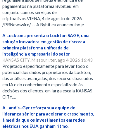
regulamentados de moeda eletrônica e de
pagamentos na plataforma Bybit.eu, em
conjunto com os serviços de
criptoativos.VIENA, 4 de agosto de 2026
/PRNewswire/ -- A Bybit.eu anunciou hoje…
A Lockton apresenta o Lockton SAGE, uma
solução inovadora em gestão de riscos: a
primeira plataforma unificada de
inteligência empresarial do setor
KANSAS CITY, Missouri, ter, ago 4 2026 16:43
Projetado especificamente para levar todo o
potencial dos dados proprietários da Lockton,
das análises avançadas, dos recursos baseados
em IA e do conhecimento especializado às
decisões dos clientes, em larga escala KANSAS
CITY,…
A Landis+Gyr reforça sua equipe de
liderança sênior para acelerar o crescimento,
à medida que os investimentos em redes
elétricas nos EUA ganham ritmo.