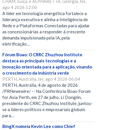
CHAM, Suíça, e ALPHARETTA, Geórgia, ter,
ago 4 2026 12:00
A líder em tecnologia energética fortalece a
liderança executiva e alinha a Inteligência de
Rede e a Plataformas Conectadas para ajudar
as concessionárias a responder à crescente
demanda impulsionada pela IA, pela
eletrificação…
Fórum Boao: O CRRC Zhuzhou Institute
destaca as principais tecnologias e a
inovação orientada para a aplicação, visando
o crescimento da indústria verde
PERTH, Austrália, ter, ago 4 2026 06:04
PERTH, Austrália, 4 de agosto de 2026
/PRNewswire/ -- Na Conferência Boao Forum
for Asia Perth, em 27 de julho, Li Donglin,
presidente do CRRC Zhuzhou Institute, juntou-
se a líderes políticos e empresariais globais
para…
BingX nomeia Kevin Lee como Chief