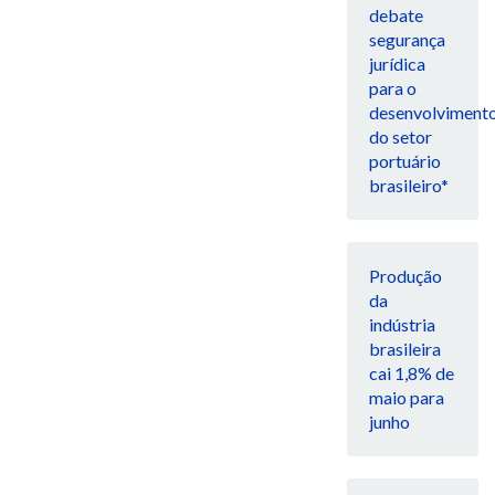
debate
segurança
jurídica
para o
desenvolviment
do setor
portuário
brasileiro*
Produção
da
indústria
brasileira
cai 1,8% de
maio para
junho