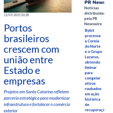
Notícias
distribuídas
11/07/2025 10:28
pela PR
Newswire
Portos
Bybit
brasileiros
processa
a Coreia
crescem com
do Norte
e o Grupo
união entre
Lazarus,
obtendo
Estado e
liminar
para
empresas
congelar
ativos
roubados
Projetos em Santa Catarina refletem
em ação
parceria estratégica para modernizar
histórica
infraestrutura e fortalecer o comércio
de
recuperação
exterior