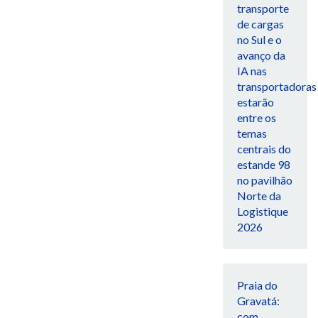
transporte
de cargas
no Sul e o
avanço da
IA nas
transportadoras
estarão
entre os
temas
centrais do
estande 98
no pavilhão
Norte da
Logistique
2026
Praia do
Gravatá:
com