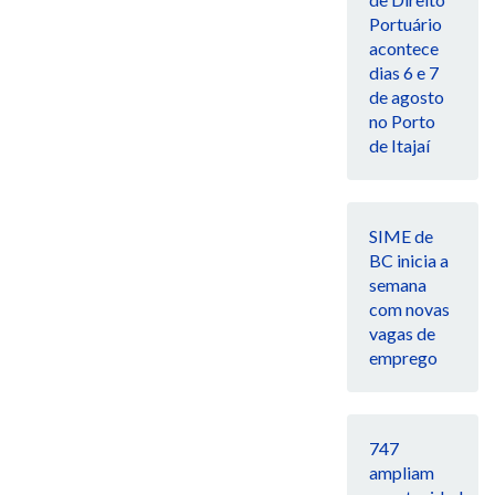
Portuário
acontece
dias 6 e 7
de agosto
no Porto
de Itajaí
SIME de
BC inicia a
semana
com novas
vagas de
emprego
747
ampliam