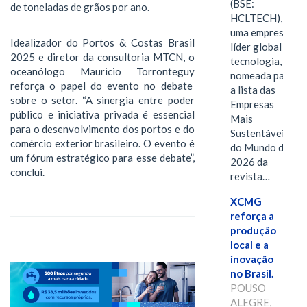
(BSE:
de toneladas de grãos por ano.
HCLTECH),
uma empresa
Idealizador do Portos & Costas Brasil
líder global em
2025 e diretor da consultoria MTCN, o
tecnologia, foi
oceanólogo Mauricio Torronteguy
nomeada para
reforça o papel do evento no debate
a lista das
sobre o setor. “A sinergia entre poder
Empresas
público e iniciativa privada é essencial
Mais
para o desenvolvimento dos portos e do
Sustentáveis
comércio exterior brasileiro. O evento é
do Mundo de
um fórum estratégico para esse debate”,
2026 da
conclui.
revista…
XCMG
reforça a
produção
local e a
inovação
no Brasil.
POUSO
ALEGRE,