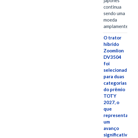
japonês
continua
sendo uma
moeda
amplamente…
O trator
híbrido
Zoomlion
DV3504
foi
selecionado
para duas
categorias
do prêmio
TOTY
2027, o
que
representa
um
avanço
significativo