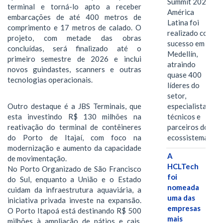
Summit 2026
terminal e torná-lo apto a receber
América
embarcações de até 400 metros de
Latina foi
comprimento e 17 metros de calado. O
realizado com
projeto, com metade das obras
sucesso em
concluídas, será finalizado até o
Medellín,
primeiro semestre de 2026 e inclui
atraindo
novos guindastes, scanners e outras
quase 400
tecnologias operacionais.
líderes do
setor,
Outro destaque é a JBS Terminais, que
especialistas
esta investindo R$ 130 milhões na
técnicos e
reativação do terminal de contêineres
parceiros do
do Porto de Itajaí, com foco na
ecossistema.…
modernização e aumento da capacidade
A
de movimentação.
HCLTech
No Porto Organizado de São Francisco
foi
do Sul, enquanto a União e o Estado
nomeada
cuidam da infraestrutura aquaviária, a
uma das
iniciativa privada investe na expansão.
empresas
O Porto Itapoá está destinando R$ 500
mais
milhões à ampliação de pátios e cais,