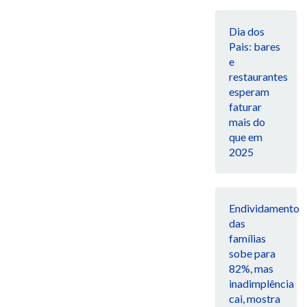
Dia dos
Pais: bares
e
restaurantes
esperam
faturar
mais do
que em
2025
Endividamento
das
famílias
sobe para
82%, mas
inadimplência
cai, mostra