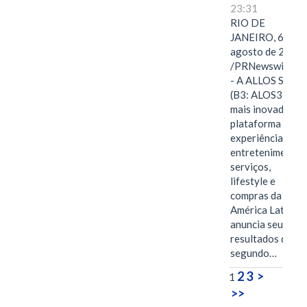
23:31
RIO DE
JANEIRO, 6 de
agosto de 2026
/PRNewswire/ -
- A ALLOS S.A.
(B3: ALOS3), a
mais inovadora
plataforma de
experiências,
entretenimento,
serviços,
lifestyle e
compras da
América Latina
anuncia seus
resultados do
segundo…
2
3
>
1
>>