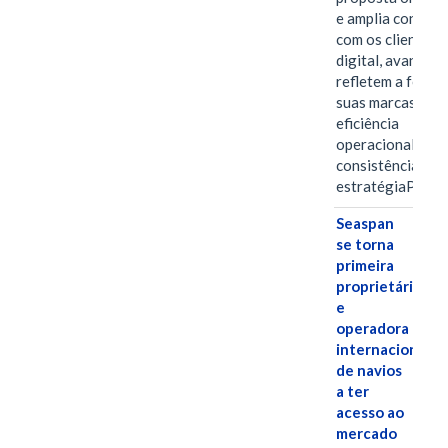
e amplia conexã
com os clientes 
digital, avanços 
refletem a força 
suas marcas, a
eficiência
operacional e a
consistência de 
estratégiaPOR
Seaspan
se torna
primeira
proprietária
e
operadora
internacional
de navios
a ter
acesso ao
mercado