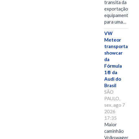
transita da
exportação de
equipamentos
para uma…
VW
Meteor
transporta
showcar
da
Fórmula
1® da
Audi do
Brasil
SÃO
PAULO,
sex, ago 7
2026
17:35
Maior
caminhão
Volkswagen