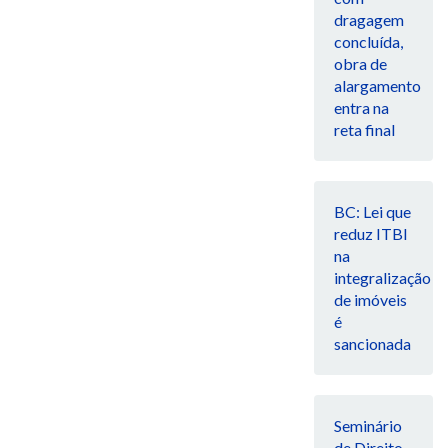
dragagem
concluída,
obra de
alargamento
entra na
reta final
BC: Lei que
reduz ITBI
na
integralização
de imóveis
é
sancionada
Seminário
de Direito