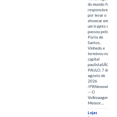
do mundo foi
responsável
por levar o
showcar em
um trajeto que
passou pelo
Porto de
Santos,
Vinhedo e
terminou na
capital
paulistaSÃO
PAULO, 7 de
agosto de
2026
/PRNewswire/
-- O
Volkswagen
Meteor…
Lojas