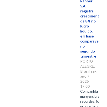
Renner
S.A.
registra
crescimento
de 8% no
lucro
líquido,
em base
comparável,
no
segundo
trimestre
PORTO
ALEGRE,
Brasil, sex,
ago 7
2026
17:00
Companhia alcan
margens brutas
recordes, fortal
proposta omnica