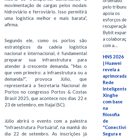
ordenado
movimentação de cargas pelos modais
pelo tribunal
hidroviário e ferroviário. Isso permitirá
apoia os
uma logística melhor e mais barata”,
esforços de
afirma.
recuperação e
Bybit expande
a colaboração
Segundo ele, como os portos são
com a…
estratégicos da cadeia logística
nacional e internacional, é fundamental
HNS 2026
preparar sua infraestrutura para
| Huawei
atender à crescente demanda. “Mas o
revela a
que vem primeiro: a infraestrutura ou a
aprimorada
demanda?”, provoca Júlio, que
Rede
representará a Secretaria Nacional de
Inteligente
Portos no congresso Portos & Costas
Xinghe
Brasil 2025, que acontece nos dias 22 e
com base
23 de setembro, em Itajaí (SC).
na
filosofia
Júlio abrirá o evento com a palestra
de
"Infraestrutura Portuária", na manhã do
"Conectividade
dia 22 de setembro. As inscrições já
Segura e