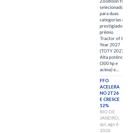
Zoomlion foi
selecionado
para duas
categorias do
prestigiado
prêmio
Tractor of the
Year 2027
(TOTY 2027:
Alta potência
(300 hp e
acima) e…
FFO
ACELERA
NO 2T26
E CRESCE
12%
RIO DE
JANEIRO,
qui, ago 6
2026