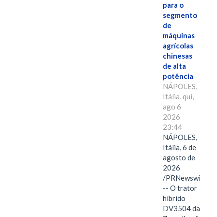
para o
segmento
de
máquinas
agrícolas
chinesas
de alta
potência
NÁPOLES,
Itália, qui,
ago 6
2026
23:44
NÁPOLES,
Itália, 6 de
agosto de
2026
/PRNewswire/
-- O trator
híbrido
DV3504 da