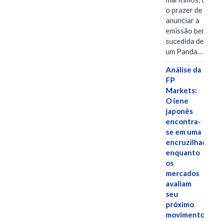
o prazer de
anunciar a
emissão bem-
sucedida de
um Panda…
Análise da
FP
Markets:
O iene
japonês
encontra-
se em uma
encruzilhada
enquanto
os
mercados
avaliam
seu
próximo
movimento.