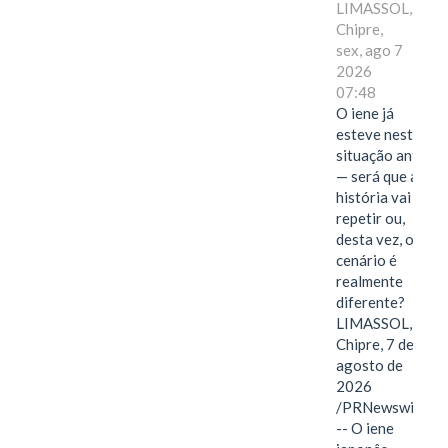
LIMASSOL,
Chipre,
sex, ago 7
2026
07:48
O iene já
esteve nesta
situação antes
— será que a
história vai se
repetir ou,
desta vez, o
cenário é
realmente
diferente?
LIMASSOL,
Chipre, 7 de
agosto de
2026
/PRNewswire/
-- O iene