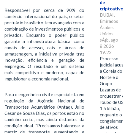
de
criptoativos
Responsável por cerca de 90% do
DUBAI,
comércio internacional do país, o setor
Emirados
portuário brasileiro tem avançado com a
Árabes
combinação de investimentos públicos e
Unidos,
privados. Enquanto o poder público
sÃ¡b, ago
garante a infraestrutura básica, como
8 2026
canais de acesso, cais e áreas de
19:23
armazenagem, a iniciativa privada traz
Processo
inovação, eficiência e geração de
judicial acusa
empregos. O resultado é um sistema
a Coreia do
mais competitivo e moderno, capaz de
Norte e o
impulsionar a economia nacional.
Grupo
Lazarus de
Para o engenheiro civil e especialista em
orquestrar o
regulação da Agência Nacional de
roubo de US$
Transportes Aquaviários (Antaq), Julio
1,5 bilhão,
Cesar de Souza Dias, os portos estão no
enquanto o
caminho certo, mas ainda distantes da
congelamento
condição ideal. “Precisamos balancear a
de ativos
matriz de transporte, aumentando a