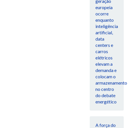
geração
europeia
ocorre
enquanto
inteligência
artificial,
data
centers e
carros
elétricos
elevam a
demanda e
colocam o
armazenamento
no centro
do debate
energético
A força do