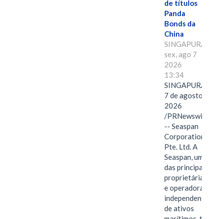
de títulos
Panda
Bonds da
China
SINGAPURA,
sex, ago 7
2026
13:34
SINGAPURA,
7 de agosto de
2026
/PRNewswire/
-- Seaspan
Corporation
Pte. Ltd. A
Seaspan, uma
das principais
proprietárias
e operadoras
independentes
de ativos
marítimos, tem