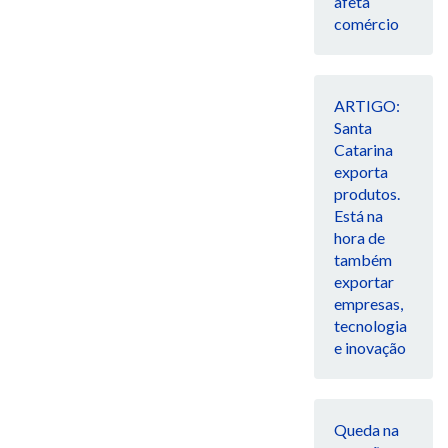
afeta
comércio
ARTIGO:
Santa
Catarina
exporta
produtos.
Está na
hora de
também
exportar
empresas,
tecnologia
e inovação
Queda na