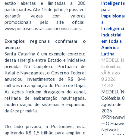
estão abertas e limitadas a 280
Inteligente"
participantes. Até 15 de julho, é possível
para
garantir vagas com valores
impulsionar
promocionais pelo site oficial:
a
www.portosecostas.com.br/inscricoes.
Inteligência
Industrial
Exemplos regionais confirmam o
em toda a
avanço
América
Santa Catarina é um exemplo concreto
Latina.
dessa sinergia entre Estado e iniciativa
MEDELLÍN,
privada. No Complexo Portuário de
Colômbia,
Itajaí e Navegantes, o Governo Federal
sÃ¡b, ago
anunciou investimentos de R$ 844
8 2026
milhões na ampliação do Porto de Itajaí.
14:42
As ações incluem dragagem do canal,
MEDELLÍN,
retirada de embarcação naufragada,
Colômbia, 8 de
modernização de sistemas e expansão
agosto de
da área primária.
2026
/PRNewswire/
-- O Huawei
Do lado privado, a Portonave, está
Network
aplicando R$ 1,5 bilhão para ampliar o