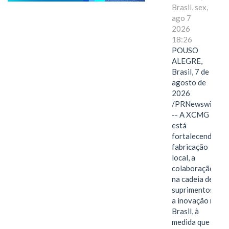
Brasil, sex,
ago 7
2026
18:26
POUSO
ALEGRE,
Brasil, 7 de
agosto de
2026
/PRNewswire/
-- A XCMG
está
fortalecendo a
fabricação
local, a
colaboração
na cadeia de
suprimentos e
a inovação no
Brasil, à
medida que