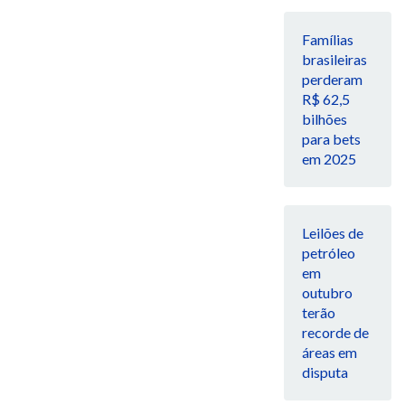
Famílias
brasileiras
perderam
R$ 62,5
bilhões
para bets
em 2025
Leilões de
petróleo
em
outubro
terão
recorde de
áreas em
disputa