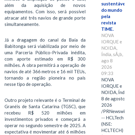
sustentáveis
além da aquisição de novos
do mundo
equipamentos. Com isso, será possível
pela
atracar até três navios de grande porte
revista
simultaneamente.
TIME.
NOVA
Já a dragagem do canal da Baía da
IORQUE e
Babitonga será viabilizada por meio de
NOIDA,
uma Parceria Público-Privada inédita,
Índia, sÃ¡b,
com aporte estimado em R$ 300
ago 8
milhões. A obra permitirá a operação de
2026
navios de até 366 metros e 16 mil TEUs,
09:33
tornando a região pioneira no país
NOVA
nesse tipo de operação.
IORQUE e
NOIDA, Índia,
8 de agosto de
Outro projeto relevante é o Terminal de
2026
Granéis de Santa Catarina (TGSC), que
/PRNewswire/
recebeu R$ 520 milhões em
-- HCLTech
investimentos privados e começará a
(NSE:
operar no segundo semestre de 2025. A
HCLTECH)
expectativa é movimentar até 6 milhões