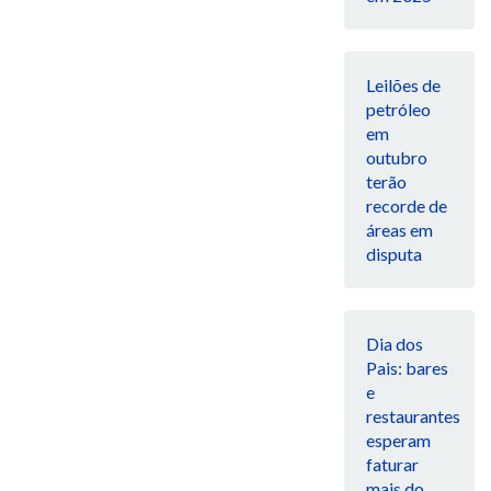
Leilões de
petróleo
em
outubro
terão
recorde de
áreas em
disputa
Dia dos
Pais: bares
e
restaurantes
esperam
faturar
mais do