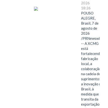
2026
18:26
POUSO
ALEGRE,
Brasil, 7 de
agosto de
2026
/PRNewswire/
-- A XCMG
está
fortalecendo a
fabricação
local, a
colaboração
na cadeia de
suprimentos e
a inovação no
Brasil, à
medida que
transita da
exportação de