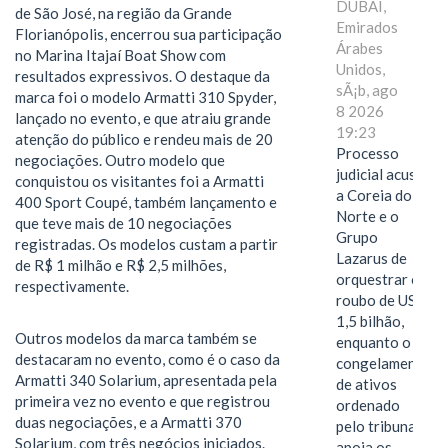
DUBAI,
de São José, na região da Grande
Emirados
Florianópolis, encerrou sua participação
Árabes
no Marina Itajaí Boat Show com
Unidos,
resultados expressivos. O destaque da
sÃ¡b, ago
marca foi o modelo Armatti 310 Spyder,
8 2026
lançado no evento, e que atraiu grande
19:23
atenção do público e rendeu mais de 20
Processo
negociações. Outro modelo que
judicial acusa
conquistou os visitantes foi a Armatti
a Coreia do
400 Sport Coupé, também lançamento e
Norte e o
que teve mais de 10 negociações
Grupo
registradas. Os modelos custam a partir
Lazarus de
de R$ 1 milhão e R$ 2,5 milhões,
orquestrar o
respectivamente.
roubo de US$
1,5 bilhão,
Outros modelos da marca também se
enquanto o
destacaram no evento, como é o caso da
congelamento
Armatti 340 Solarium, apresentada pela
de ativos
primeira vez no evento e que registrou
ordenado
duas negociações, e a Armatti 370
pelo tribunal
Solarium, com três negócios iniciados.
apoia os