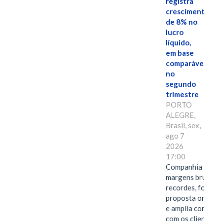
registra
crescimento
de 8% no
lucro
líquido,
em base
comparável,
no
segundo
trimestre
PORTO
ALEGRE,
Brasil, sex,
ago 7
2026
17:00
Companhia alcan
margens brutas
recordes, fortal
proposta omnica
e amplia conexã
com os clientes 