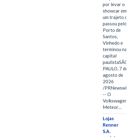
por levar o
showcar em
um trajeto que
passou pelo
Porto de
Santos,
Vinhedo e
terminou na
capital
paulistaSÃO
PAULO, 7 de
agosto de
2026
/PRNewswire/
-- O
Volkswagen
Meteor…
Lojas
Renner
S.A.