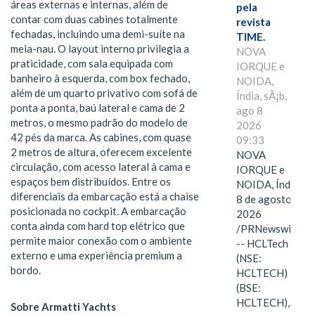
áreas externas e internas, além de
pela
contar com duas cabines totalmente
revista
fechadas, incluindo uma demi-suíte na
TIME.
meia-nau. O layout interno privilegia a
NOVA
praticidade, com sala equipada com
IORQUE e
banheiro à esquerda, com box fechado,
NOIDA,
além de um quarto privativo com sofá de
Índia, sÃ¡b,
ponta a ponta, baú lateral e cama de 2
ago 8
metros, o mesmo padrão do modelo de
2026
42 pés da marca. As cabines, com quase
09:33
2 metros de altura, oferecem excelente
NOVA
circulação, com acesso lateral à cama e
IORQUE e
espaços bem distribuídos. Entre os
NOIDA, Índia,
diferenciais da embarcação está a chaise
8 de agosto de
posicionada no cockpit. A embarcação
2026
conta ainda com hard top elétrico que
/PRNewswire/
permite maior conexão com o ambiente
-- HCLTech
externo e uma experiência premium a
(NSE:
bordo.
HCLTECH)
(BSE:
HCLTECH),
Sobre Armatti Yachts