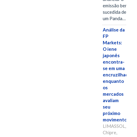
emissão bem-
sucedida de
um Panda…
Análise da
FP
Markets:
O iene
japonês
encontra-
se em uma
encruzilhada
enquanto
os
mercados
avaliam
seu
próximo
movimento.
LIMASSOL,
Chipre,