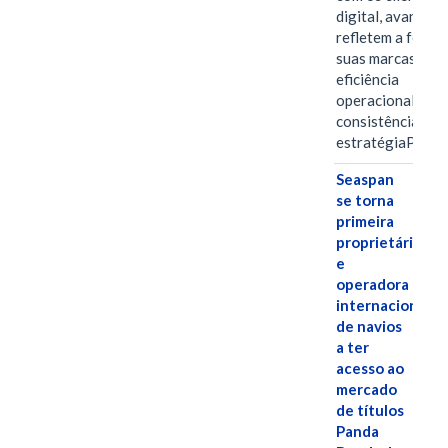
digital, avanços 
refletem a força 
suas marcas, a
eficiência
operacional e a
consistência de 
estratégiaPOR
Seaspan
se torna
primeira
proprietária
e
operadora
internacional
de navios
a ter
acesso ao
mercado
de títulos
Panda