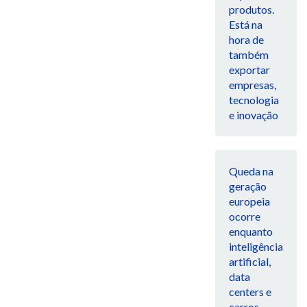
produtos.
Está na
hora de
também
exportar
empresas,
tecnologia
e inovação
Queda na
geração
europeia
ocorre
enquanto
inteligência
artificial,
data
centers e
carros