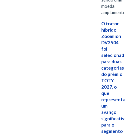
moeda
amplamente…
O trator
híbrido
Zoomlion
DV3504
foi
selecionado
para duas
categorias
do prêmio
TOTY
2027, o
que
representa
um
avanço
significativo
para o
segmento