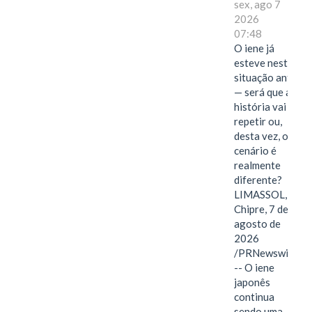
sex, ago 7
2026
07:48
O iene já
esteve nesta
situação antes
— será que a
história vai se
repetir ou,
desta vez, o
cenário é
realmente
diferente?
LIMASSOL,
Chipre, 7 de
agosto de
2026
/PRNewswire/
-- O iene
japonês
continua
sendo uma