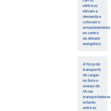
elétricos
elevam a
demanda e
colocam o
armazenamento
no centro
do debate
energético
A força do
transporte
de cargas
no Sul e o
avanço da
IA nas
transportadoras
estarão
entre os