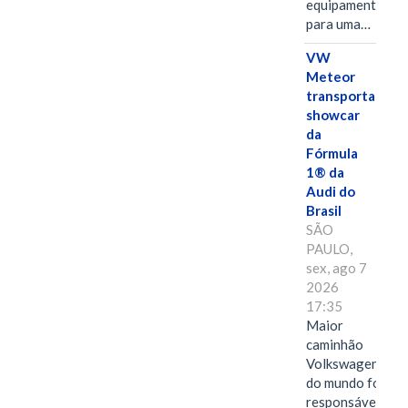
equipamentos
para uma…
VW
Meteor
transporta
showcar
da
Fórmula
1® da
Audi do
Brasil
SÃO
PAULO,
sex, ago 7
2026
17:35
Maior
caminhão
Volkswagen
do mundo foi
responsável