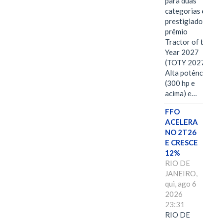
para duas
categorias do
prestigiado
prêmio
Tractor of the
Year 2027
(TOTY 2027:
Alta potência
(300 hp e
acima) e…
FFO
ACELERA
NO 2T26
E CRESCE
12%
RIO DE
JANEIRO,
qui, ago 6
2026
23:31
RIO DE