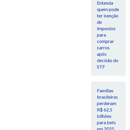
Entenda
quem pode
ter isenção
de
impostos
para
comprar
carros
após
decisão do
STF
Famílias
brasileiras
perderam
R$ 62,5
bilhões
para bets
em 2025