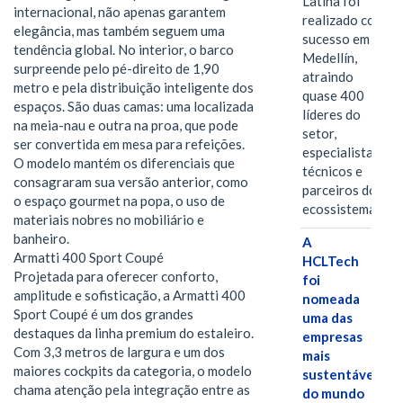
Latina foi
internacional, não apenas garantem
realizado com
elegância, mas também seguem uma
sucesso em
tendência global. No interior, o barco
Medellín,
surpreende pelo pé-direito de 1,90
atraindo
metro e pela distribuição inteligente dos
quase 400
espaços. São duas camas: uma localizada
líderes do
na meia-nau e outra na proa, que pode
setor,
ser convertida em mesa para refeições.
especialistas
O modelo mantém os diferenciais que
técnicos e
consagraram sua versão anterior, como
parceiros do
o espaço gourmet na popa, o uso de
ecossistema.…
materiais nobres no mobiliário e
banheiro.
A
Armatti 400 Sport Coupé
HCLTech
Projetada para oferecer conforto,
foi
amplitude e sofisticação, a Armatti 400
nomeada
Sport Coupé é um dos grandes
uma das
destaques da linha premium do estaleiro.
empresas
Com 3,3 metros de largura e um dos
mais
maiores cockpits da categoria, o modelo
sustentáveis
chama atenção pela integração entre as
do mundo