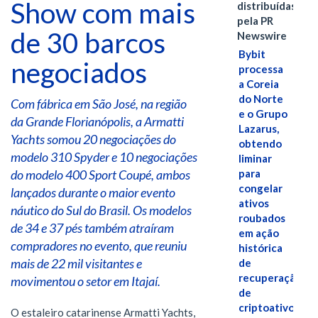
Show com mais
distribuídas
pela PR
de 30 barcos
Newswire
Bybit
negociados
processa
a Coreia
do Norte
Com fábrica em São José, na região
e o Grupo
da Grande Florianópolis, a Armatti
Lazarus,
Yachts somou 20 negociações do
obtendo
modelo 310 Spyder e 10 negociações
liminar
do modelo 400 Sport Coupé, ambos
para
congelar
lançados durante o maior evento
ativos
náutico do Sul do Brasil. Os modelos
roubados
de 34 e 37 pés também atraíram
em ação
compradores no evento, que reuniu
histórica
mais de 22 mil visitantes e
de
recuperação
movimentou o setor em Itajaí.
de
criptoativos
O estaleiro catarinense Armatti Yachts,