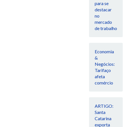
para se
destacar
no
mercado
de trabalho
Economia
&
Negócios:
Tarifaço
afeta
comércio
ARTIGO:
Santa
Catarina
exporta