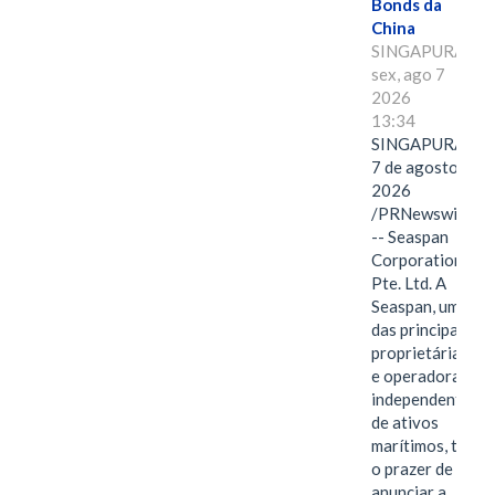
Bonds da
China
SINGAPURA,
sex, ago 7
2026
13:34
SINGAPURA,
7 de agosto de
2026
/PRNewswire/
-- Seaspan
Corporation
Pte. Ltd. A
Seaspan, uma
das principais
proprietárias
e operadoras
independentes
de ativos
marítimos, tem
o prazer de
anunciar a