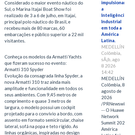
impulsionar
Considerado o maior evento náutico do
a
Sul, o Marina Itajaí Boat Show foi
Inteligência
realizado de 3 a 6 de julho, em Itajaí,
Industrial
principal polo náutico do Brasil, e
em toda a
recebeu mais de 80 marcas, 60
América
embarcações e público superior a 22 mil
Latina.
visitantes.
MEDELLÍN,
Colômbia,
Conheça os modelos da Armatti Yachts
sÃ¡b, ago
que fizeram sucesso no evento:
8 2026
Armatti 310 Spyder
14:42
Evolução da consagrada linha Spyder, a
MEDELLÍN,
nova Armatti 310 traz ainda mais
Colômbia, 8 de
amplitude e funcionalidade em todos os
agosto de
seus ambientes. Com 9,45 metros de
2026
comprimento e quase 3 metros de
/PRNewswire/
largura, o modelo possui um cockpit
-- O Huawei
projetado para o convívio a bordo, com
Network
assento em formato semicircular, chaise
Summit 2026
lateral, sofá na popa e teto rígido. As
América
linhas orgânicas, inspiradas no design