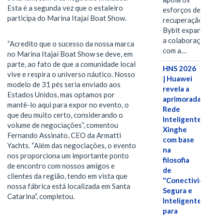
Esta é a segunda vez que o estaleiro
esforços de
participa do Marina Itajaí Boat Show.
recuperação e
Bybit expande
a colaboração
“Acredito que o sucesso da nossa marca
com a…
no Marina Itajaí Boat Show se deve, em
parte, ao fato de que a comunidade local
HNS 2026
vive e respira o universo náutico. Nosso
| Huawei
modelo de 31 pés seria enviado aos
revela a
Estados Unidos, mas optamos por
aprimorada
mantê-lo aqui para expor no evento, o
Rede
que deu muito certo, considerando o
Inteligente
volume de negociações”, comentou
Xinghe
Fernando Assinato, CEO da Armatti
com base
Yachts. “Além das negociações, o evento
na
nos proporciona um importante ponto
filosofia
de encontro com nossos amigos e
de
clientes da região, tendo em vista que
"Conectividade
nossa fábrica está localizada em Santa
Segura e
Catarina”, completou.
Inteligente"
para