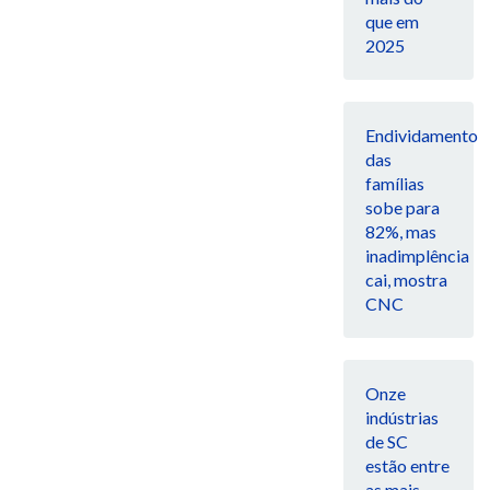
que em
2025
Endividamento
das
famílias
sobe para
82%, mas
inadimplência
cai, mostra
CNC
Onze
indústrias
de SC
estão entre
as mais