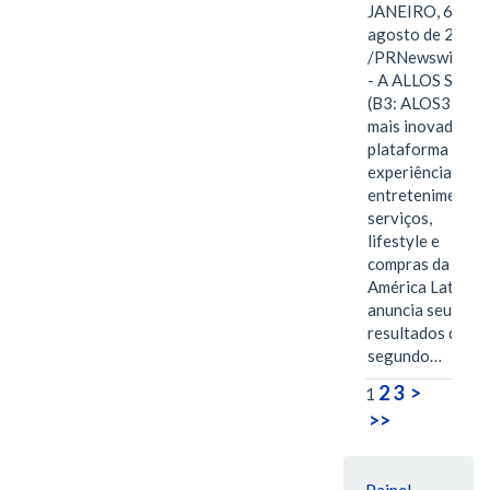
JANEIRO, 6 de
agosto de 2026
/PRNewswire/ -
- A ALLOS S.A.
(B3: ALOS3), a
mais inovadora
plataforma de
experiências,
entretenimento,
serviços,
lifestyle e
compras da
América Latina
anuncia seus
resultados do
segundo…
2
3
>
1
>>
Painel