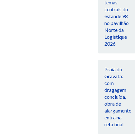
temas
centrais do
estande 98
no pavilhão
Norte da
Logistique
2026
Praia do
Gravatá:
com
dragagem
concluída,
obra de
alargamento
entra na
reta final