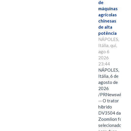
de
máquinas
agrícolas
chinesas
de alta
potência
NÁPOLES,
Itália, qui,
ago 6
2026
23:44
NÁPOLES,
Itália, 6 de
agosto de
2026
/PRNewswire/
-- O trator
híbrido
DV3504 da
Zoomlion foi
selecionado