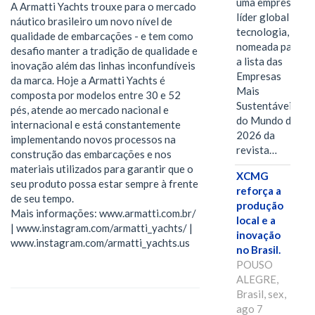
uma empresa
A Armatti Yachts trouxe para o mercado
líder global em
náutico brasileiro um novo nível de
tecnologia, foi
qualidade de embarcações - e tem como
nomeada para
desafio manter a tradição de qualidade e
a lista das
inovação além das linhas inconfundíveis
Empresas
da marca. Hoje a Armatti Yachts é
Mais
composta por modelos entre 30 e 52
Sustentáveis
pés, atende ao mercado nacional e
do Mundo de
internacional e está constantemente
2026 da
implementando novos processos na
revista…
construção das embarcações e nos
materiais utilizados para garantir que o
XCMG
seu produto possa estar sempre à frente
reforça a
de seu tempo.
produção
Mais informações: www.armatti.com.br/
local e a
| www.instagram.com/armatti_yachts/ |
inovação
www.instagram.com/armatti_yachts.us
no Brasil.
POUSO
ALEGRE,
Brasil, sex,
ago 7