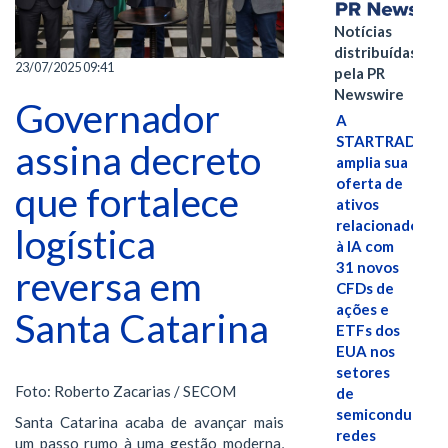
Notícias
distribuídas
23/07/2025 09:41
pela PR
Newswire
Governador
A
STARTRADER
assina decreto
amplia sua
oferta de
que fortalece
ativos
relacionados
logística
à IA com
31 novos
reversa em
CFDs de
ações e
Santa Catarina
ETFs dos
EUA nos
setores
Foto: Roberto Zacarias / SECOM
de
semicondutores
Santa Catarina acaba de avançar mais
redes
um passo rumo à uma gestão moderna,