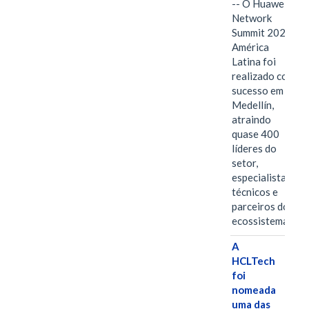
-- O Huawei
Network
Summit 2026
América
Latina foi
realizado com
sucesso em
Medellín,
atraindo
quase 400
líderes do
setor,
especialistas
técnicos e
parceiros do
ecossistema.…
A
HCLTech
foi
nomeada
uma das