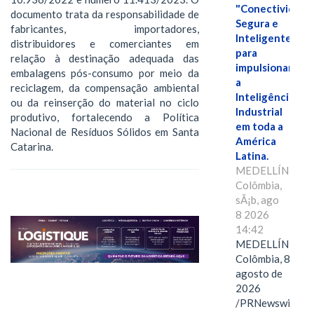
"Conectividade
documento trata da responsabilidade de
Segura e
fabricantes, importadores,
Inteligente"
distribuidores e comerciantes em
para
relação à destinação adequada das
impulsionar
embalagens pós-consumo por meio da
a
reciclagem, da compensação ambiental
Inteligência
ou da reinserção do material no ciclo
Industrial
produtivo, fortalecendo a Política
em toda a
Nacional de Resíduos Sólidos em Santa
América
Catarina.
Latina.
MEDELLÍN,
Colômbia,
sÃ¡b, ago
8 2026
14:42
MEDELLÍN,
Colômbia, 8 de
agosto de
2026
/PRNewswire/