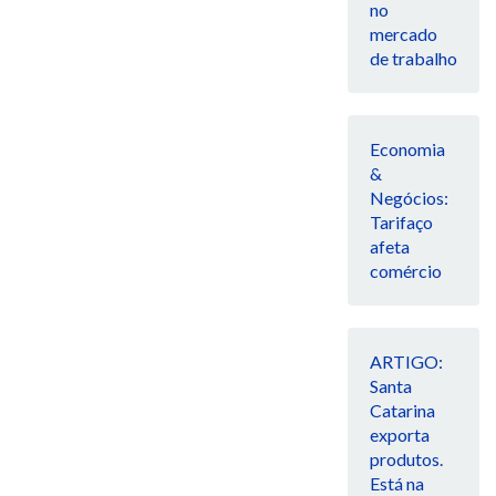
no
mercado
de trabalho
Economia
&
Negócios:
Tarifaço
afeta
comércio
ARTIGO:
Santa
Catarina
exporta
produtos.
Está na