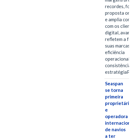
recordes, fortal
proposta omnica
e amplia conexã
com os clientes 
digital, avanços 
refletem a força 
suas marcas, a
eficiência
operacional e a
consistência de 
estratégiaPOR
Seaspan
se torna
primeira
proprietária
e
operadora
internacional
de navios
a ter