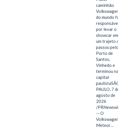
caminhão
Volkswagen
do mundo foi
responsável
por levar o
showcar em
um trajeto que
passou pelo
Porto de
Santos,
Vinhedo e
terminou na
capital
paulistaSÃO
PAULO, 7 de
agosto de
2026
/PRNewswire/
-- O
Volkswagen
Meteor…