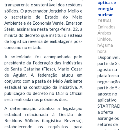
ópticas e
transparente e sustentável dos resíduos
energia
sólidos. O governador Jorginho Mello e
nuclear.
o secretário de Estado do Meio
DUBAI,
Ambiente e de Economia Verde, Emerson
Emirados
Stein, assinaram nesta terça-feira, 22, a
Árabes
minuta do decreto que institui o sistema
Unidos,
de logística reversa de embalagens pós-
hÃ¡ uma
consumo no estado.
hora
A solenidade foi acompanhada pelo
Disponível a
presidente da Federação das Indústrias
partir de 3 de
de Santa Catarina (Fiesc), Mario Cezar
agosto na
de Aguiar. A federação atuou em
plataforma de
conjunto com a pasta de Meio Ambiente
negociação e a
estadual na construção da iniciativa. A
partir de 5 de
publicação do decreto no Diário Oficial
agosto no
será realizada nos próximos dias.
aplicativo
STARTRADER,
A determinação atualiza a legislação
a oferta
estadual relacionada à Gestão de
abrange os
Resíduos Sólidos (Logística Reversa),
setores de
estabelecendo os requisitos para