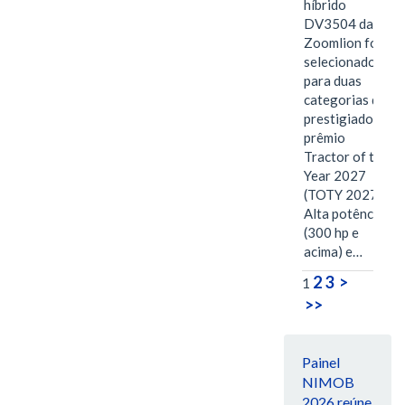
híbrido
DV3504 da
Zoomlion foi
selecionado
para duas
categorias do
prestigiado
prêmio
Tractor of the
Year 2027
(TOTY 2027:
Alta potência
(300 hp e
acima) e…
2
3
>
1
>>
Painel
NIMOB
2026 reúne