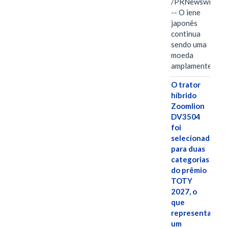
/PRNewswire/
-- O iene
japonês
continua
sendo uma
moeda
amplamente…
O trator
híbrido
Zoomlion
DV3504
foi
selecionado
para duas
categorias
do prêmio
TOTY
2027, o
que
representa
um