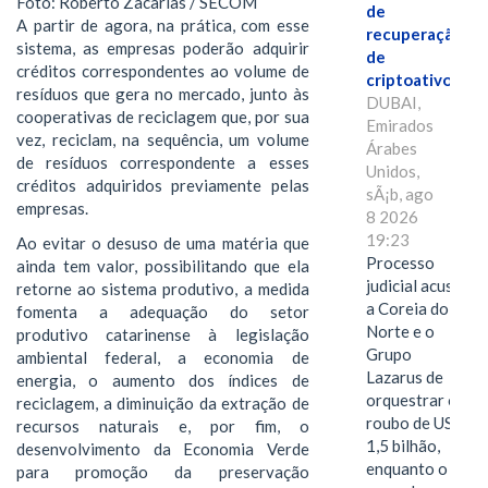
Foto: Roberto Zacarias / SECOM
de
A partir de agora, na prática, com esse
recuperação
sistema, as empresas poderão adquirir
de
créditos correspondentes ao volume de
criptoativos
resíduos que gera no mercado, junto às
DUBAI,
cooperativas de reciclagem que, por sua
Emirados
vez, reciclam, na sequência, um volume
Árabes
de resíduos correspondente a esses
Unidos,
créditos adquiridos previamente pelas
sÃ¡b, ago
empresas.
8 2026
19:23
Ao evitar o desuso de uma matéria que
Processo
ainda tem valor, possibilitando que ela
judicial acusa
retorne ao sistema produtivo, a medida
a Coreia do
fomenta a adequação do setor
Norte e o
produtivo catarinense à legislação
Grupo
ambiental federal, a economia de
Lazarus de
energia, o aumento dos índices de
orquestrar o
reciclagem, a diminuição da extração de
roubo de US$
recursos naturais e, por fim, o
1,5 bilhão,
desenvolvimento da Economia Verde
enquanto o
para promoção da preservação