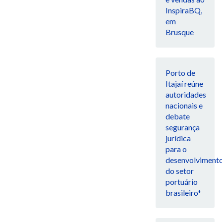
InspiraBQ,
em
Brusque
Porto de
Itajaí reúne
autoridades
nacionais e
debate
segurança
jurídica
para o
desenvolviment
do setor
portuário
brasileiro*