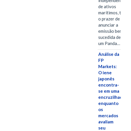
independentes
de ativos
marítimos, tem
o prazer de
anunciar a
emissão bem-
sucedida de
um Panda…
Análise da
FP
Markets:
O iene
japonês
encontra-
se em uma
encruzilhada
enquanto
os
mercados
avaliam
seu