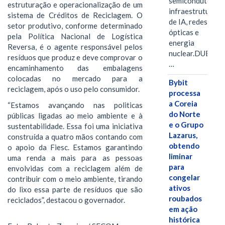
semicondutores,
estruturação e operacionalização de um
infraestrutura
sistema de Créditos de Reciclagem. O
de IA, redes
setor produtivo, conforme determinado
ópticas e
pela Política Nacional de Logística
energia
Reversa, é o agente responsável pelos
nuclear.DUBAI,
resíduos que produz e deve comprovar o
…
encaminhamento das embalagens
colocadas no mercado para a
Bybit
reciclagem, após o uso pelo consumidor.
processa
a Coreia
“Estamos avançando nas politicas
do Norte
públicas ligadas ao meio ambiente e à
e o Grupo
sustentabilidade. Essa foi uma iniciativa
Lazarus,
construída a quatro mãos contando com
obtendo
o apoio da Fiesc. Estamos garantindo
liminar
uma renda a mais para as pessoas
para
envolvidas com a reciclagem além de
congelar
contribuir com o meio ambiente, tirando
ativos
do lixo essa parte de resíduos que são
roubados
reciclados”, destacou o governador.
em ação
histórica