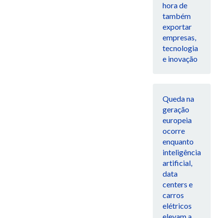
hora de
também
exportar
empresas,
tecnologia
e inovação
Queda na
geração
europeia
ocorre
enquanto
inteligência
artificial,
data
centers e
carros
elétricos
elevam a