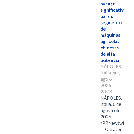
avanço
significativo
para o
segmento
de
máquinas
agrícolas
chinesas
de alta
potência
NÁPOLES,
Itália, qui,
ago 6
2026
23:44
NÁPOLES,
Itália, 6 de
agosto de
2026
/PRNewswire/
-- O trator