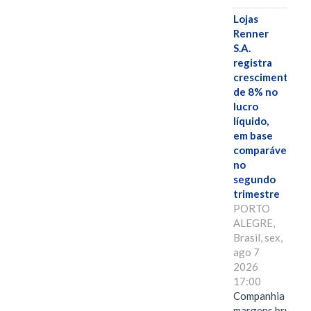
Lojas
Renner
S.A.
registra
crescimento
de 8% no
lucro
líquido,
em base
comparável,
no
segundo
trimestre
PORTO
ALEGRE,
Brasil, sex,
ago 7
2026
17:00
Companhia alcan
margens brutas