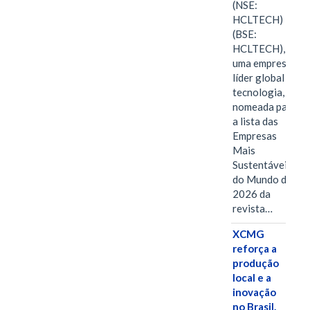
(NSE:
HCLTECH)
(BSE:
HCLTECH),
uma empresa
líder global em
tecnologia, foi
nomeada para
a lista das
Empresas
Mais
Sustentáveis
do Mundo de
2026 da
revista…
XCMG
reforça a
produção
local e a
inovação
no Brasil.