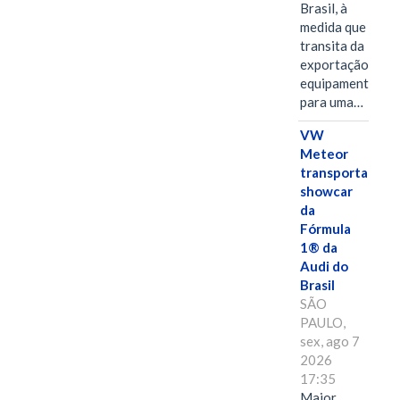
Brasil, à
medida que
transita da
exportação de
equipamentos
para uma…
VW
Meteor
transporta
showcar
da
Fórmula
1® da
Audi do
Brasil
SÃO
PAULO,
sex, ago 7
2026
17:35
Maior