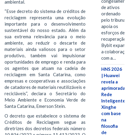
congelamento
ambiental.
de ativos
“Esse decreto do sistema de créditos de
ordenado
reciclagem representa uma evolução
pelo tribunal
importante para o desenvolvimento
apoia os
sustentável do nosso estado. Além da
esforços de
sua extrema relevância para o meio
recuperação e
ambiente, ao reduzir o descarte de
Bybit expande
materiais ainda valiosos para o setor
a colaboração
produtivo, também vai impulsionar
com a…
oportunidades de emprego e renda para
os agentes que atuam na cadeia de
HNS 2026
reciclagem em Santa Catarina, como
| Huawei
empresas e cooperativas e associações
revela a
de catadores de materiais reutilizáveis e
aprimorada
recicláveis”, declara o Secretário do
Rede
Meio Ambiente e Economia Verde de
Inteligente
Santa Catarina, Emerson Stein.
Xinghe
com base
O decreto que estabelece o sistema de
na
Créditos de Reciclagem segue as
filosofia
diretrizes dos decretos federais número
de
10.936/2022 e número 11.413/2023. O