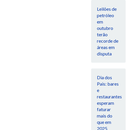
Leilões de
petróleo
em
outubro
terão
recorde de
áreas em
disputa
Dia dos
Pais: bares
e
restaurantes
esperam
faturar
mais do
que em
2025