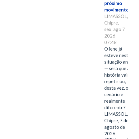
próximo
movimento.
LIMASSOL,
Chipre,
sex, ago 7
2026
07:48
O iene já
esteve nesta
situação antes
— será que a
história vai se
repetir ou,
desta vez, o
cenário é
realmente
diferente?
LIMASSOL,
Chipre, 7 de
agosto de
2026