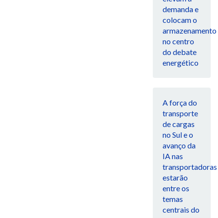
demanda e
colocam o
armazenamento
no centro
do debate
energético
A força do
transporte
de cargas
no Sul e o
avanço da
IA nas
transportadoras
estarão
entre os
temas
centrais do