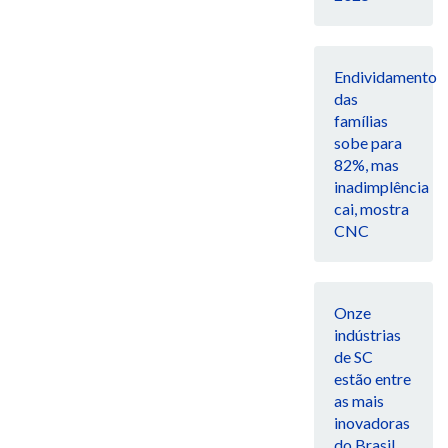
Endividamento
das
famílias
sobe para
82%, mas
inadimplência
cai, mostra
CNC
Onze
indústrias
de SC
estão entre
as mais
inovadoras
do Brasil