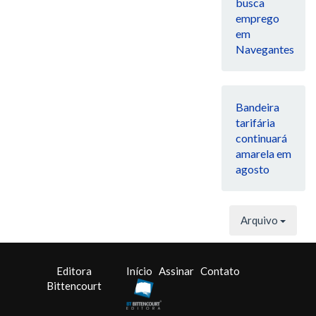
busca
emprego
em
Navegantes
Bandeira
tarifária
continuará
amarela em
agosto
Arquivo
Editora
Início
Assinar
Contato
Bittencourt