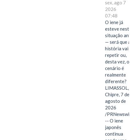
sex, ago 7
2026
07:48
O iene já
esteve nesta
situação antes
— será que a
história vai se
repetir ou,
desta vez, o
cenário é
realmente
diferente?
LIMASSOL,
Chipre, 7 de
agosto de
2026
/PRNewswire/
-- O iene
japonês
continua