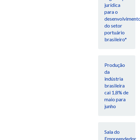
jurídica
para o
desenvolviment
do setor
portuário
brasileiro*
Produção
da
indústria
brasileira
cai 1,8% de
maio para
junho
Sala do
Empreendedor