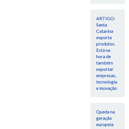
ARTIGO:
Santa
Catarina
exporta
produtos.
Está na
hora de
também
exportar
empresas,
tecnologia
e inovação
Queda na
geração
europeia