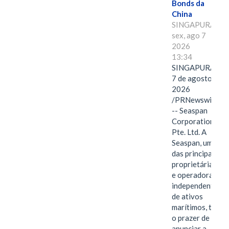
Bonds da
China
SINGAPURA,
sex, ago 7
2026
13:34
SINGAPURA,
7 de agosto de
2026
/PRNewswire/
-- Seaspan
Corporation
Pte. Ltd. A
Seaspan, uma
das principais
proprietárias
e operadoras
independentes
de ativos
marítimos, tem
o prazer de
anunciar a