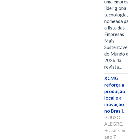
uma empresa
líder global em
tecnologia, foi
nomeada para
a lista das
Empresas
Mais
Sustentáveis
do Mundo de
2026 da
revista…
XCMG
reforça a
produção
local e a
inovação
no Brasil.
POUSO
ALEGRE,
Brasil, sex,
ago 7