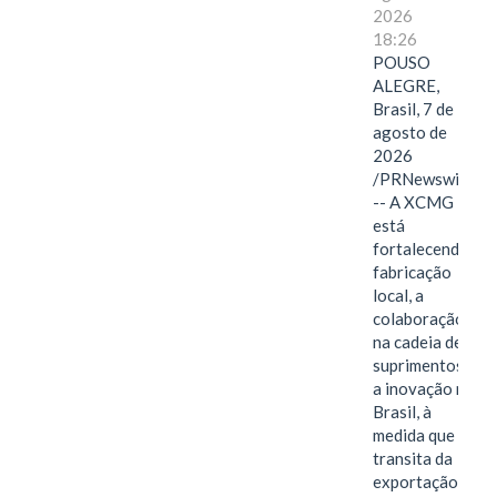
2026
18:26
POUSO
ALEGRE,
Brasil, 7 de
agosto de
2026
/PRNewswire/
-- A XCMG
está
fortalecendo a
fabricação
local, a
colaboração
na cadeia de
suprimentos e
a inovação no
Brasil, à
medida que
transita da
exportação de