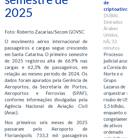
de
2025
criptoativos
DUBAI,
Emirados
Árabes
Foto: Roberto Zacarias/Secom GOVSC
Unidos,
hÃ¡ 32
O movimento aéreo internacional de
minutos
passageiros e cargas segue crescendo
Processo
em Santa Catarina. O primeiro semestre
judicial acusa
de 2025 registrou alta de 66,9% nas
a Coreia do
cargas e 62,3% de passageiros, em
Norte e o
relação ao mesmo período de 2024. Os
Grupo
dados foram apurados pela Gerência de
Lazarus de
Aeroportos, da Secretaria de Portos,
orquestrar o
Aeroportos e Ferrovias (SPAF),
roubo de US$
conforme informações divulgadas pela
1,5 bilhão,
Agência Nacional de Aviação Civil
enquanto o
(Anac).
congelamento
Nos primeiros seis meses de 2025
de ativos
passaram pelo Aeroporto de
ordenado
Florianópolis 733,3 mil passageiros