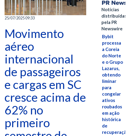
Notícias
distribuídas
25/07/2025 09:33
pela PR
Newswire
Movimento
Bybit
aéreo
processa
a Coreia
internacional
do Norte
e o Grupo
de passageiros
Lazarus,
obtendo
e cargas em SC
liminar
para
cresce acima de
congelar
ativos
62% no
roubados
em ação
primeiro
histórica
de
semestre de
recuperação