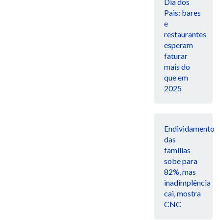
Dia dos
Pais: bares
e
restaurantes
esperam
faturar
mais do
que em
2025
Endividamento
das
famílias
sobe para
82%, mas
inadimplência
cai, mostra
CNC