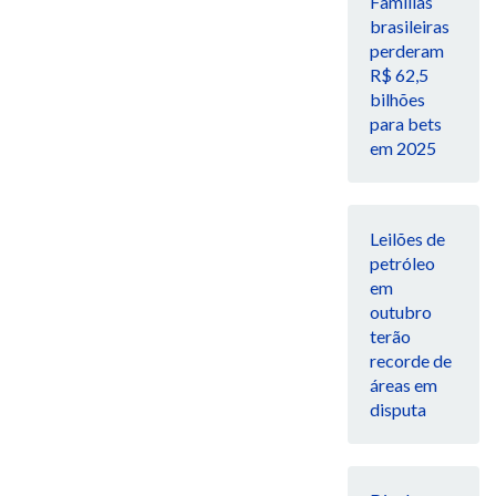
Famílias
brasileiras
perderam
R$ 62,5
bilhões
para bets
em 2025
Leilões de
petróleo
em
outubro
terão
recorde de
áreas em
disputa