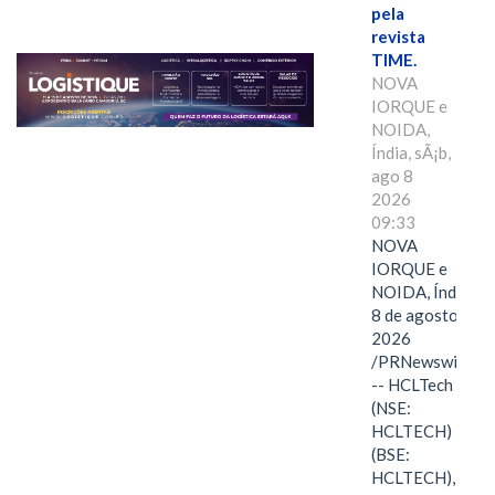
pela
revista
TIME.
NOVA
IORQUE e
NOIDA,
Índia, sÃ¡b,
ago 8
2026
09:33
NOVA
IORQUE e
NOIDA, Índia,
8 de agosto de
2026
/PRNewswire/
-- HCLTech
(NSE:
HCLTECH)
(BSE:
HCLTECH),