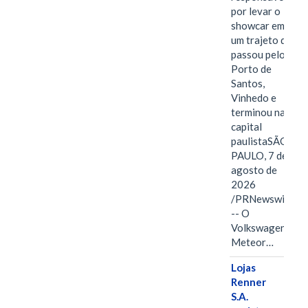
por levar o
showcar em
um trajeto que
passou pelo
Porto de
Santos,
Vinhedo e
terminou na
capital
paulistaSÃO
PAULO, 7 de
agosto de
2026
/PRNewswire/
-- O
Volkswagen
Meteor…
Lojas
Renner
S.A.