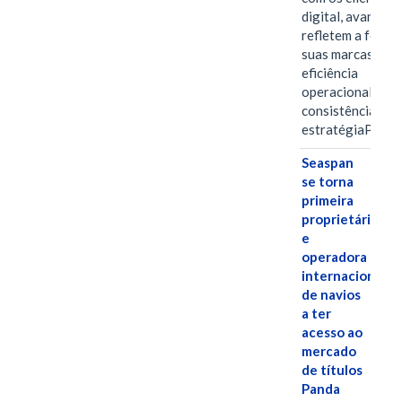
digital, avanços 
refletem a força 
suas marcas, a
eficiência
operacional e a
consistência de 
estratégiaPOR
Seaspan
se torna
primeira
proprietária
e
operadora
internacional
de navios
a ter
acesso ao
mercado
de títulos
Panda