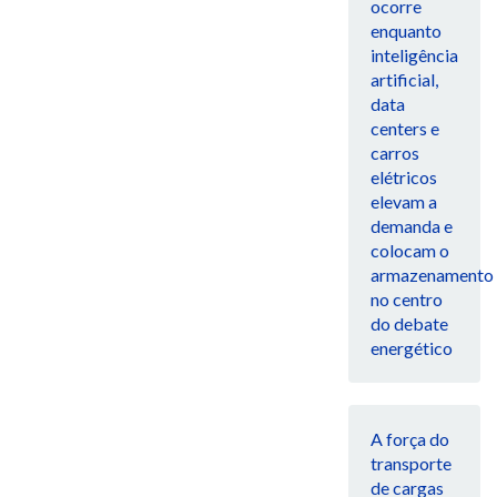
ocorre
enquanto
inteligência
artificial,
data
centers e
carros
elétricos
elevam a
demanda e
colocam o
armazenamento
no centro
do debate
energético
A força do
transporte
de cargas