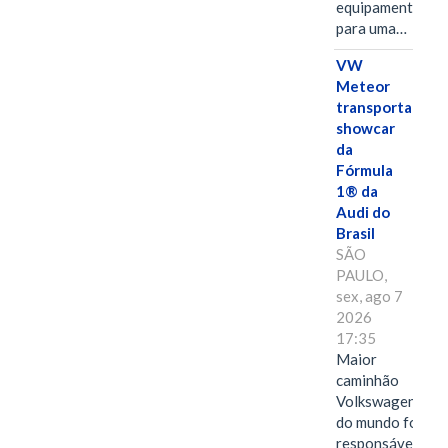
equipamentos
para uma…
VW
Meteor
transporta
showcar
da
Fórmula
1® da
Audi do
Brasil
SÃO
PAULO,
sex, ago 7
2026
17:35
Maior
caminhão
Volkswagen
do mundo foi
responsável