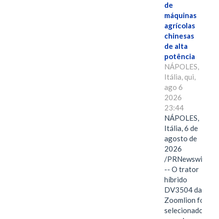
de
máquinas
agrícolas
chinesas
de alta
potência
NÁPOLES,
Itália, qui,
ago 6
2026
23:44
NÁPOLES,
Itália, 6 de
agosto de
2026
/PRNewswire/
-- O trator
híbrido
DV3504 da
Zoomlion foi
selecionado