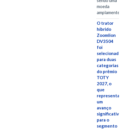
sendo uma
moeda
amplamente…
O trator
híbrido
Zoomlion
DV3504
foi
selecionado
para duas
categorias
do prêmio
TOTY
2027, o
que
representa
um
avanço
significativo
para o
segmento