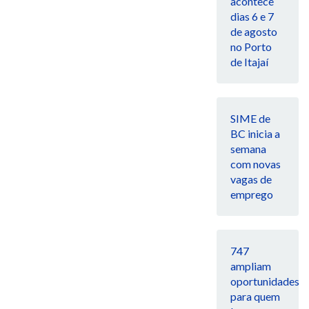
acontece
dias 6 e 7
de agosto
no Porto
de Itajaí
SIME de
BC inicia a
semana
com novas
vagas de
emprego
747
ampliam
oportunidades
para quem