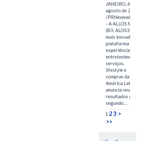
JANEIRO, 6 de
agosto de 2026
/PRNewswire/ -
- A ALLOS S.A.
(B3: ALOS3), a
mais inovadora
plataforma de
experiências,
entretenimento,
serviços,
lifestyle e
compras da
América Latina
anuncia seus
resultados do
segundo…
2
3
>
1
>>