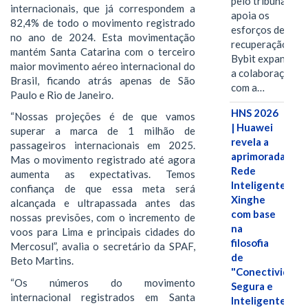
pelo tribunal
internacionais, que já correspondem a
apoia os
82,4% de todo o movimento registrado
esforços de
no ano de 2024. Esta movimentação
recuperação e
mantém Santa Catarina com o terceiro
Bybit expande
maior movimento aéreo internacional do
a colaboração
Brasil, ficando atrás apenas de São
com a…
Paulo e Rio de Janeiro.
HNS 2026
“Nossas projeções é de que vamos
| Huawei
superar a marca de 1 milhão de
revela a
passageiros internacionais em 2025.
aprimorada
Mas o movimento registrado até agora
Rede
aumenta as expectativas. Temos
Inteligente
confiança de que essa meta será
Xinghe
alcançada e ultrapassada antes das
com base
nossas previsões, com o incremento de
na
voos para Lima e principais cidades do
filosofia
Mercosul”, avalia o secretário da SPAF,
de
Beto Martins.
"Conectividade
“Os números do movimento
Segura e
internacional registrados em Santa
Inteligente"