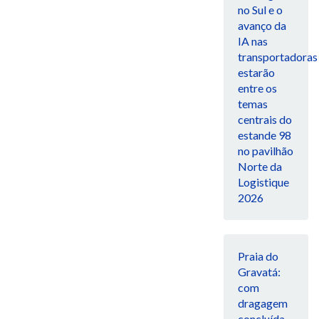
no Sul e o
avanço da
IA nas
transportadoras
estarão
entre os
temas
centrais do
estande 98
no pavilhão
Norte da
Logistique
2026
Praia do
Gravatá:
com
dragagem
concluída,