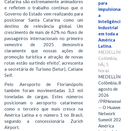
Catarina são extremamente animadores
para
e refletem o trabalho contínuo que o
impulsionar
Governo do Estado vem realizando para
a
posicionar Santa Catarina como um
Inteligência
destino de relevância global. Um
Industrial
crescimento de mais de 62% no fluxo de
em toda a
passageiros internacionais no primeiro
América
semestre de 2025 demonstra
Latina.
claramente que nossas ações de
MEDELLÍN,
promoção turística e atração de novas
Colômbia,
rotas estão surtindo efeito”, acrescenta
hÃ¡ 5
a secretária de Turismo (Setur), Catiane
horas
Seif.
MEDELLÍN,
Colômbia, 8 de
Pelo Aeroporto de Florianópolis
agosto de
também foram movimentadas 3,3 mil
2026
toneladas de cargas. Estes números
/PRNewswire/
posicionam o aeroporto catarinense
-- O Huawei
como o terceiro que mais cresce na
Network
América Latina e o número 1 no Brasil,
Summit 2026
segundo a concessionária Zurich
América
Airport.