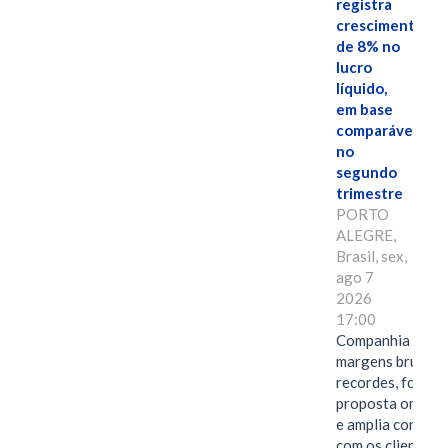
registra
crescimento
de 8% no
lucro
líquido,
em base
comparável,
no
segundo
trimestre
PORTO
ALEGRE,
Brasil, sex,
ago 7
2026
17:00
Companhia alcan
margens brutas
recordes, fortal
proposta omnica
e amplia conexã
com os clientes 