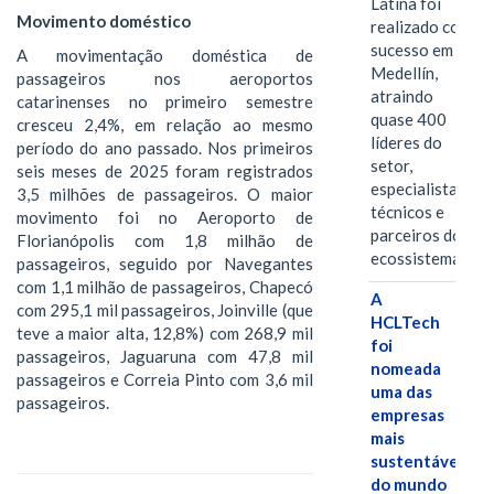
Latina foi
Movimento doméstico
realizado com
sucesso em
A movimentação doméstica de
Medellín,
passageiros nos aeroportos
atraindo
catarinenses no primeiro semestre
quase 400
cresceu 2,4%, em relação ao mesmo
líderes do
período do ano passado. Nos primeiros
setor,
seis meses de 2025 foram registrados
especialistas
3,5 milhões de passageiros. O maior
técnicos e
movimento foi no Aeroporto de
parceiros do
Florianópolis com 1,8 milhão de
ecossistema.…
passageiros, seguido por Navegantes
com 1,1 milhão de passageiros, Chapecó
A
com 295,1 mil passageiros, Joinville (que
HCLTech
teve a maior alta, 12,8%) com 268,9 mil
foi
passageiros, Jaguaruna com 47,8 mil
nomeada
passageiros e Correia Pinto com 3,6 mil
uma das
passageiros.
empresas
mais
sustentáveis
do mundo