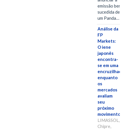
emissão bem-
sucedida de
um Panda…
Análise da
FP
Markets:
O iene
japonês
encontra-
se em uma
encruzilhada
enquanto
os
mercados
avaliam
seu
próximo
movimento.
LIMASSOL,
Chipre,