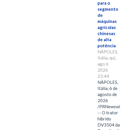
para o
segmento
de
máquinas
agrícolas
chinesas
de alta
potência
NÁPOLES,
Itália, qui,
ago 6
2026
23:44
NÁPOLES,
Itália, 6 de
agosto de
2026
/PRNewswire/
-- O trator
híbrido
DV3504 da