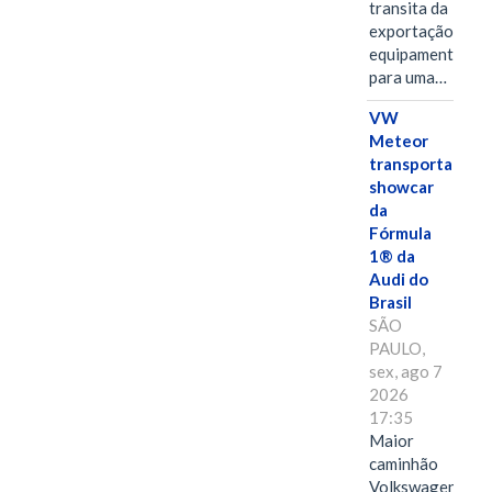
transita da
exportação de
equipamentos
para uma…
VW
Meteor
transporta
showcar
da
Fórmula
1® da
Audi do
Brasil
SÃO
PAULO,
sex, ago 7
2026
17:35
Maior
caminhão
Volkswagen