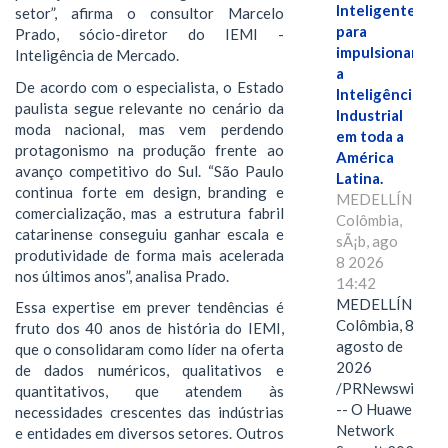
Inteligente"
setor”, afirma o consultor Marcelo
para
Prado, sócio-diretor do IEMI -
impulsionar
Inteligência de Mercado.
a
De acordo com o especialista, o Estado
Inteligência
paulista segue relevante no cenário da
Industrial
moda nacional, mas vem perdendo
em toda a
protagonismo na produção frente ao
América
avanço competitivo do Sul. “São Paulo
Latina.
continua forte em design, branding e
MEDELLÍN,
comercialização, mas a estrutura fabril
Colômbia,
catarinense conseguiu ganhar escala e
sÃ¡b, ago
produtividade de forma mais acelerada
8 2026
nos últimos anos”, analisa Prado.
14:42
MEDELLÍN,
Essa expertise em prever tendências é
Colômbia, 8 de
fruto dos 40 anos de história do IEMI,
agosto de
que o consolidaram como líder na oferta
2026
de dados numéricos, qualitativos e
/PRNewswire/
quantitativos, que atendem às
-- O Huawei
necessidades crescentes das indústrias
Network
e entidades em diversos setores. Outros