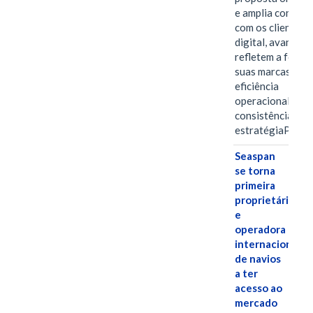
e amplia conexã
com os clientes 
digital, avanços 
refletem a força 
suas marcas, a
eficiência
operacional e a
consistência de 
estratégiaPOR
Seaspan
se torna
primeira
proprietária
e
operadora
internacional
de navios
a ter
acesso ao
mercado