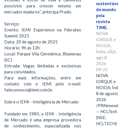
sustentáveis
possíveis para crescer mesmo em
do mundo
mercados maduros”, antecipa Prado.
pela
revista
Serviço:
TIME.
Evento: IEMI Experience na Febratex
NOVA
Summit 2025
IORQUE e
Data: 20 de agosto de 2025
NOIDA,
Horário: 9h às 12h
Índia, sÃ¡b,
Local: Parque Vila Germânica, Blumenau
ago 8
(SC)
2026
Entrada: Vagas limitadas e exclusivas
09:33
para convidados.
NOVA
Para mais informações, entre em
IORQUE e
contato com o IEMI pelo e-mail:
NOIDA, Índia,
faleconosco@iemi.com.br.
8 de agosto de
2026
Sobre o IEMI - Inteligência de Mercado
/PRNewswire/
-- HCLTech
Fundado em 1985, o IEMI - Inteligência
(NSE:
de Mercado é uma empresa provedora
HCLTECH)
de conhecimento, especializada nos