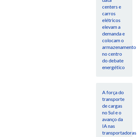
centers e
carros
elétricos
elevam a
demanda e
colocam o
armazenamento
no centro
do debate
energético
A força do
transporte
de cargas
no Sul e o
avanço da
IA nas
transportadoras