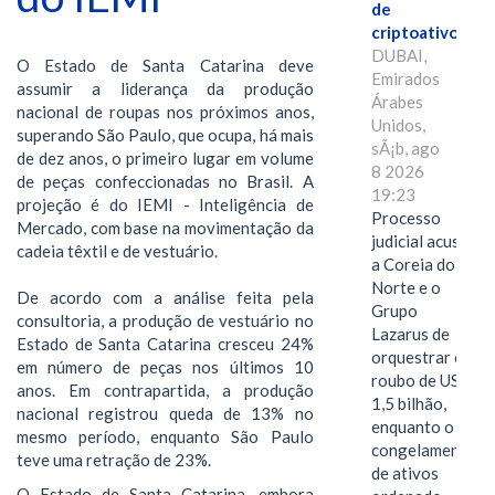
de
criptoativos
DUBAI,
O Estado de Santa Catarina deve
Emirados
assumir a liderança da produção
Árabes
nacional de roupas nos próximos anos,
Unidos,
superando São Paulo, que ocupa, há mais
sÃ¡b, ago
de dez anos, o primeiro lugar em volume
8 2026
de peças confeccionadas no Brasil. A
19:23
projeção é do IEMI - Inteligência de
Processo
Mercado, com base na movimentação da
judicial acusa
cadeia têxtil e de vestuário.
a Coreia do
Norte e o
De acordo com a análise feita pela
Grupo
consultoria, a produção de vestuário no
Lazarus de
Estado de Santa Catarina cresceu 24%
orquestrar o
em número de peças nos últimos 10
roubo de US$
anos. Em contrapartida, a produção
1,5 bilhão,
nacional registrou queda de 13% no
enquanto o
mesmo período, enquanto São Paulo
congelamento
teve uma retração de 23%.
de ativos
O Estado de Santa Catarina, embora