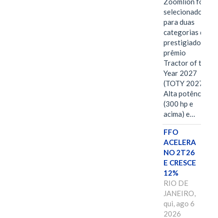
Zoomlion foi
selecionado
para duas
categorias do
prestigiado
prêmio
Tractor of the
Year 2027
(TOTY 2027:
Alta potência
(300 hp e
acima) e…
FFO
ACELERA
NO 2T26
E CRESCE
12%
RIO DE
JANEIRO,
qui, ago 6
2026