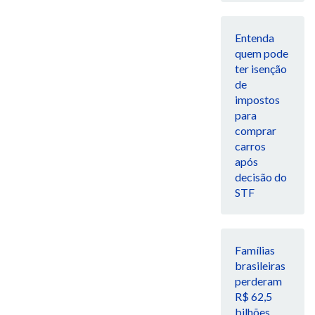
Entenda
quem pode
ter isenção
de
impostos
para
comprar
carros
após
decisão do
STF
Famílias
brasileiras
perderam
R$ 62,5
bilhões