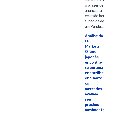
o prazer de
anunciar a
emissão bem-
sucedida de
um Panda…
Análise da
FP
Markets:
O iene
japonês
encontra-
se em uma
encruzilhada
enquanto
os
mercados
avaliam
seu
próximo
movimento.