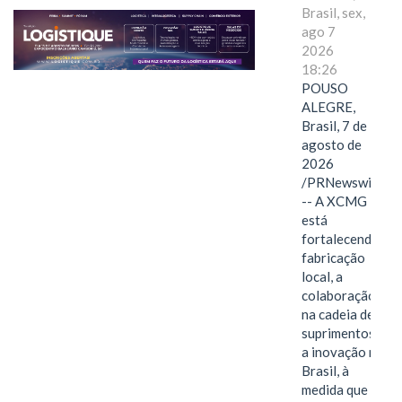
Brasil, sex,
ago 7
2026
18:26
POUSO
ALEGRE,
Brasil, 7 de
agosto de
2026
/PRNewswire/
-- A XCMG
está
fortalecendo a
fabricação
local, a
colaboração
na cadeia de
suprimentos e
a inovação no
Brasil, à
medida que