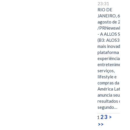
23:31
RIO DE
JANEIRO, 6 de
agosto de 2026
/PRNewswire/ -
- A ALLOS S.A.
(B3: ALOS3), a
mais inovadora
plataforma de
experiências,
entretenimento,
serviços,
lifestyle e
compras da
América Latina
anuncia seus
resultados do
segundo…
2
3
>
1
>>