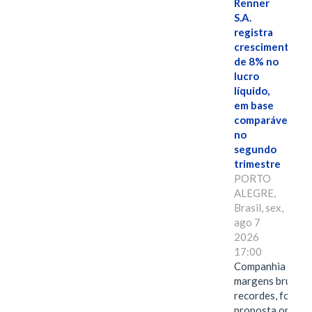
Renner
S.A.
registra
crescimento
de 8% no
lucro
líquido,
em base
comparável,
no
segundo
trimestre
PORTO
ALEGRE,
Brasil, sex,
ago 7
2026
17:00
Companhia alcan
margens brutas
recordes, fortal
proposta omnica