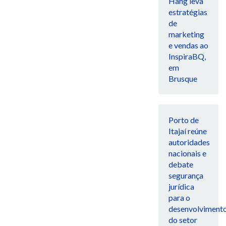
Hang leva
estratégias
de
marketing
e vendas ao
InspiraBQ,
em
Brusque
Porto de
Itajaí reúne
autoridades
nacionais e
debate
segurança
jurídica
para o
desenvolviment
do setor