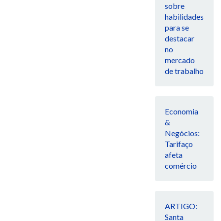
sobre
habilidades
para se
destacar
no
mercado
de trabalho
Economia
&
Negócios:
Tarifaço
afeta
comércio
ARTIGO:
Santa