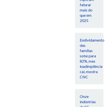
faturar
mais do
que em
2025
Endividamento
das
famílias
sobe para
82%, mas
inadimplência
cai, mostra
CNC
Onze
indústrias
de SC