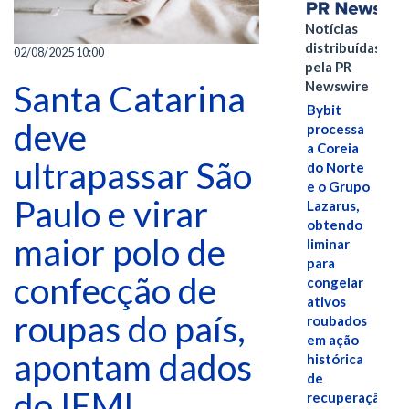
Notícias
distribuídas
02/08/2025 10:00
pela PR
Santa Catarina
Newswire
Bybit
deve
processa
a Coreia
ultrapassar São
do Norte
e o Grupo
Paulo e virar
Lazarus,
obtendo
maior polo de
liminar
para
confecção de
congelar
ativos
roupas do país,
roubados
em ação
apontam dados
histórica
de
do IEMI
recuperação