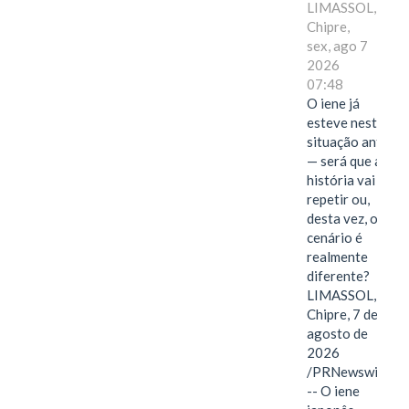
LIMASSOL,
Chipre,
sex, ago 7
2026
07:48
O iene já
esteve nesta
situação antes
— será que a
história vai se
repetir ou,
desta vez, o
cenário é
realmente
diferente?
LIMASSOL,
Chipre, 7 de
agosto de
2026
/PRNewswire/
-- O iene