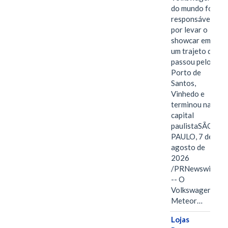
do mundo foi
responsável
por levar o
showcar em
um trajeto que
passou pelo
Porto de
Santos,
Vinhedo e
terminou na
capital
paulistaSÃO
PAULO, 7 de
agosto de
2026
/PRNewswire/
-- O
Volkswagen
Meteor…
Lojas