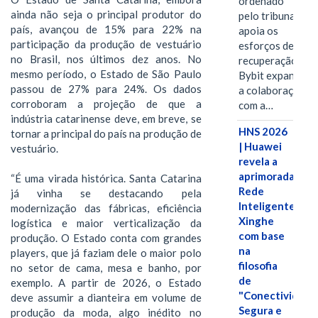
ordenado
ainda não seja o principal produtor do
pelo tribunal
país, avançou de 15% para 22% na
apoia os
participação da produção de vestuário
esforços de
no Brasil, nos últimos dez anos. No
recuperação e
mesmo período, o Estado de São Paulo
Bybit expande
passou de 27% para 24%. Os dados
a colaboração
corroboram a projeção de que a
com a…
indústria catarinense deve, em breve, se
HNS 2026
tornar a principal do país na produção de
| Huawei
vestuário.
revela a
aprimorada
“É uma virada histórica. Santa Catarina
Rede
já vinha se destacando pela
Inteligente
modernização das fábricas, eficiência
Xinghe
logística e maior verticalização da
com base
produção. O Estado conta com grandes
na
players, que já faziam dele o maior polo
filosofia
no setor de cama, mesa e banho, por
de
exemplo. A partir de 2026, o Estado
"Conectividade
deve assumir a dianteira em volume de
Segura e
produção da moda, algo inédito no