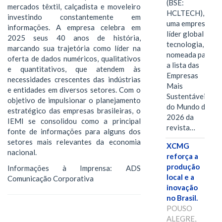
(BSE:
mercados têxtil, calçadista e moveleiro
HCLTECH),
investindo constantemente em
uma empresa
informações. A empresa celebra em
líder global em
2025 seus 40 anos de história,
tecnologia, foi
marcando sua trajetória como líder na
nomeada para
oferta de dados numéricos, qualitativos
a lista das
e quantitativos, que atendem às
Empresas
necessidades crescentes das indústrias
Mais
e entidades em diversos setores. Com o
Sustentáveis
objetivo de impulsionar o planejamento
do Mundo de
estratégico das empresas brasileiras, o
2026 da
IEMI se consolidou como a principal
revista…
fonte de informações para alguns dos
setores mais relevantes da economia
XCMG
nacional.
reforça a
produção
Informações à Imprensa: ADS
local e a
Comunicação Corporativa
inovação
no Brasil.
POUSO
ALEGRE,