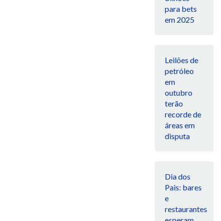
para bets
em 2025
Leilões de
petróleo
em
outubro
terão
recorde de
áreas em
disputa
Dia dos
Pais: bares
e
restaurantes
esperam