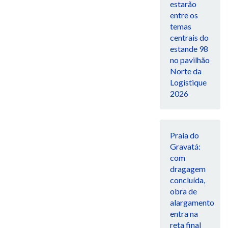
estarão
entre os
temas
centrais do
estande 98
no pavilhão
Norte da
Logistique
2026
Praia do
Gravatá:
com
dragagem
concluída,
obra de
alargamento
entra na
reta final