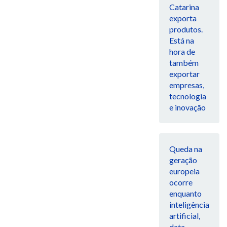
Catarina
exporta
produtos.
Está na
hora de
também
exportar
empresas,
tecnologia
e inovação
Queda na
geração
europeia
ocorre
enquanto
inteligência
artificial,
data