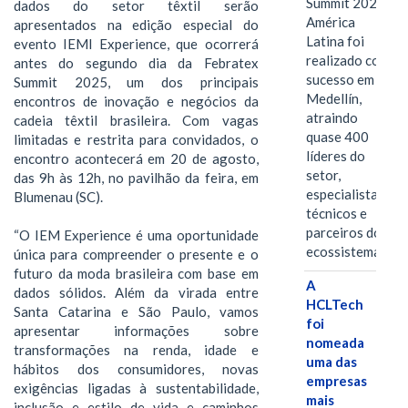
Summit 2026
dados do setor têxtil serão
América
apresentados na edição especial do
Latina foi
evento IEMI Experience, que ocorrerá
realizado com
antes do segundo dia da Febratex
sucesso em
Summit 2025, um dos principais
Medellín,
encontros de inovação e negócios da
atraindo
cadeia têxtil brasileira. Com vagas
quase 400
limitadas e restrita para convidados, o
líderes do
encontro acontecerá em 20 de agosto,
setor,
das 9h às 12h, no pavilhão da feira, em
especialistas
Blumenau (SC).
técnicos e
parceiros do
“O IEM Experience é uma oportunidade
ecossistema.…
única para compreender o presente e o
futuro da moda brasileira com base em
A
dados sólidos. Além da virada entre
HCLTech
Santa Catarina e São Paulo, vamos
foi
apresentar informações sobre
nomeada
transformações na renda, idade e
uma das
hábitos dos consumidores, novas
empresas
exigências ligadas à sustentabilidade,
mais
inclusão e estilo de vida e caminhos