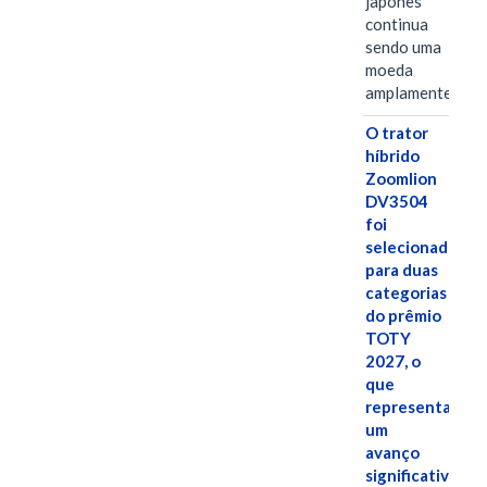
japonês
continua
sendo uma
moeda
amplamente…
O trator
híbrido
Zoomlion
DV3504
foi
selecionado
para duas
categorias
do prêmio
TOTY
2027, o
que
representa
um
avanço
significativo