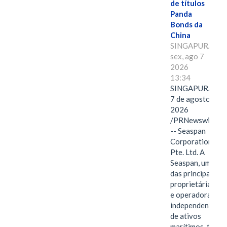
de títulos
Panda
Bonds da
China
SINGAPURA,
sex, ago 7
2026
13:34
SINGAPURA,
7 de agosto de
2026
/PRNewswire/
-- Seaspan
Corporation
Pte. Ltd. A
Seaspan, uma
das principais
proprietárias
e operadoras
independentes
de ativos
marítimos, tem