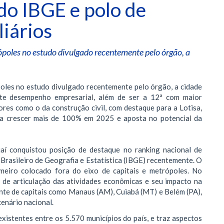
 do IBGE e polo de
liários
rópoles no estudo divulgado recentemente pelo órgão, a
poles no estudo divulgado recentemente pelo órgão, a cidade
rte desempenho empresarial, além de ser a 12ª com maior
ores como o da construção civil, com destaque para a Lotisa,
ta crescer mais de 100% em 2025 e aposta no potencial da
ajaí conquistou posição de destaque no ranking nacional de
 Brasileiro de Geografia e Estatística (IBGE) recentemente. O
imeiro colocado fora do eixo de capitais e metrópoles. No
u de articulação das atividades econômicas e seu impacto na
frente de capitais como Manaus (AM), Cuiabá (MT) e Belém (PA),
cenário nacional.
xistentes entre os 5.570 municípios do país, e traz aspectos