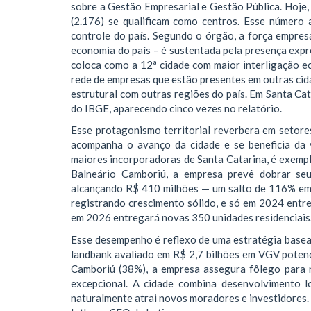
sobre a Gestão Empresarial e Gestão Pública. Hoje, 
(2.176) se qualificam como centros. Esse número
controle do país. Segundo o órgão, a força empresa
economia do país – é sustentada pela presença expres
coloca como a 12ª cidade com maior interligação ec
rede de empresas que estão presentes em outras cida
estrutural com outras regiões do país. Em Santa Cat
do IBGE, aparecendo cinco vezes no relatório.
Esse protagonismo territorial reverbera em setore
acompanha o avanço da cidade e se beneficia da 
maiores incorporadoras de Santa Catarina, é exemp
Balneário Camboriú, a empresa prevê dobrar se
alcançando R$ 410 milhões — um salto de 116% em r
registrando crescimento sólido, e só em 2024 entr
em 2026 entregará novas 350 unidades residenciais
Esse desempenho é reflexo de uma estratégia basea
landbank avaliado em R$ 2,7 bilhões em VGV potenci
Camboriú (38%), a empresa assegura fôlego para 
excepcional. A cidade combina desenvolvimento log
naturalmente atrai novos moradores e investidores. 