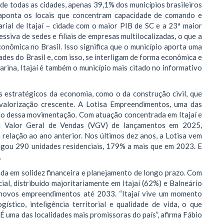
de todas as cidades, apenas 39,1% dos municípios brasileiros
 aponta os locais que concentram capacidade de comando e
rial de Itajaí – cidade com o maior PIB de SC e a 23ª maior
siva de sedes e filiais de empresas multilocalizadas, o que a
onômica no Brasil. Isso significa que o município aporta uma
des do Brasil e, com isso, se interligam de forma econômica e
arina, Itajaí é também o município mais citado no informativo
s estratégicos da economia, como o da construção civil, que
valorização crescente. A Lotisa Empreendimentos, uma das
lo dessa movimentação. Com atuação concentrada em Itajaí e
u Valor Geral de Vendas (VGV) de lançamentos em 2025,
elação ao ano anterior. Nos últimos dez anos, a Lotisa vem
egou 290 unidades residenciais, 179% a mais que em 2023. E
.
da em solidez financeira e planejamento de longo prazo. Com
al, distribuído majoritariamente em Itajaí (62%) e Balneário
novos empreendimentos até 2033. “Itajaí vive um momento
ístico, inteligência territorial e qualidade de vida, o que
É uma das localidades mais promissoras do país”, afirma Fábio