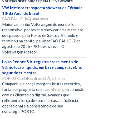
Notícias distribuídas pela PR Newswire
VW Meteor transporta showcar da Fórmula
1® da Audi do Brasil
SÃO PAULO, hÃ¡ uma hora
Maior caminhão Volkswagen do mundo foi
responsável por levar o showcar em um trajeto
que passou pelo Porto de Santos, Vinhedo e
terminou na capital paulistaSÃO PAULO, 7 de
agosto de 2026 /PRNewswire/ -- O
Volkswagen Meteor…
Lojas Renner S.A. registra crescimento de
8% no lucro líquido, em base comparável, no
segundo trimestre
PORTO ALEGRE, Brasil, hÃ¡ 2 horas
Companhia alcança margens brutas recordes,
fortalece proposta omnicanal e amplia conexão
com os clientes no digital, avanços que
refletem a força de suas marcas, a eficiência
operacional e a consistência de sua
estratégiaPORTO…