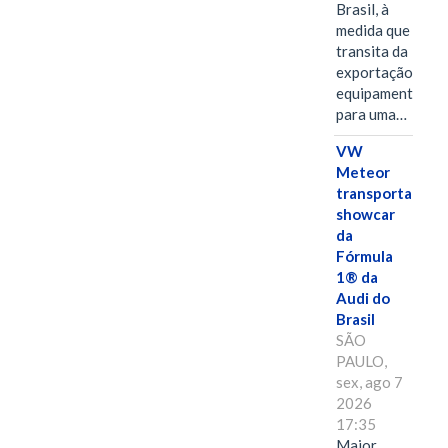
Brasil, à
medida que
transita da
exportação de
equipamentos
para uma…
VW
Meteor
transporta
showcar
da
Fórmula
1® da
Audi do
Brasil
SÃO
PAULO,
sex, ago 7
2026
17:35
Maior