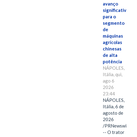
avanço
significativo
para o
segmento
de
máquinas
agrícolas
chinesas
de alta
potência
NÁPOLES,
Itália, qui,
ago 6
2026
23:44
NÁPOLES,
Itália, 6 de
agosto de
2026
/PRNewswire/
-- O trator