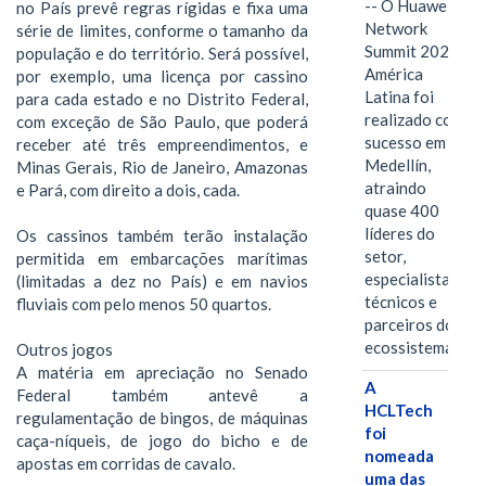
-- O Huawei
no País prevê regras rígidas e fixa uma
Network
série de limites, conforme o tamanho da
Summit 2026
população e do território. Será possível,
América
por exemplo, uma licença por cassino
Latina foi
para cada estado e no Distrito Federal,
realizado com
com exceção de São Paulo, que poderá
sucesso em
receber até três empreendimentos, e
Medellín,
Minas Gerais, Rio de Janeiro, Amazonas
atraindo
e Pará, com direito a dois, cada.
quase 400
líderes do
Os cassinos também terão instalação
setor,
permitida em embarcações marítimas
especialistas
(limitadas a dez no País) e em navios
técnicos e
fluviais com pelo menos 50 quartos.
parceiros do
ecossistema.…
Outros jogos
A matéria em apreciação no Senado
A
Federal também antevê a
HCLTech
regulamentação de bingos, de máquinas
foi
caça-níqueis, de jogo do bicho e de
nomeada
apostas em corridas de cavalo.
uma das