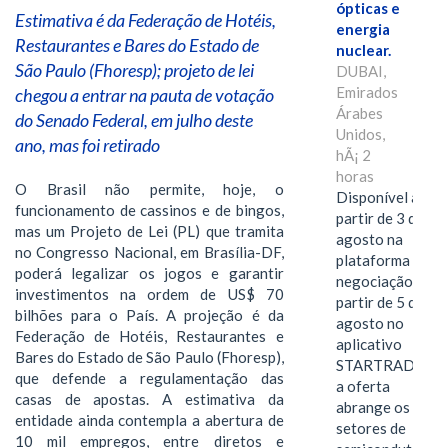
ópticas e
Estimativa é da Federação de Hotéis,
energia
Restaurantes e Bares do Estado de
nuclear.
São Paulo (Fhoresp); projeto de lei
DUBAI,
Emirados
chegou a entrar na pauta de votação
Árabes
do Senado Federal, em julho deste
Unidos,
ano, mas foi retirado
hÃ¡ 2
horas
O Brasil não permite, hoje, o
Disponível a
funcionamento de cassinos e de bingos,
partir de 3 de
mas um Projeto de Lei (PL) que tramita
agosto na
no Congresso Nacional, em Brasília-DF,
plataforma de
poderá legalizar os jogos e garantir
negociação e a
investimentos na ordem de US$ 70
partir de 5 de
bilhões para o País. A projeção é da
agosto no
Federação de Hotéis, Restaurantes e
aplicativo
Bares do Estado de São Paulo (Fhoresp),
STARTRADER,
que defende a regulamentação das
a oferta
casas de apostas. A estimativa da
abrange os
entidade ainda contempla a abertura de
setores de
10 mil empregos, entre diretos e