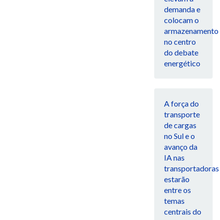
demanda e
colocam o
armazenamento
no centro
do debate
energético
A força do
transporte
de cargas
no Sul e o
avanço da
IA nas
transportadoras
estarão
entre os
temas
centrais do