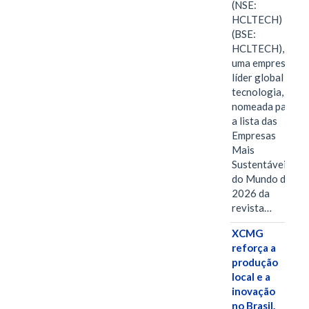
(NSE:
HCLTECH)
(BSE:
HCLTECH),
uma empresa
líder global em
tecnologia, foi
nomeada para
a lista das
Empresas
Mais
Sustentáveis
do Mundo de
2026 da
revista…
XCMG
reforça a
produção
local e a
inovação
no Brasil.