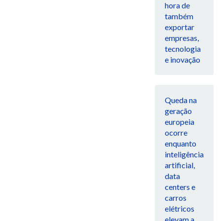
hora de
também
exportar
empresas,
tecnologia
e inovação
Queda na
geração
europeia
ocorre
enquanto
inteligência
artificial,
data
centers e
carros
elétricos
elevam a