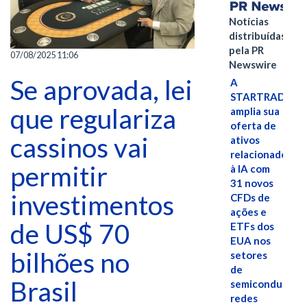
Notícias
distribuídas
pela PR
07/08/2025 11:06
Newswire
Se aprovada, lei
A
STARTRADER
que regulariza
amplia sua
oferta de
cassinos vai
ativos
relacionados
permitir
à IA com
31 novos
investimentos
CFDs de
ações e
de US$ 70
ETFs dos
EUA nos
bilhões no
setores
de
Brasil
semicondutores
redes