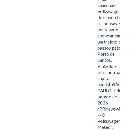
caminhão
Volkswagen
do mundo foi
responsável
por levar o
showcar em
um trajeto que
passou pelo
Porto de
Santos,
Vinhedo e
terminou na
capital
paulistaSÃO
PAULO, 7 de
agosto de
2026
/PRNewswire/
-- O
Volkswagen
Meteor…