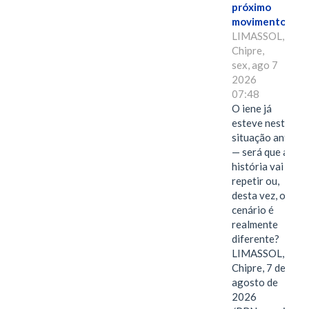
próximo
movimento.
LIMASSOL,
Chipre,
sex, ago 7
2026
07:48
O iene já
esteve nesta
situação antes
— será que a
história vai se
repetir ou,
desta vez, o
cenário é
realmente
diferente?
LIMASSOL,
Chipre, 7 de
agosto de
2026