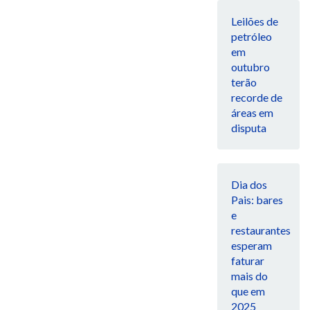
Leilões de
petróleo
em
outubro
terão
recorde de
áreas em
disputa
Dia dos
Pais: bares
e
restaurantes
esperam
faturar
mais do
que em
2025