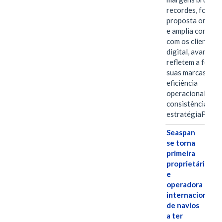
recordes, fortal
proposta omnica
e amplia conexã
com os clientes 
digital, avanços 
refletem a força 
suas marcas, a
eficiência
operacional e a
consistência de 
estratégiaPOR
Seaspan
se torna
primeira
proprietária
e
operadora
internacional
de navios
a ter