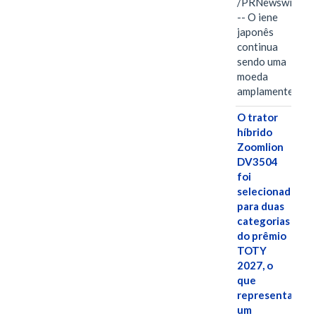
/PRNewswire/
-- O iene
japonês
continua
sendo uma
moeda
amplamente…
O trator
híbrido
Zoomlion
DV3504
foi
selecionado
para duas
categorias
do prêmio
TOTY
2027, o
que
representa
um