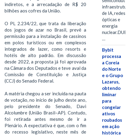
semicondutores,
indiretos, e a arrecadação de R$ 20
infraestrutura
bilhões aos cofres da União.
de IA, redes
ópticas e
O PL 2.234/22, que trata da liberação
energia
dos jogos de azar no Brasil, prevê a
nuclear.DUBAI,
permissão para a instalação de cassinos
…
em polos turísticos ou em complexos
integrados de lazer, como resorts e
Bybit
hotéis de alto padrão. Em discussão
processa
desde 2022, a proposta já foi aprovada
a Coreia
na Câmara dos Deputados e teve aval da
do Norte
Comissão de Constituição e Justiça
e o Grupo
(CCJ) do Senado Federal.
Lazarus,
obtendo
A matéria chegou a ser incluída na pauta
liminar
de votação, no início de julho deste ano,
para
pelo presidente do Senado, Davi
congelar
Alcolumbre (União Brasil–AP). Contudo,
ativos
foi retirada antes mesmo de ir a
roubados
Plenário. A expectativa é que, com o fim
em ação
do recesso legislativo, neste mês de
histórica