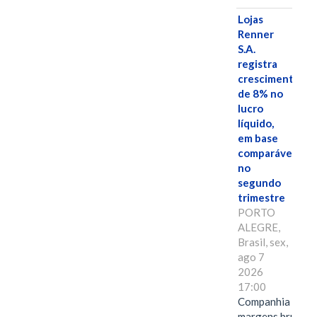
Lojas
Renner
S.A.
registra
crescimento
de 8% no
lucro
líquido,
em base
comparável,
no
segundo
trimestre
PORTO
ALEGRE,
Brasil, sex,
ago 7
2026
17:00
Companhia alcan
margens brutas