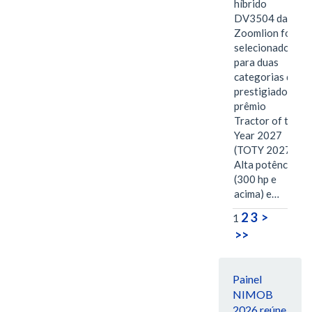
híbrido
DV3504 da
Zoomlion foi
selecionado
para duas
categorias do
prestigiado
prêmio
Tractor of the
Year 2027
(TOTY 2027:
Alta potência
(300 hp e
acima) e…
2
3
>
1
>>
Painel
NIMOB
2026 reúne