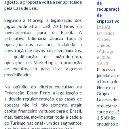
agosto, a proposta volte a ser apreciada
de
pela Casa de Leis.
recuperação
de
Segundo a Fhoresp, a legalização dos
criptoativos
jogos pode atrair US$ 70 bilhões em
DUBAI,
investimentos para o Brasil. A
Emirados
estimativa bilionária abarca toda a
Árabes
operação dos cassinos, incluindo a
Unidos,
construção de novos empreendimentos,
sÃ¡b, ago
a qualificação de mão-de-obra,
8 2026
operações em Marketing e a produção
19:23
de eventos, só para citar algumas
Processo
possibilidades.
judicial acusa
a Coreia do
Na opinião do diretor-executivo da
Norte e o
Federação, Edson Pinto, a legalização e
Grupo
a devida regulamentação das casas de
Lazarus de
apostas não irá, tão somente, atrair
orquestrar o
capital financeiro vultuoso para o Brasil,
roubo de US$
mas, também, movimentar toda a cadeia
1,5 bilhão,
do Turismo nacional - um dos segmentos
enquanto o