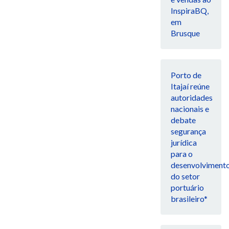
InspiraBQ,
em
Brusque
Porto de
Itajaí reúne
autoridades
nacionais e
debate
segurança
jurídica
para o
desenvolviment
do setor
portuário
brasileiro*