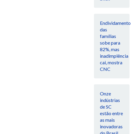
Endividamento
das
famílias
sobe para
82%, mas
inadimplência
cai, mostra
CNC
Onze
indústrias
de SC
estão entre
as mais
inovadoras
do Brasil