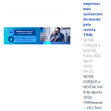
empresas
mais
sustentáveis
do mundo
pela
revista
TIME.
NOVA
IORQUE e
NOIDA,
Índia, sÃ¡b,
ago 8
2026
09:33
NOVA
IORQUE e
NOIDA, Índia,
8 de agosto de
2026
/PRNewswire/
-- HCLTech