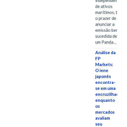
independentes
de ativos
marítimos, tem
o prazer de
anunciar a
emissão bem-
sucedida de
um Panda…
Análise da
FP
Markets:
O iene
japonês
encontra-
se em uma
encruzilhada
enquanto
os
mercados
avaliam
seu