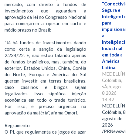
"Conectividade
mercado, com direito a fundos de
Segura e
investimentos que aguardam a
Inteligente"
aprovação da lei no Congresso Nacional
para
para começarem a operar em curto e
impulsionar
médio prazos no Brasil:
a
Inteligência
“Já há fundos de investimentos dando
Industrial
como certa a sanção da legislação
em toda a
2.234/22. E, não estou falando apenas
América
de fundos brasileiros, mas, também, do
Latina.
exterior. Estados Unidos, China, Coréia
MEDELLÍN,
do Norte, Europa e América do Sul
Colômbia,
querem investir em terras brasileiras,
sÃ¡b, ago
caso cassinos e bingos sejam
8 2026
legalizados. Isso significa injeção
14:42
econômica em todo o trade turístico.
MEDELLÍN,
Por isso, é preciso urgência na
Colômbia, 8 de
aprovação da matéria”, afirma Omori.
agosto de
2026
Regramento
/PRNewswire/
O PL que regulamenta os jogos de azar