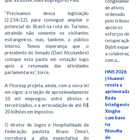
que, inclusive, mais emprega no País:
congelamento
de ativos
“Precisamos dessa legislação
ordenado
(2.234/22), para conseguir ampliar o
pelo tribunal
potencial do Brasil na rota do Turismo,
apoia os
atraindo não somente os visitantes
esforços de
estrangeiros, mas, também, o público
recuperação e
interno. Temos esperança que o
Bybit expande
presidente do Senado (Davi Alcolumbre)
a colaboração
coloque esta pauta em votação logo
com a…
após a retomada das atividades
HNS 2026
parlamentares”, torce.
| Huawei
revela a
A Fhoresp projeta, ainda, com a nova lei
aprimorada
em vigor, a criação de aproximadamente
Rede
10 mil empregos, entre diretos e
Inteligente
terceirizados, e a arrecadação de até R$
Xinghe
20 bilhões em impostos.
com base
na
O diretor de Jogos e Hospitalidade da
filosofia
Federação paulista, Bruno Omori,
de
corrobora a alta expectativa do