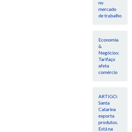
no
mercado
de trabalho
Economia
&
Negócios:
Tarifaço
afeta
comércio
ARTIGO:
Santa
Catarina
exporta
produtos.
Está na